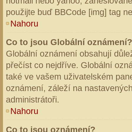
hotmail nebo yahoo, zaheslované
použijte buď BBCode [img] tag ne
Nahoru
Co to jsou Globální oznámení
Globální oznámení obsahují důleži
přečíst co nejdříve. Globální oz
také ve vašem uživatelském panelu
oznámení, záleží na nastavených
administrátoři.
Nahoru
Co to jsou oznámení?