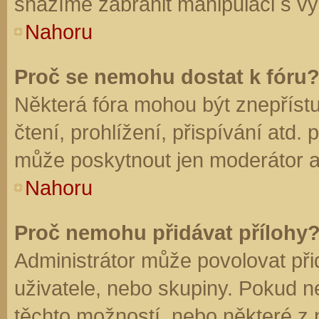
snažíme zabránit manipulaci s vý
Nahoru
Proč se nemohu dostat k fóru
Některá fóra mohou být znepříst
čtení, prohlížení, přispívání atd. 
může poskytnout jen moderátor a a
Nahoru
Proč nemohu přidávat přílohy
Administrátor může povolovat přid
uživatele, nebo skupiny. Pokud 
těchto možností, nebo některé z n