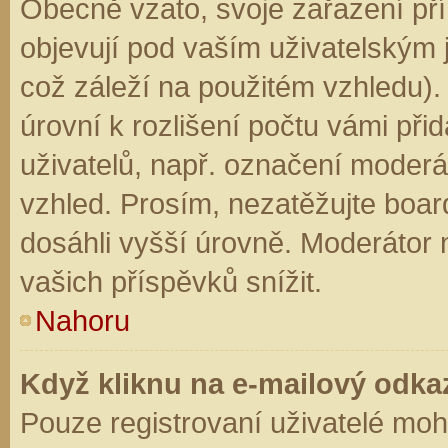
Obecně vzato, svoje zařazení př
objevují pod vaším uživatelským
což záleží na použitém vzhledu).
úrovní k rozlišení počtu vámi přid
uživatelů, např. označení moderá
vzhled. Prosím, nezatěžujte boar
dosáhli vyšší úrovně. Moderátor
vašich příspěvků snížit.
Nahoru
Když kliknu na e-mailový odkaz
Pouze registrovaní uživatelé moh