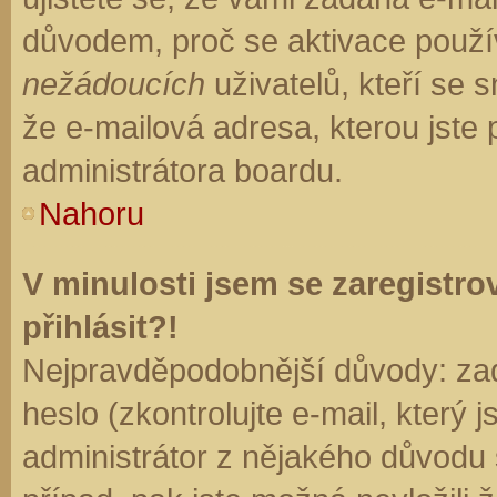
důvodem, proč se aktivace použí
nežádoucích
uživatelů, kteří se s
že e-mailová adresa, kterou jste p
administrátora boardu.
Nahoru
V minulosti jsem se zaregistr
přihlásit?!
Nejpravděpodobnější důvody: zad
heslo (zkontrolujte e-mail, který j
administrátor z nějakého důvodu 