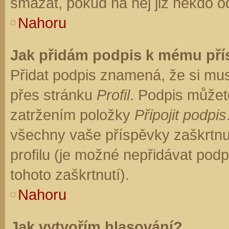
smazat, pokud na něj již někdo o
Nahoru
Jak přidám podpis k mému př
Přidat podpis znamená, že si musí
přes stránku
Profil
. Podpis můžet
zatržením položky
Připojit podpis
všechny vaše příspěvky zaškrtnu
profilu (je možné nepřidávat po
tohoto zaškrtnutí).
Nahoru
Jak vytvořím hlasování?