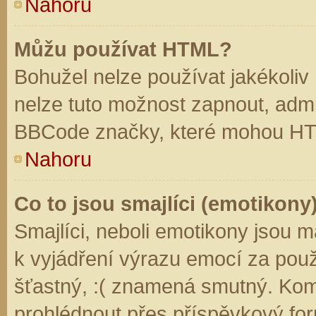
Nahoru
Můžu používat HTML?
Bohužel nelze používat jakékoliv
nelze tuto možnost zapnout, admi
BBCode značky, které mohou HT
Nahoru
Co to jsou smajlíci (emotikony
Smajlíci, neboli emotikony jsou m
k vyjádření výrazu emocí za použ
šťastný, :( znamená smutný. Kom
prohlédnout přes příspěvkový for