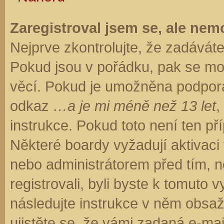
Zaregistroval jsem se, ale nemo
Nejprve zkontrolujte, že zadávát
Pokud jsou v pořádku, pak se moh
věcí. Pokud je umožněna podpora C
odkaz
…a je mi méně než 13 let
,
instrukce. Pokud toto není ten př
Některé boardy vyžadují aktivaci
nebo administrátorem před tím, ne
registrovali, byli byste k tomuto
následujte instrukce v něm obsaže
ujistěte se, že vámi zadaná e-ma