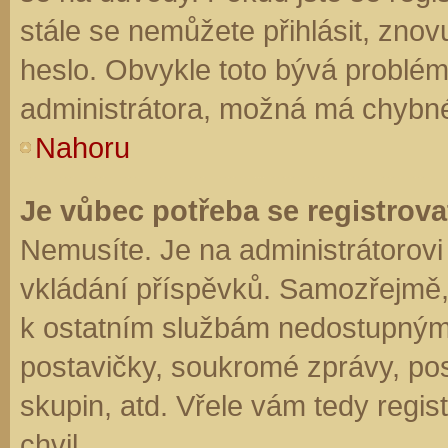
stále se nemůžete přihlásit, znov
heslo. Obvykle toto bývá problém
administrátora, možná má chybné
Nahoru
Je vůbec potřeba se registrova
Nemusíte. Je na administrátorovi f
vkládání příspěvků. Samozřejmě,
k ostatním službám nedostupným
postavičky, soukromé zprávy, posí
skupin, atd. Vřele vám tedy regis
chvil.