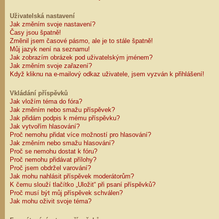
Uživatelská nastavení
Jak změním svoje nastavení?
Časy jsou špatně!
Změnil jsem časové pásmo, ale je to stále špatně!
Můj jazyk není na seznamu!
Jak zobrazím obrázek pod uživatelským jménem?
Jak změním svoje zařazení?
Když kliknu na e-mailový odkaz uživatele, jsem vyzván k přihlášení!
Vkládání příspěvků
Jak vložím téma do fóra?
Jak změním nebo smažu příspěvek?
Jak přidám podpis k mému příspěvku?
Jak vytvořím hlasování?
Proč nemohu přidat více možností pro hlasování?
Jak změním nebo smažu hlasování?
Proč se nemohu dostat k fóru?
Proč nemohu přidávat přílohy?
Proč jsem obdržel varování?
Jak mohu nahlásit příspěvek moderátorům?
K čemu slouží tlačítko „Uložit“ při psaní příspěvků?
Proč musí být můj příspěvek schválen?
Jak mohu oživit svoje téma?