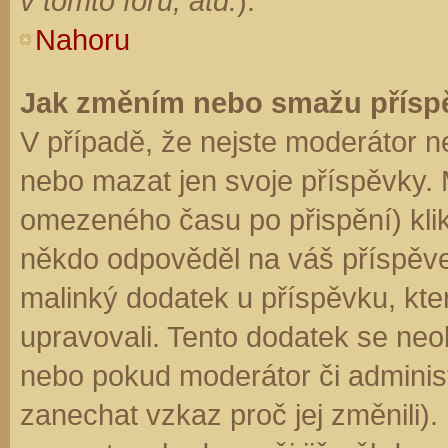
v tomto fóru, atd.
).
Nahoru
Jak změním nebo smažu přísp
V případě, že nejste moderátor n
nebo mazat jen svoje příspěvky. 
omezeného času po přispění) klik
někdo odpověděl na váš příspěve
malinký dodatek u příspěvku, kter
upravovali. Tento dodatek se neo
nebo pokud moderátor či administr
zanechat vzkaz proč jej změnili)