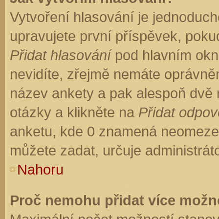
Vytvoření hlasování je jednoduch
upravujete první příspěvek, pokud
Přidat hlasování
pod hlavním okn
nevidíte, zřejmě nemáte oprávněn
název ankety a pak alespoň dvě
otázky a klikněte na
Přidat odpo
anketu, kde 0 znamená neomezen
můžete zadat, určuje administrát
Nahoru
Proč nemohu přidat více možno