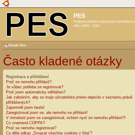
PES
Podpora efektivní spolupráce biomedicín
sféry 2009 - 2012
Obsah fóra
Často kladené otázky
Registrace a přihlášení
Proč se nemohu přihlásit?
Je vůbec potřeba se registrovat?
Proč jsem automaticky odhlášen?
Jak zabráním, aby se moje uživatelské jméno objevilo v seznamu právě
přihlášených?
Zapomněl jsem heslo!
Zaregistroval jsem se, ale nemohu se přihlásit!
V minulosti jsem se zaregistroval, ovšem nyní se nemohu přihlásit?!
Co znamená COPPA?
Proč se nemohu registrovat?
Co dělá odkaz „Smazat všechny cookies z fóra“?