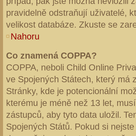
případ, pak jste možná nevložili 
pravidelně odstraňují uživatelé, k
velikost databáze. Zkuste se zare
Nahoru
Co znamená COPPA?
COPPA, neboli Child Online Priva
ve Spojených Státech, který má z
Stránky, kde je potencionální mož
kterému je méně než 13 let, mus
zástupců, aby tyto data uložil. Te
Spojených Států. Pokud si nejste jis