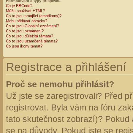
Formátování a typy příspěvků
Co je BBCode?
Můžu používat HTML?
Co to jsou smajlíci (emotikony)?
Mohu přidávat obrázky?
Co to jsou Globální oznámení?
Co to jsou oznámení?
Co to jsou důležitá témata?
Co to jsou uzamčená témata?
Co jsou ikony témat?
Registrace a přihlášení
Proč se nemohu přihlásit?
Už jste se zaregistrovali? Před p
registrovat. Byla vám na fóru za
tato skutečnost zobrazí)? Pokud a
se na důvody. Pokud jste se regist