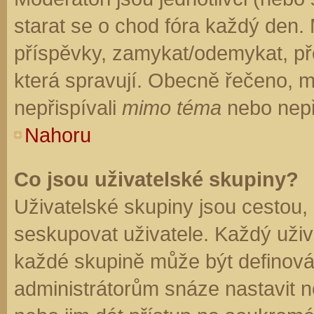
starat se o chod fóra každý den.
příspěvky, zamykat/odemykat, př
která spravují. Obecně řečeno, mo
nepřispívali
mimo téma
nebo nepři
Nahoru
Co jsou uživatelské skupiny?
Uživatelské skupiny jsou cestou,
seskupovat uživatele. Každý uživa
každé skupině může být definován
administrátorům snáze nastavit n