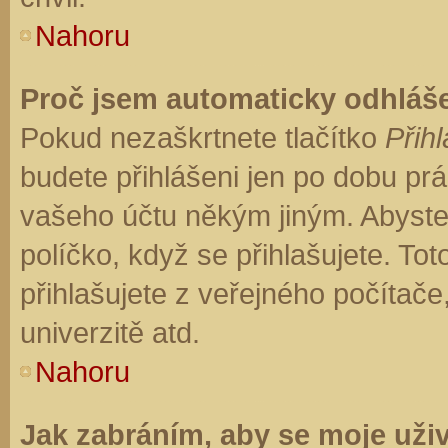
Nahoru
Proč jsem automaticky odhláš
Pokud nezaškrtnete tlačítko
Přihl
budete přihlášeni jen po dobu prá
vašeho účtu někým jiným. Abyste z
políčko, když se přihlašujete. T
přihlašujete z veřejného počítače
univerzitě atd.
Nahoru
Jak zabráním, aby se moje uži