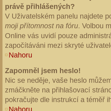
právě přihlášených?
V Uživatelském panelu najdete p
moji přítomnost na fóru
. Volbou 
Online vás uvidí pouze administrá
započítáváni mezi skryté uživatel
Nahoru
Zapomněl jsem heslo!
Nic se neděje, vaše heslo můžem
zmáčkněte na přihlašovací stránc
pokračujte dle instrukcí a téměř i
Nahoru