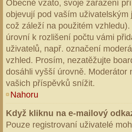
Obecně vzato, svoje zařazení př
objevují pod vaším uživatelským
což záleží na použitém vzhledu).
úrovní k rozlišení počtu vámi přid
uživatelů, např. označení moderá
vzhled. Prosím, nezatěžujte boar
dosáhli vyšší úrovně. Moderátor
vašich příspěvků snížit.
Nahoru
Když kliknu na e-mailový odkaz
Pouze registrovaní uživatelé moh