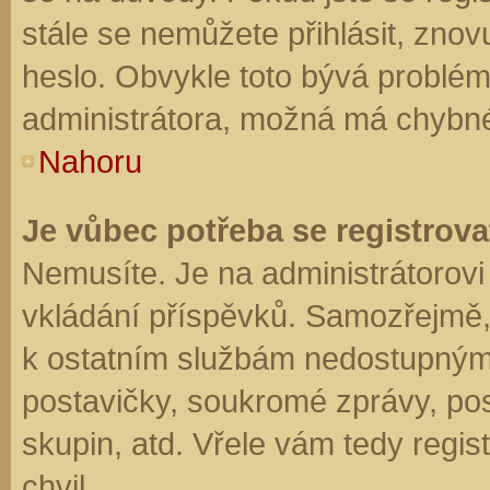
stále se nemůžete přihlásit, znov
heslo. Obvykle toto bývá problém
administrátora, možná má chybné
Nahoru
Je vůbec potřeba se registrova
Nemusíte. Je na administrátorovi f
vkládání příspěvků. Samozřejmě,
k ostatním službám nedostupným
postavičky, soukromé zprávy, posí
skupin, atd. Vřele vám tedy regis
chvil.