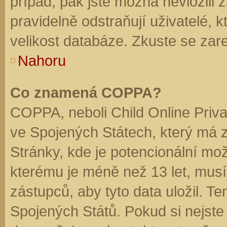
případ, pak jste možná nevložili 
pravidelně odstraňují uživatelé, k
velikost databáze. Zkuste se zare
Nahoru
Co znamená COPPA?
COPPA, neboli Child Online Priva
ve Spojených Státech, který má z
Stránky, kde je potencionální mož
kterému je méně než 13 let, mus
zástupců, aby tyto data uložil. Te
Spojených Států. Pokud si nejste jis