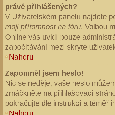
právě přihlášených?
V Uživatelském panelu najdete p
moji přítomnost na fóru
. Volbou 
Online vás uvidí pouze administrá
započítáváni mezi skryté uživatel
Nahoru
Zapomněl jsem heslo!
Nic se neděje, vaše heslo můžem
zmáčkněte na přihlašovací stránc
pokračujte dle instrukcí a téměř i
Nahoru