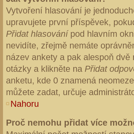
Vytvoření hlasování je jednoduch
upravujete první příspěvek, pokud
Přidat hlasování
pod hlavním okn
nevidíte, zřejmě nemáte oprávněn
název ankety a pak alespoň dvě
otázky a klikněte na
Přidat odpo
anketu, kde 0 znamená neomezen
můžete zadat, určuje administrát
Nahoru
Proč nemohu přidat více možno