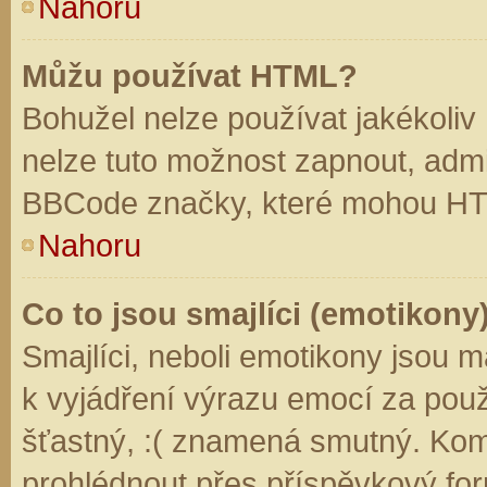
Nahoru
Můžu používat HTML?
Bohužel nelze používat jakékoliv
nelze tuto možnost zapnout, admi
BBCode značky, které mohou HT
Nahoru
Co to jsou smajlíci (emotikony
Smajlíci, neboli emotikony jsou m
k vyjádření výrazu emocí za použ
šťastný, :( znamená smutný. Kom
prohlédnout přes příspěvkový for