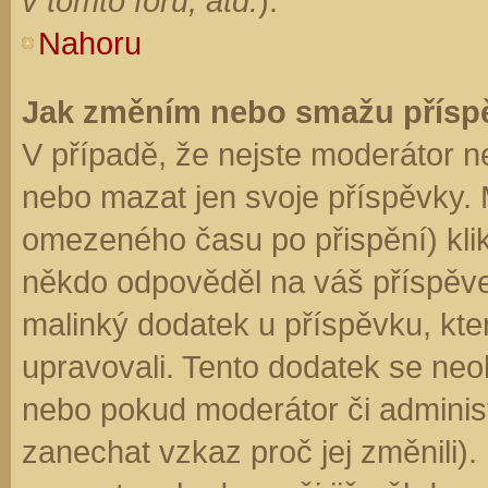
v tomto fóru, atd.
).
Nahoru
Jak změním nebo smažu přísp
V případě, že nejste moderátor n
nebo mazat jen svoje příspěvky. 
omezeného času po přispění) klik
někdo odpověděl na váš příspěve
malinký dodatek u příspěvku, kter
upravovali. Tento dodatek se neo
nebo pokud moderátor či administr
zanechat vzkaz proč jej změnili)