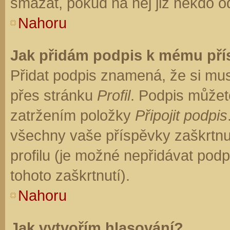
smazat, pokud na něj již někdo o
Nahoru
Jak přidám podpis k mému př
Přidat podpis znamená, že si musí
přes stránku
Profil
. Podpis můžet
zatržením položky
Připojit podpis
všechny vaše příspěvky zaškrtnu
profilu (je možné nepřidávat po
tohoto zaškrtnutí).
Nahoru
Jak vytvořím hlasování?