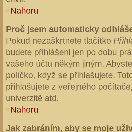
Nahoru
Proč jsem automaticky odhláš
Pokud nezaškrtnete tlačítko
Přihl
budete přihlášeni jen po dobu prá
vašeho účtu někým jiným. Abyste z
políčko, když se přihlašujete. T
přihlašujete z veřejného počítače
univerzitě atd.
Nahoru
Jak zabráním, aby se moje uži