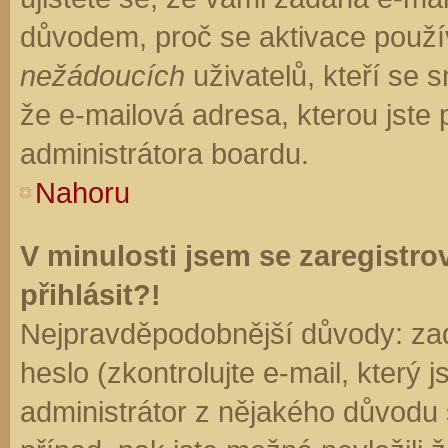
důvodem, proč se aktivace použí
nežádoucích
uživatelů, kteří se s
že e-mailová adresa, kterou jste p
administrátora boardu.
Nahoru
V minulosti jsem se zaregistr
přihlásit?!
Nejpravděpodobnější důvody: zad
heslo (zkontrolujte e-mail, který j
administrátor z nějakého důvodu 