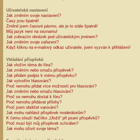
Uživatelská nastavení
Jak změním svoje nastavení?
Časy jsou špatně!
Změnil jsem časové pásmo, ale je to stále špatně!
Můj jazyk není na seznamu!
Jak zobrazím obrázek pod uživatelským jménem?
Jak změním svoje zařazení?
Když kliknu na e-mailový odkaz uživatele, jsem vyzván k přihlášení!
Vkládání příspěvků
Jak vložím téma do fóra?
Jak změním nebo smažu příspěvek?
Jak přidám podpis k mému příspěvku?
Jak vytvořím hlasování?
Proč nemohu přidat více možností pro hlasování?
Jak změním nebo smažu hlasování?
Proč se nemohu dostat k fóru?
Proč nemohu přidávat přílohy?
Proč jsem obdržel varování?
Jak mohu nahlásit příspěvek moderátorům?
K čemu slouží tlačítko „Uložit“ při psaní příspěvků?
Proč musí být můj příspěvek schválen?
Jak mohu oživit svoje téma?