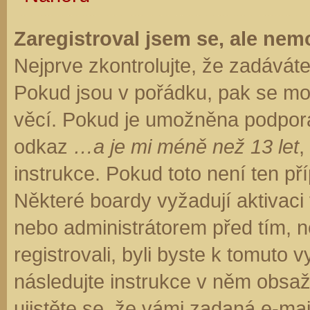
Zaregistroval jsem se, ale nemo
Nejprve zkontrolujte, že zadávát
Pokud jsou v pořádku, pak se moh
věcí. Pokud je umožněna podpora C
odkaz
…a je mi méně než 13 let
,
instrukce. Pokud toto není ten př
Některé boardy vyžadují aktivaci
nebo administrátorem před tím, ne
registrovali, byli byste k tomuto
následujte instrukce v něm obsaže
ujistěte se, že vámi zadaná e-ma