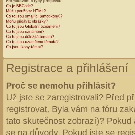
Formátování a typy příspěvků
Co je BBCode?
Můžu používat HTML?
Co to jsou smajlíci (emotikony)?
Mohu přidávat obrázky?
Co to jsou Globální oznámení?
Co to jsou oznámení?
Co to jsou důležitá témata?
Co to jsou uzamčená témata?
Co jsou ikony témat?
Registrace a přihlášení
Proč se nemohu přihlásit?
Už jste se zaregistrovali? Před p
registrovat. Byla vám na fóru za
tato skutečnost zobrazí)? Pokud a
se na důvody. Pokud jste se regist