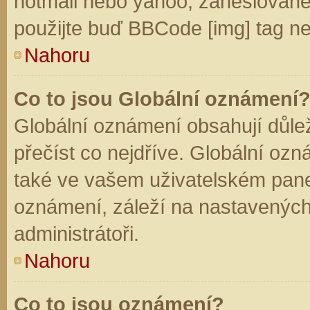
hotmail nebo yahoo, zaheslované
použijte buď BBCode [img] tag ne
Nahoru
Co to jsou Globální oznámení
Globální oznámení obsahují důleži
přečíst co nejdříve. Globální oz
také ve vašem uživatelském panelu
oznámení, záleží na nastavených
administrátoři.
Nahoru
Co to jsou oznámení?