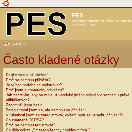
PES
Podpora efektivní spolupráce biomedicín
sféry 2009 - 2012
Obsah fóra
Často kladené otázky
Registrace a přihlášení
Proč se nemohu přihlásit?
Je vůbec potřeba se registrovat?
Proč jsem automaticky odhlášen?
Jak zabráním, aby se moje uživatelské jméno objevilo v seznamu právě
přihlášených?
Zapomněl jsem heslo!
Zaregistroval jsem se, ale nemohu se přihlásit!
V minulosti jsem se zaregistroval, ovšem nyní se nemohu přihlásit?!
Co znamená COPPA?
Proč se nemohu registrovat?
Co dělá odkaz „Smazat všechny cookies z fóra“?