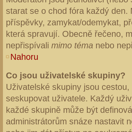
starat se o chod fóra každý den.
příspěvky, zamykat/odemykat, př
která spravují. Obecně řečeno, mo
nepřispívali
mimo téma
nebo nepři
Nahoru
Co jsou uživatelské skupiny?
Uživatelské skupiny jsou cestou,
seskupovat uživatele. Každý uživa
každé skupině může být definován
administrátorům snáze nastavit n