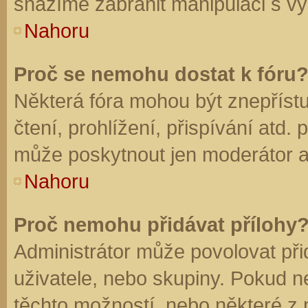
snažíme zabránit manipulaci s vý
Nahoru
Proč se nemohu dostat k fóru
Některá fóra mohou být znepříst
čtení, prohlížení, přispívání atd. 
může poskytnout jen moderátor a a
Nahoru
Proč nemohu přidávat přílohy
Administrátor může povolovat přid
uživatele, nebo skupiny. Pokud 
těchto možností, nebo některé z n