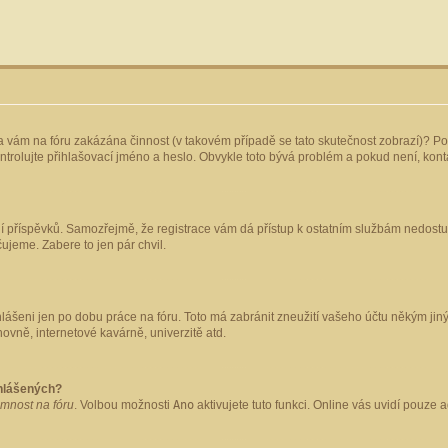
yla vám na fóru zakázána činnost (v takovém případě se tato skutečnost zobrazí)? Po
 zkontrolujte přihlašovací jméno a heslo. Obvykle toto bývá problém a pokud není, ko
ládání příspěvků. Samozřejmě, že registrace vám dá přístup k ostatním službám nedo
čujeme. Zabere to jen pár chvil.
hlášeni jen po dobu práce na fóru. Toto má zabránit zneužití vašeho účtu někým jiným.
ovně, internetové kavárně, univerzitě atd.
ihlášených?
omnost na fóru
. Volbou možnosti
Ano
aktivujete tuto funkci. Online vás uvidí pouze 