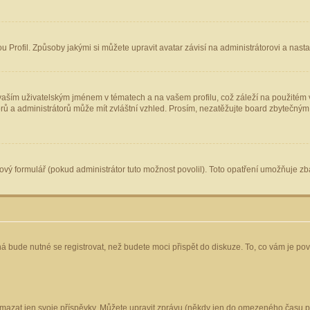
Profil. Způsoby jakými si můžete upravit avatar závisí na administrátorovi a nast
aším uživatelským jménem v tématech a na vašem profilu, což záleží na použitém v
torů a administrátorů může mít zvláštní vzhled. Prosím, nezatěžujte board zbytečným
vý formulář (pokud administrátor tuto možnost povolil). Toto opatření umožňuje zba
á bude nutné se registrovat, než budete moci přispět do diskuze. To, co vám je po
mazat jen svoje příspěvky. Můžete upravit zprávu (někdy jen do omezeného času po 