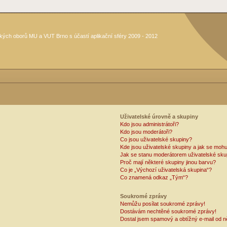
kých oborů MU a VUT Brno s účastí aplikační sféry 2009 - 2012
Uživatelské úrovně a skupiny
Kdo jsou administrátoři?
Kdo jsou moderátoři?
Co jsou uživatelské skupiny?
Kde jsou uživatelské skupiny a jak se mohu
Jak se stanu moderátorem uživatelské sku
Proč mají některé skupiny jinou barvu?
Co je „Výchozí uživatelská skupina“?
Co znamená odkaz „Tým“?
Soukromé zprávy
Nemůžu posílat soukromé zprávy!
Dostávám nechtěné soukromé zprávy!
Dostal jsem spamový a obtížný e-mail od n