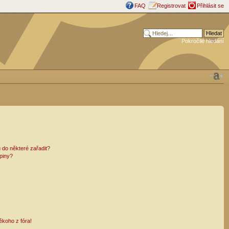
FAQ
Registrovat
Přihlásit se
Pokročilé hledání
 do některé zařadit?
piny?
ěkoho z fóra!