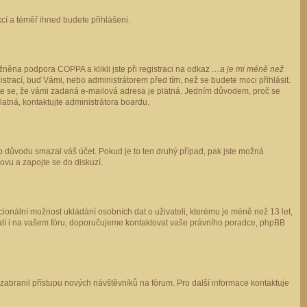
ukcí a téměř ihned budete přihlášeni.
něna podpora COPPA a klikli jste při registraci na odkaz
…a je mi méně než
istrací, buď Vámi, nebo administrátorem před tím, než se budete moci přihlásit.
stěte se, že vámi zadaná e-mailová adresa je platná. Jedním důvodem, proč se
 platná, kontaktujte administrátora boardu.
ho důvodu smazal váš účet. Pokud je to ten druhý případ, pak jste možná
novu a zapojte se do diskuzí.
cionální možnost ukládání osobních dat o uživateli, kterému je méně než 13 let,
o platí i na vašem fóru, doporučujeme kontaktovat vaše právního poradce, phpBB
y zabranil přístupu nových návštěvníků na fórum. Pro další informace kontaktuje