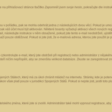
 na přihlašovací stránce tlačítko
Zapomněl jsem svoje heslo
, pokračujte dle instr
ou v pořádku, pak se mohla odehrát jedna z následujících dvou věcí. Pokud je umož
pak váš účet musí být aktivován. Některé boardy vyžadují aktivaci všech nových reg
-mail, následujte instrukce v něm obsažené, pokud jste tento e-mail neobdrželi, uji
naží pouze obtěžovat. Pokud si jste jisti, že e-mailová adresa, kterou jste použili je
kontrolujte e-mail, který jste obdrželi při registraci) nebo administrátor z nějaké
 kteří ničím nepřispěli, aby se zmenšila velikost databáze. Zkuste se zaregistrovat z
ených Státech, který má za úkol chránit mládež na internetu. Stránky, kde je poten
kon však platí pouze v jurisdikci Spojených Států. Pokud si nejste jisti, jestli tot
elského jména, které jste si zvolili. Administrátor také mohl vypnout registrace, ab