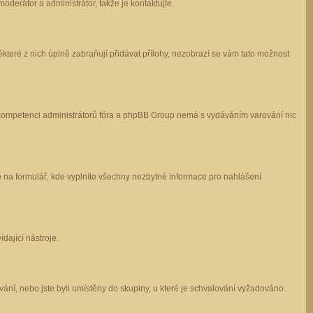
oderátor a administrátor, takže je kontaktujte.
které z nich úplně zabraňují přidávat přílohy, nezobrazí se vám tato možnost
 v kompetenci administrátorů fóra a phpBB Group nemá s vydáváním varování nic
e na formulář, kde vyplníte všechny nezbytné informace pro nahlášení
dající nástroje.
ání, nebo jste byli umístěny do skupiny, u které je schvalování vyžadováno.