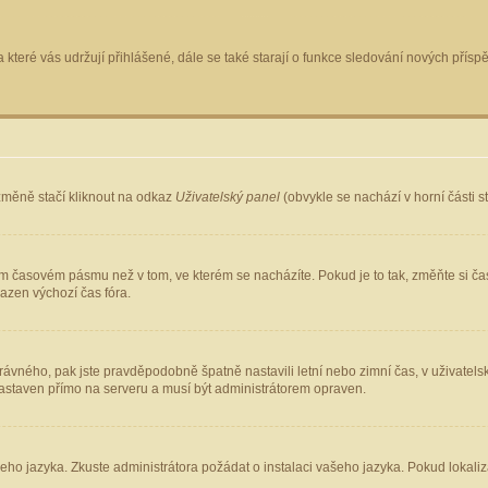
 které vás udržují přihlášené, dále se také starají o funkce sledování nových pří
změně stačí kliknout na odkaz
Uživatelský panel
(obvykle se nachází v horní části 
ém časovém pásmu než v tom, ve kterém se nacházíte. Pokud je to tak, změňte si ča
azen výchozí čas fóra.
ho správného, pak jste pravděpodobně špatně nastavili letní nebo zimní čas, v uživ
staven přímo na serveru a musí být administrátorem opraven.
šeho jazyka. Zkuste administrátora požádat o instalaci vašeho jazyka. Pokud lokaliz