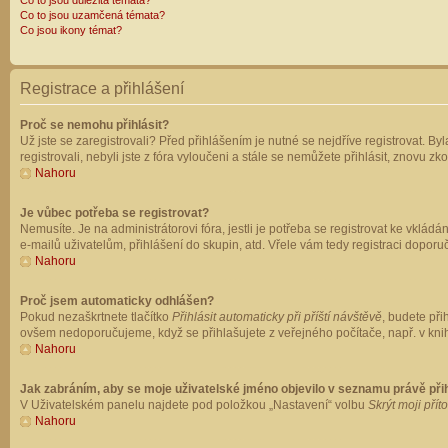
Co to jsou důležitá témata?
Co to jsou uzamčená témata?
Co jsou ikony témat?
Registrace a přihlášení
Proč se nemohu přihlásit?
Už jste se zaregistrovali? Před přihlášením je nutné se nejdříve registrovat. B
registrovali, nebyli jste z fóra vyloučeni a stále se nemůžete přihlásit, znovu
Nahoru
Je vůbec potřeba se registrovat?
Nemusíte. Je na administrátorovi fóra, jestli je potřeba se registrovat ke vk
e-mailů uživatelům, přihlášení do skupin, atd. Vřele vám tedy registraci doporu
Nahoru
Proč jsem automaticky odhlášen?
Pokud nezaškrtnete tlačítko
Přihlásit automaticky při příští návštěvě
, budete při
ovšem nedoporučujeme, když se přihlašujete z veřejného počítače, např. v knih
Nahoru
Jak zabráním, aby se moje uživatelské jméno objevilo v seznamu právě př
V Uživatelském panelu najdete pod položkou „Nastavení“ volbu
Skrýt moji přít
Nahoru