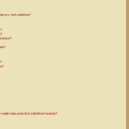
bo je z nich odebírat?
h?
ů?
tránku!?
ata?
i?
ra?
mailů nebo právních záležitostí boardu?