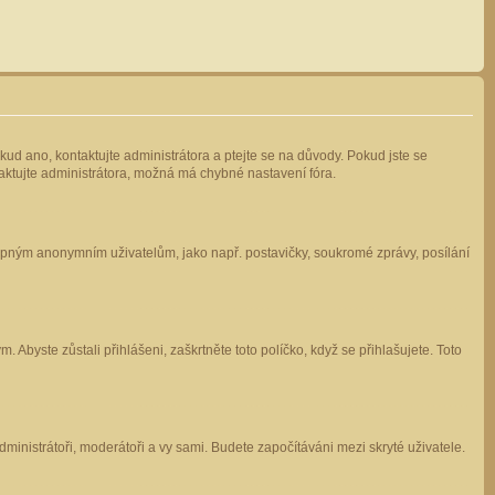
kud ano, kontaktujte administrátora a ptejte se na důvody. Pokud jste se
ntaktujte administrátora, možná má chybné nastavení fóra.
stupným anonymním uživatelům, jako např. postavičky, soukromé zprávy, posílání
 Abyste zůstali přihlášeni, zaškrtněte toto políčko, když se přihlašujete. Toto
administrátoři, moderátoři a vy sami. Budete započítáváni mezi skryté uživatele.