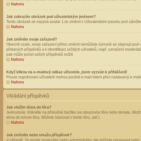
Nahoru
Jak zobrazím obrázek pod uživatelským jménem?
Tento obrázek se nazývá avatar. Lze změnit v Uživatelském panelu pod záložkou 
Nahoru
Jak změním svoje zařazení?
Obecně vzato, svoje zařazení přímo změnit nemůžete (úrovně se objevují pod v
přidaných příspěvků a k identifikaci určitých uživatelů, např. označení moderá
pak může počet vašich příspěvků snížit.
Nahoru
Když kliknu na e-mailový odkaz uživatele, jsem vyzván k přihlášení!
Pouze registrovaní uživatelé mohou posílat e-mail lidem přes nastavený e-mailo
Nahoru
Vkládání příspěvků
Jak vložím téma do fóra?
Jednoduše. Klikněte na příslušné tlačítko na obrazovce fóra nebo tématu. Možn
téma do tohoto fóra, Můžete hlasovat v tomto fóru, atd.
).
Nahoru
Jak změním nebo smažu příspěvek?
V případě, že nejste moderátor nebo administrátor, tak můžete upravovat nebo 