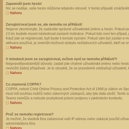
Zapomněl jsem heslo!
Nic se neděje, vaše heslo můžeme kdykoliv obnovit. V tomto případě zmáčkněte
Nahoru
Zaregistroval jsem se, ale nemohu se přihlásit!
Nejprve zkontrolujte, že zadáváte správné uživatelské jméno a heslo. Pokud js
13 let
, budete muset následovat zaslané instrukce. Pokud toto není ten případ, 
Když jste se registrovali, byli byste k tomuto vyzváni. Pokud vám byl zaslán e
aktivace používá, je zmenšit možnost výskytu
nežádoucích
uživatelů, kteří se s
Nahoru
V minulosti jsem se zaregistroval, ovšem nyní se nemohu přihlásit?!
Nejpravděpodobnější důvody: zadali jste chybné uživatelské jméno nebo heslo (z
nevložili žádný příspěvek. Je to obvyklé, že se pravidelně odstraňují uživatelé,
Nahoru
Co znamená COPPA?
COPPA, neboli Child Online Privacy and Protection Act of 1998 je zákon ve Spoj
musí mít souhlas rodičů nebo zákonných zástupců, aby tyto data uložil. Tento zá
Teams nemůže a nebude poskytovat právni podporu v jakémkoliv kontextu.
Nahoru
Proč se nemohu registrovat?
Je možné, že vlastník fóra zabanoval vaši IP adresu nebo zakázal použití uživat
administrátora fóra.
Nahoru