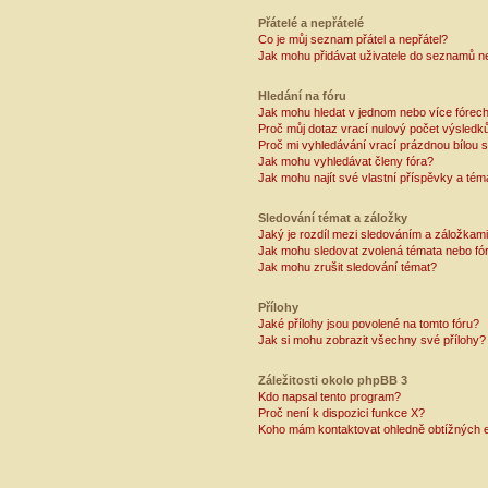
Přátelé a nepřátelé
Co je můj seznam přátel a nepřátel?
Jak mohu přidávat uživatele do seznamů ne
Hledání na fóru
Jak mohu hledat v jednom nebo více fórec
Proč můj dotaz vrací nulový počet výsledk
Proč mi vyhledávání vrací prázdnou bílou s
Jak mohu vyhledávat členy fóra?
Jak mohu najít své vlastní příspěvky a tém
Sledování témat a záložky
Jaký je rozdíl mezi sledováním a záložkam
Jak mohu sledovat zvolená témata nebo fó
Jak mohu zrušit sledování témat?
Přílohy
Jaké přílohy jsou povolené na tomto fóru?
Jak si mohu zobrazit všechny své přílohy?
Záležitosti okolo phpBB 3
Kdo napsal tento program?
Proč není k dispozici funkce X?
Koho mám kontaktovat ohledně obtížných e-