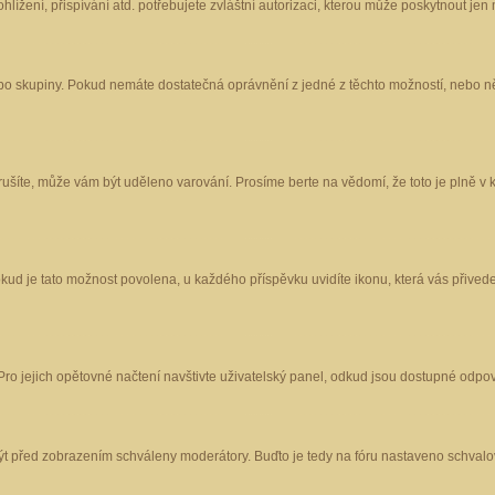
ížení, přispívání atd. potřebujete zvláštní autorizaci, kterou může poskytnout jen m
nebo skupiny. Pokud nemáte dostatečná oprávnění z jedné z těchto možností, nebo ně
porušíte, může vám být uděleno varování. Prosíme berte na vědomí, že toto je plně
okud je tato možnost povolena, u každého příspěvku uvidíte ikonu, která vás přived
o jejich opětovné načtení navštivte uživatelský panel, odkud jsou dostupné odpoví
být před zobrazením schváleny moderátory. Buďto je tedy na fóru nastaveno schvalov