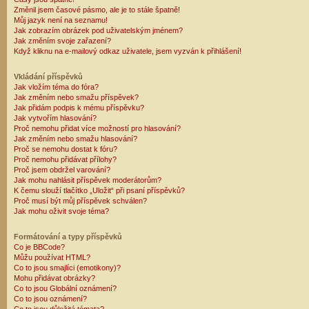
Změnil jsem časové pásmo, ale je to stále špatně!
Můj jazyk není na seznamu!
Jak zobrazím obrázek pod uživatelským jménem?
Jak změním svoje zařazení?
Když kliknu na e-mailový odkaz uživatele, jsem vyzván k přihlášení!
Vkládání příspěvků
Jak vložím téma do fóra?
Jak změním nebo smažu příspěvek?
Jak přidám podpis k mému příspěvku?
Jak vytvořím hlasování?
Proč nemohu přidat více možností pro hlasování?
Jak změním nebo smažu hlasování?
Proč se nemohu dostat k fóru?
Proč nemohu přidávat přílohy?
Proč jsem obdržel varování?
Jak mohu nahlásit příspěvek moderátorům?
K čemu slouží tlačítko „Uložit“ při psaní příspěvků?
Proč musí být můj příspěvek schválen?
Jak mohu oživit svoje téma?
Formátování a typy příspěvků
Co je BBCode?
Můžu používat HTML?
Co to jsou smajlíci (emotikony)?
Mohu přidávat obrázky?
Co to jsou Globální oznámení?
Co to jsou oznámení?