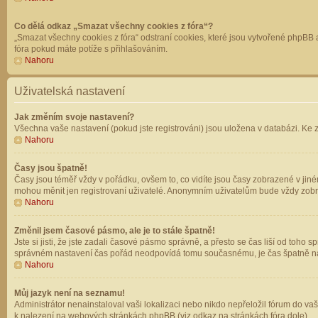
Co dělá odkaz „Smazat všechny cookies z fóra“?
„Smazat všechny cookies z fóra“ odstraní cookies, které jsou vytvořené phpBB a
fóra pokud máte potíže s přihlašováním.
Nahoru
Uživatelská nastavení
Jak změním svoje nastavení?
Všechna vaše nastavení (pokud jste registrováni) jsou uložena v databázi. Ke 
Nahoru
Časy jsou špatně!
Časy jsou téměř vždy v pořádku, ovšem to, co vidíte jsou časy zobrazené v jin
mohou měnit jen registrovaní uživatelé. Anonymním uživatelům bude vždy zobr
Nahoru
Změnil jsem časové pásmo, ale je to stále špatně!
Jste si jisti, že jste zadali časové pásmo správně, a přesto se čas liší od to
správném nastavení čas pořád neodpovídá tomu současnému, je čas špatně na
Nahoru
Můj jazyk není na seznamu!
Administrátor nenainstaloval vaši lokalizaci nebo nikdo nepřeložil fórum do va
k nalezení na webových stránkách phpBB (viz odkaz na stránkách fóra dole).