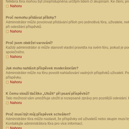
Některá fóra mohou být znepřístupněna určitým lidem či skupinám. Ke čtení, prohl
Nahoru
Proč nemohu přidávat přílohy?
Administrátor může povolovat přidávání příloh pro jednotlivá fóra, uživatele, 
při odesílání příspěvků.
Nahoru
Proč jsem obdržel varování?
Každý administrátor si může stanovit vlastní pravidla na svém fóru, pokud je 
společného.
Nahoru
Jak mohu nahlásit příspěvek moderátorům?
Administrátor může na fóru povolit nahlašování vadných příspěvků uživateli. P
příspěvku.
Nahoru
K čemu slouží tlačítko „Uložit“ při psaní příspěvků?
Tato možnost vám umožňuje uložit si rozepsané zprávy pro pozdější odeslání. Pr
Nahoru
Proč musí být můj příspěvek schválen?
Administrátor fóra může nastavit, že příspěvky od uživatelů nebo skupin musí 
Kontaktujte administrátora fóra pro více informací.
Nahoru