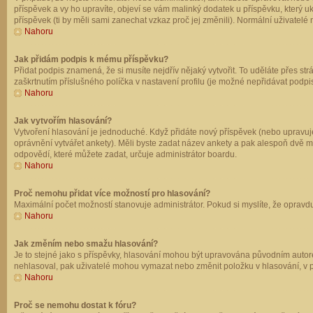
příspěvek a vy ho upravíte, objeví se vám malinký dodatek u příspěvku, který u
příspěvek (ti by měli sami zanechat vzkaz proč jej změnili). Normální uživate
Nahoru
Jak přidám podpis k mému příspěvku?
Přidat podpis znamená, že si musíte nejdřív nějaký vytvořit. To uděláte přes st
zaškrtnutím příslušného políčka v nastavení profilu (je možné nepřidávat podp
Nahoru
Jak vytvořím hlasování?
Vytvoření hlasování je jednoduché. Když přidáte nový příspěvek (nebo upravuje
oprávnění vytvářet ankety). Měli byste zadat název ankety a pak alespoň dvě 
odpovědí, které můžete zadat, určuje administrátor boardu.
Nahoru
Proč nemohu přidat více možností pro hlasování?
Maximální počet možností stanovuje administrátor. Pokud si myslíte, že opravdu
Nahoru
Jak změním nebo smažu hlasování?
Je to stejné jako s příspěvky, hlasování mohou být upravována původním autor
nehlasoval, pak uživatelé mohou vymazat nebo změnit položku v hlasování, v př
Nahoru
Proč se nemohu dostat k fóru?