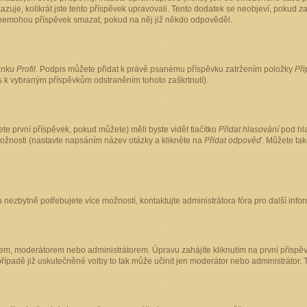
kazuje, kolikrát jste tento příspěvek upravovali. Tento dodatek se neobjeví, pokud
lé nemohou příspěvek smazat, pokud na něj již někdo odpověděl.
ránku
Profil
. Podpis můžete přidat k právě psanému příspěvku zatržením položky
Při
is k vybraným příspěvkům odstraněním tohoto zaškrtnutí).
te první příspěvek, pokud můžete) měli byste vidět tlačítko
Přidat hlasování
pod hla
možnosti (nastavte napsáním název otázky a klikněte na
Přidat odpověď
. Můžete ta
 nezbytně potřebujete více možností, kontaktujte administrátora fóra pro další info
em, moderátorem nebo administrátorem. Úpravu zahájíte kliknutím na první příspěv
ípadě již uskutečněné volby to tak může učinit jen moderátor nebo administrátor. 