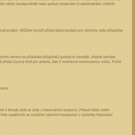
 zatím nikdo neodpověděl nebo pokud moderátor či administrátor změnili
pojit podpis
. Můžete rovněž přidat stejný podpis pro všechny vaše příspěvky
vním oknem na přidávání příspěvků (pokud to nevidíte, zřejmě nemáte
ké přidat časový limit pro anketu, kde 0 znamená neomezenou volbu. Počet
rmace.
ek v tématu (toto je vždy s hlasováním spojeno). Pokud nikdo zatím
Tímto opatřením se snažíme zabránit manipulaci s výsledky hlasování.