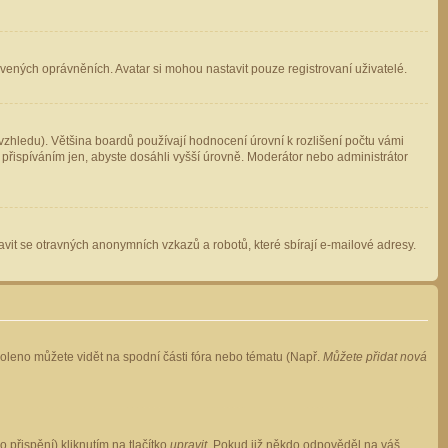
avených oprávněních. Avatar si mohou nastavit pouze registrovaní uživatelé.
zhledu). Většina boardů používají hodnocení úrovní k rozlišení počtu vámi
 přispíváním jen, abyste dosáhli vyšší úrovně. Moderátor nebo administrátor
vit se otravných anonymních vzkazů a robotů, které sbírají e-mailové adresy.
voleno můžete vidět na spodní části fóra nebo tématu (Např.
Můžete přidat nová
přispění) kliknutím na tlačítko
upravit
. Pokud již někdo odpověděl na váš