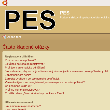
PES
Podpora efektivní spolupráce biomedicíns
Obsah fóra
Často kladené otázky
Registrace a přihlášení
Proč se nemohu přihlásit?
Je vůbec potřeba se registrovat?
Proč jsem automaticky odhlášen?
Jak zabráním, aby se moje uživatelské jméno objevilo v seznamu právě přihlášených?
Zapomněl jsem heslo!
Zaregistroval jsem se, ale nemohu se přihlásit!
V minulosti jsem se zaregistroval, ovšem nyní se nemohu přihlásit?!
Co znamená COPPA?
Proč se nemohu registrovat?
Co dělá odkaz „Smazat všechny cookies z fóra“?
Uživatelská nastavení
Jak změním svoje nastavení?
Časy jsou špatně!