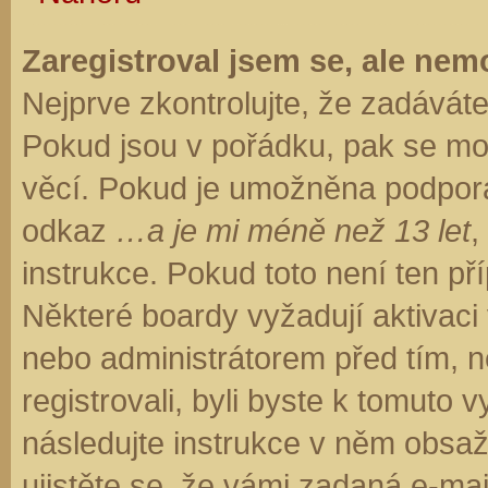
Zaregistroval jsem se, ale nemo
Nejprve zkontrolujte, že zadávát
Pokud jsou v pořádku, pak se moh
věcí. Pokud je umožněna podpora C
odkaz
…a je mi méně než 13 let
,
instrukce. Pokud toto není ten př
Některé boardy vyžadují aktivaci
nebo administrátorem před tím, ne
registrovali, byli byste k tomuto
následujte instrukce v něm obsaže
ujistěte se, že vámi zadaná e-ma