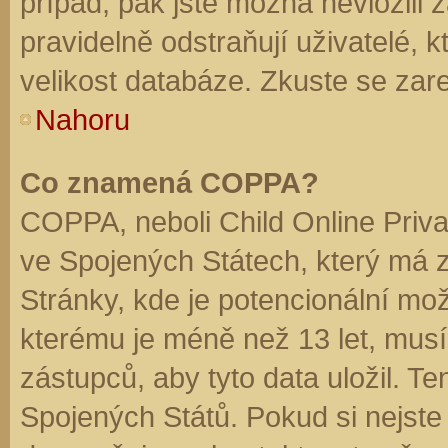
případ, pak jste možná nevložili 
pravidelně odstraňují uživatelé, k
velikost databáze. Zkuste se zare
Nahoru
Co znamená COPPA?
COPPA, neboli Child Online Priva
ve Spojených Státech, který má z
Stránky, kde je potencionální mož
kterému je méně než 13 let, mus
zástupců, aby tyto data uložil. Te
Spojených Států. Pokud si nejste jis