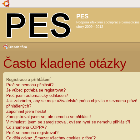
PES
Podpora efektivní spolupráce biomedicín
sféry 2009 - 2012
Obsah fóra
Často kladené otázky
Registrace a přihlášení
Proč se nemohu přihlásit?
Je vůbec potřeba se registrovat?
Proč jsem automaticky odhlášen?
Jak zabráním, aby se moje uživatelské jméno objevilo v seznamu právě
přihlášených?
Zapomněl jsem heslo!
Zaregistroval jsem se, ale nemohu se přihlásit!
V minulosti jsem se zaregistroval, ovšem nyní se nemohu přihlásit?!
Co znamená COPPA?
Proč se nemohu registrovat?
Co dělá odkaz „Smazat všechny cookies z fóra“?