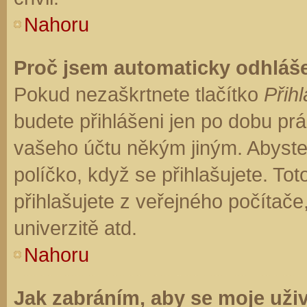
Nahoru
Proč jsem automaticky odhláš
Pokud nezaškrtnete tlačítko
Přihl
budete přihlášeni jen po dobu prá
vašeho účtu někým jiným. Abyste z
políčko, když se přihlašujete. T
přihlašujete z veřejného počítače
univerzitě atd.
Nahoru
Jak zabráním, aby se moje uži