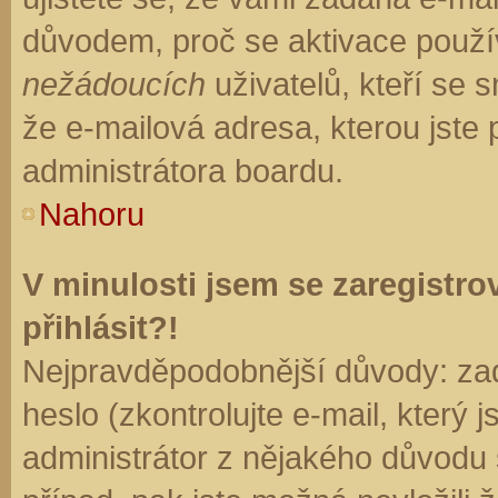
důvodem, proč se aktivace použí
nežádoucích
uživatelů, kteří se s
že e-mailová adresa, kterou jste p
administrátora boardu.
Nahoru
V minulosti jsem se zaregistr
přihlásit?!
Nejpravděpodobnější důvody: zad
heslo (zkontrolujte e-mail, který j
administrátor z nějakého důvodu 