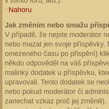
v tomto fóru, atd.
).
Nahoru
Jak změním nebo smažu přísp
V případě, že nejste moderátor n
nebo mazat jen svoje příspěvky. 
omezeného času po přispění) klik
někdo odpověděl na váš příspěve
malinký dodatek u příspěvku, kter
upravovali. Tento dodatek se neo
nebo pokud moderátor či administr
zanechat vzkaz proč jej změnili)