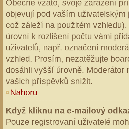
Obecně vzato, svoje zařazení př
objevují pod vaším uživatelským
což záleží na použitém vzhledu).
úrovní k rozlišení počtu vámi přid
uživatelů, např. označení moderá
vzhled. Prosím, nezatěžujte boar
dosáhli vyšší úrovně. Moderátor
vašich příspěvků snížit.
Nahoru
Když kliknu na e-mailový odkaz
Pouze registrovaní uživatelé moh