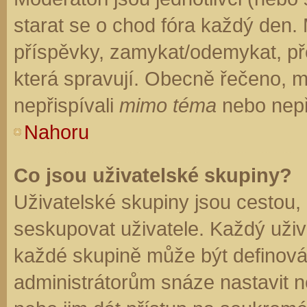
starat se o chod fóra každý den.
příspěvky, zamykat/odemykat, př
která spravují. Obecně řečeno, mo
nepřispívali
mimo téma
nebo nepři
Nahoru
Co jsou uživatelské skupiny?
Uživatelské skupiny jsou cestou,
seskupovat uživatele. Každý uživa
každé skupině může být definován
administrátorům snáze nastavit n