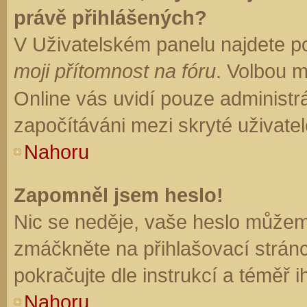
právě přihlášených?
V Uživatelském panelu najdete p
moji přítomnost na fóru
. Volbou 
Online vás uvidí pouze administrá
započítáváni mezi skryté uživatel
Nahoru
Zapomněl jsem heslo!
Nic se neděje, vaše heslo můžem
zmáčkněte na přihlašovací stránc
pokračujte dle instrukcí a téměř i
Nahoru