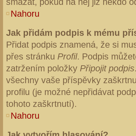
smazat, pokud na něj již někdo o
Nahoru
Jak přidám podpis k mému př
Přidat podpis znamená, že si musí
přes stránku
Profil
. Podpis můžet
zatržením položky
Připojit podpis
všechny vaše příspěvky zaškrtnu
profilu (je možné nepřidávat po
tohoto zaškrtnutí).
Nahoru
Jak vytvořím hlasování?