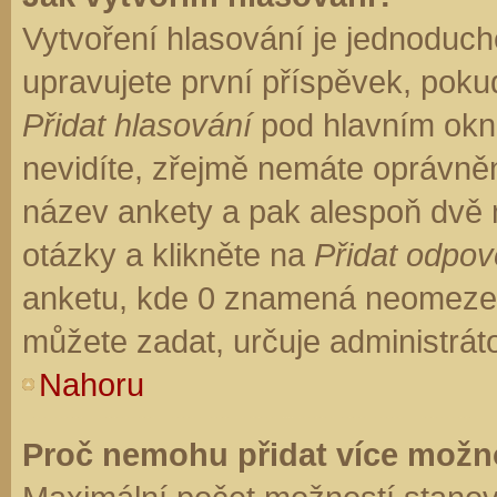
Vytvoření hlasování je jednoduch
upravujete první příspěvek, pokud
Přidat hlasování
pod hlavním okn
nevidíte, zřejmě nemáte oprávněn
název ankety a pak alespoň dvě
otázky a klikněte na
Přidat odpo
anketu, kde 0 znamená neomezen
můžete zadat, určuje administrát
Nahoru
Proč nemohu přidat více možno