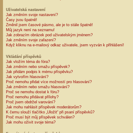
Uživatelská nastavení
Jak změním svoje nastavení?
Časy jsou špatně!
Změnil jsem časové pásmo, ale je to stále špatně!
Můj jazyk není na seznamu!
Jak zobrazím obrázek pod uživatelským jménem?
Jak změním svoje zařazení?
Když kliknu na e-mailový odkaz uživatele, jsem vyzván k přihlášení!
Vkládání příspěvků
Jak vložím téma do fóra?
Jak změním nebo smažu příspěvek?
Jak přidám podpis k mému příspěvku?
Jak vytvořím hlasování?
Proč nemohu přidat více možností pro hlasování?
Jak změním nebo smažu hlasování?
Proč se nemohu dostat k fóru?
Proč nemohu přidávat přílohy?
Proč jsem obdržel varování?
Jak mohu nahlásit příspěvek moderátorům?
K čemu slouží tlačítko „Uložit“ při psaní příspěvků?
Proč musí být můj příspěvek schválen?
Jak mohu oživit svoje téma?