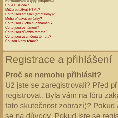
Formátování a typy příspěvků
Co je BBCode?
Můžu používat HTML?
Co to jsou smajlíci (emotikony)?
Mohu přidávat obrázky?
Co to jsou Globální oznámení?
Co to jsou oznámení?
Co to jsou důležitá témata?
Co to jsou uzamčená témata?
Co jsou ikony témat?
Registrace a přihlášení
Proč se nemohu přihlásit?
Už jste se zaregistrovali? Před p
registrovat. Byla vám na fóru za
tato skutečnost zobrazí)? Pokud a
se na důvody. Pokud jste se regist