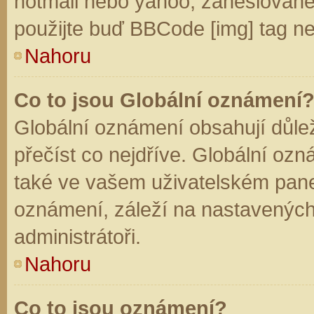
hotmail nebo yahoo, zaheslované
použijte buď BBCode [img] tag ne
Nahoru
Co to jsou Globální oznámení
Globální oznámení obsahují důleži
přečíst co nejdříve. Globální oz
také ve vašem uživatelském panelu
oznámení, záleží na nastavených
administrátoři.
Nahoru
Co to jsou oznámení?