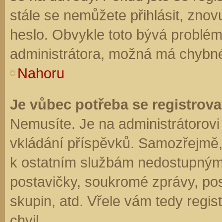
stále se nemůžete přihlásit, znov
heslo. Obvykle toto bývá problém
administrátora, možná má chybné
Nahoru
Je vůbec potřeba se registrova
Nemusíte. Je na administrátorovi f
vkládání příspěvků. Samozřejmě,
k ostatním službám nedostupným
postavičky, soukromé zprávy, posí
skupin, atd. Vřele vám tedy regis
chvil.