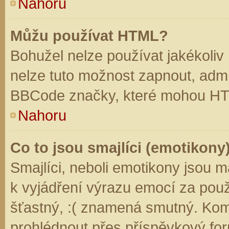
Nahoru
Můžu používat HTML?
Bohužel nelze používat jakékoliv
nelze tuto možnost zapnout, admi
BBCode značky, které mohou HT
Nahoru
Co to jsou smajlíci (emotikony
Smajlíci, neboli emotikony jsou m
k vyjádření výrazu emocí za použ
šťastný, :( znamená smutný. Kom
prohlédnout přes příspěvkový for