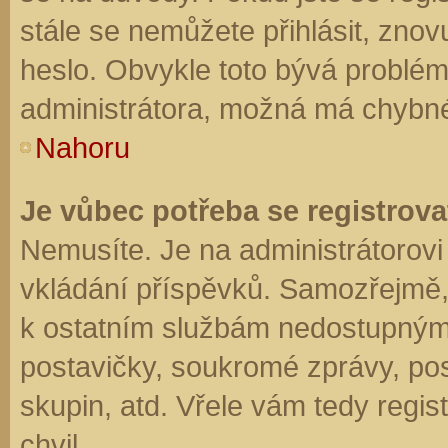
stále se nemůžete přihlásit, znov
heslo. Obvykle toto bývá problém
administrátora, možná má chybné
Nahoru
Je vůbec potřeba se registrova
Nemusíte. Je na administrátorovi f
vkládání příspěvků. Samozřejmě,
k ostatním službám nedostupným
postavičky, soukromé zprávy, posí
skupin, atd. Vřele vám tedy regis
chvil.