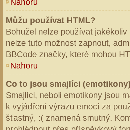
Nahoru
Můžu používat HTML?
Bohužel nelze používat jakékoliv
nelze tuto možnost zapnout, admi
BBCode značky, které mohou HT
Nahoru
Co to jsou smajlíci (emotikony
Smajlíci, neboli emotikony jsou m
k vyjádření výrazu emocí za použ
šťastný, :( znamená smutný. Kom
prohlédnout přes příspěvkový for