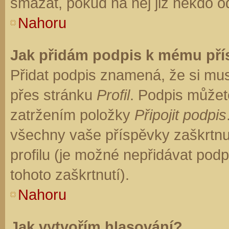
smazat, pokud na něj již někdo o
Nahoru
Jak přidám podpis k mému př
Přidat podpis znamená, že si musí
přes stránku
Profil
. Podpis můžet
zatržením položky
Připojit podpis
všechny vaše příspěvky zaškrtnu
profilu (je možné nepřidávat po
tohoto zaškrtnutí).
Nahoru
Jak vytvořím hlasování?