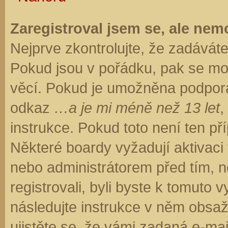
Zaregistroval jsem se, ale nemo
Nejprve zkontrolujte, že zadávát
Pokud jsou v pořádku, pak se moh
věcí. Pokud je umožněna podpora C
odkaz
…a je mi méně než 13 let
,
instrukce. Pokud toto není ten př
Některé boardy vyžadují aktivaci
nebo administrátorem před tím, ne
registrovali, byli byste k tomuto
následujte instrukce v něm obsaže
ujistěte se, že vámi zadaná e-ma