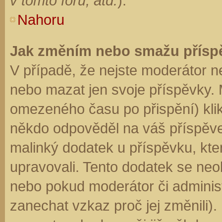
v tomto fóru, atd.
).
Nahoru
Jak změním nebo smažu přísp
V případě, že nejste moderátor n
nebo mazat jen svoje příspěvky. 
omezeného času po přispění) klik
někdo odpověděl na váš příspěve
malinký dodatek u příspěvku, kter
upravovali. Tento dodatek se neo
nebo pokud moderátor či administr
zanechat vzkaz proč jej změnili)