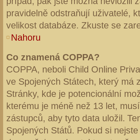
případ, pak jste možná nevložili 
pravidelně odstraňují uživatelé, k
velikost databáze. Zkuste se zare
Nahoru
Co znamená COPPA?
COPPA, neboli Child Online Priva
ve Spojených Státech, který má z
Stránky, kde je potencionální mož
kterému je méně než 13 let, mus
zástupců, aby tyto data uložil. Te
Spojených Států. Pokud si nejste jis