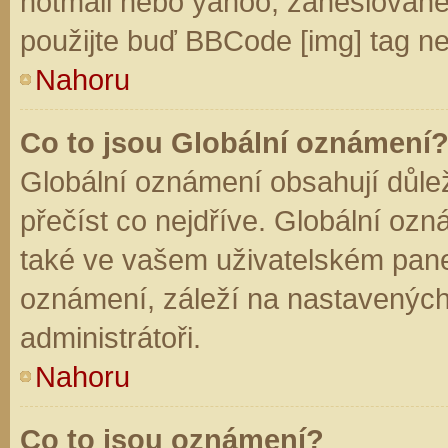
hotmail nebo yahoo, zaheslované
použijte buď BBCode [img] tag ne
Nahoru
Co to jsou Globální oznámení
Globální oznámení obsahují důleži
přečíst co nejdříve. Globální oz
také ve vašem uživatelském panelu
oznámení, záleží na nastavených
administrátoři.
Nahoru
Co to jsou oznámení?