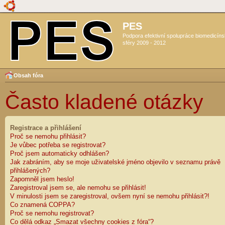
PES
Podpora efektivní spolupráce biomedicín
sféry 2009 - 2012
Obsah fóra
Často kladené otázky
Registrace a přihlášení
Proč se nemohu přihlásit?
Je vůbec potřeba se registrovat?
Proč jsem automaticky odhlášen?
Jak zabráním, aby se moje uživatelské jméno objevilo v seznamu právě
přihlášených?
Zapomněl jsem heslo!
Zaregistroval jsem se, ale nemohu se přihlásit!
V minulosti jsem se zaregistroval, ovšem nyní se nemohu přihlásit?!
Co znamená COPPA?
Proč se nemohu registrovat?
Co dělá odkaz „Smazat všechny cookies z fóra“?