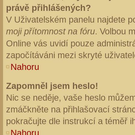
právě přihlášených?
V Uživatelském panelu najdete p
moji přítomnost na fóru
. Volbou 
Online vás uvidí pouze administrá
započítáváni mezi skryté uživatel
Nahoru
Zapomněl jsem heslo!
Nic se neděje, vaše heslo můžem
zmáčkněte na přihlašovací stránc
pokračujte dle instrukcí a téměř i
Nahoru