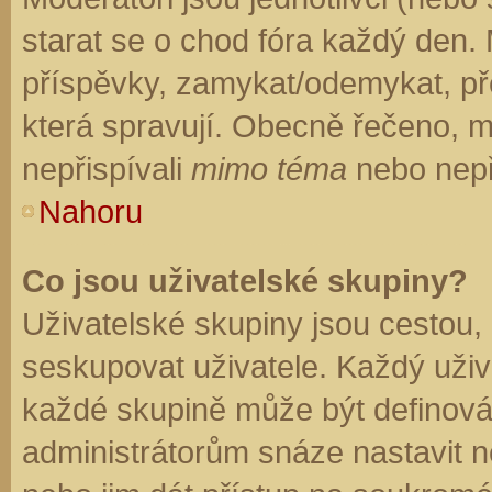
starat se o chod fóra každý den.
příspěvky, zamykat/odemykat, př
která spravují. Obecně řečeno, mo
nepřispívali
mimo téma
nebo nepři
Nahoru
Co jsou uživatelské skupiny?
Uživatelské skupiny jsou cestou,
seskupovat uživatele. Každý uživa
každé skupině může být definován
administrátorům snáze nastavit n