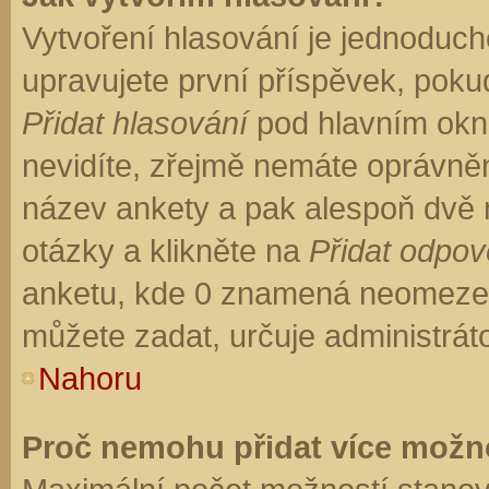
Vytvoření hlasování je jednoduch
upravujete první příspěvek, pokud
Přidat hlasování
pod hlavním okn
nevidíte, zřejmě nemáte oprávněn
název ankety a pak alespoň dvě
otázky a klikněte na
Přidat odpo
anketu, kde 0 znamená neomezen
můžete zadat, určuje administrát
Nahoru
Proč nemohu přidat více možno