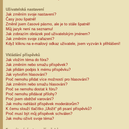
Uživatelská nastavení
Jak změním svoje nastavení?
Časy jsou špatně!
Změnil jsem časové pásmo, ale je to stále špatně!
Můj jazyk není na seznamu!
Jak zobrazím obrázek pod uživatelským jménem?
Jak změním svoje zařazení?
Když kliknu na e-mailový odkaz uživatele, jsem vyzván k přihlášení!
Vkládání příspěvků
Jak vložím téma do fóra?
Jak změním nebo smažu příspěvek?
Jak přidám podpis k mému příspěvku?
Jak vytvořím hlasování?
Proč nemohu přidat více možností pro hlasování?
Jak změním nebo smažu hlasování?
Proč se nemohu dostat k fóru?
Proč nemohu přidávat přílohy?
Proč jsem obdržel varování?
Jak mohu nahlásit příspěvek moderátorům?
K čemu slouží tlačítko „Uložit“ při psaní příspěvků?
Proč musí být můj příspěvek schválen?
Jak mohu oživit svoje téma?