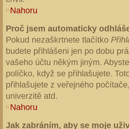
Nahoru
Proč jsem automaticky odhláš
Pokud nezaškrtnete tlačítko
Přihl
budete přihlášeni jen po dobu prá
vašeho účtu někým jiným. Abyste z
políčko, když se přihlašujete. T
přihlašujete z veřejného počítače
univerzitě atd.
Nahoru
Jak zabráním, aby se moje uži