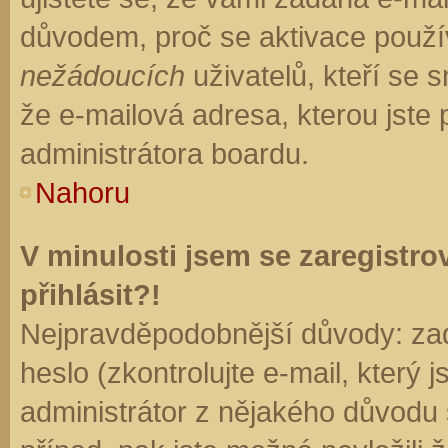
důvodem, proč se aktivace použí
nežádoucích
uživatelů, kteří se s
že e-mailová adresa, kterou jste p
administrátora boardu.
Nahoru
V minulosti jsem se zaregistr
přihlásit?!
Nejpravděpodobnější důvody: zad
heslo (zkontrolujte e-mail, který j
administrátor z nějakého důvodu 