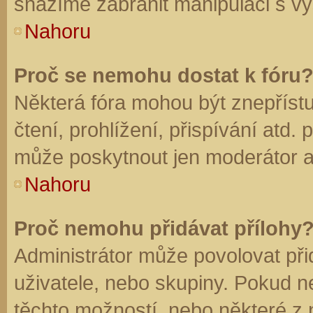
snažíme zabránit manipulaci s vý
Nahoru
Proč se nemohu dostat k fóru
Některá fóra mohou být znepříst
čtení, prohlížení, přispívání atd. 
může poskytnout jen moderátor a a
Nahoru
Proč nemohu přidávat přílohy
Administrátor může povolovat přid
uživatele, nebo skupiny. Pokud 
těchto možností, nebo některé z n