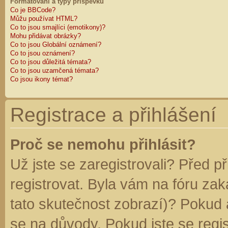
Formátování a typy příspěvků
Co je BBCode?
Můžu používat HTML?
Co to jsou smajlíci (emotikony)?
Mohu přidávat obrázky?
Co to jsou Globální oznámení?
Co to jsou oznámení?
Co to jsou důležitá témata?
Co to jsou uzamčená témata?
Co jsou ikony témat?
Registrace a přihlášení
Proč se nemohu přihlásit?
Už jste se zaregistrovali? Před p
registrovat. Byla vám na fóru za
tato skutečnost zobrazí)? Pokud a
se na důvody. Pokud jste se regist