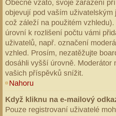
Obecně vzato, svoje zařazení př
objevují pod vaším uživatelským
což záleží na použitém vzhledu).
úrovní k rozlišení počtu vámi přid
uživatelů, např. označení moderá
vzhled. Prosím, nezatěžujte boar
dosáhli vyšší úrovně. Moderátor
vašich příspěvků snížit.
Nahoru
Když kliknu na e-mailový odkaz
Pouze registrovaní uživatelé moh