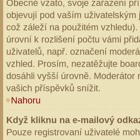
Obecně vzato, svoje zařazení př
objevují pod vaším uživatelským
což záleží na použitém vzhledu).
úrovní k rozlišení počtu vámi přid
uživatelů, např. označení moderá
vzhled. Prosím, nezatěžujte boar
dosáhli vyšší úrovně. Moderátor
vašich příspěvků snížit.
Nahoru
Když kliknu na e-mailový odkaz
Pouze registrovaní uživatelé moh