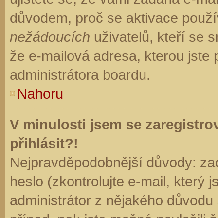
důvodem, proč se aktivace použí
nežádoucích
uživatelů, kteří se s
že e-mailová adresa, kterou jste p
administrátora boardu.
Nahoru
V minulosti jsem se zaregistr
přihlásit?!
Nejpravděpodobnější důvody: zad
heslo (zkontrolujte e-mail, který j
administrátor z nějakého důvodu 