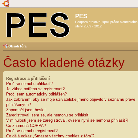
PES
Podpora efektivní spolupráce biomedicín
sféry 2009 - 2012
Obsah fóra
Často kladené otázky
Registrace a přihlášení
Proč se nemohu přihlásit?
Je vůbec potřeba se registrovat?
Proč jsem automaticky odhlášen?
Jak zabráním, aby se moje uživatelské jméno objevilo v seznamu právě
přihlášených?
Zapomněl jsem heslo!
Zaregistroval jsem se, ale nemohu se přihlásit!
V minulosti jsem se zaregistroval, ovšem nyní se nemohu přihlásit?!
Co znamená COPPA?
Proč se nemohu registrovat?
Co dělá odkaz „Smazat všechny cookies z fóra“?