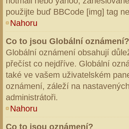
hotmail nebo yahoo, zaheslované
použijte buď BBCode [img] tag ne
Nahoru
Co to jsou Globální oznámení
Globální oznámení obsahují důleži
přečíst co nejdříve. Globální oz
také ve vašem uživatelském panelu
oznámení, záleží na nastavených
administrátoři.
Nahoru
Co to jsou oznámení?