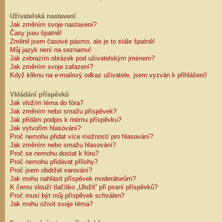
Uživatelská nastavení
Jak změním svoje nastavení?
Časy jsou špatně!
Změnil jsem časové pásmo, ale je to stále špatně!
Můj jazyk není na seznamu!
Jak zobrazím obrázek pod uživatelským jménem?
Jak změním svoje zařazení?
Když kliknu na e-mailový odkaz uživatele, jsem vyzván k přihlášení!
Vkládání příspěvků
Jak vložím téma do fóra?
Jak změním nebo smažu příspěvek?
Jak přidám podpis k mému příspěvku?
Jak vytvořím hlasování?
Proč nemohu přidat více možností pro hlasování?
Jak změním nebo smažu hlasování?
Proč se nemohu dostat k fóru?
Proč nemohu přidávat přílohy?
Proč jsem obdržel varování?
Jak mohu nahlásit příspěvek moderátorům?
K čemu slouží tlačítko „Uložit“ při psaní příspěvků?
Proč musí být můj příspěvek schválen?
Jak mohu oživit svoje téma?