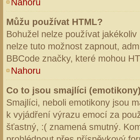
Nahoru
Můžu používat HTML?
Bohužel nelze používat jakékoliv
nelze tuto možnost zapnout, admi
BBCode značky, které mohou HT
Nahoru
Co to jsou smajlíci (emotikony
Smajlíci, neboli emotikony jsou m
k vyjádření výrazu emocí za použ
šťastný, :( znamená smutný. Kom
prohlédnout přes příspěvkový for