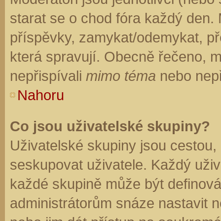
starat se o chod fóra každý den.
příspěvky, zamykat/odemykat, př
která spravují. Obecně řečeno, mo
nepřispívali
mimo téma
nebo nepři
Nahoru
Co jsou uživatelské skupiny?
Uživatelské skupiny jsou cestou,
seskupovat uživatele. Každý uživa
každé skupině může být definován
administrátorům snáze nastavit n