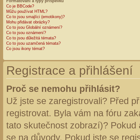
Formátování a typy příspěvků
Co je BBCode?
Můžu používat HTML?
Co to jsou smajlíci (emotikony)?
Mohu přidávat obrázky?
Co to jsou Globální oznámení?
Co to jsou oznámení?
Co to jsou důležitá témata?
Co to jsou uzamčená témata?
Co jsou ikony témat?
Registrace a přihlášení
Proč se nemohu přihlásit?
Už jste se zaregistrovali? Před p
registrovat. Byla vám na fóru za
tato skutečnost zobrazí)? Pokud a
se na důvody. Pokud jste se regist