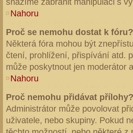
snažíme zabránit manipulaci s vý
Nahoru
Proč se nemohu dostat k fóru
Některá fóra mohou být znepříst
čtení, prohlížení, přispívání atd. 
může poskytnout jen moderátor a a
Nahoru
Proč nemohu přidávat přílohy
Administrátor může povolovat přid
uživatele, nebo skupiny. Pokud 
těchto možností, nebo některé z n