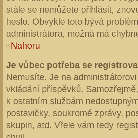
stále se nemůžete přihlásit, znov
heslo. Obvykle toto bývá problém
administrátora, možná má chybné
Nahoru
Je vůbec potřeba se registrova
Nemusíte. Je na administrátorovi f
vkládání příspěvků. Samozřejmě,
k ostatním službám nedostupným
postavičky, soukromé zprávy, posí
skupin, atd. Vřele vám tedy regis
chvil.