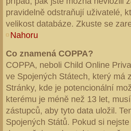
případ, pak jste možná nevložili 
pravidelně odstraňují uživatelé, k
velikost databáze. Zkuste se zare
Nahoru
Co znamená COPPA?
COPPA, neboli Child Online Priva
ve Spojených Státech, který má z
Stránky, kde je potencionální mož
kterému je méně než 13 let, mus
zástupců, aby tyto data uložil. Te
Spojených Států. Pokud si nejste jis