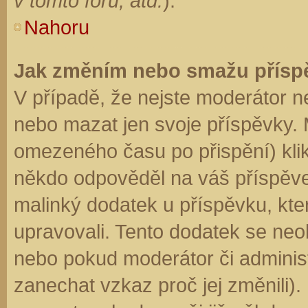
v tomto fóru, atd.
).
Nahoru
Jak změním nebo smažu přísp
V případě, že nejste moderátor n
nebo mazat jen svoje příspěvky. 
omezeného času po přispění) klik
někdo odpověděl na váš příspěve
malinký dodatek u příspěvku, kter
upravovali. Tento dodatek se neo
nebo pokud moderátor či administr
zanechat vzkaz proč jej změnili)