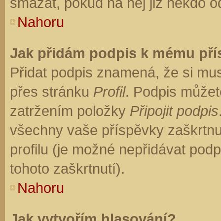
smazat, pokud na něj již někdo o
Nahoru
Jak přidám podpis k mému př
Přidat podpis znamená, že si musí
přes stránku
Profil
. Podpis můžet
zatržením položky
Připojit podpis
všechny vaše příspěvky zaškrtnu
profilu (je možné nepřidávat po
tohoto zaškrtnutí).
Nahoru
Jak vytvořím hlasování?