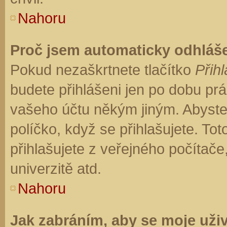
Nahoru
Proč jsem automaticky odhláš
Pokud nezaškrtnete tlačítko
Přihl
budete přihlášeni jen po dobu prá
vašeho účtu někým jiným. Abyste z
políčko, když se přihlašujete. T
přihlašujete z veřejného počítače
univerzitě atd.
Nahoru
Jak zabráním, aby se moje uži