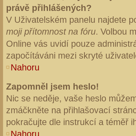
právě přihlášených?
V Uživatelském panelu najdete p
moji přítomnost na fóru
. Volbou 
Online vás uvidí pouze administrá
započítáváni mezi skryté uživatel
Nahoru
Zapomněl jsem heslo!
Nic se neděje, vaše heslo můžem
zmáčkněte na přihlašovací stránc
pokračujte dle instrukcí a téměř i
Nahoru