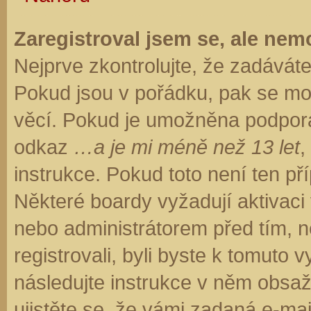
Zaregistroval jsem se, ale nemo
Nejprve zkontrolujte, že zadávát
Pokud jsou v pořádku, pak se moh
věcí. Pokud je umožněna podpora C
odkaz
…a je mi méně než 13 let
,
instrukce. Pokud toto není ten př
Některé boardy vyžadují aktivaci
nebo administrátorem před tím, ne
registrovali, byli byste k tomuto
následujte instrukce v něm obsaže
ujistěte se, že vámi zadaná e-ma