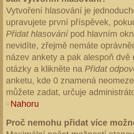
Vytvoření hlasování je jednoduch
upravujete první příspěvek, pokud
Přidat hlasování
pod hlavním okn
nevidíte, zřejmě nemáte oprávněn
název ankety a pak alespoň dvě
otázky a klikněte na
Přidat odpo
anketu, kde 0 znamená neomezen
můžete zadat, určuje administrát
Nahoru
Proč nemohu přidat více možno