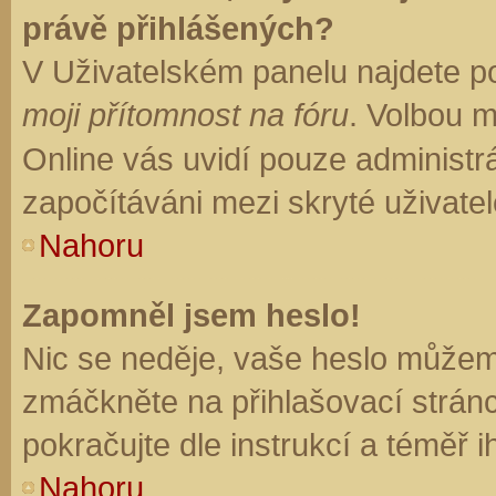
právě přihlášených?
V Uživatelském panelu najdete p
moji přítomnost na fóru
. Volbou 
Online vás uvidí pouze administrá
započítáváni mezi skryté uživatel
Nahoru
Zapomněl jsem heslo!
Nic se neděje, vaše heslo můžem
zmáčkněte na přihlašovací stránc
pokračujte dle instrukcí a téměř i
Nahoru