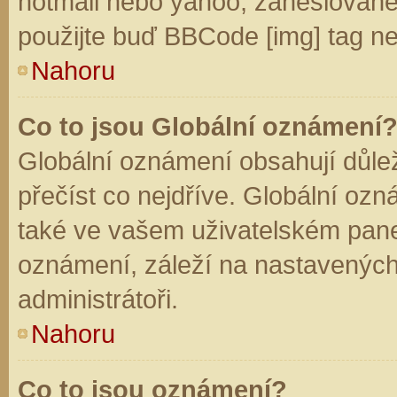
hotmail nebo yahoo, zaheslované
použijte buď BBCode [img] tag ne
Nahoru
Co to jsou Globální oznámení
Globální oznámení obsahují důleži
přečíst co nejdříve. Globální oz
také ve vašem uživatelském panelu
oznámení, záleží na nastavených
administrátoři.
Nahoru
Co to jsou oznámení?