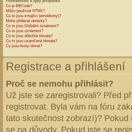
Formátování a typy příspěvků
Co je BBCode?
Můžu používat HTML?
Co to jsou smajlíci (emotikony)?
Mohu přidávat obrázky?
Co to jsou Globální oznámení?
Co to jsou oznámení?
Co to jsou důležitá témata?
Co to jsou uzamčená témata?
Co jsou ikony témat?
Registrace a přihlášení
Proč se nemohu přihlásit?
Už jste se zaregistrovali? Před p
registrovat. Byla vám na fóru za
tato skutečnost zobrazí)? Pokud a
se na důvody. Pokud jste se regist