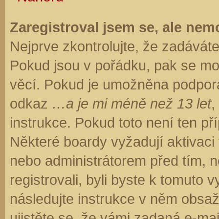
Zaregistroval jsem se, ale nemo
Nejprve zkontrolujte, že zadávát
Pokud jsou v pořádku, pak se moh
věcí. Pokud je umožněna podpora C
odkaz
…a je mi méně než 13 let
,
instrukce. Pokud toto není ten př
Některé boardy vyžadují aktivaci
nebo administrátorem před tím, ne
registrovali, byli byste k tomuto
následujte instrukce v něm obsaže
ujistěte se, že vámi zadaná e-ma