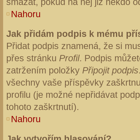
smazat, pokud na něj již někdo o
Nahoru
Jak přidám podpis k mému př
Přidat podpis znamená, že si musí
přes stránku
Profil
. Podpis můžet
zatržením položky
Připojit podpis
všechny vaše příspěvky zaškrtnu
profilu (je možné nepřidávat po
tohoto zaškrtnutí).
Nahoru
Jak vytvořím hlasování?