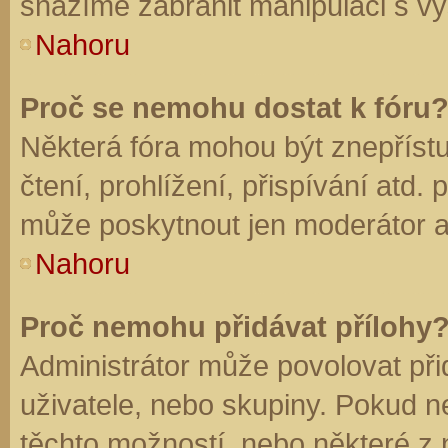
snažíme zabránit manipulaci s vý
Nahoru
Proč se nemohu dostat k fóru
Některá fóra mohou být znepříst
čtení, prohlížení, přispívání atd. 
může poskytnout jen moderátor a a
Nahoru
Proč nemohu přidávat přílohy
Administrátor může povolovat přid
uživatele, nebo skupiny. Pokud 
těchto možností, nebo některé z n