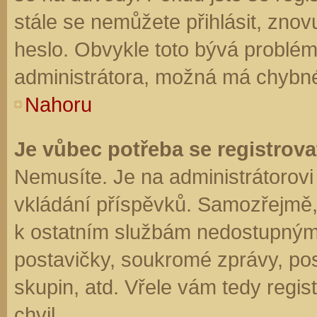
stále se nemůžete přihlásit, znov
heslo. Obvykle toto bývá problém
administrátora, možná má chybné
Nahoru
Je vůbec potřeba se registrova
Nemusíte. Je na administrátorovi f
vkládání příspěvků. Samozřejmě,
k ostatním službám nedostupným
postavičky, soukromé zprávy, posí
skupin, atd. Vřele vám tedy regis
chvil.