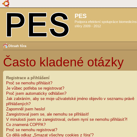
PES
Podpora efektivní spolupráce biomedicín
sféry 2009 - 2012
Obsah fóra
Často kladené otázky
Registrace a přihlášení
Proč se nemohu přihlásit?
Je vůbec potřeba se registrovat?
Proč jsem automaticky odhlášen?
Jak zabráním, aby se moje uživatelské jméno objevilo v seznamu právě
přihlášených?
Zapomněl jsem heslo!
Zaregistroval jsem se, ale nemohu se přihlásit!
V minulosti jsem se zaregistroval, ovšem nyní se nemohu přihlásit?!
Co znamená COPPA?
Proč se nemohu registrovat?
Co dělá odkaz „Smazat všechny cookies z fóra“?