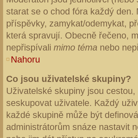
starat se o chod fóra každý den.
příspěvky, zamykat/odemykat, př
která spravují. Obecně řečeno, mo
nepřispívali
mimo téma
nebo nepři
Nahoru
Co jsou uživatelské skupiny?
Uživatelské skupiny jsou cestou,
seskupovat uživatele. Každý uživa
každé skupině může být definován
administrátorům snáze nastavit n