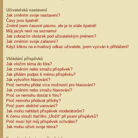
Uživatelská nastavení
Jak změním svoje nastavení?
Časy jsou špatně!
Změnil jsem časové pásmo, ale je to stále špatně!
Můj jazyk není na seznamu!
Jak zobrazím obrázek pod uživatelským jménem?
Jak změním svoje zařazení?
Když kliknu na e-mailový odkaz uživatele, jsem vyzván k přihlášení!
Vkládání příspěvků
Jak vložím téma do fóra?
Jak změním nebo smažu příspěvek?
Jak přidám podpis k mému příspěvku?
Jak vytvořím hlasování?
Proč nemohu přidat více možností pro hlasování?
Jak změním nebo smažu hlasování?
Proč se nemohu dostat k fóru?
Proč nemohu přidávat přílohy?
Proč jsem obdržel varování?
Jak mohu nahlásit příspěvek moderátorům?
K čemu slouží tlačítko „Uložit“ při psaní příspěvků?
Proč musí být můj příspěvek schválen?
Jak mohu oživit svoje téma?