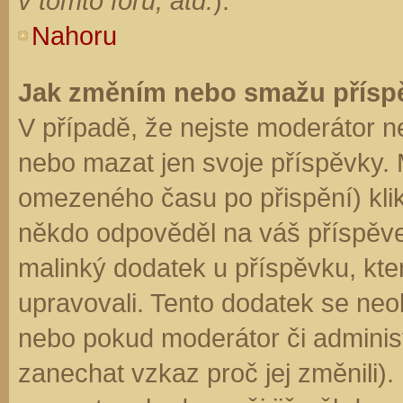
v tomto fóru, atd.
).
Nahoru
Jak změním nebo smažu přísp
V případě, že nejste moderátor n
nebo mazat jen svoje příspěvky. 
omezeného času po přispění) klik
někdo odpověděl na váš příspěve
malinký dodatek u příspěvku, kter
upravovali. Tento dodatek se neo
nebo pokud moderátor či administr
zanechat vzkaz proč jej změnili)