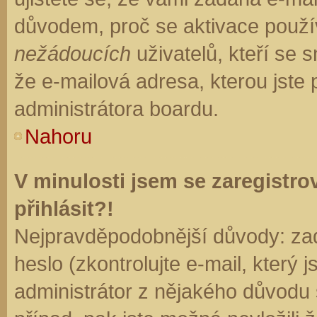
důvodem, proč se aktivace použí
nežádoucích
uživatelů, kteří se s
že e-mailová adresa, kterou jste p
administrátora boardu.
Nahoru
V minulosti jsem se zaregistr
přihlásit?!
Nejpravděpodobnější důvody: zad
heslo (zkontrolujte e-mail, který j
administrátor z nějakého důvodu 