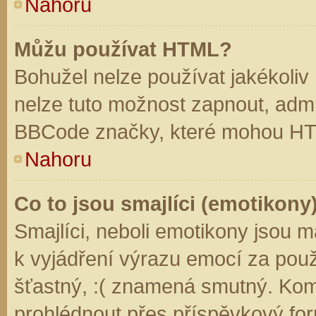
Nahoru
Můžu používat HTML?
Bohužel nelze používat jakékoliv
nelze tuto možnost zapnout, admi
BBCode značky, které mohou HT
Nahoru
Co to jsou smajlíci (emotikony
Smajlíci, neboli emotikony jsou m
k vyjádření výrazu emocí za použ
šťastný, :( znamená smutný. Kom
prohlédnout přes příspěvkový for