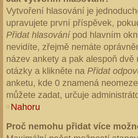
Vytvoření hlasování je jednoduch
upravujete první příspěvek, pokud
Přidat hlasování
pod hlavním okn
nevidíte, zřejmě nemáte oprávněn
název ankety a pak alespoň dvě
otázky a klikněte na
Přidat odpo
anketu, kde 0 znamená neomezen
můžete zadat, určuje administrát
Nahoru
Proč nemohu přidat více možno