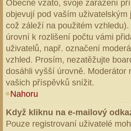
Obecně vzato, svoje zařazení př
objevují pod vaším uživatelským
což záleží na použitém vzhledu).
úrovní k rozlišení počtu vámi přid
uživatelů, např. označení moderá
vzhled. Prosím, nezatěžujte boar
dosáhli vyšší úrovně. Moderátor
vašich příspěvků snížit.
Nahoru
Když kliknu na e-mailový odkaz
Pouze registrovaní uživatelé moh