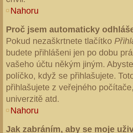
Nahoru
Proč jsem automaticky odhláš
Pokud nezaškrtnete tlačítko
Přihl
budete přihlášeni jen po dobu prá
vašeho účtu někým jiným. Abyste z
políčko, když se přihlašujete. T
přihlašujete z veřejného počítače
univerzitě atd.
Nahoru
Jak zabráním, aby se moje uži