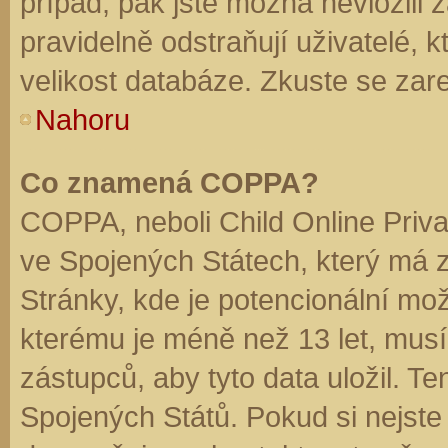
případ, pak jste možná nevložili 
pravidelně odstraňují uživatelé, k
velikost databáze. Zkuste se zare
Nahoru
Co znamená COPPA?
COPPA, neboli Child Online Priva
ve Spojených Státech, který má z
Stránky, kde je potencionální mož
kterému je méně než 13 let, mus
zástupců, aby tyto data uložil. Te
Spojených Států. Pokud si nejste jis