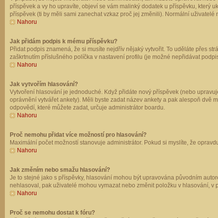
příspěvek a vy ho upravíte, objeví se vám malinký dodatek u příspěvku, který u
příspěvek (ti by měli sami zanechat vzkaz proč jej změnili). Normální uživate
Nahoru
Jak přidám podpis k mému příspěvku?
Přidat podpis znamená, že si musíte nejdřív nějaký vytvořit. To uděláte přes st
zaškrtnutím příslušného políčka v nastavení profilu (je možné nepřidávat podp
Nahoru
Jak vytvořím hlasování?
Vytvoření hlasování je jednoduché. Když přidáte nový příspěvek (nebo upravuje
oprávnění vytvářet ankety). Měli byste zadat název ankety a pak alespoň dvě 
odpovědí, které můžete zadat, určuje administrátor boardu.
Nahoru
Proč nemohu přidat více možností pro hlasování?
Maximální počet možností stanovuje administrátor. Pokud si myslíte, že opravdu
Nahoru
Jak změním nebo smažu hlasování?
Je to stejné jako s příspěvky, hlasování mohou být upravována původním autor
nehlasoval, pak uživatelé mohou vymazat nebo změnit položku v hlasování, v př
Nahoru
Proč se nemohu dostat k fóru?