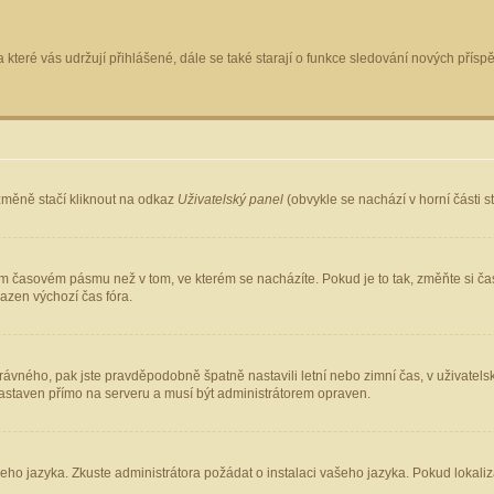
 které vás udržují přihlášené, dále se také starají o funkce sledování nových pří
změně stačí kliknout na odkaz
Uživatelský panel
(obvykle se nachází v horní části 
ém časovém pásmu než v tom, ve kterém se nacházíte. Pokud je to tak, změňte si ča
azen výchozí čas fóra.
ho správného, pak jste pravděpodobně špatně nastavili letní nebo zimní čas, v uživ
staven přímo na serveru a musí být administrátorem opraven.
šeho jazyka. Zkuste administrátora požádat o instalaci vašeho jazyka. Pokud lokaliz