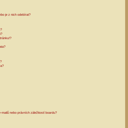
bo je z nich odebírat?
h?
ů?
tránku!?
ata?
i?
ra?
mailů nebo právních záležitostí boardu?