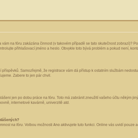
yla vám na fóru zakázána činnost (v takovém případě se tato skutečnost zobrazí)? Po
 zkontrolujte přihlašovací jméno a heslo. Obvykle toto bývá problém a pokud není, ko
ládání příspěvků. Samozřejmě, že registrace vám dá přístup k ostatním službám nedo
čujeme. Zabere to jen pár chvil.
hlášeni jen po dobu práce na fóru. Toto má zabránit zneužití vašeho účtu někým jiným.
ovně, internetové kavárně, univerzitě atd.
ihlášených?
omnost na fóru
. Volbou možnosti
Ano
aktivujete tuto funkci. Online vás uvidí pouze 