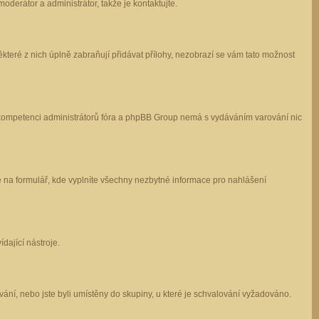
oderátor a administrátor, takže je kontaktujte.
které z nich úplně zabraňují přidávat přílohy, nezobrazí se vám tato možnost
 v kompetenci administrátorů fóra a phpBB Group nemá s vydáváním varování nic
e na formulář, kde vyplníte všechny nezbytné informace pro nahlášení
dající nástroje.
ání, nebo jste byli umístěny do skupiny, u které je schvalování vyžadováno.