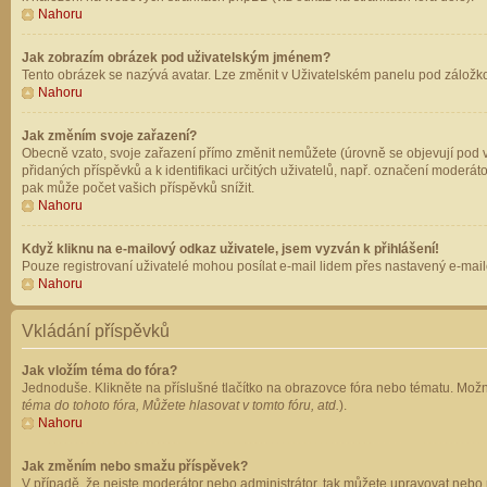
Nahoru
Jak zobrazím obrázek pod uživatelským jménem?
Tento obrázek se nazývá avatar. Lze změnit v Uživatelském panelu pod záložkou 
Nahoru
Jak změním svoje zařazení?
Obecně vzato, svoje zařazení přímo změnit nemůžete (úrovně se objevují pod v
přidaných příspěvků a k identifikaci určitých uživatelů, např. označení moderá
pak může počet vašich příspěvků snížit.
Nahoru
Když kliknu na e-mailový odkaz uživatele, jsem vyzván k přihlášení!
Pouze registrovaní uživatelé mohou posílat e-mail lidem přes nastavený e-mailo
Nahoru
Vkládání příspěvků
Jak vložím téma do fóra?
Jednoduše. Klikněte na příslušné tlačítko na obrazovce fóra nebo tématu. Možn
téma do tohoto fóra, Můžete hlasovat v tomto fóru, atd.
).
Nahoru
Jak změním nebo smažu příspěvek?
V případě, že nejste moderátor nebo administrátor, tak můžete upravovat nebo 