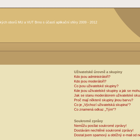
kých oborů MU a VUT Brno s účastí aplikační sféry 2009 - 2012
Uživatelské úrovně a skupiny
Kdo jsou administrátoři?
Kdo jsou moderátoři?
Co jsou uživatelské skupiny?
Kde jsou uživatelské skupiny a jak se mohu
Jak se stanu moderátorem uživatelské sku
Proč mají některé skupiny jinou barvu?
Co je „Výchozí uživatelská skupina“?
Co znamená odkaz „Tým“?
Soukromé zprávy
Nemůžu posílat soukromé zprávy!
Dostávám nechtěné soukromé zprávy!
Dostal jsem spamový a obtížný e-mail od n