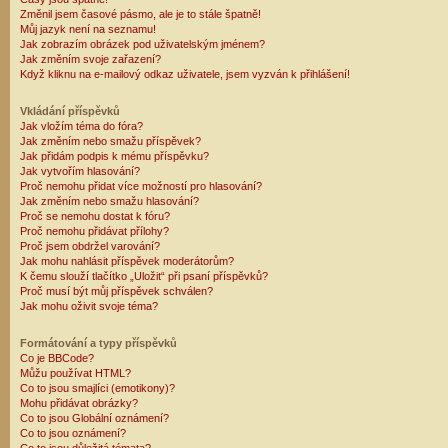
Změnil jsem časové pásmo, ale je to stále špatně!
Můj jazyk není na seznamu!
Jak zobrazím obrázek pod uživatelským jménem?
Jak změním svoje zařazení?
Když kliknu na e-mailový odkaz uživatele, jsem vyzván k přihlášení!
Vkládání příspěvků
Jak vložím téma do fóra?
Jak změním nebo smažu příspěvek?
Jak přidám podpis k mému příspěvku?
Jak vytvořím hlasování?
Proč nemohu přidat více možností pro hlasování?
Jak změním nebo smažu hlasování?
Proč se nemohu dostat k fóru?
Proč nemohu přidávat přílohy?
Proč jsem obdržel varování?
Jak mohu nahlásit příspěvek moderátorům?
K čemu slouží tlačítko „Uložit“ při psaní příspěvků?
Proč musí být můj příspěvek schválen?
Jak mohu oživit svoje téma?
Formátování a typy příspěvků
Co je BBCode?
Můžu používat HTML?
Co to jsou smajlíci (emotikony)?
Mohu přidávat obrázky?
Co to jsou Globální oznámení?
Co to jsou oznámení?