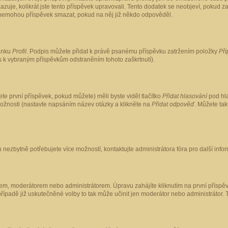
kazuje, kolikrát jste tento příspěvek upravovali. Tento dodatek se neobjeví, pokud
lé nemohou příspěvek smazat, pokud na něj již někdo odpověděl.
ránku
Profil
. Podpis můžete přidat k právě psanému příspěvku zatržením položky
Při
is k vybraným příspěvkům odstraněním tohoto zaškrtnutí).
te první příspěvek, pokud můžete) měli byste vidět tlačítko
Přidat hlasování
pod hla
možnosti (nastavte napsáním název otázky a klikněte na
Přidat odpověď
. Můžete ta
 nezbytně potřebujete více možností, kontaktujte administrátora fóra pro další info
em, moderátorem nebo administrátorem. Úpravu zahájíte kliknutím na první příspěv
ípadě již uskutečněné volby to tak může učinit jen moderátor nebo administrátor. 