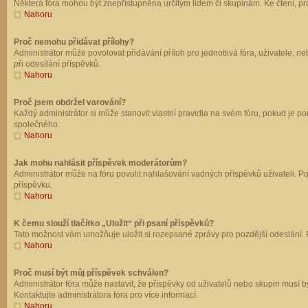
Některá fóra mohou být znepřístupněna určitým lidem či skupinám. Ke čtení, prohl
Nahoru
Proč nemohu přidávat přílohy?
Administrátor může povolovat přidávání příloh pro jednotlivá fóra, uživatele, 
při odesílání příspěvků.
Nahoru
Proč jsem obdržel varování?
Každý administrátor si může stanovit vlastní pravidla na svém fóru, pokud je 
společného.
Nahoru
Jak mohu nahlásit příspěvek moderátorům?
Administrátor může na fóru povolit nahlašování vadných příspěvků uživateli. P
příspěvku.
Nahoru
K čemu slouží tlačítko „Uložit“ při psaní příspěvků?
Tato možnost vám umožňuje uložit si rozepsané zprávy pro pozdější odeslání. Pr
Nahoru
Proč musí být můj příspěvek schválen?
Administrátor fóra může nastavit, že příspěvky od uživatelů nebo skupin musí 
Kontaktujte administrátora fóra pro více informací.
Nahoru