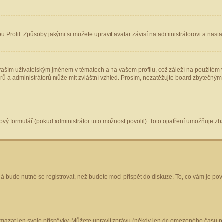
Profil. Způsoby jakými si můžete upravit avatar závisí na administrátorovi a nast
aším uživatelským jménem v tématech a na vašem profilu, což záleží na použitém v
torů a administrátorů může mít zvláštní vzhled. Prosím, nezatěžujte board zbytečným
vý formulář (pokud administrátor tuto možnost povolil). Toto opatření umožňuje zba
á bude nutné se registrovat, než budete moci přispět do diskuze. To, co vám je po
mazat jen svoje příspěvky. Můžete upravit zprávu (někdy jen do omezeného času po 