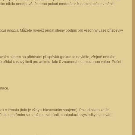
 zatím nikdo neodpověděl nebo pokud moderátor či administrátor změnili
pojit podpis
. Můžete rovněž přidat stejný podpis pro všechny vaše příspěvky
vním oknem na přidávání příspěvků (pokud to nevidíte, zřejmě nemáte
ké přidat časový limit pro anketu, kde 0 znamená neomezenou volbu. Počet
rmace.
ek v tématu (toto je vždy s hlasováním spojeno). Pokud nikdo zatím
Tímto opatřením se snažíme zabránit manipulaci s výsledky hlasování.