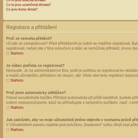
Co to jsou důležitá témata?
Co to jsou uzamčená témata?
Co jsou ikony témat?
Registrace a přihlášení
Proč se nemohu přihlásit?
Už jste se zaregistrovali? Před přihlášením je nutné se nejdříve registrovat. B
registrovali, nebyli jste z fóra vyloučeni a stále se nemůžete přihlásit, znovu
Nahoru
Je vůbec potřeba se registrovat?
Nemusíte. Je na administrátorovi fóra, jestli je potřeba se registrovat ke vk
e-mailů uživatelům, přihlášení do skupin, atd. Vřele vám tedy registraci doporu
Nahoru
Proč jsem automaticky odhlášen?
Pokud nezaškrtnete tlačítko
Přihlásit automaticky při příští návštěvě
, budete při
ovšem nedoporučujeme, když se přihlašujete z veřejného počítače, např. v knih
Nahoru
Jak zabráním, aby se moje uživatelské jméno objevilo v seznamu právě př
V Uživatelském panelu najdete pod položkou „Nastavení“ volbu
Skrýt moji přít
Nahoru