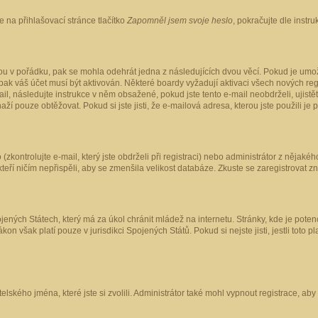
 na přihlašovací stránce tlačítko
Zapomněl jsem svoje heslo
, pokračujte dle instr
ou v pořádku, pak se mohla odehrát jedna z následujících dvou věcí. Pokud je umož
pak váš účet musí být aktivován. Některé boardy vyžadují aktivaci všech nových reg
-mail, následujte instrukce v něm obsažené, pokud jste tento e-mail neobdrželi, uji
naží pouze obtěžovat. Pokud si jste jisti, že e-mailová adresa, kterou jste použili je
kontrolujte e-mail, který jste obdrželi při registraci) nebo administrátor z nějaké
 kteří ničím nepřispěli, aby se zmenšila velikost databáze. Zkuste se zaregistrovat z
ených Státech, který má za úkol chránit mládež na internetu. Stránky, kde je poten
kon však platí pouze v jurisdikci Spojených Států. Pokud si nejste jisti, jestli tot
elského jména, které jste si zvolili. Administrátor také mohl vypnout registrace, ab