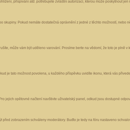
ížení, přispívání atd. potřebujete zvláštní autorizaci, kterou může poskytnout jen m
nebo skupiny. Pokud nemáte dostatečná oprávnění z jedné z těchto možností, nebo ně
porušíte, může vám být uděleno varování. Prosíme berte na vědomí, že toto je plně
okud je tato možnost povolena, u každého příspěvku uvidíte ikonu, která vás přived
o jejich opětovné načtení navštivte uživatelský panel, odkud jsou dostupné odpoví
být před zobrazením schváleny moderátory. Buďto je tedy na fóru nastaveno schvalov