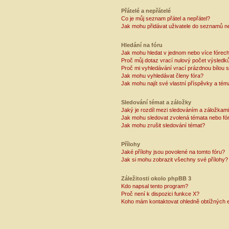
Přátelé a nepřátelé
Co je můj seznam přátel a nepřátel?
Jak mohu přidávat uživatele do seznamů ne
Hledání na fóru
Jak mohu hledat v jednom nebo více fórec
Proč můj dotaz vrací nulový počet výsledk
Proč mi vyhledávání vrací prázdnou bílou s
Jak mohu vyhledávat členy fóra?
Jak mohu najít své vlastní příspěvky a tém
Sledování témat a záložky
Jaký je rozdíl mezi sledováním a záložkam
Jak mohu sledovat zvolená témata nebo fó
Jak mohu zrušit sledování témat?
Přílohy
Jaké přílohy jsou povolené na tomto fóru?
Jak si mohu zobrazit všechny své přílohy?
Záležitosti okolo phpBB 3
Kdo napsal tento program?
Proč není k dispozici funkce X?
Koho mám kontaktovat ohledně obtížných e-