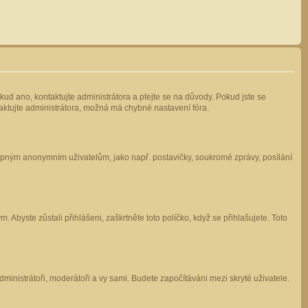
kud ano, kontaktujte administrátora a ptejte se na důvody. Pokud jste se
ntaktujte administrátora, možná má chybné nastavení fóra.
stupným anonymním uživatelům, jako např. postavičky, soukromé zprávy, posílání
 Abyste zůstali přihlášeni, zaškrtněte toto políčko, když se přihlašujete. Toto
administrátoři, moderátoři a vy sami. Budete započítáváni mezi skryté uživatele.