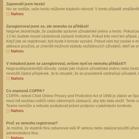
Zapomněl jsem heslo!
Nic se neděje, vaše heslo můžeme kdykoliv obnovit. V tomto případě zmáčkněte
Nahoru
Zaregistroval jsem se, ale nemohu se přihlásit!
Nejprve zkontrolujte, že zadáváte správné uživatelské jméno a heslo. Pokud js
13 let
, budete muset následovat zaslané instrukce. Pokud toto není ten případ, 
Když jste se registrovali, byli byste k tomuto vyzváni. Pokud vám byl zaslán e
aktivace používá, je zmenšit možnost výskytu
nežádoucích
uživatelů, kteří se s
Nahoru
V minulosti jsem se zaregistroval, ovšem nyní se nemohu přihlásit?!
Nejpravděpodobnější důvody: zadali jste chybné uživatelské jméno nebo heslo (z
nevložili žádný příspěvek. Je to obvyklé, že se pravidelně odstraňují uživatelé,
Nahoru
Co znamená COPPA?
COPPA, neboli Child Online Privacy and Protection Act of 1998 je zákon ve Spoj
musí mít souhlas rodičů nebo zákonných zástupců, aby tyto data uložil. Tento zá
Teams nemůže a nebude poskytovat právni podporu v jakémkoliv kontextu.
Nahoru
Proč se nemohu registrovat?
Je možné, že vlastník fóra zabanoval vaši IP adresu nebo zakázal použití uživat
administrátora fóra.
Nahoru