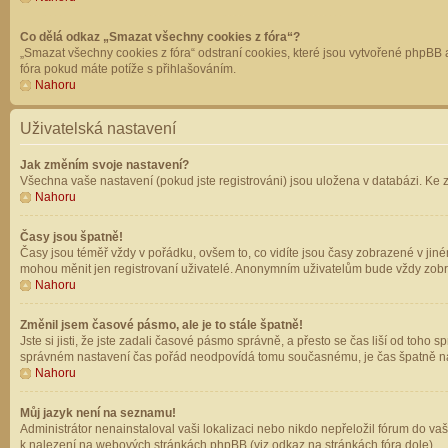
Co dělá odkaz „Smazat všechny cookies z fóra“?
„Smazat všechny cookies z fóra“ odstraní cookies, které jsou vytvořené phpBB a
fóra pokud máte potíže s přihlašováním.
Nahoru
Uživatelská nastavení
Jak změním svoje nastavení?
Všechna vaše nastavení (pokud jste registrováni) jsou uložena v databázi. Ke 
Nahoru
Časy jsou špatně!
Časy jsou téměř vždy v pořádku, ovšem to, co vidíte jsou časy zobrazené v jin
mohou měnit jen registrovaní uživatelé. Anonymním uživatelům bude vždy zobr
Nahoru
Změnil jsem časové pásmo, ale je to stále špatně!
Jste si jisti, že jste zadali časové pásmo správně, a přesto se čas liší od to
správném nastavení čas pořád neodpovídá tomu současnému, je čas špatně na
Nahoru
Můj jazyk není na seznamu!
Administrátor nenainstaloval vaši lokalizaci nebo nikdo nepřeložil fórum do va
k nalezení na webových stránkách phpBB (viz odkaz na stránkách fóra dole).