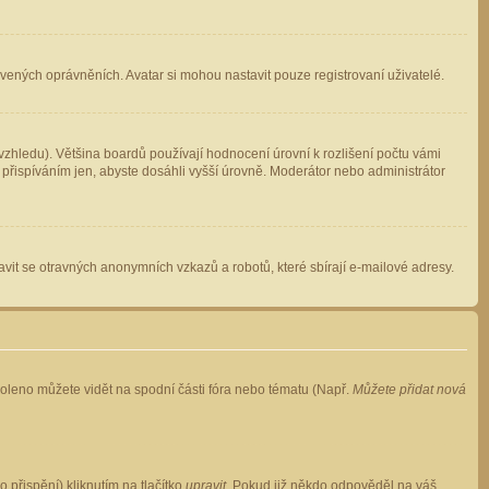
avených oprávněních. Avatar si mohou nastavit pouze registrovaní uživatelé.
zhledu). Většina boardů používají hodnocení úrovní k rozlišení počtu vámi
 přispíváním jen, abyste dosáhli vyšší úrovně. Moderátor nebo administrátor
vit se otravných anonymních vzkazů a robotů, které sbírají e-mailové adresy.
voleno můžete vidět na spodní části fóra nebo tématu (Např.
Můžete přidat nová
přispění) kliknutím na tlačítko
upravit
. Pokud již někdo odpověděl na váš