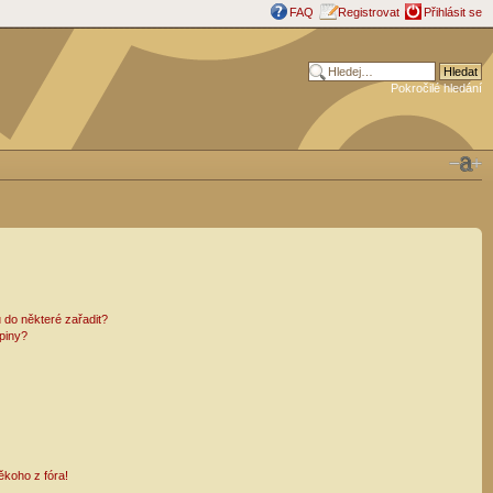
FAQ
Registrovat
Přihlásit se
Pokročilé hledání
 do některé zařadit?
piny?
ěkoho z fóra!