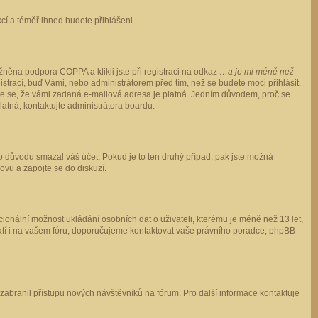
ukcí a téměř ihned budete přihlášeni.
něna podpora COPPA a klikli jste při registraci na odkaz
…a je mi méně než
istrací, buď Vámi, nebo administrátorem před tím, než se budete moci přihlásit.
stěte se, že vámi zadaná e-mailová adresa je platná. Jedním důvodem, proč se
 platná, kontaktujte administrátora boardu.
ho důvodu smazal váš účet. Pokud je to ten druhý případ, pak jste možná
novu a zapojte se do diskuzí.
cionální možnost ukládání osobních dat o uživateli, kterému je méně než 13 let,
o platí i na vašem fóru, doporučujeme kontaktovat vaše právního poradce, phpBB
y zabranil přístupu nových návštěvníků na fórum. Pro další informace kontaktuje