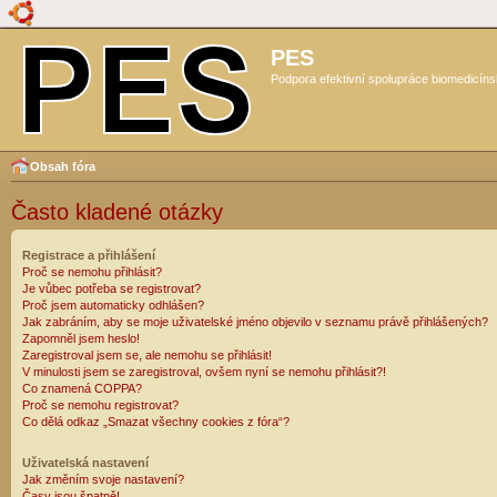
PES
Podpora efektivní spolupráce biomedicíns
Obsah fóra
Často kladené otázky
Registrace a přihlášení
Proč se nemohu přihlásit?
Je vůbec potřeba se registrovat?
Proč jsem automaticky odhlášen?
Jak zabráním, aby se moje uživatelské jméno objevilo v seznamu právě přihlášených?
Zapomněl jsem heslo!
Zaregistroval jsem se, ale nemohu se přihlásit!
V minulosti jsem se zaregistroval, ovšem nyní se nemohu přihlásit?!
Co znamená COPPA?
Proč se nemohu registrovat?
Co dělá odkaz „Smazat všechny cookies z fóra“?
Uživatelská nastavení
Jak změním svoje nastavení?
Časy jsou špatně!