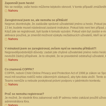
Zapomněl jsem heslo!
Nic se neděje, vaše heslo můžeme kdykoliv obnovit. V tomto případě zmáčkněte
Nahoru
Zaregistroval jsem se, ale nemohu se přihlásit!
Nejprve zkontrolujte, že zadáváte správné uživatelské jméno a heslo. Pokud js
13 let
, budete muset následovat zaslané instrukce. Pokud toto není ten případ, 
Když jste se registrovali, byli byste k tomuto vyzváni. Pokud vám byl zaslán e
aktivace používá, je zmenšit možnost výskytu
nežádoucích
uživatelů, kteří se s
Nahoru
V minulosti jsem se zaregistroval, ovšem nyní se nemohu přihlásit?!
Nejpravděpodobnější důvody: zadali jste chybné uživatelské jméno nebo heslo (z
nevložili žádný příspěvek. Je to obvyklé, že se pravidelně odstraňují uživatelé,
Nahoru
Co znamená COPPA?
COPPA, neboli Child Online Privacy and Protection Act of 1998 je zákon ve Spoj
musí mít souhlas rodičů nebo zákonných zástupců, aby tyto data uložil. Tento zá
Teams nemůže a nebude poskytovat právni podporu v jakémkoliv kontextu.
Nahoru
Proč se nemohu registrovat?
Je možné, že vlastník fóra zabanoval vaši IP adresu nebo zakázal použití uživat
administrátora fóra.
Nahoru