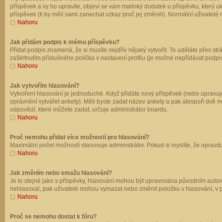
příspěvek a vy ho upravíte, objeví se vám malinký dodatek u příspěvku, který u
příspěvek (ti by měli sami zanechat vzkaz proč jej změnili). Normální uživate
Nahoru
Jak přidám podpis k mému příspěvku?
Přidat podpis znamená, že si musíte nejdřív nějaký vytvořit. To uděláte přes st
zaškrtnutím příslušného políčka v nastavení profilu (je možné nepřidávat podp
Nahoru
Jak vytvořím hlasování?
Vytvoření hlasování je jednoduché. Když přidáte nový příspěvek (nebo upravuje
oprávnění vytvářet ankety). Měli byste zadat název ankety a pak alespoň dvě 
odpovědí, které můžete zadat, určuje administrátor boardu.
Nahoru
Proč nemohu přidat více možností pro hlasování?
Maximální počet možností stanovuje administrátor. Pokud si myslíte, že opravdu
Nahoru
Jak změním nebo smažu hlasování?
Je to stejné jako s příspěvky, hlasování mohou být upravována původním autor
nehlasoval, pak uživatelé mohou vymazat nebo změnit položku v hlasování, v př
Nahoru
Proč se nemohu dostat k fóru?