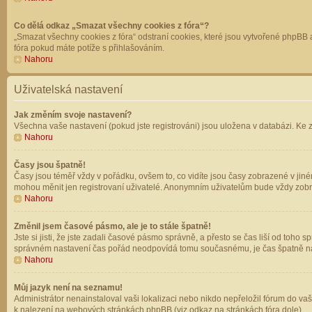
Co dělá odkaz „Smazat všechny cookies z fóra“?
„Smazat všechny cookies z fóra“ odstraní cookies, které jsou vytvořené phpBB a
fóra pokud máte potíže s přihlašováním.
Nahoru
Uživatelská nastavení
Jak změním svoje nastavení?
Všechna vaše nastavení (pokud jste registrováni) jsou uložena v databázi. Ke 
Nahoru
Časy jsou špatně!
Časy jsou téměř vždy v pořádku, ovšem to, co vidíte jsou časy zobrazené v jin
mohou měnit jen registrovaní uživatelé. Anonymním uživatelům bude vždy zobr
Nahoru
Změnil jsem časové pásmo, ale je to stále špatně!
Jste si jisti, že jste zadali časové pásmo správně, a přesto se čas liší od to
správném nastavení čas pořád neodpovídá tomu současnému, je čas špatně na
Nahoru
Můj jazyk není na seznamu!
Administrátor nenainstaloval vaši lokalizaci nebo nikdo nepřeložil fórum do va
k nalezení na webových stránkách phpBB (viz odkaz na stránkách fóra dole).