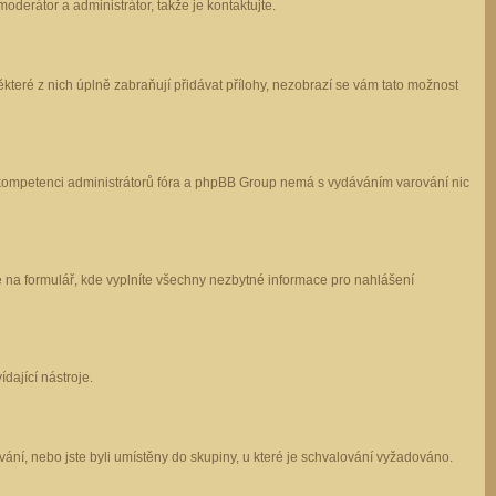
oderátor a administrátor, takže je kontaktujte.
které z nich úplně zabraňují přidávat přílohy, nezobrazí se vám tato možnost
 v kompetenci administrátorů fóra a phpBB Group nemá s vydáváním varování nic
e na formulář, kde vyplníte všechny nezbytné informace pro nahlášení
dající nástroje.
ání, nebo jste byli umístěny do skupiny, u které je schvalování vyžadováno.