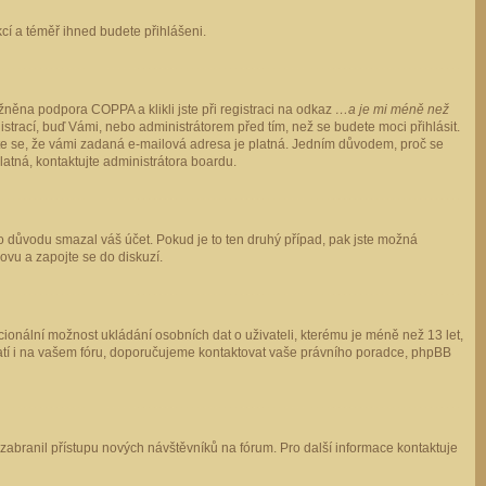
ukcí a téměř ihned budete přihlášeni.
něna podpora COPPA a klikli jste při registraci na odkaz
…a je mi méně než
istrací, buď Vámi, nebo administrátorem před tím, než se budete moci přihlásit.
stěte se, že vámi zadaná e-mailová adresa je platná. Jedním důvodem, proč se
 platná, kontaktujte administrátora boardu.
ho důvodu smazal váš účet. Pokud je to ten druhý případ, pak jste možná
novu a zapojte se do diskuzí.
cionální možnost ukládání osobních dat o uživateli, kterému je méně než 13 let,
o platí i na vašem fóru, doporučujeme kontaktovat vaše právního poradce, phpBB
y zabranil přístupu nových návštěvníků na fórum. Pro další informace kontaktuje