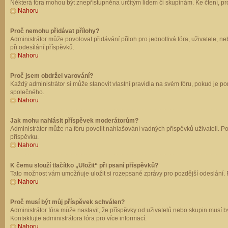
Některá fóra mohou být znepřístupněna určitým lidem či skupinám. Ke čtení, prohl
Nahoru
Proč nemohu přidávat přílohy?
Administrátor může povolovat přidávání příloh pro jednotlivá fóra, uživatele, 
při odesílání příspěvků.
Nahoru
Proč jsem obdržel varování?
Každý administrátor si může stanovit vlastní pravidla na svém fóru, pokud je 
společného.
Nahoru
Jak mohu nahlásit příspěvek moderátorům?
Administrátor může na fóru povolit nahlašování vadných příspěvků uživateli. P
příspěvku.
Nahoru
K čemu slouží tlačítko „Uložit“ při psaní příspěvků?
Tato možnost vám umožňuje uložit si rozepsané zprávy pro pozdější odeslání. Pr
Nahoru
Proč musí být můj příspěvek schválen?
Administrátor fóra může nastavit, že příspěvky od uživatelů nebo skupin musí 
Kontaktujte administrátora fóra pro více informací.
Nahoru