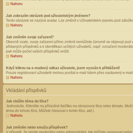
Nahoru
Jak zobrazím obrázek pod uživatelským jménem?
Tento obrázek se nazývá avatar. Lze změnit v Uživatelském panelu pod záložkou 
Nahoru
Jak změním svoje zařazení?
Obecně vzato, svoje zařazení přímo změnit nemůžete (úrovně se objevují pod v
přidaných příspěvků a k identifikaci určitých uživatelů, např. označení moderá
pak může počet vašich příspěvků snížit.
Nahoru
Když kliknu na e-mailový odkaz uživatele, jsem vyzván k přihlášení!
Pouze registrovaní uživatelé mohou posílat e-mail lidem přes nastavený e-mailo
Nahoru
Vkládání příspěvků
Jak vložím téma do fóra?
Jednoduše. Klikněte na příslušné tlačítko na obrazovce fóra nebo tématu. Možn
téma do tohoto fóra, Můžete hlasovat v tomto fóru, atd.
).
Nahoru
Jak změním nebo smažu příspěvek?
V případě, že nejste moderátor nebo administrátor, tak můžete upravovat nebo 