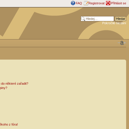
FAQ
Registrovat
Přihlásit se
Pokročilé hledání
 do některé zařadit?
piny?
ěkoho z fóra!