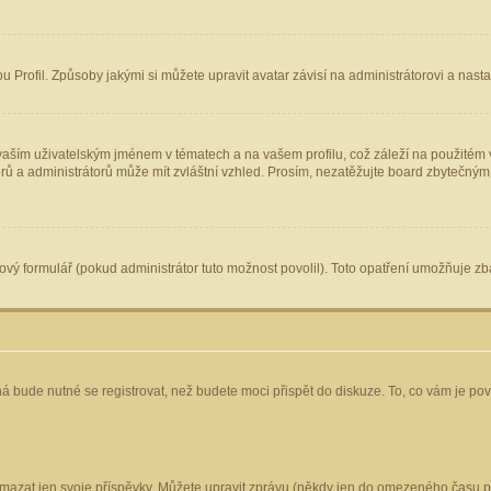
Profil. Způsoby jakými si můžete upravit avatar závisí na administrátorovi a nast
aším uživatelským jménem v tématech a na vašem profilu, což záleží na použitém v
torů a administrátorů může mít zvláštní vzhled. Prosím, nezatěžujte board zbytečným
vý formulář (pokud administrátor tuto možnost povolil). Toto opatření umožňuje zba
á bude nutné se registrovat, než budete moci přispět do diskuze. To, co vám je po
mazat jen svoje příspěvky. Můžete upravit zprávu (někdy jen do omezeného času po 