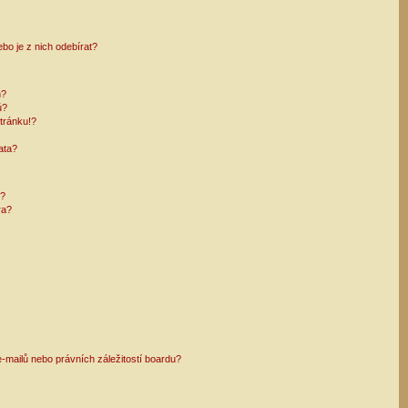
bo je z nich odebírat?
h?
ů?
tránku!?
ata?
i?
ra?
mailů nebo právních záležitostí boardu?