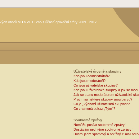
kých oborů MU a VUT Brno s účastí aplikační sféry 2009 - 2012
Uživatelské úrovně a skupiny
Kdo jsou administrátoři?
Kdo jsou moderátoři?
Co jsou uživatelské skupiny?
Kde jsou uživatelské skupiny a jak se mohu
Jak se stanu moderátorem uživatelské sku
Proč mají některé skupiny jinou barvu?
Co je „Výchozí uživatelská skupina“?
Co znamená odkaz „Tým“?
Soukromé zprávy
Nemůžu posílat soukromé zprávy!
Dostávám nechtěné soukromé zprávy!
Dostal jsem spamový a obtížný e-mail od n