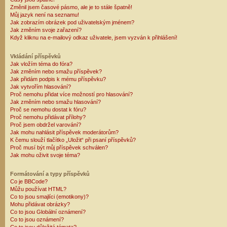
Změnil jsem časové pásmo, ale je to stále špatně!
Můj jazyk není na seznamu!
Jak zobrazím obrázek pod uživatelským jménem?
Jak změním svoje zařazení?
Když kliknu na e-mailový odkaz uživatele, jsem vyzván k přihlášení!
Vkládání příspěvků
Jak vložím téma do fóra?
Jak změním nebo smažu příspěvek?
Jak přidám podpis k mému příspěvku?
Jak vytvořím hlasování?
Proč nemohu přidat více možností pro hlasování?
Jak změním nebo smažu hlasování?
Proč se nemohu dostat k fóru?
Proč nemohu přidávat přílohy?
Proč jsem obdržel varování?
Jak mohu nahlásit příspěvek moderátorům?
K čemu slouží tlačítko „Uložit“ při psaní příspěvků?
Proč musí být můj příspěvek schválen?
Jak mohu oživit svoje téma?
Formátování a typy příspěvků
Co je BBCode?
Můžu používat HTML?
Co to jsou smajlíci (emotikony)?
Mohu přidávat obrázky?
Co to jsou Globální oznámení?
Co to jsou oznámení?