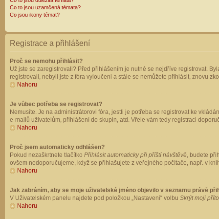
Co to jsou důležitá témata?
Co to jsou uzamčená témata?
Co jsou ikony témat?
Registrace a přihlášení
Proč se nemohu přihlásit?
Už jste se zaregistrovali? Před přihlášením je nutné se nejdříve registrovat. B
registrovali, nebyli jste z fóra vyloučeni a stále se nemůžete přihlásit, znovu
Nahoru
Je vůbec potřeba se registrovat?
Nemusíte. Je na administrátorovi fóra, jestli je potřeba se registrovat ke vk
e-mailů uživatelům, přihlášení do skupin, atd. Vřele vám tedy registraci doporu
Nahoru
Proč jsem automaticky odhlášen?
Pokud nezaškrtnete tlačítko
Přihlásit automaticky při příští návštěvě
, budete při
ovšem nedoporučujeme, když se přihlašujete z veřejného počítače, např. v knih
Nahoru
Jak zabráním, aby se moje uživatelské jméno objevilo v seznamu právě př
V Uživatelském panelu najdete pod položkou „Nastavení“ volbu
Skrýt moji přít
Nahoru