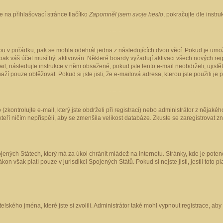
 na přihlašovací stránce tlačítko
Zapomněl jsem svoje heslo
, pokračujte dle instr
ou v pořádku, pak se mohla odehrát jedna z následujících dvou věcí. Pokud je umož
pak váš účet musí být aktivován. Některé boardy vyžadují aktivaci všech nových reg
-mail, následujte instrukce v něm obsažené, pokud jste tento e-mail neobdrželi, uji
naží pouze obtěžovat. Pokud si jste jisti, že e-mailová adresa, kterou jste použili je
kontrolujte e-mail, který jste obdrželi při registraci) nebo administrátor z nějaké
 kteří ničím nepřispěli, aby se zmenšila velikost databáze. Zkuste se zaregistrovat z
ených Státech, který má za úkol chránit mládež na internetu. Stránky, kde je poten
kon však platí pouze v jurisdikci Spojených Států. Pokud si nejste jisti, jestli tot
elského jména, které jste si zvolili. Administrátor také mohl vypnout registrace, ab