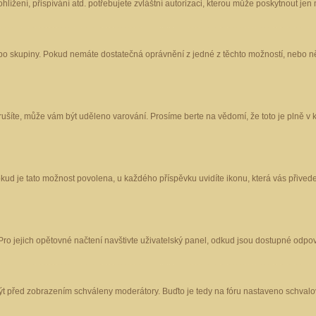
ížení, přispívání atd. potřebujete zvláštní autorizaci, kterou může poskytnout jen m
nebo skupiny. Pokud nemáte dostatečná oprávnění z jedné z těchto možností, nebo ně
porušíte, může vám být uděleno varování. Prosíme berte na vědomí, že toto je plně
okud je tato možnost povolena, u každého příspěvku uvidíte ikonu, která vás přived
o jejich opětovné načtení navštivte uživatelský panel, odkud jsou dostupné odpoví
být před zobrazením schváleny moderátory. Buďto je tedy na fóru nastaveno schvalov