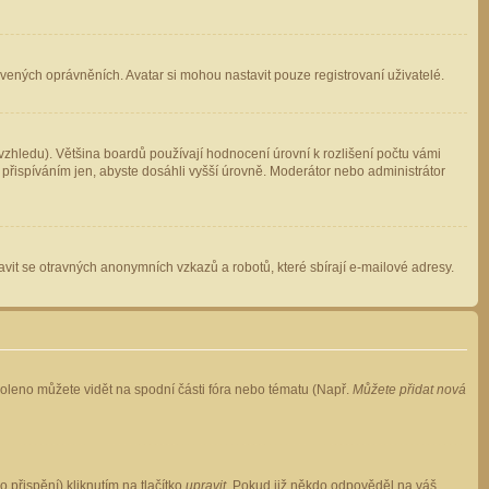
avených oprávněních. Avatar si mohou nastavit pouze registrovaní uživatelé.
zhledu). Většina boardů používají hodnocení úrovní k rozlišení počtu vámi
 přispíváním jen, abyste dosáhli vyšší úrovně. Moderátor nebo administrátor
vit se otravných anonymních vzkazů a robotů, které sbírají e-mailové adresy.
voleno můžete vidět na spodní části fóra nebo tématu (Např.
Můžete přidat nová
přispění) kliknutím na tlačítko
upravit
. Pokud již někdo odpověděl na váš