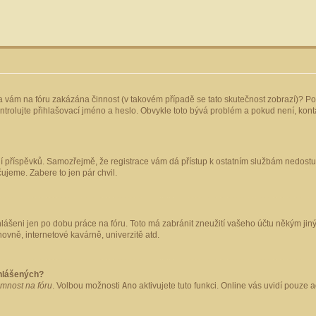
yla vám na fóru zakázána činnost (v takovém případě se tato skutečnost zobrazí)? Po
 zkontrolujte přihlašovací jméno a heslo. Obvykle toto bývá problém a pokud není, ko
ládání příspěvků. Samozřejmě, že registrace vám dá přístup k ostatním službám nedo
čujeme. Zabere to jen pár chvil.
hlášeni jen po dobu práce na fóru. Toto má zabránit zneužití vašeho účtu někým jiným.
ovně, internetové kavárně, univerzitě atd.
ihlášených?
omnost na fóru
. Volbou možnosti
Ano
aktivujete tuto funkci. Online vás uvidí pouze 