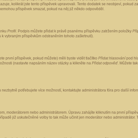
kazuje, kolikrát jste tento příspěvek upravovali. Tento dodatek se neobjeví, pokud
lé nemohou příspěvek smazat, pokud na něj již někdo odpověděl.
ránku
Profil
. Podpis můžete přidat k právě psanému příspěvku zatržením položky
Při
is k vybraným příspěvkům odstraněním tohoto zaškrtnutí).
te první příspěvek, pokud můžete) měli byste vidět tlačítko
Přidat hlasování
pod hla
možnosti (nastavte napsáním název otázky a klikněte na
Přidat odpověď
. Můžete ta
 nezbytně potřebujete více možností, kontaktujte administrátora fóra pro další info
em, moderátorem nebo administrátorem. Úpravu zahájíte kliknutím na první příspěv
ípadě již uskutečněné volby to tak může učinit jen moderátor nebo administrátor. 