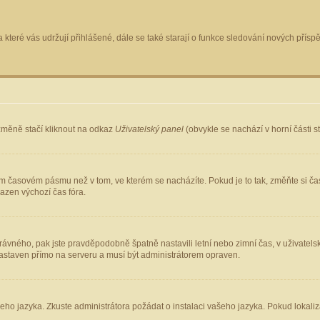
 které vás udržují přihlášené, dále se také starají o funkce sledování nových pří
změně stačí kliknout na odkaz
Uživatelský panel
(obvykle se nachází v horní části 
ém časovém pásmu než v tom, ve kterém se nacházíte. Pokud je to tak, změňte si ča
azen výchozí čas fóra.
ho správného, pak jste pravděpodobně špatně nastavili letní nebo zimní čas, v uživ
staven přímo na serveru a musí být administrátorem opraven.
šeho jazyka. Zkuste administrátora požádat o instalaci vašeho jazyka. Pokud lokaliz