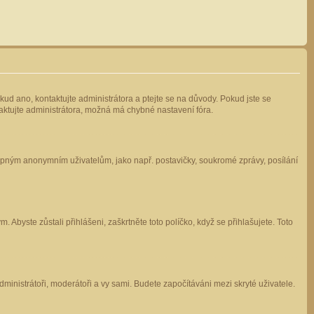
kud ano, kontaktujte administrátora a ptejte se na důvody. Pokud jste se
ntaktujte administrátora, možná má chybné nastavení fóra.
stupným anonymním uživatelům, jako např. postavičky, soukromé zprávy, posílání
 Abyste zůstali přihlášeni, zaškrtněte toto políčko, když se přihlašujete. Toto
administrátoři, moderátoři a vy sami. Budete započítáváni mezi skryté uživatele.