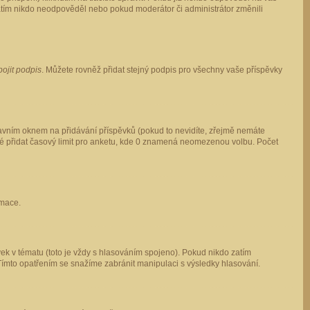
 zatím nikdo neodpověděl nebo pokud moderátor či administrátor změnili
pojit podpis
. Můžete rovněž přidat stejný podpis pro všechny vaše příspěvky
vním oknem na přidávání příspěvků (pokud to nevidíte, zřejmě nemáte
ké přidat časový limit pro anketu, kde 0 znamená neomezenou volbu. Počet
rmace.
ek v tématu (toto je vždy s hlasováním spojeno). Pokud nikdo zatím
Tímto opatřením se snažíme zabránit manipulaci s výsledky hlasování.