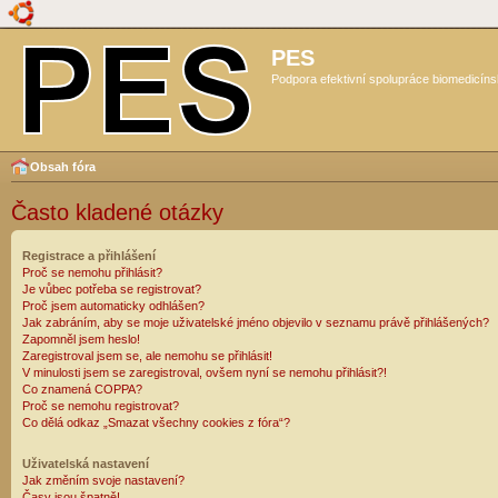
PES
Podpora efektivní spolupráce biomedicíns
Obsah fóra
Často kladené otázky
Registrace a přihlášení
Proč se nemohu přihlásit?
Je vůbec potřeba se registrovat?
Proč jsem automaticky odhlášen?
Jak zabráním, aby se moje uživatelské jméno objevilo v seznamu právě přihlášených?
Zapomněl jsem heslo!
Zaregistroval jsem se, ale nemohu se přihlásit!
V minulosti jsem se zaregistroval, ovšem nyní se nemohu přihlásit?!
Co znamená COPPA?
Proč se nemohu registrovat?
Co dělá odkaz „Smazat všechny cookies z fóra“?
Uživatelská nastavení
Jak změním svoje nastavení?
Časy jsou špatně!