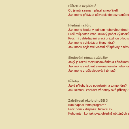
Přátelé a nepřátelé
Co je můj seznam přátel a nepřátel?
Jak mohu přidávat uživatele do seznamů ne
Hledání na fóru
Jak mohu hledat v jednom nebo více fórec
Proč můj dotaz vrací nulový počet výsledk
Proč mi vyhledávání vrací prázdnou bílou s
Jak mohu vyhledávat členy fóra?
Jak mohu najít své vlastní příspěvky a tém
Sledování témat a záložky
Jaký je rozdíl mezi sledováním a záložkam
Jak mohu sledovat zvolená témata nebo fó
Jak mohu zrušit sledování témat?
Přílohy
Jaké přílohy jsou povolené na tomto fóru?
Jak si mohu zobrazit všechny své přílohy?
Záležitosti okolo phpBB 3
Kdo napsal tento program?
Proč není k dispozici funkce X?
Koho mám kontaktovat ohledně obtížných e-