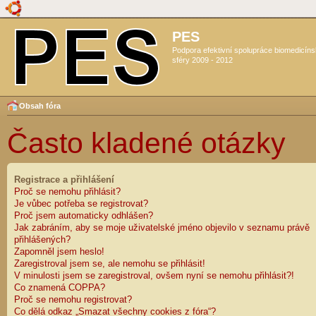
PES
Podpora efektivní spolupráce biomedicín
sféry 2009 - 2012
Obsah fóra
Často kladené otázky
Registrace a přihlášení
Proč se nemohu přihlásit?
Je vůbec potřeba se registrovat?
Proč jsem automaticky odhlášen?
Jak zabráním, aby se moje uživatelské jméno objevilo v seznamu právě
přihlášených?
Zapomněl jsem heslo!
Zaregistroval jsem se, ale nemohu se přihlásit!
V minulosti jsem se zaregistroval, ovšem nyní se nemohu přihlásit?!
Co znamená COPPA?
Proč se nemohu registrovat?
Co dělá odkaz „Smazat všechny cookies z fóra“?