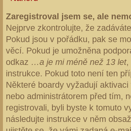
Zaregistroval jsem se, ale nemo
Nejprve zkontrolujte, že zadávát
Pokud jsou v pořádku, pak se moh
věcí. Pokud je umožněna podpora C
odkaz
…a je mi méně než 13 let
,
instrukce. Pokud toto není ten př
Některé boardy vyžadují aktivaci
nebo administrátorem před tím, ne
registrovali, byli byste k tomuto
následujte instrukce v něm obsaže
ujistěte se, že vámi zadaná e-ma