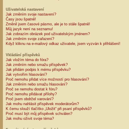
Uživatelská nastavení
Jak změním svoje nastavení?
Časy jsou špatně!
Změnil jsem časové pásmo, ale je to stále špatně!
Můj jazyk není na seznamu!
Jak zobrazím obrázek pod uživatelským jménem?
Jak změním svoje zařazení?
Když kliknu na e-mailový odkaz uživatele, jsem vyzván k přihlášení!
Vkládání příspěvků
Jak vložím téma do fóra?
Jak změním nebo smažu příspěvek?
Jak přidám podpis k mému příspěvku?
Jak vytvořím hlasování?
Proč nemohu přidat více možností pro hlasování?
Jak změním nebo smažu hlasování?
Proč se nemohu dostat k fóru?
Proč nemohu přidávat přílohy?
Proč jsem obdržel varování?
Jak mohu nahlásit příspěvek moderátorům?
K čemu slouží tlačítko „Uložit“ při psaní příspěvků?
Proč musí být můj příspěvek schválen?
Jak mohu oživit svoje téma?