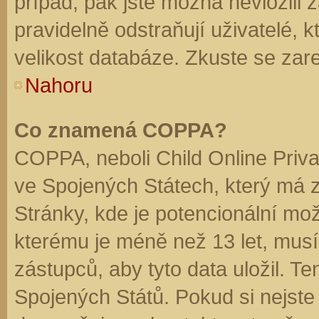
případ, pak jste možná nevložili 
pravidelně odstraňují uživatelé, k
velikost databáze. Zkuste se zare
Nahoru
Co znamená COPPA?
COPPA, neboli Child Online Priva
ve Spojených Státech, který má z
Stránky, kde je potencionální mož
kterému je méně než 13 let, mus
zástupců, aby tyto data uložil. Te
Spojených Států. Pokud si nejste jis