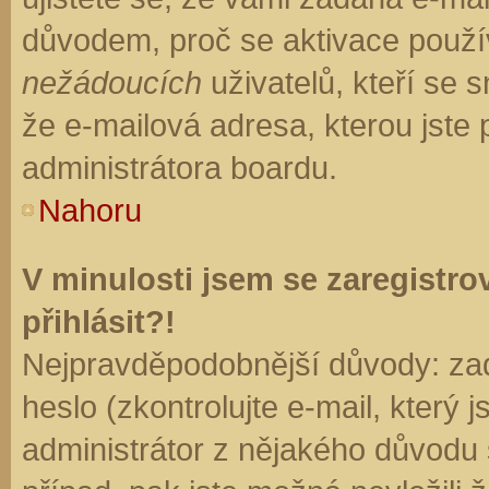
důvodem, proč se aktivace použí
nežádoucích
uživatelů, kteří se s
že e-mailová adresa, kterou jste p
administrátora boardu.
Nahoru
V minulosti jsem se zaregistr
přihlásit?!
Nejpravděpodobnější důvody: zad
heslo (zkontrolujte e-mail, který j
administrátor z nějakého důvodu 