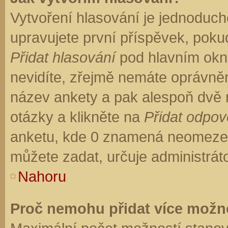
Vytvoření hlasování je jednoduch
upravujete první příspěvek, pokud
Přidat hlasování
pod hlavním okn
nevidíte, zřejmě nemáte oprávněn
název ankety a pak alespoň dvě
otázky a klikněte na
Přidat odpo
anketu, kde 0 znamená neomezen
můžete zadat, určuje administrát
Nahoru
Proč nemohu přidat více možno