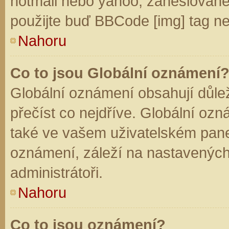
hotmail nebo yahoo, zaheslované
použijte buď BBCode [img] tag ne
Nahoru
Co to jsou Globální oznámení
Globální oznámení obsahují důleži
přečíst co nejdříve. Globální oz
také ve vašem uživatelském panelu
oznámení, záleží na nastavených
administrátoři.
Nahoru
Co to jsou oznámení?