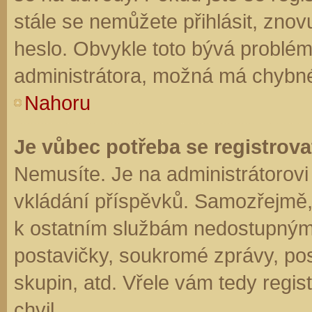
stále se nemůžete přihlásit, znov
heslo. Obvykle toto bývá problém
administrátora, možná má chybné
Nahoru
Je vůbec potřeba se registrova
Nemusíte. Je na administrátorovi f
vkládání příspěvků. Samozřejmě,
k ostatním službám nedostupným
postavičky, soukromé zprávy, posí
skupin, atd. Vřele vám tedy regis
chvil.