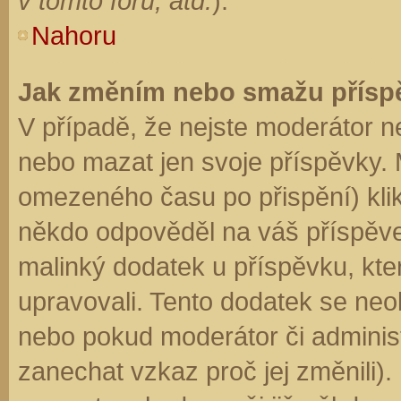
v tomto fóru, atd.
).
Nahoru
Jak změním nebo smažu přísp
V případě, že nejste moderátor n
nebo mazat jen svoje příspěvky. 
omezeného času po přispění) klik
někdo odpověděl na váš příspěve
malinký dodatek u příspěvku, kter
upravovali. Tento dodatek se neo
nebo pokud moderátor či administr
zanechat vzkaz proč jej změnili)