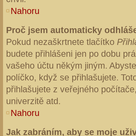
Nahoru
Proč jsem automaticky odhláš
Pokud nezaškrtnete tlačítko
Přihl
budete přihlášeni jen po dobu prá
vašeho účtu někým jiným. Abyste z
políčko, když se přihlašujete. T
přihlašujete z veřejného počítače
univerzitě atd.
Nahoru
Jak zabráním, aby se moje uži