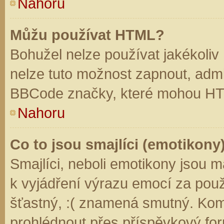
Nahoru
Můžu používat HTML?
Bohužel nelze používat jakékoliv
nelze tuto možnost zapnout, admi
BBCode značky, které mohou HT
Nahoru
Co to jsou smajlíci (emotikony
Smajlíci, neboli emotikony jsou m
k vyjádření výrazu emocí za použ
šťastný, :( znamená smutný. Kom
prohlédnout přes příspěvkový for