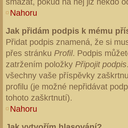
smazat, pokud na něj již někdo o
Nahoru
Jak přidám podpis k mému př
Přidat podpis znamená, že si musí
přes stránku
Profil
. Podpis můžet
zatržením položky
Připojit podpis
všechny vaše příspěvky zaškrtnu
profilu (je možné nepřidávat po
tohoto zaškrtnutí).
Nahoru
Jak vytvořím hlasování?