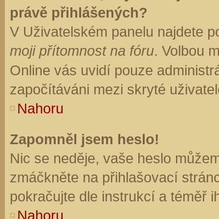
právě přihlášených?
V Uživatelském panelu najdete p
moji přítomnost na fóru
. Volbou 
Online vás uvidí pouze administrá
započítáváni mezi skryté uživatel
Nahoru
Zapomněl jsem heslo!
Nic se neděje, vaše heslo můžem
zmáčkněte na přihlašovací stránc
pokračujte dle instrukcí a téměř i
Nahoru