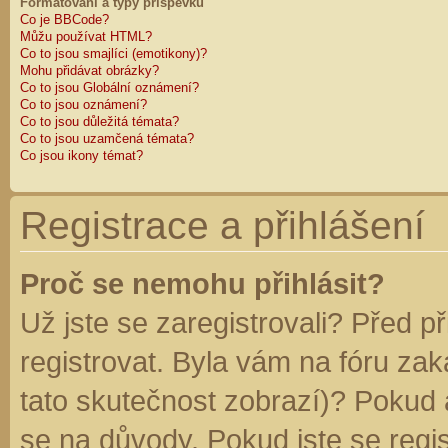
Formátování a typy příspěvků
Co je BBCode?
Můžu používat HTML?
Co to jsou smajlíci (emotikony)?
Mohu přidávat obrázky?
Co to jsou Globální oznámení?
Co to jsou oznámení?
Co to jsou důležitá témata?
Co to jsou uzamčená témata?
Co jsou ikony témat?
Registrace a přihlášení
Proč se nemohu přihlásit?
Už jste se zaregistrovali? Před p
registrovat. Byla vám na fóru za
tato skutečnost zobrazí)? Pokud a
se na důvody. Pokud jste se regist