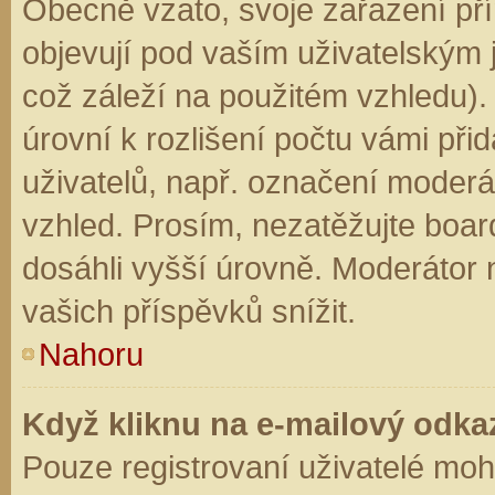
Obecně vzato, svoje zařazení př
objevují pod vaším uživatelským
což záleží na použitém vzhledu).
úrovní k rozlišení počtu vámi přid
uživatelů, např. označení moderá
vzhled. Prosím, nezatěžujte boar
dosáhli vyšší úrovně. Moderátor
vašich příspěvků snížit.
Nahoru
Když kliknu na e-mailový odkaz
Pouze registrovaní uživatelé moh