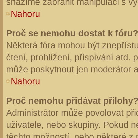
snažíme zabránit manipulaci s vý
Nahoru
Proč se nemohu dostat k fóru
Některá fóra mohou být znepříst
čtení, prohlížení, přispívání atd. 
může poskytnout jen moderátor a a
Nahoru
Proč nemohu přidávat přílohy
Administrátor může povolovat přid
uživatele, nebo skupiny. Pokud 
těchto možností, nebo některé z n