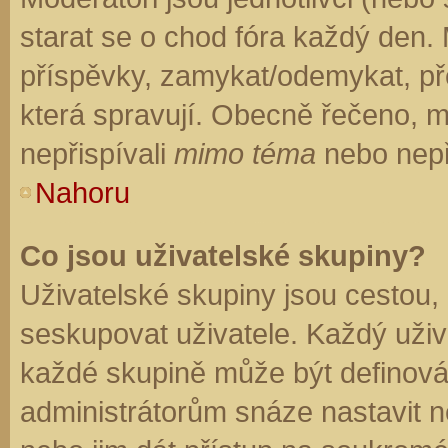
starat se o chod fóra každý den.
příspěvky, zamykat/odemykat, př
která spravují. Obecně řečeno, mo
nepřispívali
mimo téma
nebo nepři
Nahoru
Co jsou uživatelské skupiny?
Uživatelské skupiny jsou cestou,
seskupovat uživatele. Každý uživa
každé skupině může být definován
administrátorům snáze nastavit n