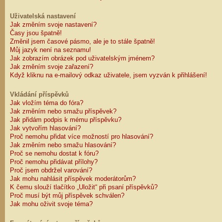
Uživatelská nastavení
Jak změním svoje nastavení?
Časy jsou špatně!
Změnil jsem časové pásmo, ale je to stále špatně!
Můj jazyk není na seznamu!
Jak zobrazím obrázek pod uživatelským jménem?
Jak změním svoje zařazení?
Když kliknu na e-mailový odkaz uživatele, jsem vyzván k přihlášení!
Vkládání příspěvků
Jak vložím téma do fóra?
Jak změním nebo smažu příspěvek?
Jak přidám podpis k mému příspěvku?
Jak vytvořím hlasování?
Proč nemohu přidat více možností pro hlasování?
Jak změním nebo smažu hlasování?
Proč se nemohu dostat k fóru?
Proč nemohu přidávat přílohy?
Proč jsem obdržel varování?
Jak mohu nahlásit příspěvek moderátorům?
K čemu slouží tlačítko „Uložit“ při psaní příspěvků?
Proč musí být můj příspěvek schválen?
Jak mohu oživit svoje téma?