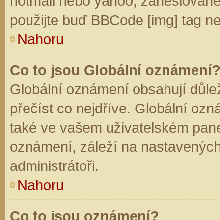
hotmail nebo yahoo, zaheslované
použijte buď BBCode [img] tag ne
Nahoru
Co to jsou Globální oznámení
Globální oznámení obsahují důleži
přečíst co nejdříve. Globální oz
také ve vašem uživatelském panelu
oznámení, záleží na nastavených
administrátoři.
Nahoru
Co to jsou oznámení?