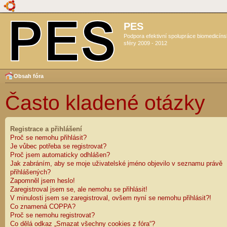
PES
Podpora efektivní spolupráce biomedicín
sféry 2009 - 2012
Obsah fóra
Často kladené otázky
Registrace a přihlášení
Proč se nemohu přihlásit?
Je vůbec potřeba se registrovat?
Proč jsem automaticky odhlášen?
Jak zabráním, aby se moje uživatelské jméno objevilo v seznamu právě
přihlášených?
Zapomněl jsem heslo!
Zaregistroval jsem se, ale nemohu se přihlásit!
V minulosti jsem se zaregistroval, ovšem nyní se nemohu přihlásit?!
Co znamená COPPA?
Proč se nemohu registrovat?
Co dělá odkaz „Smazat všechny cookies z fóra“?