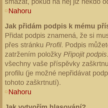
smazat, pokud na něj již někdo o
Nahoru
Jak přidám podpis k mému př
Přidat podpis znamená, že si musí
přes stránku
Profil
. Podpis můžet
zatržením položky
Připojit podpis
všechny vaše příspěvky zaškrtnu
profilu (je možné nepřidávat po
tohoto zaškrtnutí).
Nahoru
Jak vytvořím hlasování?