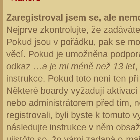
Zaregistroval jsem se, ale nemo
Nejprve zkontrolujte, že zadávát
Pokud jsou v pořádku, pak se moh
věcí. Pokud je umožněna podpora C
odkaz
…a je mi méně než 13 let
,
instrukce. Pokud toto není ten př
Některé boardy vyžadují aktivaci
nebo administrátorem před tím, ne
registrovali, byli byste k tomuto
následujte instrukce v něm obsaže
ujistěte se, že vámi zadaná e-ma