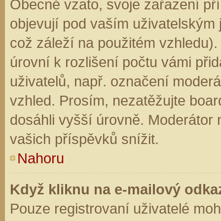
Obecně vzato, svoje zařazení př
objevují pod vaším uživatelským
což záleží na použitém vzhledu).
úrovní k rozlišení počtu vámi přid
uživatelů, např. označení moderá
vzhled. Prosím, nezatěžujte boar
dosáhli vyšší úrovně. Moderátor
vašich příspěvků snížit.
Nahoru
Když kliknu na e-mailový odkaz
Pouze registrovaní uživatelé moh