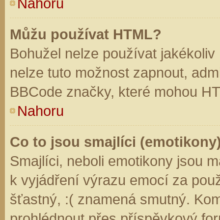
Nahoru
Můžu používat HTML?
Bohužel nelze používat jakékoliv
nelze tuto možnost zapnout, admi
BBCode značky, které mohou HT
Nahoru
Co to jsou smajlíci (emotikony
Smajlíci, neboli emotikony jsou m
k vyjádření výrazu emocí za použ
šťastný, :( znamená smutný. Kom
prohlédnout přes příspěvkový for