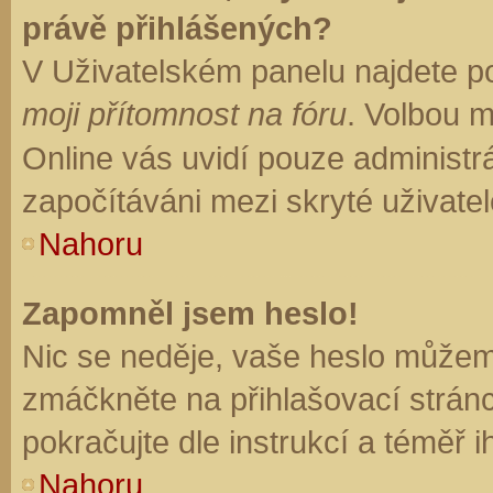
právě přihlášených?
V Uživatelském panelu najdete p
moji přítomnost na fóru
. Volbou 
Online vás uvidí pouze administrá
započítáváni mezi skryté uživatel
Nahoru
Zapomněl jsem heslo!
Nic se neděje, vaše heslo můžem
zmáčkněte na přihlašovací stránc
pokračujte dle instrukcí a téměř i
Nahoru