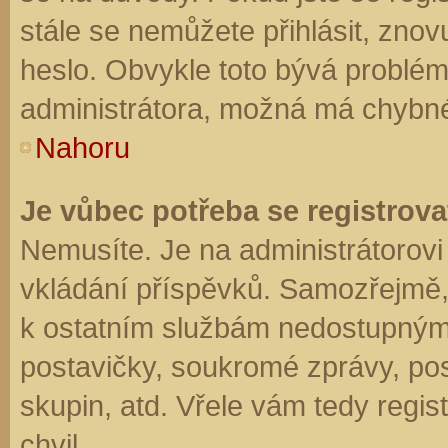
stále se nemůžete přihlásit, znov
heslo. Obvykle toto bývá problém
administrátora, možná má chybné
Nahoru
Je vůbec potřeba se registrova
Nemusíte. Je na administrátorovi f
vkládání příspěvků. Samozřejmě,
k ostatním službám nedostupným
postavičky, soukromé zprávy, posí
skupin, atd. Vřele vám tedy regis
chvil.