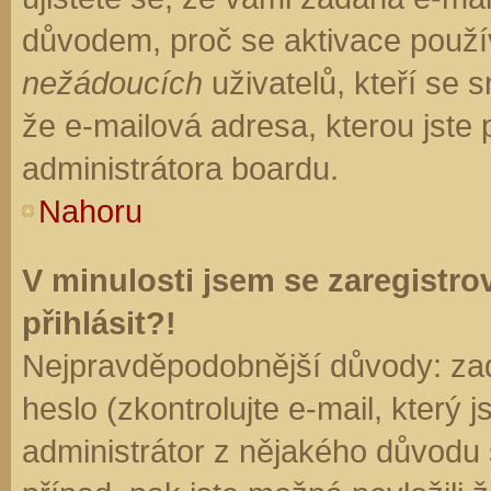
důvodem, proč se aktivace použí
nežádoucích
uživatelů, kteří se s
že e-mailová adresa, kterou jste p
administrátora boardu.
Nahoru
V minulosti jsem se zaregistr
přihlásit?!
Nejpravděpodobnější důvody: zad
heslo (zkontrolujte e-mail, který j
administrátor z nějakého důvodu 