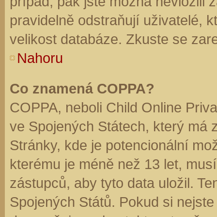
případ, pak jste možná nevložili 
pravidelně odstraňují uživatelé, k
velikost databáze. Zkuste se zare
Nahoru
Co znamená COPPA?
COPPA, neboli Child Online Priva
ve Spojených Státech, který má z
Stránky, kde je potencionální mož
kterému je méně než 13 let, mus
zástupců, aby tyto data uložil. Te
Spojených Států. Pokud si nejste jis