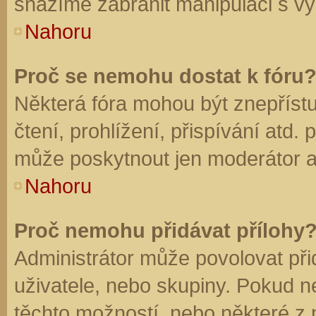
snažíme zabránit manipulaci s vý
Nahoru
Proč se nemohu dostat k fóru
Některá fóra mohou být znepříst
čtení, prohlížení, přispívání atd. 
může poskytnout jen moderátor a a
Nahoru
Proč nemohu přidávat přílohy
Administrátor může povolovat přid
uživatele, nebo skupiny. Pokud 
těchto možností, nebo některé z n