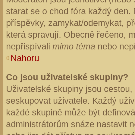
starat se o chod fóra každý den.
příspěvky, zamykat/odemykat, př
která spravují. Obecně řečeno, mo
nepřispívali
mimo téma
nebo nepři
Nahoru
Co jsou uživatelské skupiny?
Uživatelské skupiny jsou cestou,
seskupovat uživatele. Každý uživa
každé skupině může být definován
administrátorům snáze nastavit n