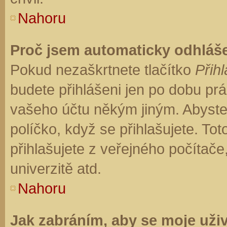
Nahoru
Proč jsem automaticky odhláš
Pokud nezaškrtnete tlačítko
Přihl
budete přihlášeni jen po dobu prá
vašeho účtu někým jiným. Abyste z
políčko, když se přihlašujete. T
přihlašujete z veřejného počítače
univerzitě atd.
Nahoru
Jak zabráním, aby se moje uži