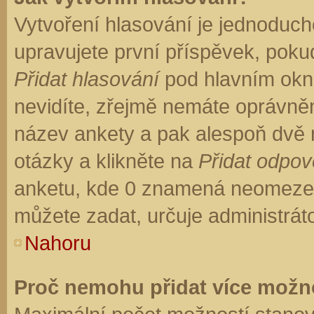
Vytvoření hlasování je jednoduch
upravujete první příspěvek, pokud
Přidat hlasování
pod hlavním okn
nevidíte, zřejmě nemáte oprávněn
název ankety a pak alespoň dvě
otázky a klikněte na
Přidat odpo
anketu, kde 0 znamená neomezen
můžete zadat, určuje administrát
Nahoru
Proč nemohu přidat více možno