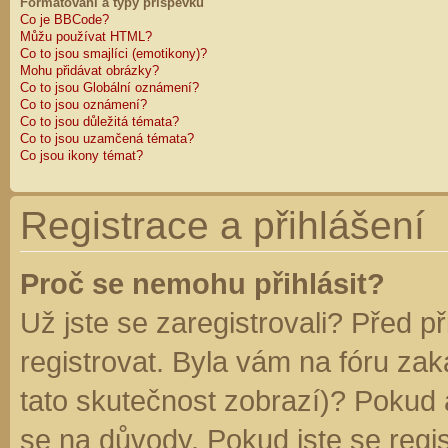
Formátování a typy příspěvků
Co je BBCode?
Můžu používat HTML?
Co to jsou smajlíci (emotikony)?
Mohu přidávat obrázky?
Co to jsou Globální oznámení?
Co to jsou oznámení?
Co to jsou důležitá témata?
Co to jsou uzamčená témata?
Co jsou ikony témat?
Registrace a přihlášení
Proč se nemohu přihlásit?
Už jste se zaregistrovali? Před p
registrovat. Byla vám na fóru za
tato skutečnost zobrazí)? Pokud a
se na důvody. Pokud jste se regist