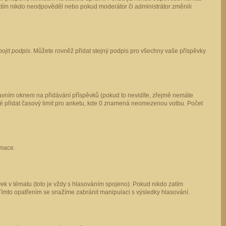
 zatím nikdo neodpověděl nebo pokud moderátor či administrátor změnili
pojit podpis
. Můžete rovněž přidat stejný podpis pro všechny vaše příspěvky
vním oknem na přidávání příspěvků (pokud to nevidíte, zřejmě nemáte
ké přidat časový limit pro anketu, kde 0 znamená neomezenou volbu. Počet
rmace.
ek v tématu (toto je vždy s hlasováním spojeno). Pokud nikdo zatím
Tímto opatřením se snažíme zabránit manipulaci s výsledky hlasování.