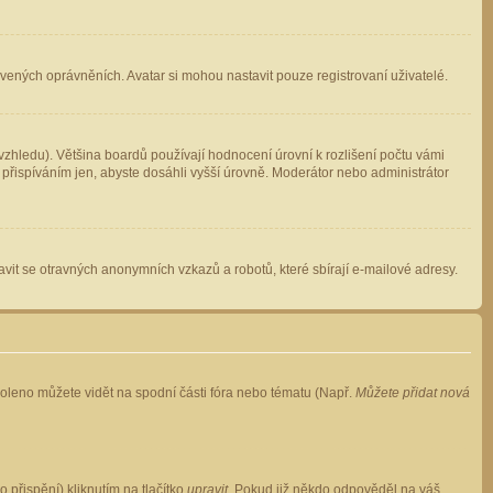
avených oprávněních. Avatar si mohou nastavit pouze registrovaní uživatelé.
zhledu). Většina boardů používají hodnocení úrovní k rozlišení počtu vámi
 přispíváním jen, abyste dosáhli vyšší úrovně. Moderátor nebo administrátor
vit se otravných anonymních vzkazů a robotů, které sbírají e-mailové adresy.
voleno můžete vidět na spodní části fóra nebo tématu (Např.
Můžete přidat nová
přispění) kliknutím na tlačítko
upravit
. Pokud již někdo odpověděl na váš