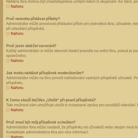
Některá fóra mohou být znepřístupněna určitým lidem či skupinám. Ke čtení, prohl
Nahoru
Proč nemohu přidávat přílohy?
Administrátor může povolovat přidávání příloh pro jednotlivá fóra, uživatele, 
při odesílání příspěvků.
Nahoru
Proč jsem obdržel varování?
Každý administrátor si může stanovit vlastní pravidla na svém fóru, pokud je 
společného.
Nahoru
Jak mohu nahlásit příspěvek moderátorům?
Administrátor může na fóru povolit nahlašování vadných příspěvků uživateli. P
příspěvku.
Nahoru
K čemu slouží tlačítko „Uložit“ při psaní příspěvků?
Tato možnost vám umožňuje uložit si rozepsané zprávy pro pozdější odeslání. Pr
Nahoru
Proč musí být můj příspěvek schválen?
Administrátor fóra může nastavit, že příspěvky od uživatelů nebo skupin musí 
Kontaktujte administrátora fóra pro více informací.
Nahoru