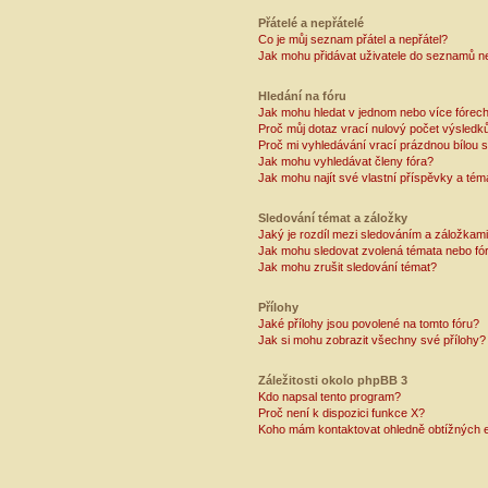
Přátelé a nepřátelé
Co je můj seznam přátel a nepřátel?
Jak mohu přidávat uživatele do seznamů ne
Hledání na fóru
Jak mohu hledat v jednom nebo více fórec
Proč můj dotaz vrací nulový počet výsledk
Proč mi vyhledávání vrací prázdnou bílou s
Jak mohu vyhledávat členy fóra?
Jak mohu najít své vlastní příspěvky a tém
Sledování témat a záložky
Jaký je rozdíl mezi sledováním a záložkam
Jak mohu sledovat zvolená témata nebo fó
Jak mohu zrušit sledování témat?
Přílohy
Jaké přílohy jsou povolené na tomto fóru?
Jak si mohu zobrazit všechny své přílohy?
Záležitosti okolo phpBB 3
Kdo napsal tento program?
Proč není k dispozici funkce X?
Koho mám kontaktovat ohledně obtížných e-