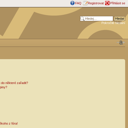
FAQ
Registrovat
Přihlásit se
Pokročilé hledání
 do některé zařadit?
piny?
ěkoho z fóra!