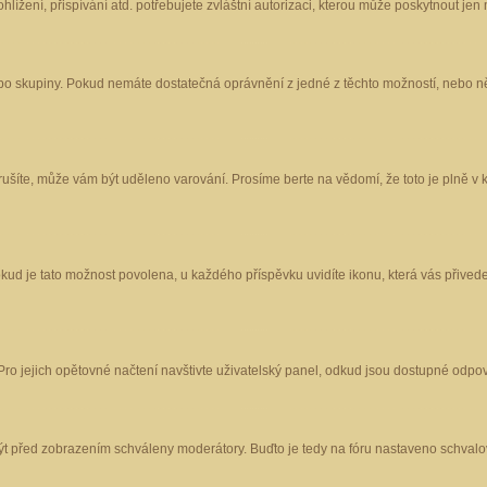
ížení, přispívání atd. potřebujete zvláštní autorizaci, kterou může poskytnout jen m
nebo skupiny. Pokud nemáte dostatečná oprávnění z jedné z těchto možností, nebo ně
porušíte, může vám být uděleno varování. Prosíme berte na vědomí, že toto je plně
okud je tato možnost povolena, u každého příspěvku uvidíte ikonu, která vás přived
o jejich opětovné načtení navštivte uživatelský panel, odkud jsou dostupné odpoví
být před zobrazením schváleny moderátory. Buďto je tedy na fóru nastaveno schvalov