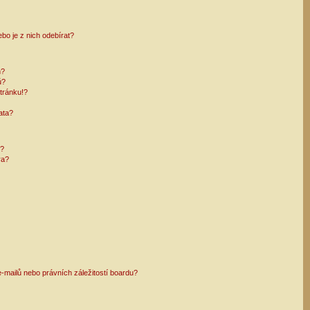
bo je z nich odebírat?
h?
ů?
tránku!?
ata?
i?
ra?
mailů nebo právních záležitostí boardu?