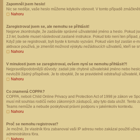
Zapomněl jsem heslo!
Nic se neděje, vaše heslo můžeme kdykoliv obnovit. V tomto případě zmáčkněte
Nahoru
Zaregistroval jsem se, ale nemohu se přihlásit!
Nejprve zkontrolujte, že zadáváte správné uživatelské jméno a heslo. Pokud js
13 let
, budete muset následovat zaslané instrukce. Pokud toto není ten případ, 
Když jste se registrovali, byli byste k tomuto vyzváni. Pokud vám byl zaslán e
aktivace používá, je zmenšit možnost výskytu
nežádoucích
uživatelů, kteří se s
Nahoru
V minulosti jsem se zaregistroval, ovšem nyní se nemohu přihlásit?!
Nejpravděpodobnější důvody: zadali jste chybné uživatelské jméno nebo heslo (z
nevložili žádný příspěvek. Je to obvyklé, že se pravidelně odstraňují uživatelé,
Nahoru
Co znamená COPPA?
COPPA, neboli Child Online Privacy and Protection Act of 1998 je zákon ve Spoj
musí mít souhlas rodičů nebo zákonných zástupců, aby tyto data uložil. Tento zá
Teams nemůže a nebude poskytovat právni podporu v jakémkoliv kontextu.
Nahoru
Proč se nemohu registrovat?
Je možné, že vlastník fóra zabanoval vaši IP adresu nebo zakázal použití uživat
administrátora fóra.
Nahoru