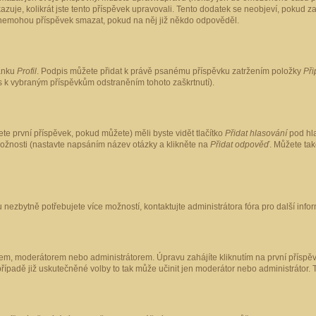
kazuje, kolikrát jste tento příspěvek upravovali. Tento dodatek se neobjeví, pokud
lé nemohou příspěvek smazat, pokud na něj již někdo odpověděl.
ránku
Profil
. Podpis můžete přidat k právě psanému příspěvku zatržením položky
Při
is k vybraným příspěvkům odstraněním tohoto zaškrtnutí).
te první příspěvek, pokud můžete) měli byste vidět tlačítko
Přidat hlasování
pod hla
možnosti (nastavte napsáním název otázky a klikněte na
Přidat odpověď
. Můžete ta
 nezbytně potřebujete více možností, kontaktujte administrátora fóra pro další info
em, moderátorem nebo administrátorem. Úpravu zahájíte kliknutím na první příspěv
ípadě již uskutečněné volby to tak může učinit jen moderátor nebo administrátor. 