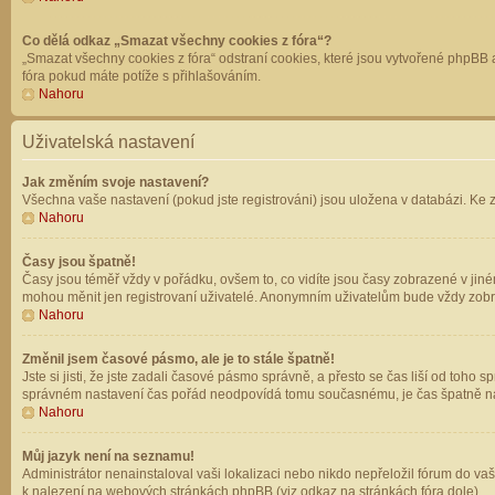
Co dělá odkaz „Smazat všechny cookies z fóra“?
„Smazat všechny cookies z fóra“ odstraní cookies, které jsou vytvořené phpBB a
fóra pokud máte potíže s přihlašováním.
Nahoru
Uživatelská nastavení
Jak změním svoje nastavení?
Všechna vaše nastavení (pokud jste registrováni) jsou uložena v databázi. Ke 
Nahoru
Časy jsou špatně!
Časy jsou téměř vždy v pořádku, ovšem to, co vidíte jsou časy zobrazené v jin
mohou měnit jen registrovaní uživatelé. Anonymním uživatelům bude vždy zobr
Nahoru
Změnil jsem časové pásmo, ale je to stále špatně!
Jste si jisti, že jste zadali časové pásmo správně, a přesto se čas liší od to
správném nastavení čas pořád neodpovídá tomu současnému, je čas špatně na
Nahoru
Můj jazyk není na seznamu!
Administrátor nenainstaloval vaši lokalizaci nebo nikdo nepřeložil fórum do va
k nalezení na webových stránkách phpBB (viz odkaz na stránkách fóra dole).