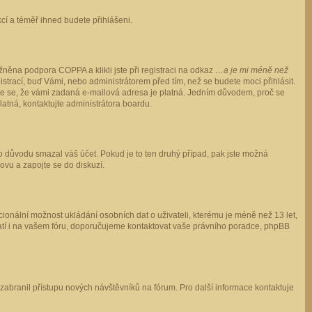
ukcí a téměř ihned budete přihlášeni.
něna podpora COPPA a klikli jste při registraci na odkaz
…a je mi méně než
istrací, buď Vámi, nebo administrátorem před tím, než se budete moci přihlásit.
stěte se, že vámi zadaná e-mailová adresa je platná. Jedním důvodem, proč se
 platná, kontaktujte administrátora boardu.
ho důvodu smazal váš účet. Pokud je to ten druhý případ, pak jste možná
novu a zapojte se do diskuzí.
cionální možnost ukládání osobních dat o uživateli, kterému je méně než 13 let,
o platí i na vašem fóru, doporučujeme kontaktovat vaše právního poradce, phpBB
y zabranil přístupu nových návštěvníků na fórum. Pro další informace kontaktuje