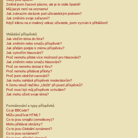
Změnil jsem časové pásmo, ale je to stále špatně!
Můj jazyk není na seznamu!
Jak zobrazím obrázek pod uživatelským jménem?
Jak změním svoje zařazení?
Když kliknu na e-mailový odkaz uživatele, jsem vyzván k přihlášení!
Vkládání příspěvků
Jak vložím téma do fóra?
Jak změním nebo smažu příspěvek?
Jak přidám podpis k mému příspěvku?
Jak vytvořím hlasování?
Proč nemohu přidat více možností pro hlasování?
Jak změním nebo smažu hlasování?
Proč se nemohu dostat k fóru?
Proč nemohu přidávat přílohy?
Proč jsem obdržel varování?
Jak mohu nahlásit příspěvek moderátorům?
K čemu slouží tlačítko „Uložit“ při psaní příspěvků?
Proč musí být můj příspěvek schválen?
Jak mohu oživit svoje téma?
Formátování a typy příspěvků
Co je BBCode?
Můžu používat HTML?
Co to jsou smajlíci (emotikony)?
Mohu přidávat obrázky?
Co to jsou Globální oznámení?
Co to jsou oznámení?