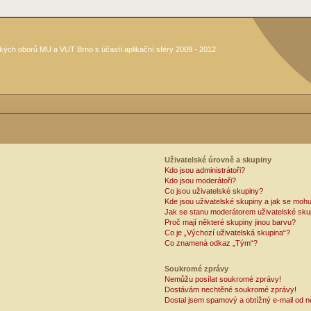
kých oborů MU a VUT Brno s účastí aplikační sféry 2009 - 2012
Uživatelské úrovně a skupiny
Kdo jsou administrátoři?
Kdo jsou moderátoři?
Co jsou uživatelské skupiny?
Kde jsou uživatelské skupiny a jak se mohu
Jak se stanu moderátorem uživatelské sku
Proč mají některé skupiny jinou barvu?
Co je „Výchozí uživatelská skupina“?
Co znamená odkaz „Tým“?
Soukromé zprávy
Nemůžu posílat soukromé zprávy!
Dostávám nechtěné soukromé zprávy!
Dostal jsem spamový a obtížný e-mail od n