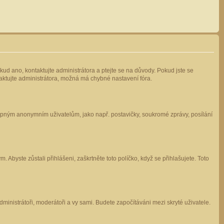
kud ano, kontaktujte administrátora a ptejte se na důvody. Pokud jste se
ntaktujte administrátora, možná má chybné nastavení fóra.
stupným anonymním uživatelům, jako např. postavičky, soukromé zprávy, posílání
 Abyste zůstali přihlášeni, zaškrtněte toto políčko, když se přihlašujete. Toto
administrátoři, moderátoři a vy sami. Budete započítáváni mezi skryté uživatele.