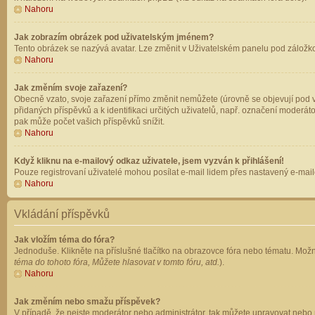
Nahoru
Jak zobrazím obrázek pod uživatelským jménem?
Tento obrázek se nazývá avatar. Lze změnit v Uživatelském panelu pod záložkou 
Nahoru
Jak změním svoje zařazení?
Obecně vzato, svoje zařazení přímo změnit nemůžete (úrovně se objevují pod v
přidaných příspěvků a k identifikaci určitých uživatelů, např. označení moderá
pak může počet vašich příspěvků snížit.
Nahoru
Když kliknu na e-mailový odkaz uživatele, jsem vyzván k přihlášení!
Pouze registrovaní uživatelé mohou posílat e-mail lidem přes nastavený e-mailo
Nahoru
Vkládání příspěvků
Jak vložím téma do fóra?
Jednoduše. Klikněte na příslušné tlačítko na obrazovce fóra nebo tématu. Možn
téma do tohoto fóra, Můžete hlasovat v tomto fóru, atd.
).
Nahoru
Jak změním nebo smažu příspěvek?
V případě, že nejste moderátor nebo administrátor, tak můžete upravovat nebo 