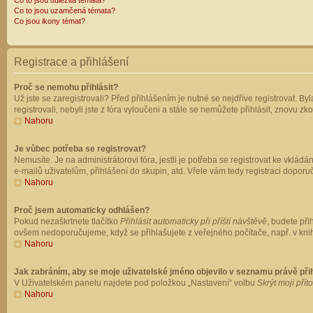
Co to jsou důležitá témata?
Co to jsou uzamčená témata?
Co jsou ikony témat?
Registrace a přihlášení
Proč se nemohu přihlásit?
Už jste se zaregistrovali? Před přihlášením je nutné se nejdříve registrovat. B
registrovali, nebyli jste z fóra vyloučeni a stále se nemůžete přihlásit, znovu
Nahoru
Je vůbec potřeba se registrovat?
Nemusíte. Je na administrátorovi fóra, jestli je potřeba se registrovat ke vk
e-mailů uživatelům, přihlášení do skupin, atd. Vřele vám tedy registraci doporu
Nahoru
Proč jsem automaticky odhlášen?
Pokud nezaškrtnete tlačítko
Přihlásit automaticky při příští návštěvě
, budete při
ovšem nedoporučujeme, když se přihlašujete z veřejného počítače, např. v knih
Nahoru
Jak zabráním, aby se moje uživatelské jméno objevilo v seznamu právě př
V Uživatelském panelu najdete pod položkou „Nastavení“ volbu
Skrýt moji přít
Nahoru