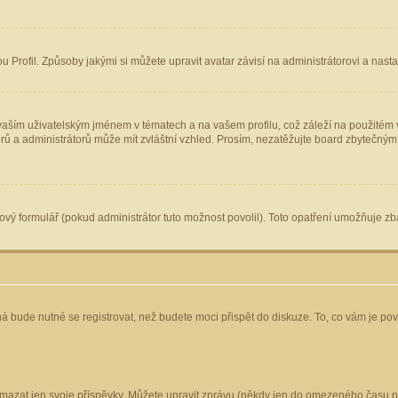
Profil. Způsoby jakými si můžete upravit avatar závisí na administrátorovi a nast
aším uživatelským jménem v tématech a na vašem profilu, což záleží na použitém v
torů a administrátorů může mít zvláštní vzhled. Prosím, nezatěžujte board zbytečným
vý formulář (pokud administrátor tuto možnost povolil). Toto opatření umožňuje zba
á bude nutné se registrovat, než budete moci přispět do diskuze. To, co vám je po
mazat jen svoje příspěvky. Můžete upravit zprávu (někdy jen do omezeného času po 