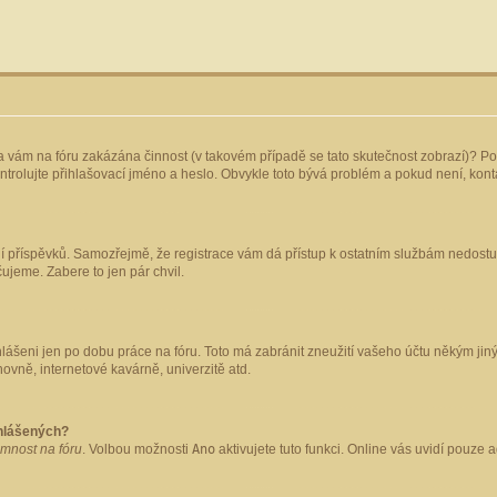
yla vám na fóru zakázána činnost (v takovém případě se tato skutečnost zobrazí)? Po
 zkontrolujte přihlašovací jméno a heslo. Obvykle toto bývá problém a pokud není, ko
ládání příspěvků. Samozřejmě, že registrace vám dá přístup k ostatním službám nedo
čujeme. Zabere to jen pár chvil.
hlášeni jen po dobu práce na fóru. Toto má zabránit zneužití vašeho účtu někým jiným.
ovně, internetové kavárně, univerzitě atd.
ihlášených?
omnost na fóru
. Volbou možnosti
Ano
aktivujete tuto funkci. Online vás uvidí pouze 