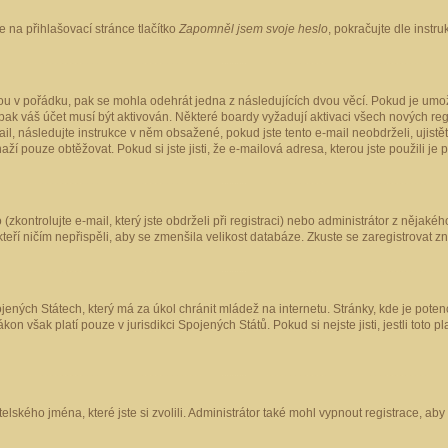
 na přihlašovací stránce tlačítko
Zapomněl jsem svoje heslo
, pokračujte dle instr
ou v pořádku, pak se mohla odehrát jedna z následujících dvou věcí. Pokud je umož
pak váš účet musí být aktivován. Některé boardy vyžadují aktivaci všech nových reg
-mail, následujte instrukce v něm obsažené, pokud jste tento e-mail neobdrželi, uji
naží pouze obtěžovat. Pokud si jste jisti, že e-mailová adresa, kterou jste použili je
kontrolujte e-mail, který jste obdrželi při registraci) nebo administrátor z nějaké
 kteří ničím nepřispěli, aby se zmenšila velikost databáze. Zkuste se zaregistrovat z
ených Státech, který má za úkol chránit mládež na internetu. Stránky, kde je poten
kon však platí pouze v jurisdikci Spojených Států. Pokud si nejste jisti, jestli tot
elského jména, které jste si zvolili. Administrátor také mohl vypnout registrace, ab