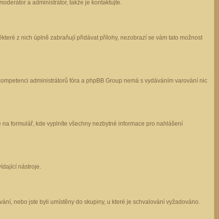
oderátor a administrátor, takže je kontaktujte.
které z nich úplně zabraňují přidávat přílohy, nezobrazí se vám tato možnost
 v kompetenci administrátorů fóra a phpBB Group nemá s vydáváním varování nic
e na formulář, kde vyplníte všechny nezbytné informace pro nahlášení
dající nástroje.
ání, nebo jste byli umístěny do skupiny, u které je schvalování vyžadováno.