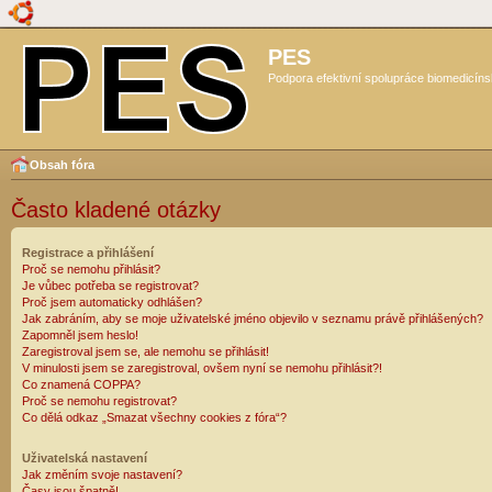
PES
Podpora efektivní spolupráce biomedicíns
Obsah fóra
Často kladené otázky
Registrace a přihlášení
Proč se nemohu přihlásit?
Je vůbec potřeba se registrovat?
Proč jsem automaticky odhlášen?
Jak zabráním, aby se moje uživatelské jméno objevilo v seznamu právě přihlášených?
Zapomněl jsem heslo!
Zaregistroval jsem se, ale nemohu se přihlásit!
V minulosti jsem se zaregistroval, ovšem nyní se nemohu přihlásit?!
Co znamená COPPA?
Proč se nemohu registrovat?
Co dělá odkaz „Smazat všechny cookies z fóra“?
Uživatelská nastavení
Jak změním svoje nastavení?
Časy jsou špatně!