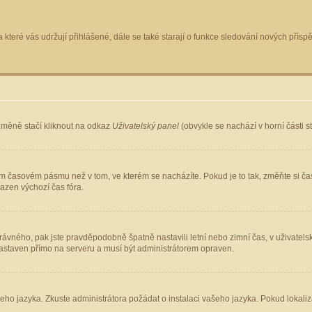
 které vás udržují přihlášené, dále se také starají o funkce sledování nových pří
změně stačí kliknout na odkaz
Uživatelský panel
(obvykle se nachází v horní části 
ém časovém pásmu než v tom, ve kterém se nacházíte. Pokud je to tak, změňte si ča
azen výchozí čas fóra.
ho správného, pak jste pravděpodobně špatně nastavili letní nebo zimní čas, v uživ
staven přímo na serveru a musí být administrátorem opraven.
šeho jazyka. Zkuste administrátora požádat o instalaci vašeho jazyka. Pokud lokaliz