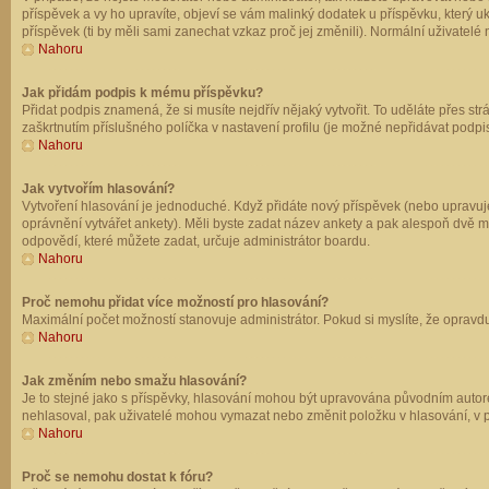
příspěvek a vy ho upravíte, objeví se vám malinký dodatek u příspěvku, který u
příspěvek (ti by měli sami zanechat vzkaz proč jej změnili). Normální uživate
Nahoru
Jak přidám podpis k mému příspěvku?
Přidat podpis znamená, že si musíte nejdřív nějaký vytvořit. To uděláte přes st
zaškrtnutím příslušného políčka v nastavení profilu (je možné nepřidávat podp
Nahoru
Jak vytvořím hlasování?
Vytvoření hlasování je jednoduché. Když přidáte nový příspěvek (nebo upravuje
oprávnění vytvářet ankety). Měli byste zadat název ankety a pak alespoň dvě 
odpovědí, které můžete zadat, určuje administrátor boardu.
Nahoru
Proč nemohu přidat více možností pro hlasování?
Maximální počet možností stanovuje administrátor. Pokud si myslíte, že opravdu
Nahoru
Jak změním nebo smažu hlasování?
Je to stejné jako s příspěvky, hlasování mohou být upravována původním autor
nehlasoval, pak uživatelé mohou vymazat nebo změnit položku v hlasování, v př
Nahoru
Proč se nemohu dostat k fóru?