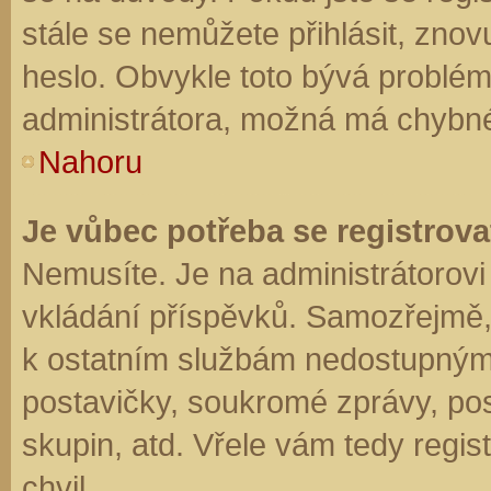
stále se nemůžete přihlásit, znov
heslo. Obvykle toto bývá problém
administrátora, možná má chybné
Nahoru
Je vůbec potřeba se registrova
Nemusíte. Je na administrátorovi f
vkládání příspěvků. Samozřejmě,
k ostatním službám nedostupným
postavičky, soukromé zprávy, posí
skupin, atd. Vřele vám tedy regis
chvil.