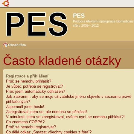
PES
Podpora efektivní spolupráce biomedicín
sféry 2009 - 2012
Obsah fóra
Často kladené otázky
Registrace a přihlášení
Proč se nemohu přihlásit?
Je vůbec potřeba se registrovat?
Proč jsem automaticky odhlášen?
Jak zabráním, aby se moje uživatelské jméno objevilo v seznamu právě
přihlášených?
Zapomněl jsem heslo!
Zaregistroval jsem se, ale nemohu se přihlásit!
V minulosti jsem se zaregistroval, ovšem nyní se nemohu přihlásit?!
Co znamená COPPA?
Proč se nemohu registrovat?
Co dělá odkaz „Smazat všechny cookies z fóra“?