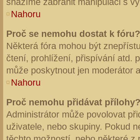
snažíme zabránit manipulaci s vý
Nahoru
Proč se nemohu dostat k fóru
Některá fóra mohou být znepříst
čtení, prohlížení, přispívání atd. 
může poskytnout jen moderátor a a
Nahoru
Proč nemohu přidávat přílohy
Administrátor může povolovat přid
uživatele, nebo skupiny. Pokud 
těchto možností, nebo některé z n