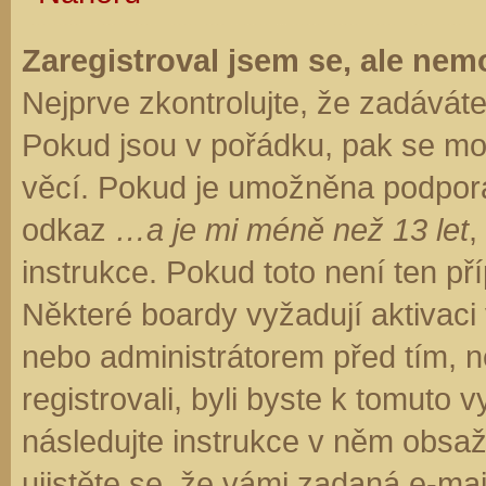
Zaregistroval jsem se, ale nemo
Nejprve zkontrolujte, že zadávát
Pokud jsou v pořádku, pak se moh
věcí. Pokud je umožněna podpora C
odkaz
…a je mi méně než 13 let
,
instrukce. Pokud toto není ten př
Některé boardy vyžadují aktivaci
nebo administrátorem před tím, ne
registrovali, byli byste k tomuto
následujte instrukce v něm obsaže
ujistěte se, že vámi zadaná e-ma