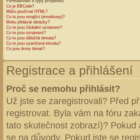
Formátování a typy příspěvků
Co je BBCode?
Můžu používat HTML?
Co to jsou smajlíci (emotikony)?
Mohu přidávat obrázky?
Co to jsou Globální oznámení?
Co to jsou oznámení?
Co to jsou důležitá témata?
Co to jsou uzamčená témata?
Co jsou ikony témat?
Registrace a přihlášení
Proč se nemohu přihlásit?
Už jste se zaregistrovali? Před p
registrovat. Byla vám na fóru za
tato skutečnost zobrazí)? Pokud a
se na důvody. Pokud jste se regist