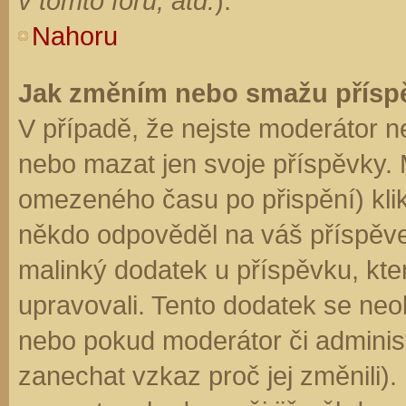
v tomto fóru, atd.
).
Nahoru
Jak změním nebo smažu přísp
V případě, že nejste moderátor n
nebo mazat jen svoje příspěvky. 
omezeného času po přispění) klik
někdo odpověděl na váš příspěve
malinký dodatek u příspěvku, kter
upravovali. Tento dodatek se neo
nebo pokud moderátor či administr
zanechat vzkaz proč jej změnili)