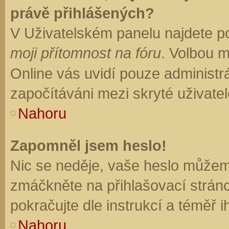
právě přihlášených?
V Uživatelském panelu najdete p
moji přítomnost na fóru
. Volbou 
Online vás uvidí pouze administrá
započítáváni mezi skryté uživatel
Nahoru
Zapomněl jsem heslo!
Nic se neděje, vaše heslo můžem
zmáčkněte na přihlašovací stránc
pokračujte dle instrukcí a téměř i
Nahoru