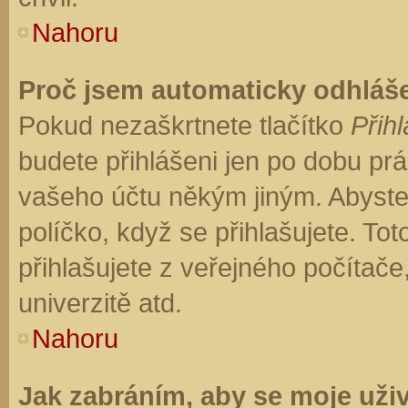
Nahoru
Proč jsem automaticky odhláš
Pokud nezaškrtnete tlačítko
Přihl
budete přihlášeni jen po dobu prá
vašeho účtu někým jiným. Abyste z
políčko, když se přihlašujete. T
přihlašujete z veřejného počítače
univerzitě atd.
Nahoru
Jak zabráním, aby se moje uži