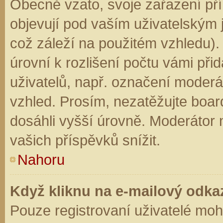
Obecně vzato, svoje zařazení př
objevují pod vaším uživatelským
což záleží na použitém vzhledu).
úrovní k rozlišení počtu vámi přid
uživatelů, např. označení moderá
vzhled. Prosím, nezatěžujte boar
dosáhli vyšší úrovně. Moderátor
vašich příspěvků snížit.
Nahoru
Když kliknu na e-mailový odkaz
Pouze registrovaní uživatelé moh