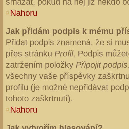
smazat, pokud na něj již někdo o
Nahoru
Jak přidám podpis k mému př
Přidat podpis znamená, že si musí
přes stránku
Profil
. Podpis můžet
zatržením položky
Připojit podpis
všechny vaše příspěvky zaškrtnu
profilu (je možné nepřidávat po
tohoto zaškrtnutí).
Nahoru
Jak vytvořím hlasování?