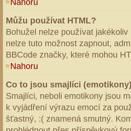
Nahoru
Můžu používat HTML?
Bohužel nelze používat jakékoliv
nelze tuto možnost zapnout, admi
BBCode značky, které mohou HT
Nahoru
Co to jsou smajlíci (emotikony
Smajlíci, neboli emotikony jsou m
k vyjádření výrazu emocí za použ
šťastný, :( znamená smutný. Kom
prohlédnout přes příspěvkový for