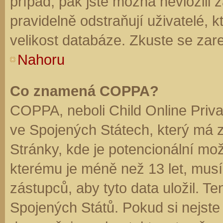
případ, pak jste možná nevložili 
pravidelně odstraňují uživatelé, k
velikost databáze. Zkuste se zare
Nahoru
Co znamená COPPA?
COPPA, neboli Child Online Priva
ve Spojených Státech, který má z
Stránky, kde je potencionální mož
kterému je méně než 13 let, mus
zástupců, aby tyto data uložil. Te
Spojených Států. Pokud si nejste jis