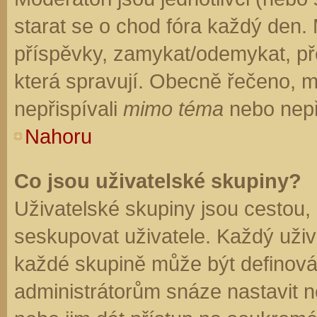
starat se o chod fóra každý den.
příspěvky, zamykat/odemykat, př
která spravují. Obecně řečeno, mo
nepřispívali
mimo téma
nebo nepři
Nahoru
Co jsou uživatelské skupiny?
Uživatelské skupiny jsou cestou,
seskupovat uživatele. Každý uživa
každé skupině může být definován
administrátorům snáze nastavit n