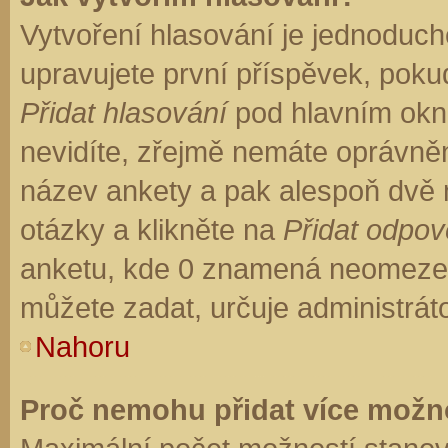
Vytvoření hlasování je jednoduch
upravujete první příspěvek, pokud
Přidat hlasování
pod hlavním okn
nevidíte, zřejmě nemáte oprávněn
název ankety a pak alespoň dvě
otázky a klikněte na
Přidat odpo
anketu, kde 0 znamená neomezen
můžete zadat, určuje administrát
Nahoru
Proč nemohu přidat více možno