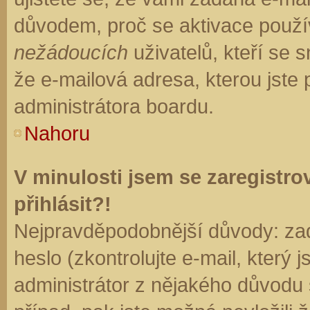
důvodem, proč se aktivace použí
nežádoucích
uživatelů, kteří se s
že e-mailová adresa, kterou jste p
administrátora boardu.
Nahoru
V minulosti jsem se zaregistr
přihlásit?!
Nejpravděpodobnější důvody: zad
heslo (zkontrolujte e-mail, který j
administrátor z nějakého důvodu 