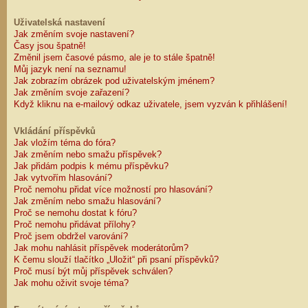
Uživatelská nastavení
Jak změním svoje nastavení?
Časy jsou špatně!
Změnil jsem časové pásmo, ale je to stále špatně!
Můj jazyk není na seznamu!
Jak zobrazím obrázek pod uživatelským jménem?
Jak změním svoje zařazení?
Když kliknu na e-mailový odkaz uživatele, jsem vyzván k přihlášení!
Vkládání příspěvků
Jak vložím téma do fóra?
Jak změním nebo smažu příspěvek?
Jak přidám podpis k mému příspěvku?
Jak vytvořím hlasování?
Proč nemohu přidat více možností pro hlasování?
Jak změním nebo smažu hlasování?
Proč se nemohu dostat k fóru?
Proč nemohu přidávat přílohy?
Proč jsem obdržel varování?
Jak mohu nahlásit příspěvek moderátorům?
K čemu slouží tlačítko „Uložit“ při psaní příspěvků?
Proč musí být můj příspěvek schválen?
Jak mohu oživit svoje téma?