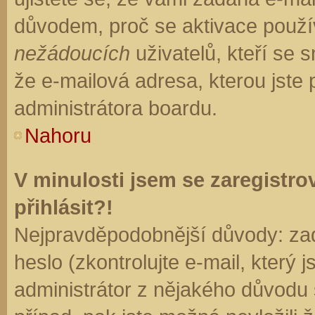
důvodem, proč se aktivace použí
nežádoucích
uživatelů, kteří se s
že e-mailová adresa, kterou jste p
administrátora boardu.
Nahoru
V minulosti jsem se zaregistr
přihlásit?!
Nejpravděpodobnější důvody: zad
heslo (zkontrolujte e-mail, který j
administrátor z nějakého důvodu 