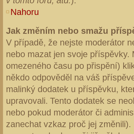
v tomto fóru, atd.
).
Nahoru
Jak změním nebo smažu přísp
V případě, že nejste moderátor n
nebo mazat jen svoje příspěvky. 
omezeného času po přispění) klik
někdo odpověděl na váš příspěve
malinký dodatek u příspěvku, kter
upravovali. Tento dodatek se neo
nebo pokud moderátor či administr
zanechat vzkaz proč jej změnili)