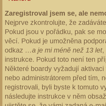
Zaregistroval jsem se, ale nemo
Nejprve zkontrolujte, že zadávát
Pokud jsou v pořádku, pak se moh
věcí. Pokud je umožněna podpora C
odkaz
…a je mi méně než 13 let
,
instrukce. Pokud toto není ten př
Některé boardy vyžadují aktivaci
nebo administrátorem před tím, ne
registrovali, byli byste k tomuto
následujte instrukce v něm obsaže
ujistěte se, že vámi zadaná e-ma