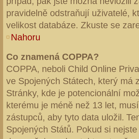
případ, pak jste možná nevložili 
pravidelně odstraňují uživatelé, k
velikost databáze. Zkuste se zare
Nahoru
Co znamená COPPA?
COPPA, neboli Child Online Priva
ve Spojených Státech, který má z
Stránky, kde je potencionální mož
kterému je méně než 13 let, mus
zástupců, aby tyto data uložil. Te
Spojených Států. Pokud si nejste jis