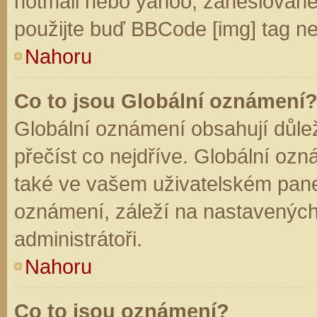
hotmail nebo yahoo, zaheslované
použijte buď BBCode [img] tag ne
Nahoru
Co to jsou Globální oznámení
Globální oznámení obsahují důleži
přečíst co nejdříve. Globální oz
také ve vašem uživatelském panelu
oznámení, záleží na nastavených
administrátoři.
Nahoru
Co to jsou oznámení?