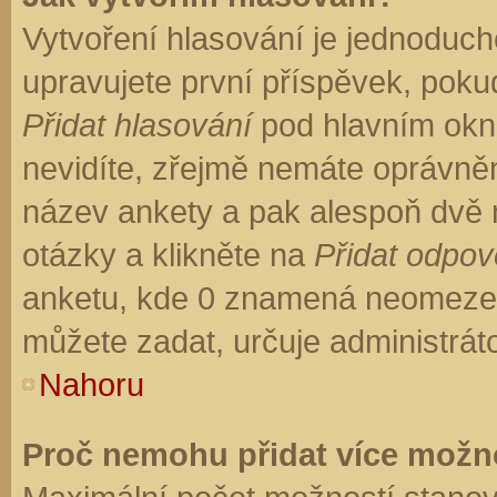
Vytvoření hlasování je jednoduch
upravujete první příspěvek, pokud
Přidat hlasování
pod hlavním okn
nevidíte, zřejmě nemáte oprávněn
název ankety a pak alespoň dvě
otázky a klikněte na
Přidat odpo
anketu, kde 0 znamená neomezen
můžete zadat, určuje administrát
Nahoru
Proč nemohu přidat více možno