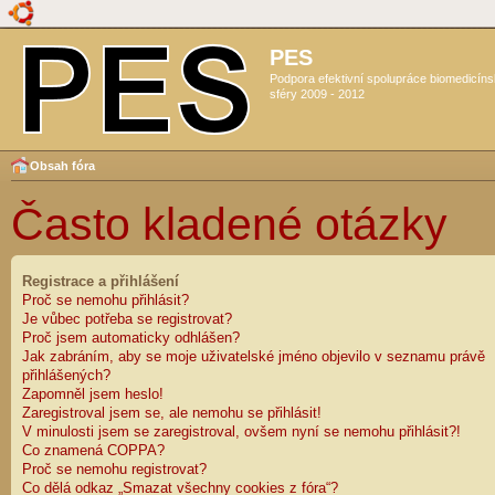
PES
Podpora efektivní spolupráce biomedicín
sféry 2009 - 2012
Obsah fóra
Často kladené otázky
Registrace a přihlášení
Proč se nemohu přihlásit?
Je vůbec potřeba se registrovat?
Proč jsem automaticky odhlášen?
Jak zabráním, aby se moje uživatelské jméno objevilo v seznamu právě
přihlášených?
Zapomněl jsem heslo!
Zaregistroval jsem se, ale nemohu se přihlásit!
V minulosti jsem se zaregistroval, ovšem nyní se nemohu přihlásit?!
Co znamená COPPA?
Proč se nemohu registrovat?
Co dělá odkaz „Smazat všechny cookies z fóra“?