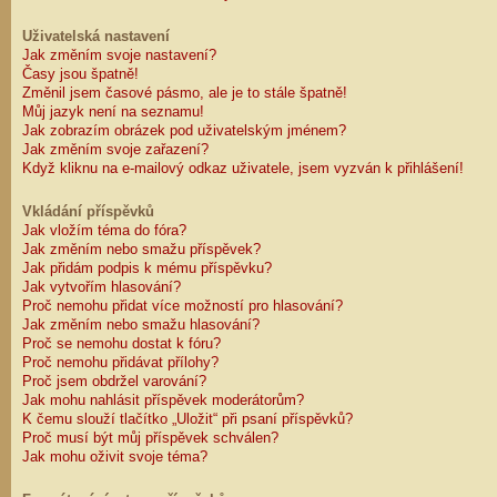
Uživatelská nastavení
Jak změním svoje nastavení?
Časy jsou špatně!
Změnil jsem časové pásmo, ale je to stále špatně!
Můj jazyk není na seznamu!
Jak zobrazím obrázek pod uživatelským jménem?
Jak změním svoje zařazení?
Když kliknu na e-mailový odkaz uživatele, jsem vyzván k přihlášení!
Vkládání příspěvků
Jak vložím téma do fóra?
Jak změním nebo smažu příspěvek?
Jak přidám podpis k mému příspěvku?
Jak vytvořím hlasování?
Proč nemohu přidat více možností pro hlasování?
Jak změním nebo smažu hlasování?
Proč se nemohu dostat k fóru?
Proč nemohu přidávat přílohy?
Proč jsem obdržel varování?
Jak mohu nahlásit příspěvek moderátorům?
K čemu slouží tlačítko „Uložit“ při psaní příspěvků?
Proč musí být můj příspěvek schválen?
Jak mohu oživit svoje téma?