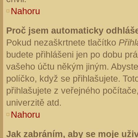
Nahoru
Proč jsem automaticky odhláš
Pokud nezaškrtnete tlačítko
Přihl
budete přihlášeni jen po dobu prá
vašeho účtu někým jiným. Abyste z
políčko, když se přihlašujete. T
přihlašujete z veřejného počítače
univerzitě atd.
Nahoru
Jak zabráním, aby se moje uži