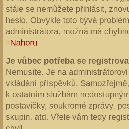
stále se nemůžete přihlásit, znov
heslo. Obvykle toto bývá problém
administrátora, možná má chybné
Nahoru
Je vůbec potřeba se registrova
Nemusíte. Je na administrátorovi f
vkládání příspěvků. Samozřejmě,
k ostatním službám nedostupným
postavičky, soukromé zprávy, posí
skupin, atd. Vřele vám tedy regis
chvil.