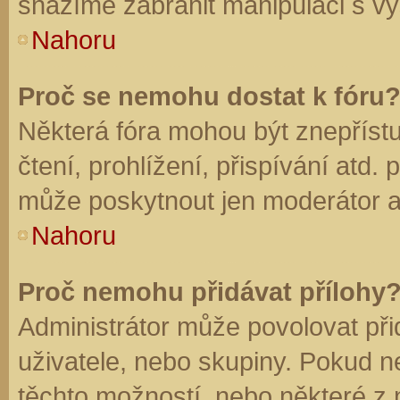
snažíme zabránit manipulaci s vý
Nahoru
Proč se nemohu dostat k fóru
Některá fóra mohou být znepříst
čtení, prohlížení, přispívání atd. 
může poskytnout jen moderátor a a
Nahoru
Proč nemohu přidávat přílohy
Administrátor může povolovat přid
uživatele, nebo skupiny. Pokud 
těchto možností, nebo některé z n