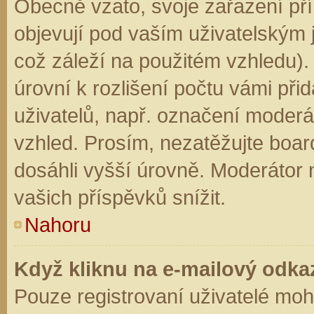
Obecně vzato, svoje zařazení př
objevují pod vaším uživatelským
což záleží na použitém vzhledu).
úrovní k rozlišení počtu vámi přid
uživatelů, např. označení moderá
vzhled. Prosím, nezatěžujte boar
dosáhli vyšší úrovně. Moderátor
vašich příspěvků snížit.
Nahoru
Když kliknu na e-mailový odkaz
Pouze registrovaní uživatelé moh