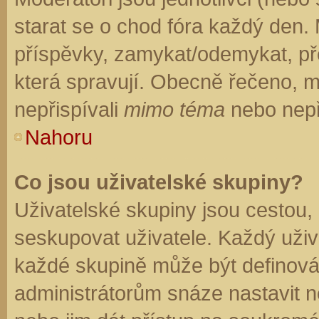
starat se o chod fóra každý den.
příspěvky, zamykat/odemykat, př
která spravují. Obecně řečeno, mo
nepřispívali
mimo téma
nebo nepři
Nahoru
Co jsou uživatelské skupiny?
Uživatelské skupiny jsou cestou,
seskupovat uživatele. Každý uživa
každé skupině může být definován
administrátorům snáze nastavit n