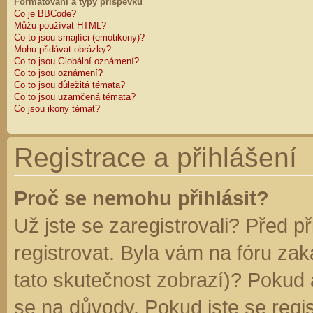
Formátování a typy příspěvků
Co je BBCode?
Můžu používat HTML?
Co to jsou smajlíci (emotikony)?
Mohu přidávat obrázky?
Co to jsou Globální oznámení?
Co to jsou oznámení?
Co to jsou důležitá témata?
Co to jsou uzamčená témata?
Co jsou ikony témat?
Registrace a přihlášení
Proč se nemohu přihlásit?
Už jste se zaregistrovali? Před p
registrovat. Byla vám na fóru za
tato skutečnost zobrazí)? Pokud a
se na důvody. Pokud jste se regist