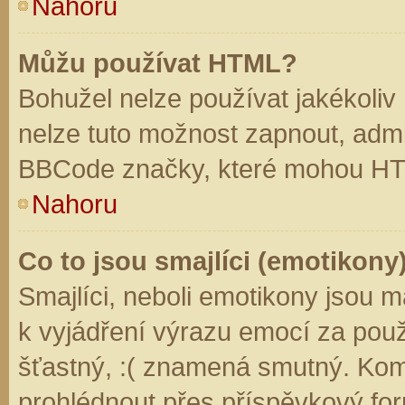
Nahoru
Můžu používat HTML?
Bohužel nelze používat jakékoliv
nelze tuto možnost zapnout, admi
BBCode značky, které mohou HT
Nahoru
Co to jsou smajlíci (emotikony
Smajlíci, neboli emotikony jsou m
k vyjádření výrazu emocí za použ
šťastný, :( znamená smutný. Kom
prohlédnout přes příspěvkový for