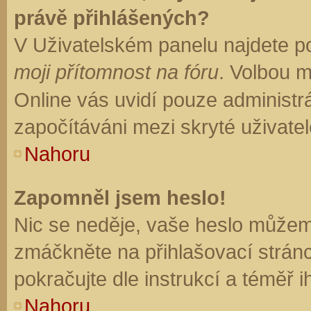
právě přihlášených?
V Uživatelském panelu najdete p
moji přítomnost na fóru
. Volbou 
Online vás uvidí pouze administrá
započítáváni mezi skryté uživatel
Nahoru
Zapomněl jsem heslo!
Nic se neděje, vaše heslo můžem
zmáčkněte na přihlašovací stránc
pokračujte dle instrukcí a téměř i
Nahoru