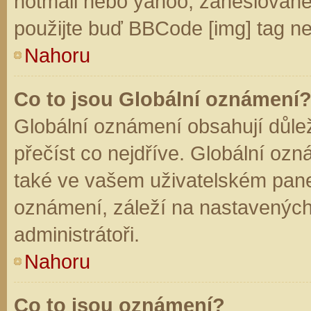
hotmail nebo yahoo, zaheslované
použijte buď BBCode [img] tag ne
Nahoru
Co to jsou Globální oznámení
Globální oznámení obsahují důleži
přečíst co nejdříve. Globální oz
také ve vašem uživatelském panelu
oznámení, záleží na nastavených
administrátoři.
Nahoru
Co to jsou oznámení?