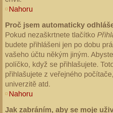
Nahoru
Proč jsem automaticky odhláš
Pokud nezaškrtnete tlačítko
Přihl
budete přihlášeni jen po dobu prá
vašeho účtu někým jiným. Abyste z
políčko, když se přihlašujete. T
přihlašujete z veřejného počítače
univerzitě atd.
Nahoru
Jak zabráním, aby se moje uži