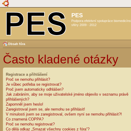
PES
Podpora efektivní spolupráce biomedicín
sféry 2009 - 2012
Obsah fóra
Často kladené otázky
Registrace a přihlášení
Proč se nemohu přihlásit?
Je vůbec potřeba se registrovat?
Proč jsem automaticky odhlášen?
Jak zabráním, aby se moje uživatelské jméno objevilo v seznamu právě
přihlášených?
Zapomněl jsem heslo!
Zaregistroval jsem se, ale nemohu se přihlásit!
V minulosti jsem se zaregistroval, ovšem nyní se nemohu přihlásit?!
Co znamená COPPA?
Proč se nemohu registrovat?
Co dělá odkaz „Smazat všechny cookies z fóra“?