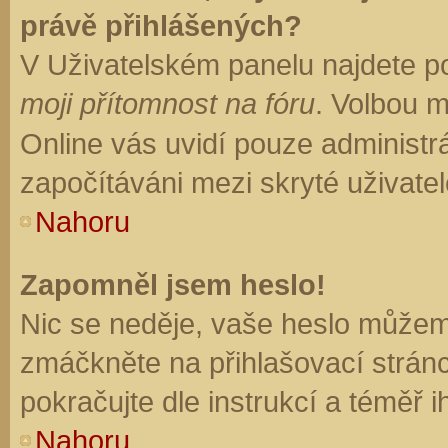
právě přihlášených?
V Uživatelském panelu najdete p
moji přítomnost na fóru
. Volbou 
Online vás uvidí pouze administrá
započítáváni mezi skryté uživatel
Nahoru
Zapomněl jsem heslo!
Nic se neděje, vaše heslo můžem
zmáčkněte na přihlašovací stránc
pokračujte dle instrukcí a téměř i
Nahoru