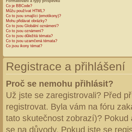
Formátování a typy příspěvků
Co je BBCode?
Můžu používat HTML?
Co to jsou smajlíci (emotikony)?
Mohu přidávat obrázky?
Co to jsou Globální oznámení?
Co to jsou oznámení?
Co to jsou důležitá témata?
Co to jsou uzamčená témata?
Co jsou ikony témat?
Registrace a přihlášení
Proč se nemohu přihlásit?
Už jste se zaregistrovali? Před p
registrovat. Byla vám na fóru za
tato skutečnost zobrazí)? Pokud a
se na důvody. Pokud jste se regist