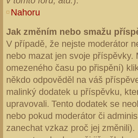
v tomto fóru, atd.
).
Nahoru
Jak změním nebo smažu přísp
V případě, že nejste moderátor n
nebo mazat jen svoje příspěvky. 
omezeného času po přispění) klik
někdo odpověděl na váš příspěve
malinký dodatek u příspěvku, kter
upravovali. Tento dodatek se neo
nebo pokud moderátor či administr
zanechat vzkaz proč jej změnili)