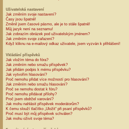
Uživatelská nastavení
Jak změním svoje nastavení?
Časy jsou špatně!
Změnil jsem časové pásmo, ale je to stále špatně!
Můj jazyk není na seznamu!
Jak zobrazím obrázek pod uživatelským jménem?
Jak změním svoje zařazení?
Když kliknu na e-mailový odkaz uživatele, jsem vyzván k přihlášení!
Vkládání příspěvků
Jak vložím téma do fóra?
Jak změním nebo smažu příspěvek?
Jak přidám podpis k mému příspěvku?
Jak vytvořím hlasování?
Proč nemohu přidat více možností pro hlasování?
Jak změním nebo smažu hlasování?
Proč se nemohu dostat k fóru?
Proč nemohu přidávat přílohy?
Proč jsem obdržel varování?
Jak mohu nahlásit příspěvek moderátorům?
K čemu slouží tlačítko „Uložit“ při psaní příspěvků?
Proč musí být můj příspěvek schválen?
Jak mohu oživit svoje téma?