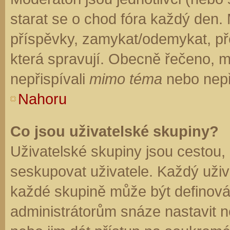
starat se o chod fóra každý den.
příspěvky, zamykat/odemykat, př
která spravují. Obecně řečeno, mo
nepřispívali
mimo téma
nebo nepři
Nahoru
Co jsou uživatelské skupiny?
Uživatelské skupiny jsou cestou,
seskupovat uživatele. Každý uživa
každé skupině může být definován
administrátorům snáze nastavit n