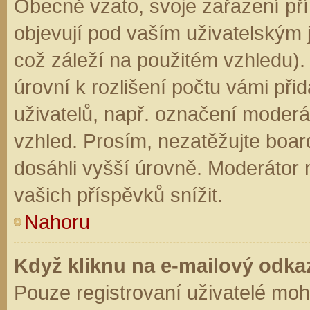
Obecně vzato, svoje zařazení př
objevují pod vaším uživatelským
což záleží na použitém vzhledu).
úrovní k rozlišení počtu vámi přid
uživatelů, např. označení moderá
vzhled. Prosím, nezatěžujte boar
dosáhli vyšší úrovně. Moderátor
vašich příspěvků snížit.
Nahoru
Když kliknu na e-mailový odkaz
Pouze registrovaní uživatelé moh