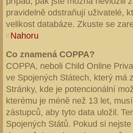
případ, pak jste možná nevložili 
pravidelně odstraňují uživatelé, k
velikost databáze. Zkuste se zare
Nahoru
Co znamená COPPA?
COPPA, neboli Child Online Priva
ve Spojených Státech, který má z
Stránky, kde je potencionální mož
kterému je méně než 13 let, mus
zástupců, aby tyto data uložil. Te
Spojených Států. Pokud si nejste jis