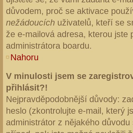
důvodem, proč se aktivace použí
nežádoucích
uživatelů, kteří se s
že e-mailová adresa, kterou jste p
administrátora boardu.
Nahoru
V minulosti jsem se zaregistr
přihlásit?!
Nejpravděpodobnější důvody: zad
heslo (zkontrolujte e-mail, který j
administrátor z nějakého důvodu 