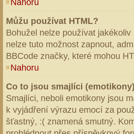
Nahoru
Můžu používat HTML?
Bohužel nelze používat jakékoliv
nelze tuto možnost zapnout, admi
BBCode značky, které mohou HT
Nahoru
Co to jsou smajlíci (emotikony
Smajlíci, neboli emotikony jsou m
k vyjádření výrazu emocí za použ
šťastný, :( znamená smutný. Kom
prohlédnout přes příspěvkový for