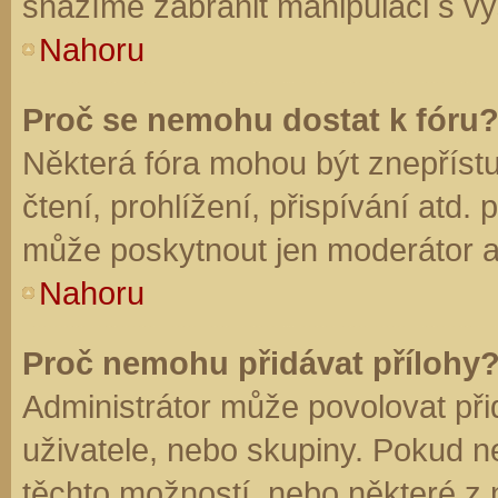
snažíme zabránit manipulaci s vý
Nahoru
Proč se nemohu dostat k fóru
Některá fóra mohou být znepříst
čtení, prohlížení, přispívání atd. 
může poskytnout jen moderátor a a
Nahoru
Proč nemohu přidávat přílohy
Administrátor může povolovat přid
uživatele, nebo skupiny. Pokud 
těchto možností, nebo některé z n