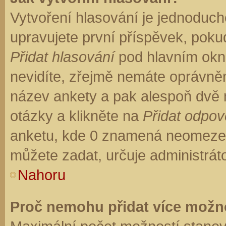
Vytvoření hlasování je jednoduch
upravujete první příspěvek, pokud
Přidat hlasování
pod hlavním okn
nevidíte, zřejmě nemáte oprávněn
název ankety a pak alespoň dvě
otázky a klikněte na
Přidat odpo
anketu, kde 0 znamená neomezen
můžete zadat, určuje administrát
Nahoru
Proč nemohu přidat více možno