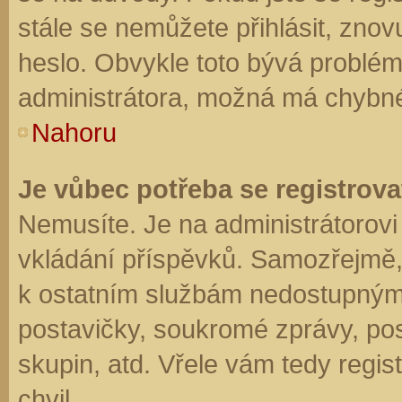
stále se nemůžete přihlásit, znov
heslo. Obvykle toto bývá problém
administrátora, možná má chybné
Nahoru
Je vůbec potřeba se registrova
Nemusíte. Je na administrátorovi f
vkládání příspěvků. Samozřejmě,
k ostatním službám nedostupným
postavičky, soukromé zprávy, posí
skupin, atd. Vřele vám tedy regis
chvil.