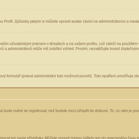
Profil. Způsoby jakými si můžete upravit avatar závisí na administrátorovi a nast
aším uživatelským jménem v tématech a na vašem profilu, což záleží na použitém v
torů a administrátorů může mít zvláštní vzhled. Prosím, nezatěžujte board zbytečným
vý formulář (pokud administrátor tuto možnost povolil). Toto opatření umožňuje zba
á bude nutné se registrovat, než budete moci přispět do diskuze. To, co vám je po
mazat jen svoje příspěvky. Můžete upravit zprávu (někdy jen do omezeného času po 