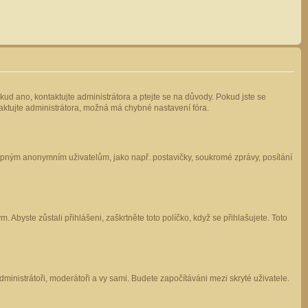
kud ano, kontaktujte administrátora a ptejte se na důvody. Pokud jste se
ntaktujte administrátora, možná má chybné nastavení fóra.
stupným anonymním uživatelům, jako např. postavičky, soukromé zprávy, posílání
 Abyste zůstali přihlášeni, zaškrtněte toto políčko, když se přihlašujete. Toto
administrátoři, moderátoři a vy sami. Budete započítáváni mezi skryté uživatele.