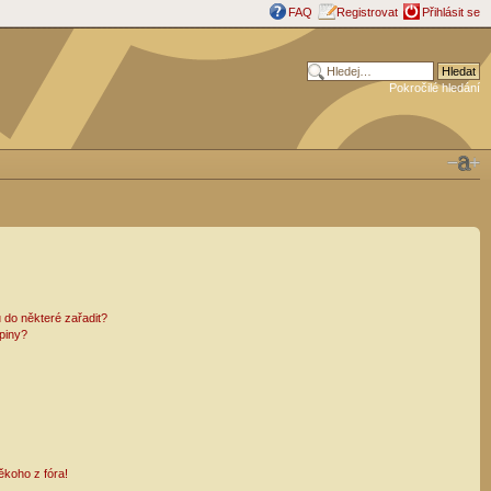
FAQ
Registrovat
Přihlásit se
Pokročilé hledání
 do některé zařadit?
piny?
ěkoho z fóra!