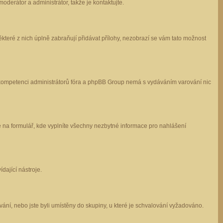
oderátor a administrátor, takže je kontaktujte.
které z nich úplně zabraňují přidávat přílohy, nezobrazí se vám tato možnost
 v kompetenci administrátorů fóra a phpBB Group nemá s vydáváním varování nic
e na formulář, kde vyplníte všechny nezbytné informace pro nahlášení
dající nástroje.
ání, nebo jste byli umístěny do skupiny, u které je schvalování vyžadováno.