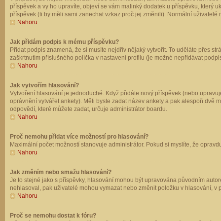
příspěvek a vy ho upravíte, objeví se vám malinký dodatek u příspěvku, který u
příspěvek (ti by měli sami zanechat vzkaz proč jej změnili). Normální uživate
Nahoru
Jak přidám podpis k mému příspěvku?
Přidat podpis znamená, že si musíte nejdřív nějaký vytvořit. To uděláte přes st
zaškrtnutím příslušného políčka v nastavení profilu (je možné nepřidávat podp
Nahoru
Jak vytvořím hlasování?
Vytvoření hlasování je jednoduché. Když přidáte nový příspěvek (nebo upravuje
oprávnění vytvářet ankety). Měli byste zadat název ankety a pak alespoň dvě 
odpovědí, které můžete zadat, určuje administrátor boardu.
Nahoru
Proč nemohu přidat více možností pro hlasování?
Maximální počet možností stanovuje administrátor. Pokud si myslíte, že opravdu
Nahoru
Jak změním nebo smažu hlasování?
Je to stejné jako s příspěvky, hlasování mohou být upravována původním autor
nehlasoval, pak uživatelé mohou vymazat nebo změnit položku v hlasování, v př
Nahoru
Proč se nemohu dostat k fóru?