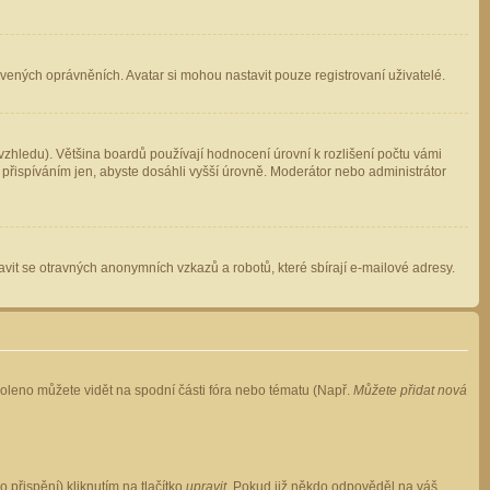
avených oprávněních. Avatar si mohou nastavit pouze registrovaní uživatelé.
zhledu). Většina boardů používají hodnocení úrovní k rozlišení počtu vámi
 přispíváním jen, abyste dosáhli vyšší úrovně. Moderátor nebo administrátor
vit se otravných anonymních vzkazů a robotů, které sbírají e-mailové adresy.
voleno můžete vidět na spodní části fóra nebo tématu (Např.
Můžete přidat nová
přispění) kliknutím na tlačítko
upravit
. Pokud již někdo odpověděl na váš