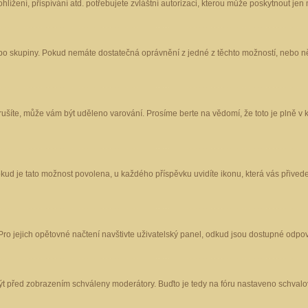
ížení, přispívání atd. potřebujete zvláštní autorizaci, kterou může poskytnout jen m
nebo skupiny. Pokud nemáte dostatečná oprávnění z jedné z těchto možností, nebo ně
porušíte, může vám být uděleno varování. Prosíme berte na vědomí, že toto je plně
okud je tato možnost povolena, u každého příspěvku uvidíte ikonu, která vás přived
o jejich opětovné načtení navštivte uživatelský panel, odkud jsou dostupné odpoví
být před zobrazením schváleny moderátory. Buďto je tedy na fóru nastaveno schvalov