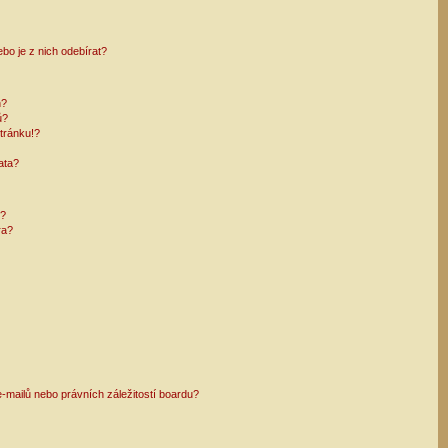
bo je z nich odebírat?
h?
ů?
tránku!?
ata?
i?
ra?
mailů nebo právních záležitostí boardu?