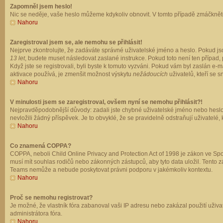
Zapomněl jsem heslo!
Nic se neděje, vaše heslo můžeme kdykoliv obnovit. V tomto případě zmáčkněte
Nahoru
Zaregistroval jsem se, ale nemohu se přihlásit!
Nejprve zkontrolujte, že zadáváte správné uživatelské jméno a heslo. Pokud js
13 let
, budete muset následovat zaslané instrukce. Pokud toto není ten případ, 
Když jste se registrovali, byli byste k tomuto vyzváni. Pokud vám byl zaslán e
aktivace používá, je zmenšit možnost výskytu
nežádoucích
uživatelů, kteří se s
Nahoru
V minulosti jsem se zaregistroval, ovšem nyní se nemohu přihlásit?!
Nejpravděpodobnější důvody: zadali jste chybné uživatelské jméno nebo heslo (z
nevložili žádný příspěvek. Je to obvyklé, že se pravidelně odstraňují uživatelé,
Nahoru
Co znamená COPPA?
COPPA, neboli Child Online Privacy and Protection Act of 1998 je zákon ve Spoj
musí mít souhlas rodičů nebo zákonných zástupců, aby tyto data uložil. Tento zá
Teams nemůže a nebude poskytovat právni podporu v jakémkoliv kontextu.
Nahoru
Proč se nemohu registrovat?
Je možné, že vlastník fóra zabanoval vaši IP adresu nebo zakázal použití uživat
administrátora fóra.
Nahoru