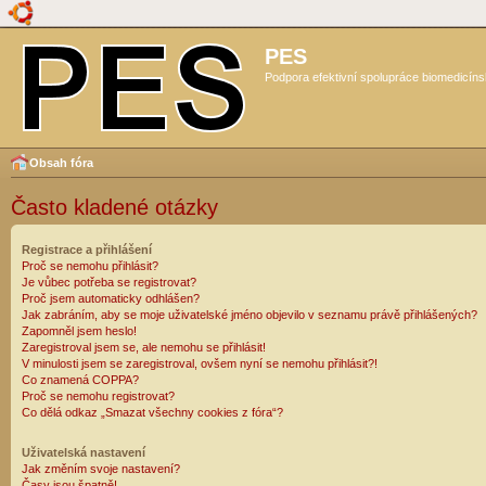
PES
Podpora efektivní spolupráce biomedicíns
Obsah fóra
Často kladené otázky
Registrace a přihlášení
Proč se nemohu přihlásit?
Je vůbec potřeba se registrovat?
Proč jsem automaticky odhlášen?
Jak zabráním, aby se moje uživatelské jméno objevilo v seznamu právě přihlášených?
Zapomněl jsem heslo!
Zaregistroval jsem se, ale nemohu se přihlásit!
V minulosti jsem se zaregistroval, ovšem nyní se nemohu přihlásit?!
Co znamená COPPA?
Proč se nemohu registrovat?
Co dělá odkaz „Smazat všechny cookies z fóra“?
Uživatelská nastavení
Jak změním svoje nastavení?
Časy jsou špatně!