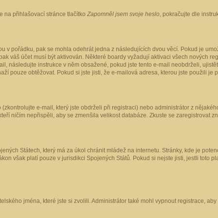
 na přihlašovací stránce tlačítko
Zapomněl jsem svoje heslo
, pokračujte dle instr
ou v pořádku, pak se mohla odehrát jedna z následujících dvou věcí. Pokud je umož
pak váš účet musí být aktivován. Některé boardy vyžadují aktivaci všech nových reg
-mail, následujte instrukce v něm obsažené, pokud jste tento e-mail neobdrželi, uji
naží pouze obtěžovat. Pokud si jste jisti, že e-mailová adresa, kterou jste použili je
kontrolujte e-mail, který jste obdrželi při registraci) nebo administrátor z nějaké
 kteří ničím nepřispěli, aby se zmenšila velikost databáze. Zkuste se zaregistrovat z
ených Státech, který má za úkol chránit mládež na internetu. Stránky, kde je poten
kon však platí pouze v jurisdikci Spojených Států. Pokud si nejste jisti, jestli tot
elského jména, které jste si zvolili. Administrátor také mohl vypnout registrace, ab