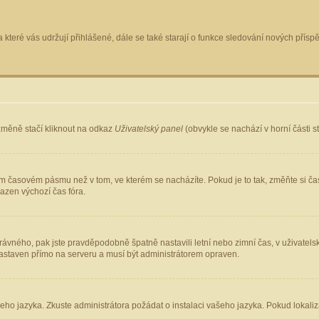
 které vás udržují přihlášené, dále se také starají o funkce sledování nových pří
změně stačí kliknout na odkaz
Uživatelský panel
(obvykle se nachází v horní části 
ém časovém pásmu než v tom, ve kterém se nacházíte. Pokud je to tak, změňte si ča
azen výchozí čas fóra.
ho správného, pak jste pravděpodobně špatně nastavili letní nebo zimní čas, v uživ
staven přímo na serveru a musí být administrátorem opraven.
šeho jazyka. Zkuste administrátora požádat o instalaci vašeho jazyka. Pokud lokaliz