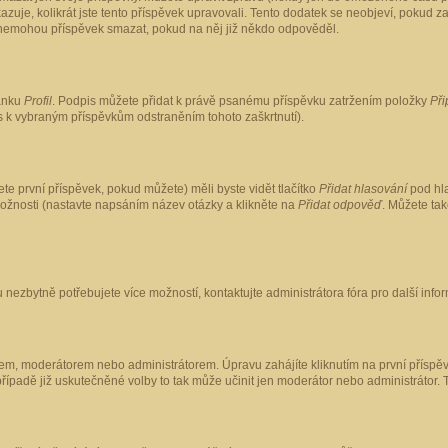
kazuje, kolikrát jste tento příspěvek upravovali. Tento dodatek se neobjeví, pokud
lé nemohou příspěvek smazat, pokud na něj již někdo odpověděl.
ránku
Profil
. Podpis můžete přidat k právě psanému příspěvku zatržením položky
Při
is k vybraným příspěvkům odstraněním tohoto zaškrtnutí).
te první příspěvek, pokud můžete) měli byste vidět tlačítko
Přidat hlasování
pod hla
možnosti (nastavte napsáním název otázky a klikněte na
Přidat odpověď
. Můžete ta
 nezbytně potřebujete více možností, kontaktujte administrátora fóra pro další info
em, moderátorem nebo administrátorem. Úpravu zahájíte kliknutím na první příspěv
ípadě již uskutečněné volby to tak může učinit jen moderátor nebo administrátor. 