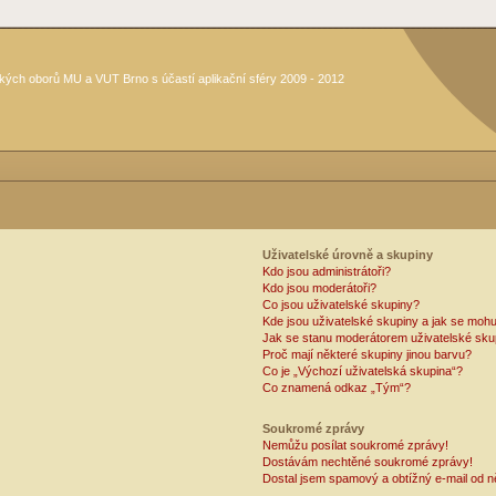
kých oborů MU a VUT Brno s účastí aplikační sféry 2009 - 2012
Uživatelské úrovně a skupiny
Kdo jsou administrátoři?
Kdo jsou moderátoři?
Co jsou uživatelské skupiny?
Kde jsou uživatelské skupiny a jak se mohu
Jak se stanu moderátorem uživatelské sku
Proč mají některé skupiny jinou barvu?
Co je „Výchozí uživatelská skupina“?
Co znamená odkaz „Tým“?
Soukromé zprávy
Nemůžu posílat soukromé zprávy!
Dostávám nechtěné soukromé zprávy!
Dostal jsem spamový a obtížný e-mail od n