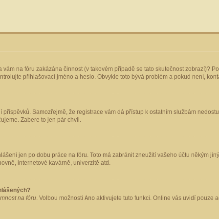
yla vám na fóru zakázána činnost (v takovém případě se tato skutečnost zobrazí)? Po
 zkontrolujte přihlašovací jméno a heslo. Obvykle toto bývá problém a pokud není, ko
ládání příspěvků. Samozřejmě, že registrace vám dá přístup k ostatním službám nedo
čujeme. Zabere to jen pár chvil.
hlášeni jen po dobu práce na fóru. Toto má zabránit zneužití vašeho účtu někým jiným.
ovně, internetové kavárně, univerzitě atd.
ihlášených?
omnost na fóru
. Volbou možnosti
Ano
aktivujete tuto funkci. Online vás uvidí pouze 