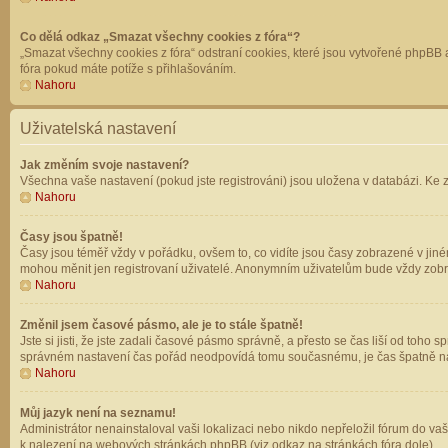
Co dělá odkaz „Smazat všechny cookies z fóra“?
„Smazat všechny cookies z fóra“ odstraní cookies, které jsou vytvořené phpBB a
fóra pokud máte potíže s přihlašováním.
Nahoru
Uživatelská nastavení
Jak změním svoje nastavení?
Všechna vaše nastavení (pokud jste registrováni) jsou uložena v databázi. Ke 
Nahoru
Časy jsou špatně!
Časy jsou téměř vždy v pořádku, ovšem to, co vidíte jsou časy zobrazené v jin
mohou měnit jen registrovaní uživatelé. Anonymním uživatelům bude vždy zobr
Nahoru
Změnil jsem časové pásmo, ale je to stále špatně!
Jste si jisti, že jste zadali časové pásmo správně, a přesto se čas liší od to
správném nastavení čas pořád neodpovídá tomu současnému, je čas špatně na
Nahoru
Můj jazyk není na seznamu!
Administrátor nenainstaloval vaši lokalizaci nebo nikdo nepřeložil fórum do va
k nalezení na webových stránkách phpBB (viz odkaz na stránkách fóra dole).