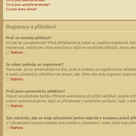
Co to jsou důležitá témata?
Co to jsou uzamčená témata?
Co jsou ikony témat?
Registrace a přihlášení
Proč se nemohu přihlásit?
Už jste se zaregistrovali? Před přihlášením je nutné se nejdříve registrovat. B
registrovali, nebyli jste z fóra vyloučeni a stále se nemůžete přihlásit, znovu
Nahoru
Je vůbec potřeba se registrovat?
Nemusíte. Je na administrátorovi fóra, jestli je potřeba se registrovat ke vk
e-mailů uživatelům, přihlášení do skupin, atd. Vřele vám tedy registraci doporu
Nahoru
Proč jsem automaticky odhlášen?
Pokud nezaškrtnete tlačítko
Přihlásit automaticky při příští návštěvě
, budete při
ovšem nedoporučujeme, když se přihlašujete z veřejného počítače, např. v knih
Nahoru
Jak zabráním, aby se moje uživatelské jméno objevilo v seznamu právě př
V Uživatelském panelu najdete pod položkou „Nastavení“ volbu
Skrýt moji přít
Nahoru