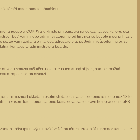
ukcí a téměř ihned budete přihlášeni.
něna podpora COPPA a klikli jste při registraci na odkaz
…a je mi méně než
istrací, buď Vámi, nebo administrátorem před tím, než se budete moci přihlásit.
stěte se, že vámi zadaná e-mailová adresa je platná. Jedním důvodem, proč se
 platná, kontaktujte administrátora boardu.
ho důvodu smazal váš účet. Pokud je to ten druhý případ, pak jste možná
novu a zapojte se do diskuzí.
cionální možnost ukládání osobních dat o uživateli, kterému je méně než 13 let,
o platí i na vašem fóru, doporučujeme kontaktovat vaše právního poradce, phpBB
y zabranil přístupu nových návštěvníků na fórum. Pro další informace kontaktuje