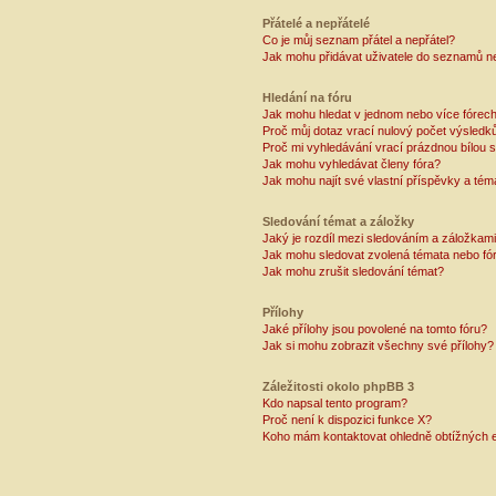
Přátelé a nepřátelé
Co je můj seznam přátel a nepřátel?
Jak mohu přidávat uživatele do seznamů ne
Hledání na fóru
Jak mohu hledat v jednom nebo více fórec
Proč můj dotaz vrací nulový počet výsledk
Proč mi vyhledávání vrací prázdnou bílou s
Jak mohu vyhledávat členy fóra?
Jak mohu najít své vlastní příspěvky a tém
Sledování témat a záložky
Jaký je rozdíl mezi sledováním a záložkam
Jak mohu sledovat zvolená témata nebo fó
Jak mohu zrušit sledování témat?
Přílohy
Jaké přílohy jsou povolené na tomto fóru?
Jak si mohu zobrazit všechny své přílohy?
Záležitosti okolo phpBB 3
Kdo napsal tento program?
Proč není k dispozici funkce X?
Koho mám kontaktovat ohledně obtížných e-