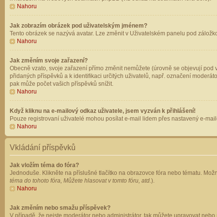
Nahoru
Jak zobrazím obrázek pod uživatelským jménem?
Tento obrázek se nazývá avatar. Lze změnit v Uživatelském panelu pod záložkou 
Nahoru
Jak změním svoje zařazení?
Obecně vzato, svoje zařazení přímo změnit nemůžete (úrovně se objevují pod v
přidaných příspěvků a k identifikaci určitých uživatelů, např. označení moderá
pak může počet vašich příspěvků snížit.
Nahoru
Když kliknu na e-mailový odkaz uživatele, jsem vyzván k přihlášení!
Pouze registrovaní uživatelé mohou posílat e-mail lidem přes nastavený e-mailo
Nahoru
Vkládání příspěvků
Jak vložím téma do fóra?
Jednoduše. Klikněte na příslušné tlačítko na obrazovce fóra nebo tématu. Možn
téma do tohoto fóra, Můžete hlasovat v tomto fóru, atd.
).
Nahoru
Jak změním nebo smažu příspěvek?
V případě, že nejste moderátor nebo administrátor, tak můžete upravovat nebo 