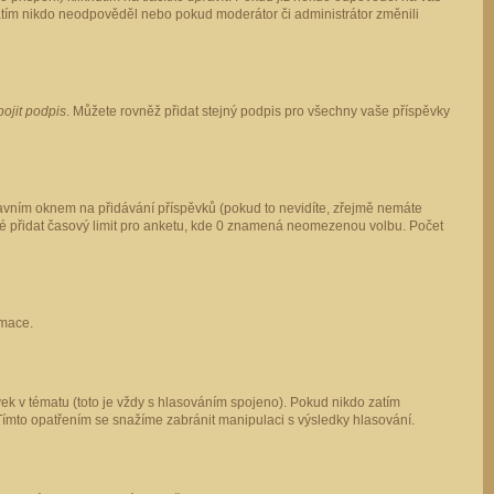
 zatím nikdo neodpověděl nebo pokud moderátor či administrátor změnili
pojit podpis
. Můžete rovněž přidat stejný podpis pro všechny vaše příspěvky
vním oknem na přidávání příspěvků (pokud to nevidíte, zřejmě nemáte
ké přidat časový limit pro anketu, kde 0 znamená neomezenou volbu. Počet
rmace.
ek v tématu (toto je vždy s hlasováním spojeno). Pokud nikdo zatím
Tímto opatřením se snažíme zabránit manipulaci s výsledky hlasování.