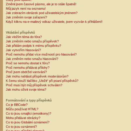
Změnil jsem časové pásmo, ale je to stále špatně!
Můj jazyk není na seznamu!
Jak zobrazím obrázek pod uživatelským jménem?
Jak změním svoje zařazení?
Když kliknu na e-mailový odkaz uživatele, jsem vyzván k přihlášení!
Vkládání příspěvků
Jak vložím téma do fóra?
Jak změním nebo smažu příspěvek?
Jak přidám podpis k mému příspěvku?
Jak vytvořím hlasování?
Proč nemohu přidat více možností pro hlasování?
Jak změním nebo smažu hlasování?
Proč se nemohu dostat k fóru?
Proč nemohu přidávat přílohy?
Proč jsem obdržel varování?
Jak mohu nahlásit příspěvek moderátorům?
K čemu slouží tlačítko „Uložit“ při psaní příspěvků?
Proč musí být můj příspěvek schválen?
Jak mohu oživit svoje téma?
Formátování a typy příspěvků
Co je BBCode?
Můžu používat HTML?
Co to jsou smajlíci (emotikony)?
Mohu přidávat obrázky?
Co to jsou Globální oznámení?
Co to jsou oznámení?