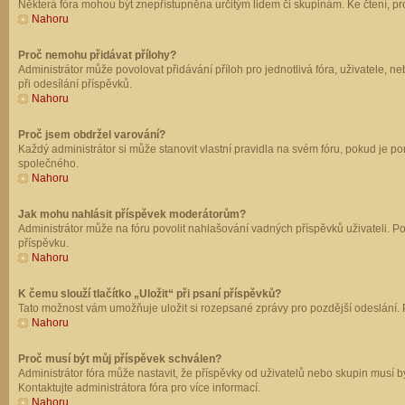
Některá fóra mohou být znepřístupněna určitým lidem či skupinám. Ke čtení, prohl
Nahoru
Proč nemohu přidávat přílohy?
Administrátor může povolovat přidávání příloh pro jednotlivá fóra, uživatele, 
při odesílání příspěvků.
Nahoru
Proč jsem obdržel varování?
Každý administrátor si může stanovit vlastní pravidla na svém fóru, pokud je 
společného.
Nahoru
Jak mohu nahlásit příspěvek moderátorům?
Administrátor může na fóru povolit nahlašování vadných příspěvků uživateli. P
příspěvku.
Nahoru
K čemu slouží tlačítko „Uložit“ při psaní příspěvků?
Tato možnost vám umožňuje uložit si rozepsané zprávy pro pozdější odeslání. Pr
Nahoru
Proč musí být můj příspěvek schválen?
Administrátor fóra může nastavit, že příspěvky od uživatelů nebo skupin musí 
Kontaktujte administrátora fóra pro více informací.
Nahoru