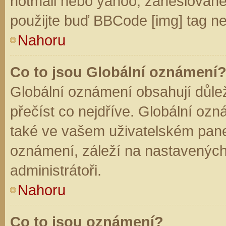
hotmail nebo yahoo, zaheslované
použijte buď BBCode [img] tag ne
Nahoru
Co to jsou Globální oznámení
Globální oznámení obsahují důleži
přečíst co nejdříve. Globální oz
také ve vašem uživatelském panelu
oznámení, záleží na nastavených
administrátoři.
Nahoru
Co to jsou oznámení?