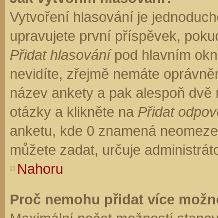
Vytvoření hlasování je jednoduch
upravujete první příspěvek, pokud
Přidat hlasování
pod hlavním okn
nevidíte, zřejmě nemáte oprávněn
název ankety a pak alespoň dvě
otázky a klikněte na
Přidat odpo
anketu, kde 0 znamená neomezen
můžete zadat, určuje administrát
Nahoru
Proč nemohu přidat více možno