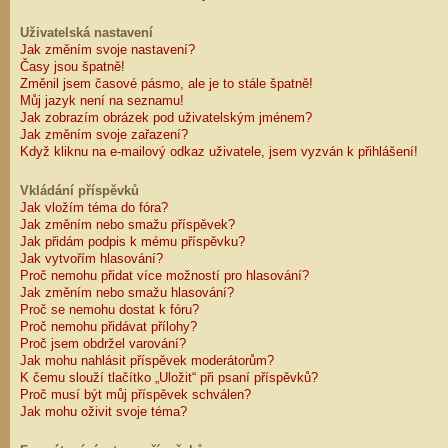
Uživatelská nastavení
Jak změním svoje nastavení?
Časy jsou špatně!
Změnil jsem časové pásmo, ale je to stále špatně!
Můj jazyk není na seznamu!
Jak zobrazím obrázek pod uživatelským jménem?
Jak změním svoje zařazení?
Když kliknu na e-mailový odkaz uživatele, jsem vyzván k přihlášení!
Vkládání příspěvků
Jak vložím téma do fóra?
Jak změním nebo smažu příspěvek?
Jak přidám podpis k mému příspěvku?
Jak vytvořím hlasování?
Proč nemohu přidat více možností pro hlasování?
Jak změním nebo smažu hlasování?
Proč se nemohu dostat k fóru?
Proč nemohu přidávat přílohy?
Proč jsem obdržel varování?
Jak mohu nahlásit příspěvek moderátorům?
K čemu slouží tlačítko „Uložit“ při psaní příspěvků?
Proč musí být můj příspěvek schválen?
Jak mohu oživit svoje téma?