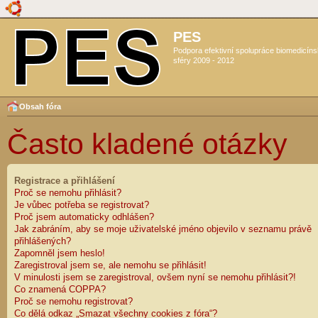
PES
Podpora efektivní spolupráce biomedicín
sféry 2009 - 2012
Obsah fóra
Často kladené otázky
Registrace a přihlášení
Proč se nemohu přihlásit?
Je vůbec potřeba se registrovat?
Proč jsem automaticky odhlášen?
Jak zabráním, aby se moje uživatelské jméno objevilo v seznamu právě
přihlášených?
Zapomněl jsem heslo!
Zaregistroval jsem se, ale nemohu se přihlásit!
V minulosti jsem se zaregistroval, ovšem nyní se nemohu přihlásit?!
Co znamená COPPA?
Proč se nemohu registrovat?
Co dělá odkaz „Smazat všechny cookies z fóra“?