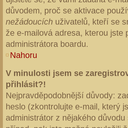
důvodem, proč se aktivace použí
nežádoucích
uživatelů, kteří se s
že e-mailová adresa, kterou jste p
administrátora boardu.
Nahoru
V minulosti jsem se zaregistr
přihlásit?!
Nejpravděpodobnější důvody: zad
heslo (zkontrolujte e-mail, který j
administrátor z nějakého důvodu 