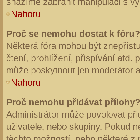
snažíme zabránit manipulaci s vý
Nahoru
Proč se nemohu dostat k fóru
Některá fóra mohou být znepříst
čtení, prohlížení, přispívání atd. 
může poskytnout jen moderátor a a
Nahoru
Proč nemohu přidávat přílohy
Administrátor může povolovat přid
uživatele, nebo skupiny. Pokud 
těchto možností, nebo některé z n