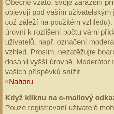
Obecně vzato, svoje zařazení př
objevují pod vaším uživatelským
což záleží na použitém vzhledu).
úrovní k rozlišení počtu vámi přid
uživatelů, např. označení moderá
vzhled. Prosím, nezatěžujte boar
dosáhli vyšší úrovně. Moderátor
vašich příspěvků snížit.
Nahoru
Když kliknu na e-mailový odkaz
Pouze registrovaní uživatelé moh