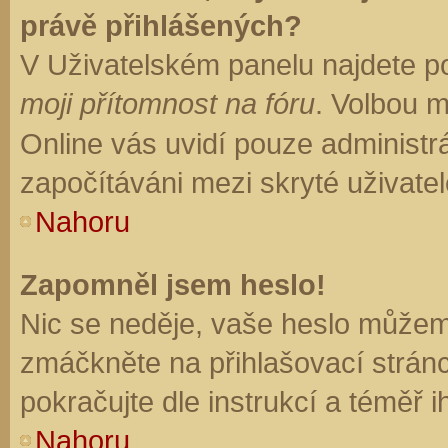
právě přihlášených?
V Uživatelském panelu najdete p
moji přítomnost na fóru
. Volbou 
Online vás uvidí pouze administrá
započítáváni mezi skryté uživatel
Nahoru
Zapomněl jsem heslo!
Nic se neděje, vaše heslo můžem
zmáčkněte na přihlašovací stránc
pokračujte dle instrukcí a téměř i
Nahoru