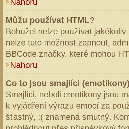
Nahoru
Můžu používat HTML?
Bohužel nelze používat jakékoliv
nelze tuto možnost zapnout, admi
BBCode značky, které mohou HT
Nahoru
Co to jsou smajlíci (emotikony
Smajlíci, neboli emotikony jsou m
k vyjádření výrazu emocí za použ
šťastný, :( znamená smutný. Kom
prohlédnout přes příspěvkový for