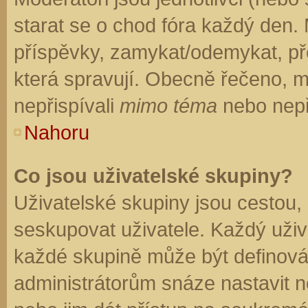
starat se o chod fóra každý den.
příspěvky, zamykat/odemykat, př
která spravují. Obecně řečeno, mo
nepřispívali
mimo téma
nebo nepři
Nahoru
Co jsou uživatelské skupiny?
Uživatelské skupiny jsou cestou,
seskupovat uživatele. Každý uživa
každé skupině může být definován
administrátorům snáze nastavit n