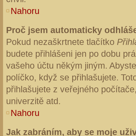
Nahoru
Proč jsem automaticky odhláš
Pokud nezaškrtnete tlačítko
Přihl
budete přihlášeni jen po dobu prá
vašeho účtu někým jiným. Abyste z
políčko, když se přihlašujete. T
přihlašujete z veřejného počítače
univerzitě atd.
Nahoru
Jak zabráním, aby se moje uži