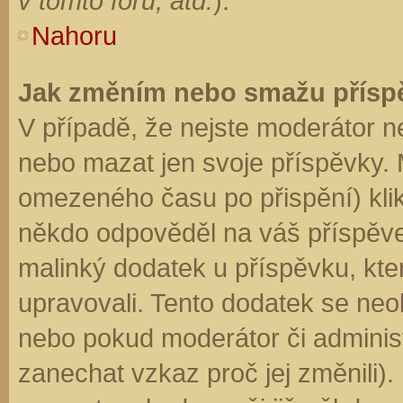
v tomto fóru, atd.
).
Nahoru
Jak změním nebo smažu přísp
V případě, že nejste moderátor n
nebo mazat jen svoje příspěvky. 
omezeného času po přispění) klik
někdo odpověděl na váš příspěve
malinký dodatek u příspěvku, kter
upravovali. Tento dodatek se neo
nebo pokud moderátor či administr
zanechat vzkaz proč jej změnili)