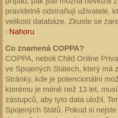
případ, pak jste možná nevložili 
pravidelně odstraňují uživatelé, k
velikost databáze. Zkuste se zare
Nahoru
Co znamená COPPA?
COPPA, neboli Child Online Priva
ve Spojených Státech, který má z
Stránky, kde je potencionální mož
kterému je méně než 13 let, mus
zástupců, aby tyto data uložil. Te
Spojených Států. Pokud si nejste jis