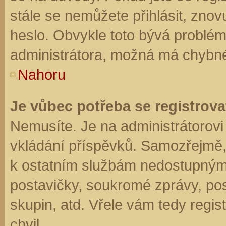
stále se nemůžete přihlásit, znov
heslo. Obvykle toto bývá problém
administrátora, možná má chybné
Nahoru
Je vůbec potřeba se registrova
Nemusíte. Je na administrátorovi f
vkládání příspěvků. Samozřejmě,
k ostatním službám nedostupným
postavičky, soukromé zprávy, posí
skupin, atd. Vřele vám tedy regis
chvil.