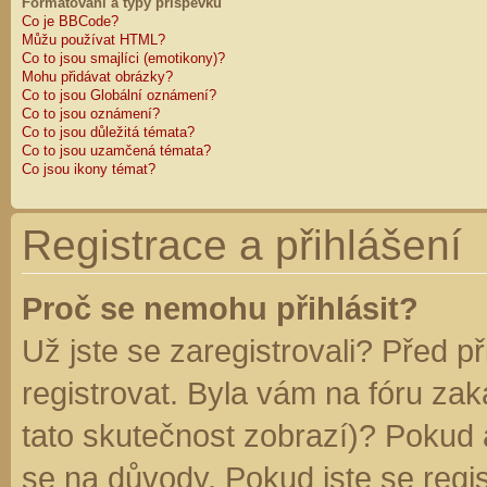
Formátování a typy příspěvků
Co je BBCode?
Můžu používat HTML?
Co to jsou smajlíci (emotikony)?
Mohu přidávat obrázky?
Co to jsou Globální oznámení?
Co to jsou oznámení?
Co to jsou důležitá témata?
Co to jsou uzamčená témata?
Co jsou ikony témat?
Registrace a přihlášení
Proč se nemohu přihlásit?
Už jste se zaregistrovali? Před p
registrovat. Byla vám na fóru za
tato skutečnost zobrazí)? Pokud a
se na důvody. Pokud jste se regist