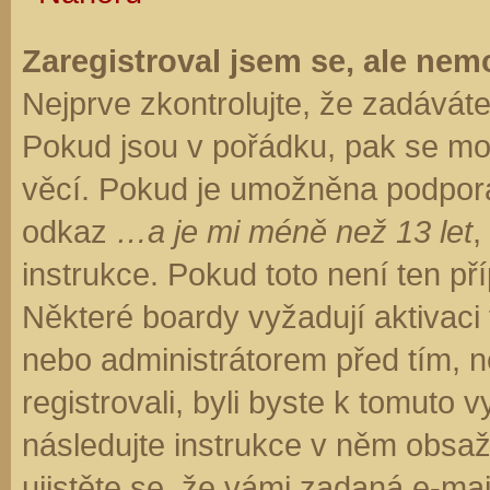
Zaregistroval jsem se, ale nemo
Nejprve zkontrolujte, že zadávát
Pokud jsou v pořádku, pak se moh
věcí. Pokud je umožněna podpora C
odkaz
…a je mi méně než 13 let
,
instrukce. Pokud toto není ten př
Některé boardy vyžadují aktivaci
nebo administrátorem před tím, ne
registrovali, byli byste k tomuto
následujte instrukce v něm obsaže
ujistěte se, že vámi zadaná e-ma