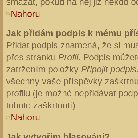
smazat, pokud na něj již někdo o
Nahoru
Jak přidám podpis k mému př
Přidat podpis znamená, že si musí
přes stránku
Profil
. Podpis můžet
zatržením položky
Připojit podpis
všechny vaše příspěvky zaškrtnu
profilu (je možné nepřidávat po
tohoto zaškrtnutí).
Nahoru
Jak vytvořím hlasování?