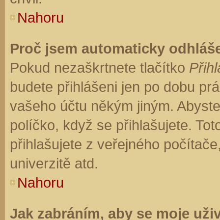
Nahoru
Proč jsem automaticky odhláš
Pokud nezaškrtnete tlačítko
Přihl
budete přihlášeni jen po dobu prá
vašeho účtu někým jiným. Abyste z
políčko, když se přihlašujete. T
přihlašujete z veřejného počítače
univerzitě atd.
Nahoru
Jak zabráním, aby se moje uži