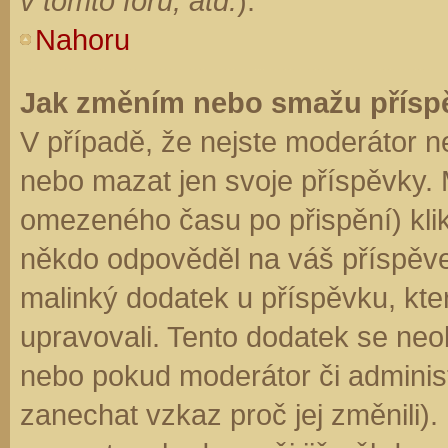
v tomto fóru, atd.
).
Nahoru
Jak změním nebo smažu přísp
V případě, že nejste moderátor n
nebo mazat jen svoje příspěvky. 
omezeného času po přispění) klik
někdo odpověděl na váš příspěve
malinký dodatek u příspěvku, kter
upravovali. Tento dodatek se neo
nebo pokud moderátor či administr
zanechat vzkaz proč jej změnili)