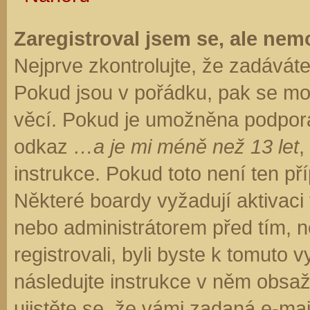
Zaregistroval jsem se, ale nemo
Nejprve zkontrolujte, že zadávát
Pokud jsou v pořádku, pak se moh
věcí. Pokud je umožněna podpora C
odkaz
…a je mi méně než 13 let
,
instrukce. Pokud toto není ten př
Některé boardy vyžadují aktivaci
nebo administrátorem před tím, ne
registrovali, byli byste k tomuto
následujte instrukce v něm obsaže
ujistěte se, že vámi zadaná e-ma