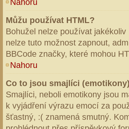
Nahoru
Můžu používat HTML?
Bohužel nelze používat jakékoliv
nelze tuto možnost zapnout, admi
BBCode značky, které mohou HT
Nahoru
Co to jsou smajlíci (emotikony
Smajlíci, neboli emotikony jsou m
k vyjádření výrazu emocí za použ
šťastný, :( znamená smutný. Kom
prohlédnout přes příspěvkový for