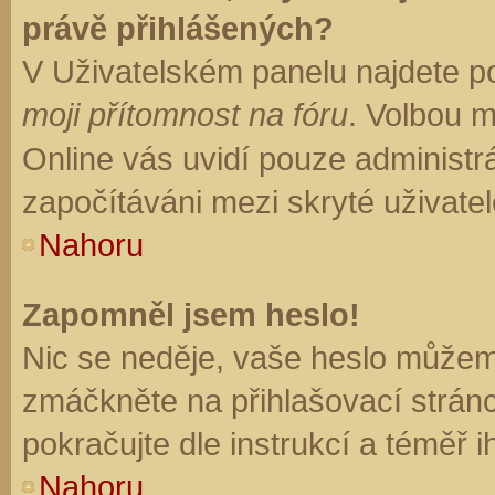
právě přihlášených?
V Uživatelském panelu najdete p
moji přítomnost na fóru
. Volbou 
Online vás uvidí pouze administrá
započítáváni mezi skryté uživatel
Nahoru
Zapomněl jsem heslo!
Nic se neděje, vaše heslo můžem
zmáčkněte na přihlašovací stránc
pokračujte dle instrukcí a téměř i
Nahoru