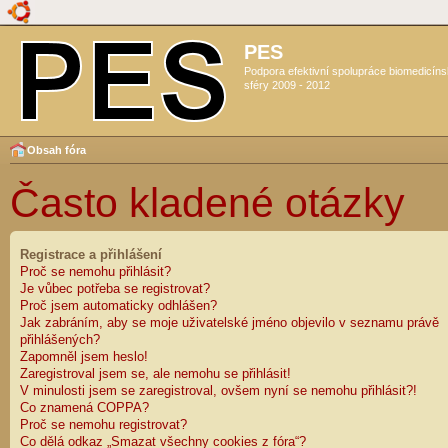
PES
Podpora efektivní spolupráce biomedicín
sféry 2009 - 2012
Obsah fóra
Často kladené otázky
Registrace a přihlášení
Proč se nemohu přihlásit?
Je vůbec potřeba se registrovat?
Proč jsem automaticky odhlášen?
Jak zabráním, aby se moje uživatelské jméno objevilo v seznamu právě
přihlášených?
Zapomněl jsem heslo!
Zaregistroval jsem se, ale nemohu se přihlásit!
V minulosti jsem se zaregistroval, ovšem nyní se nemohu přihlásit?!
Co znamená COPPA?
Proč se nemohu registrovat?
Co dělá odkaz „Smazat všechny cookies z fóra“?