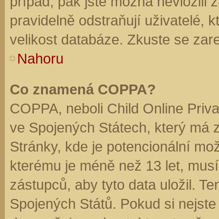
případ, pak jste možná nevložili 
pravidelně odstraňují uživatelé, k
velikost databáze. Zkuste se zare
Nahoru
Co znamená COPPA?
COPPA, neboli Child Online Priva
ve Spojených Státech, který má z
Stránky, kde je potencionální mož
kterému je méně než 13 let, mus
zástupců, aby tyto data uložil. Te
Spojených Států. Pokud si nejste jis