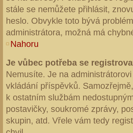
stále se nemůžete přihlásit, znov
heslo. Obvykle toto bývá problém
administrátora, možná má chybné
Nahoru
Je vůbec potřeba se registrova
Nemusíte. Je na administrátorovi f
vkládání příspěvků. Samozřejmě,
k ostatním službám nedostupným
postavičky, soukromé zprávy, posí
skupin, atd. Vřele vám tedy regis
chvil.