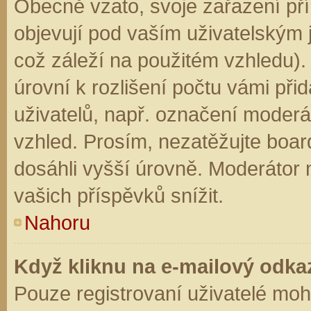
Obecně vzato, svoje zařazení př
objevují pod vaším uživatelským
což záleží na použitém vzhledu).
úrovní k rozlišení počtu vámi přid
uživatelů, např. označení moderá
vzhled. Prosím, nezatěžujte boar
dosáhli vyšší úrovně. Moderátor
vašich příspěvků snížit.
Nahoru
Když kliknu na e-mailový odkaz
Pouze registrovaní uživatelé moh