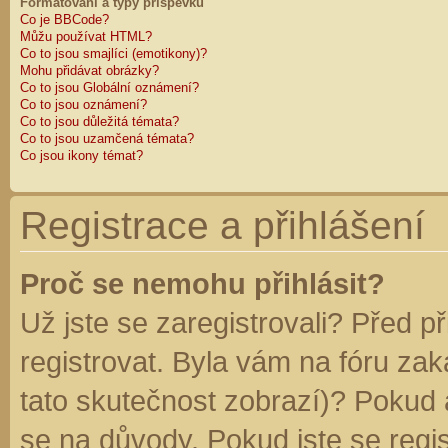
Formátování a typy příspěvků
Co je BBCode?
Můžu používat HTML?
Co to jsou smajlíci (emotikony)?
Mohu přidávat obrázky?
Co to jsou Globální oznámení?
Co to jsou oznámení?
Co to jsou důležitá témata?
Co to jsou uzamčená témata?
Co jsou ikony témat?
Registrace a přihlášení
Proč se nemohu přihlásit?
Už jste se zaregistrovali? Před p
registrovat. Byla vám na fóru za
tato skutečnost zobrazí)? Pokud a
se na důvody. Pokud jste se regist