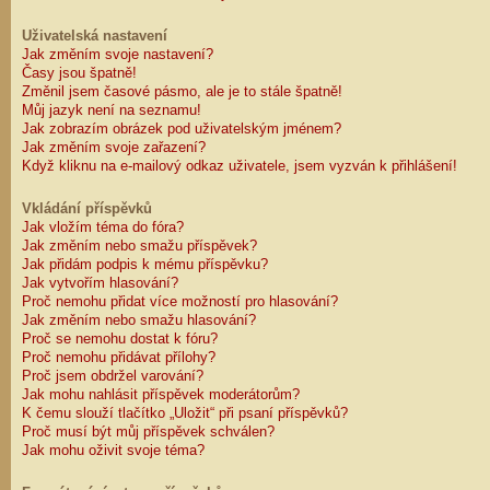
Uživatelská nastavení
Jak změním svoje nastavení?
Časy jsou špatně!
Změnil jsem časové pásmo, ale je to stále špatně!
Můj jazyk není na seznamu!
Jak zobrazím obrázek pod uživatelským jménem?
Jak změním svoje zařazení?
Když kliknu na e-mailový odkaz uživatele, jsem vyzván k přihlášení!
Vkládání příspěvků
Jak vložím téma do fóra?
Jak změním nebo smažu příspěvek?
Jak přidám podpis k mému příspěvku?
Jak vytvořím hlasování?
Proč nemohu přidat více možností pro hlasování?
Jak změním nebo smažu hlasování?
Proč se nemohu dostat k fóru?
Proč nemohu přidávat přílohy?
Proč jsem obdržel varování?
Jak mohu nahlásit příspěvek moderátorům?
K čemu slouží tlačítko „Uložit“ při psaní příspěvků?
Proč musí být můj příspěvek schválen?
Jak mohu oživit svoje téma?