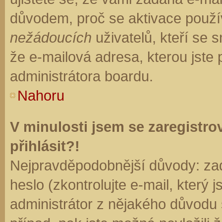
důvodem, proč se aktivace použí
nežádoucích
uživatelů, kteří se s
že e-mailová adresa, kterou jste p
administrátora boardu.
Nahoru
V minulosti jsem se zaregistr
přihlásit?!
Nejpravděpodobnější důvody: zad
heslo (zkontrolujte e-mail, který j
administrátor z nějakého důvodu 