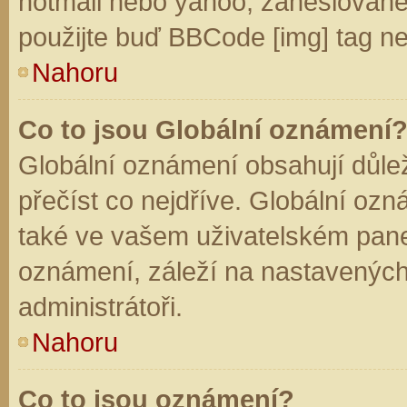
hotmail nebo yahoo, zaheslované
použijte buď BBCode [img] tag ne
Nahoru
Co to jsou Globální oznámení
Globální oznámení obsahují důleži
přečíst co nejdříve. Globální oz
také ve vašem uživatelském panelu
oznámení, záleží na nastavených
administrátoři.
Nahoru
Co to jsou oznámení?