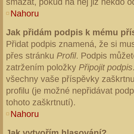
smazat, pokud na něj již někdo o
Nahoru
Jak přidám podpis k mému př
Přidat podpis znamená, že si musí
přes stránku
Profil
. Podpis můžet
zatržením položky
Připojit podpis
všechny vaše příspěvky zaškrtnu
profilu (je možné nepřidávat po
tohoto zaškrtnutí).
Nahoru
Jak vytvořím hlasování?