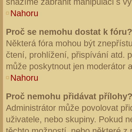
snažíme zabránit manipulaci s vý
Nahoru
Proč se nemohu dostat k fóru
Některá fóra mohou být znepříst
čtení, prohlížení, přispívání atd. 
může poskytnout jen moderátor a a
Nahoru
Proč nemohu přidávat přílohy
Administrátor může povolovat přid
uživatele, nebo skupiny. Pokud 
těchto možností, nebo některé z n