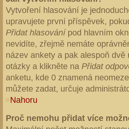
Vytvoření hlasování je jednoduch
upravujete první příspěvek, pokud
Přidat hlasování
pod hlavním okn
nevidíte, zřejmě nemáte oprávněn
název ankety a pak alespoň dvě
otázky a klikněte na
Přidat odpo
anketu, kde 0 znamená neomezen
můžete zadat, určuje administrát
Nahoru
Proč nemohu přidat více možno