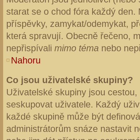
starat se o chod fóra každý den.
příspěvky, zamykat/odemykat, př
která spravují. Obecně řečeno, mo
nepřispívali
mimo téma
nebo nepři
Nahoru
Co jsou uživatelské skupiny?
Uživatelské skupiny jsou cestou,
seskupovat uživatele. Každý uživa
každé skupině může být definován
administrátorům snáze nastavit n