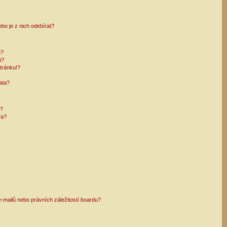
bo je z nich odebírat?
h?
ů?
tránku!?
ata?
i?
ra?
mailů nebo právních záležitostí boardu?