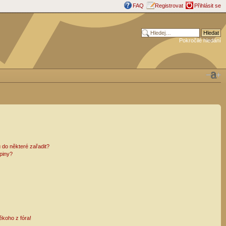
FAQ
Registrovat
Přihlásit se
Pokročilé hledání
 do některé zařadit?
piny?
ěkoho z fóra!