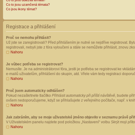
Co to jsou důležitá témata?
Co to jsou uzamčená témata?
Co jsou ikony témat?
Registrace a přihlášení
Proč se nemohu přihlásit?
Už jste se zaregistrovali? Před přihlášením je nutné se nejdříve registrovat. B
registrovali, nebyli jste z fóra vyloučeni a stále se nemůžete přihlásit, znovu
Nahoru
Je vůbec potřeba se registrovat?
Nemusíte. Je na administrátorovi fóra, jestli je potřeba se registrovat ke vk
e-mailů uživatelům, přihlášení do skupin, atd. Vřele vám tedy registraci doporu
Nahoru
Proč jsem automaticky odhlášen?
Pokud nezaškrtnete tlačítko
Přihlásit automaticky při příští návštěvě
, budete při
ovšem nedoporučujeme, když se přihlašujete z veřejného počítače, např. v knih
Nahoru
Jak zabráním, aby se moje uživatelské jméno objevilo v seznamu právě př
V Uživatelském panelu najdete pod položkou „Nastavení“ volbu
Skrýt moji přít
Nahoru