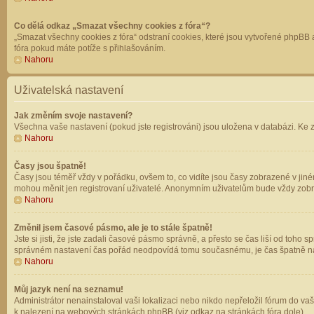
Co dělá odkaz „Smazat všechny cookies z fóra“?
„Smazat všechny cookies z fóra“ odstraní cookies, které jsou vytvořené phpBB a
fóra pokud máte potíže s přihlašováním.
Nahoru
Uživatelská nastavení
Jak změním svoje nastavení?
Všechna vaše nastavení (pokud jste registrováni) jsou uložena v databázi. Ke 
Nahoru
Časy jsou špatně!
Časy jsou téměř vždy v pořádku, ovšem to, co vidíte jsou časy zobrazené v jin
mohou měnit jen registrovaní uživatelé. Anonymním uživatelům bude vždy zobr
Nahoru
Změnil jsem časové pásmo, ale je to stále špatně!
Jste si jisti, že jste zadali časové pásmo správně, a přesto se čas liší od to
správném nastavení čas pořád neodpovídá tomu současnému, je čas špatně na
Nahoru
Můj jazyk není na seznamu!
Administrátor nenainstaloval vaši lokalizaci nebo nikdo nepřeložil fórum do va
k nalezení na webových stránkách phpBB (viz odkaz na stránkách fóra dole).