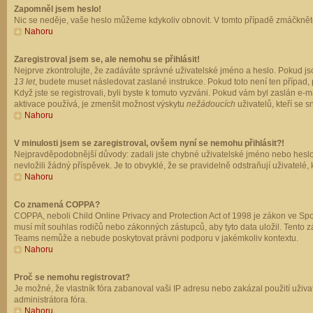
Zapomněl jsem heslo!
Nic se neděje, vaše heslo můžeme kdykoliv obnovit. V tomto případě zmáčkněte
Nahoru
Zaregistroval jsem se, ale nemohu se přihlásit!
Nejprve zkontrolujte, že zadáváte správné uživatelské jméno a heslo. Pokud js
13 let
, budete muset následovat zaslané instrukce. Pokud toto není ten případ, 
Když jste se registrovali, byli byste k tomuto vyzváni. Pokud vám byl zaslán e
aktivace používá, je zmenšit možnost výskytu
nežádoucích
uživatelů, kteří se s
Nahoru
V minulosti jsem se zaregistroval, ovšem nyní se nemohu přihlásit?!
Nejpravděpodobnější důvody: zadali jste chybné uživatelské jméno nebo heslo (z
nevložili žádný příspěvek. Je to obvyklé, že se pravidelně odstraňují uživatelé,
Nahoru
Co znamená COPPA?
COPPA, neboli Child Online Privacy and Protection Act of 1998 je zákon ve Spoj
musí mít souhlas rodičů nebo zákonných zástupců, aby tyto data uložil. Tento zá
Teams nemůže a nebude poskytovat právni podporu v jakémkoliv kontextu.
Nahoru
Proč se nemohu registrovat?
Je možné, že vlastník fóra zabanoval vaši IP adresu nebo zakázal použití uživat
administrátora fóra.
Nahoru