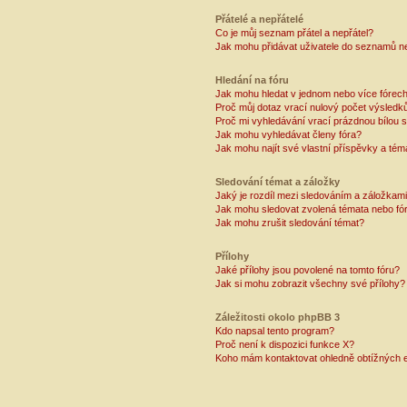
Přátelé a nepřátelé
Co je můj seznam přátel a nepřátel?
Jak mohu přidávat uživatele do seznamů ne
Hledání na fóru
Jak mohu hledat v jednom nebo více fórec
Proč můj dotaz vrací nulový počet výsledk
Proč mi vyhledávání vrací prázdnou bílou s
Jak mohu vyhledávat členy fóra?
Jak mohu najít své vlastní příspěvky a tém
Sledování témat a záložky
Jaký je rozdíl mezi sledováním a záložkam
Jak mohu sledovat zvolená témata nebo fó
Jak mohu zrušit sledování témat?
Přílohy
Jaké přílohy jsou povolené na tomto fóru?
Jak si mohu zobrazit všechny své přílohy?
Záležitosti okolo phpBB 3
Kdo napsal tento program?
Proč není k dispozici funkce X?
Koho mám kontaktovat ohledně obtížných e-