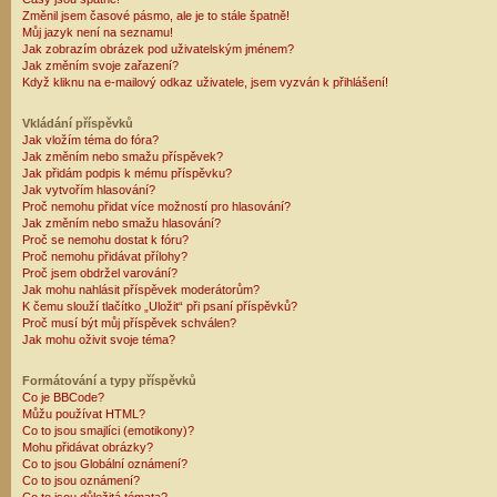
Změnil jsem časové pásmo, ale je to stále špatně!
Můj jazyk není na seznamu!
Jak zobrazím obrázek pod uživatelským jménem?
Jak změním svoje zařazení?
Když kliknu na e-mailový odkaz uživatele, jsem vyzván k přihlášení!
Vkládání příspěvků
Jak vložím téma do fóra?
Jak změním nebo smažu příspěvek?
Jak přidám podpis k mému příspěvku?
Jak vytvořím hlasování?
Proč nemohu přidat více možností pro hlasování?
Jak změním nebo smažu hlasování?
Proč se nemohu dostat k fóru?
Proč nemohu přidávat přílohy?
Proč jsem obdržel varování?
Jak mohu nahlásit příspěvek moderátorům?
K čemu slouží tlačítko „Uložit“ při psaní příspěvků?
Proč musí být můj příspěvek schválen?
Jak mohu oživit svoje téma?
Formátování a typy příspěvků
Co je BBCode?
Můžu používat HTML?
Co to jsou smajlíci (emotikony)?
Mohu přidávat obrázky?
Co to jsou Globální oznámení?
Co to jsou oznámení?