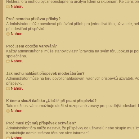
Některá fóra mohou být znepřístupněna určitým lidem či skupinám. Ke čtení, prohl
Nahoru
Proč nemohu přidávat přílohy?
Administrátor může povolovat přidávání příloh pro jednotlivá fóra, uživatele, 
při odesílání příspěvků.
Nahoru
Proč jsem obdržel varování?
Každý administrátor si může stanovit vlastní pravidla na svém fóru, pokud je 
společného.
Nahoru
Jak mohu nahlásit příspěvek moderátorům?
Administrátor může na fóru povolit nahlašování vadných příspěvků uživateli. P
příspěvku.
Nahoru
K čemu slouží tlačítko „Uložit“ při psaní příspěvků?
Tato možnost vám umožňuje uložit si rozepsané zprávy pro pozdější odeslání. Pr
Nahoru
Proč musí být můj příspěvek schválen?
Administrátor fóra může nastavit, že příspěvky od uživatelů nebo skupin musí 
Kontaktujte administrátora fóra pro více informací.
Nahoru