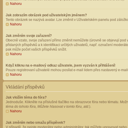
Nahoru
Jak zobrazím obrázek pod uživatelským jménem?
Tento obrázek se nazývá avatar. Lze změnit v Uživatelském panelu pod záložkou 
Nahoru
Jak změním svoje zařazení?
Obecně vzato, svoje zařazení přímo změnit nemůžete (úrovně se objevují pod v
přidaných příspěvků a k identifikaci určitých uživatelů, např. označení moderá
pak může počet vašich příspěvků snížit.
Nahoru
Když kliknu na e-mailový odkaz uživatele, jsem vyzván k přihlášení!
Pouze registrovaní uživatelé mohou posílat e-mail lidem přes nastavený e-mailo
Nahoru
Vkládání příspěvků
Jak vložím téma do fóra?
Jednoduše. Klikněte na příslušné tlačítko na obrazovce fóra nebo tématu. Možn
téma do tohoto fóra, Můžete hlasovat v tomto fóru, atd.
).
Nahoru
Jak změním nebo smažu příspěvek?
V případě, že nejste moderátor nebo administrátor, tak můžete upravovat nebo 