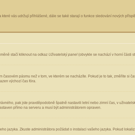
 které vás udržují přihlášené, dále se také starají o funkce sledování nových pří
změně stačí kliknout na odkaz
Uživatelský panel
(obvykle se nachází v horní části 
ém časovém pásmu než v tom, ve kterém se nacházíte. Pokud je to tak, změňte si ča
azen výchozí čas fóra.
ho správného, pak jste pravděpodobně špatně nastavili letní nebo zimní čas, v uživ
staven přímo na serveru a musí být administrátorem opraven.
šeho jazyka. Zkuste administrátora požádat o instalaci vašeho jazyka. Pokud lokaliz