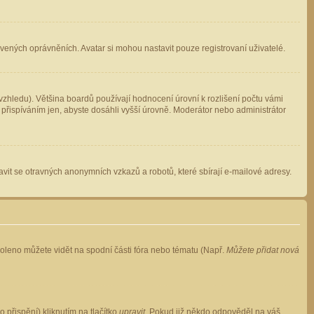
avených oprávněních. Avatar si mohou nastavit pouze registrovaní uživatelé.
zhledu). Většina boardů používají hodnocení úrovní k rozlišení počtu vámi
 přispíváním jen, abyste dosáhli vyšší úrovně. Moderátor nebo administrátor
vit se otravných anonymních vzkazů a robotů, které sbírají e-mailové adresy.
voleno můžete vidět na spodní části fóra nebo tématu (Např.
Můžete přidat nová
přispění) kliknutím na tlačítko
upravit
. Pokud již někdo odpověděl na váš