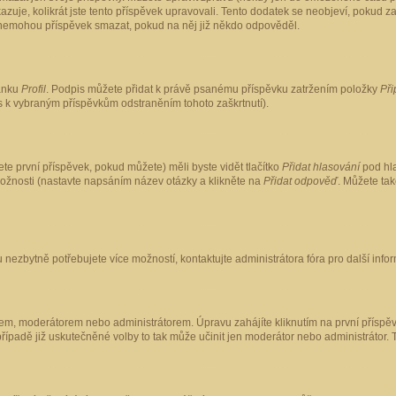
kazuje, kolikrát jste tento příspěvek upravovali. Tento dodatek se neobjeví, pokud
lé nemohou příspěvek smazat, pokud na něj již někdo odpověděl.
ránku
Profil
. Podpis můžete přidat k právě psanému příspěvku zatržením položky
Při
is k vybraným příspěvkům odstraněním tohoto zaškrtnutí).
te první příspěvek, pokud můžete) měli byste vidět tlačítko
Přidat hlasování
pod hla
možnosti (nastavte napsáním název otázky a klikněte na
Přidat odpověď
. Můžete ta
 nezbytně potřebujete více možností, kontaktujte administrátora fóra pro další info
em, moderátorem nebo administrátorem. Úpravu zahájíte kliknutím na první příspěv
ípadě již uskutečněné volby to tak může učinit jen moderátor nebo administrátor. 