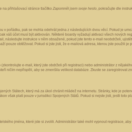
 na přihlašovací stránce tlačítko
Zapomněl jsem svoje heslo
, pokračujte dle instr
ou v pořádku, pak se mohla odehrát jedna z následujících dvou věcí. Pokud je umož
pak váš účet musí být aktivován. Některé boardy vyžadují aktivaci všech nových reg
-mail, následujte instrukce v něm obsažené, pokud jste tento e-mail neobdrželi, uji
naží pouze obtěžovat. Pokud si jste jisti, že e-mailová adresa, kterou jste použili je
kontrolujte e-mail, který jste obdrželi při registraci) nebo administrátor z nějaké
 kteří ničím nepřispěli, aby se zmenšila velikost databáze. Zkuste se zaregistrovat z
ených Státech, který má za úkol chránit mládež na internetu. Stránky, kde je poten
kon však platí pouze v jurisdikci Spojených Států. Pokud si nejste jisti, jestli tot
elského jména, které jste si zvolili. Administrátor také mohl vypnout registrace, ab