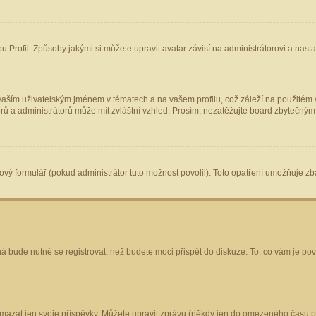
Profil. Způsoby jakými si můžete upravit avatar závisí na administrátorovi a nast
aším uživatelským jménem v tématech a na vašem profilu, což záleží na použitém v
torů a administrátorů může mít zvláštní vzhled. Prosím, nezatěžujte board zbytečným
vý formulář (pokud administrátor tuto možnost povolil). Toto opatření umožňuje zba
á bude nutné se registrovat, než budete moci přispět do diskuze. To, co vám je po
mazat jen svoje příspěvky. Můžete upravit zprávu (někdy jen do omezeného času po 