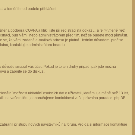
ukcí a téměř ihned budete přihlášeni.
něna podpora COPPA a klikli jste při registraci na odkaz
…a je mi méně než
istrací, buď Vámi, nebo administrátorem před tím, než se budete moci přihlásit.
stěte se, že vámi zadaná e-mailová adresa je platná. Jedním důvodem, proč se
 platná, kontaktujte administrátora boardu.
ho důvodu smazal váš účet. Pokud je to ten druhý případ, pak jste možná
novu a zapojte se do diskuzí.
cionální možnost ukládání osobních dat o uživateli, kterému je méně než 13 let,
o platí i na vašem fóru, doporučujeme kontaktovat vaše právního poradce, phpBB
y zabranil přístupu nových návštěvníků na fórum. Pro další informace kontaktuje