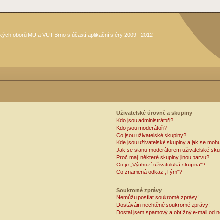
kých oborů MU a VUT Brno s účastí aplikační sféry 2009 - 2012
Uživatelské úrovně a skupiny
Kdo jsou administrátoři?
Kdo jsou moderátoři?
Co jsou uživatelské skupiny?
Kde jsou uživatelské skupiny a jak se mohu
Jak se stanu moderátorem uživatelské sku
Proč mají některé skupiny jinou barvu?
Co je „Výchozí uživatelská skupina“?
Co znamená odkaz „Tým“?
Soukromé zprávy
Nemůžu posílat soukromé zprávy!
Dostávám nechtěné soukromé zprávy!
Dostal jsem spamový a obtížný e-mail od n