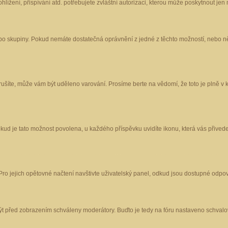
ížení, přispívání atd. potřebujete zvláštní autorizaci, kterou může poskytnout jen m
nebo skupiny. Pokud nemáte dostatečná oprávnění z jedné z těchto možností, nebo ně
porušíte, může vám být uděleno varování. Prosíme berte na vědomí, že toto je plně
okud je tato možnost povolena, u každého příspěvku uvidíte ikonu, která vás přived
o jejich opětovné načtení navštivte uživatelský panel, odkud jsou dostupné odpoví
být před zobrazením schváleny moderátory. Buďto je tedy na fóru nastaveno schvalov