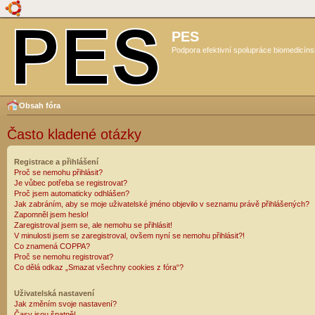
PES
Podpora efektivní spolupráce biomedicíns
Obsah fóra
Často kladené otázky
Registrace a přihlášení
Proč se nemohu přihlásit?
Je vůbec potřeba se registrovat?
Proč jsem automaticky odhlášen?
Jak zabráním, aby se moje uživatelské jméno objevilo v seznamu právě přihlášených?
Zapomněl jsem heslo!
Zaregistroval jsem se, ale nemohu se přihlásit!
V minulosti jsem se zaregistroval, ovšem nyní se nemohu přihlásit?!
Co znamená COPPA?
Proč se nemohu registrovat?
Co dělá odkaz „Smazat všechny cookies z fóra“?
Uživatelská nastavení
Jak změním svoje nastavení?
Časy jsou špatně!