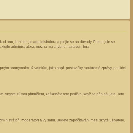
kud ano, kontaktujte administrátora a ptejte se na důvody. Pokud jste se
ntaktujte administrátora, možná má chybné nastavení fóra.
stupným anonymním uživatelům, jako např. postavičky, soukromé zprávy, posílání
 Abyste zůstali přihlášeni, zaškrtněte toto políčko, když se přihlašujete. Toto
administrátoři, moderátoři a vy sami. Budete započítáváni mezi skryté uživatele.