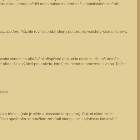
 zatím nikdo neodpověděl nebo pokud moderátor či administrátor změnili
pojit podpis
. Můžete rovněž přidat stejný podpis pro všechny vaše příspěvky
vním oknem na přidávání příspěvků (pokud to nevidíte, zřejmě nemáte
ké přidat časový limit pro anketu, kde 0 znamená neomezenou volbu. Počet
rmace.
ek v tématu (toto je vždy s hlasováním spojeno). Pokud nikdo zatím
Tímto opatřením se snažíme zabránit manipulaci s výsledky hlasování.