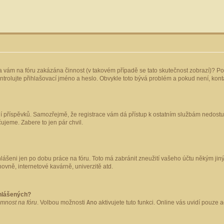
yla vám na fóru zakázána činnost (v takovém případě se tato skutečnost zobrazí)? Po
 zkontrolujte přihlašovací jméno a heslo. Obvykle toto bývá problém a pokud není, ko
ládání příspěvků. Samozřejmě, že registrace vám dá přístup k ostatním službám nedo
čujeme. Zabere to jen pár chvil.
hlášeni jen po dobu práce na fóru. Toto má zabránit zneužití vašeho účtu někým jiným.
ovně, internetové kavárně, univerzitě atd.
ihlášených?
omnost na fóru
. Volbou možnosti
Ano
aktivujete tuto funkci. Online vás uvidí pouze 