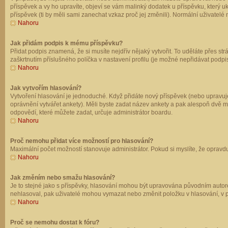
příspěvek a vy ho upravíte, objeví se vám malinký dodatek u příspěvku, který u
příspěvek (ti by měli sami zanechat vzkaz proč jej změnili). Normální uživate
Nahoru
Jak přidám podpis k mému příspěvku?
Přidat podpis znamená, že si musíte nejdřív nějaký vytvořit. To uděláte přes st
zaškrtnutím příslušného políčka v nastavení profilu (je možné nepřidávat podp
Nahoru
Jak vytvořím hlasování?
Vytvoření hlasování je jednoduché. Když přidáte nový příspěvek (nebo upravuje
oprávnění vytvářet ankety). Měli byste zadat název ankety a pak alespoň dvě 
odpovědí, které můžete zadat, určuje administrátor boardu.
Nahoru
Proč nemohu přidat více možností pro hlasování?
Maximální počet možností stanovuje administrátor. Pokud si myslíte, že opravdu
Nahoru
Jak změním nebo smažu hlasování?
Je to stejné jako s příspěvky, hlasování mohou být upravována původním autor
nehlasoval, pak uživatelé mohou vymazat nebo změnit položku v hlasování, v př
Nahoru
Proč se nemohu dostat k fóru?