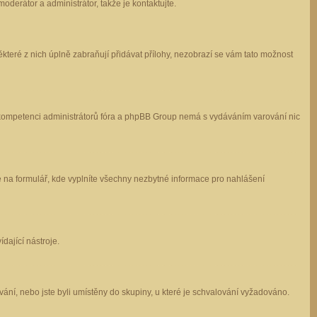
oderátor a administrátor, takže je kontaktujte.
které z nich úplně zabraňují přidávat přílohy, nezobrazí se vám tato možnost
 v kompetenci administrátorů fóra a phpBB Group nemá s vydáváním varování nic
e na formulář, kde vyplníte všechny nezbytné informace pro nahlášení
dající nástroje.
ání, nebo jste byli umístěny do skupiny, u které je schvalování vyžadováno.