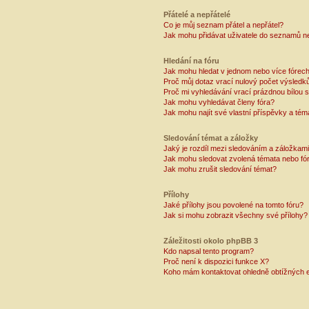
Přátelé a nepřátelé
Co je můj seznam přátel a nepřátel?
Jak mohu přidávat uživatele do seznamů ne
Hledání na fóru
Jak mohu hledat v jednom nebo více fórec
Proč můj dotaz vrací nulový počet výsledk
Proč mi vyhledávání vrací prázdnou bílou s
Jak mohu vyhledávat členy fóra?
Jak mohu najít své vlastní příspěvky a tém
Sledování témat a záložky
Jaký je rozdíl mezi sledováním a záložkam
Jak mohu sledovat zvolená témata nebo fó
Jak mohu zrušit sledování témat?
Přílohy
Jaké přílohy jsou povolené na tomto fóru?
Jak si mohu zobrazit všechny své přílohy?
Záležitosti okolo phpBB 3
Kdo napsal tento program?
Proč není k dispozici funkce X?
Koho mám kontaktovat ohledně obtížných e-