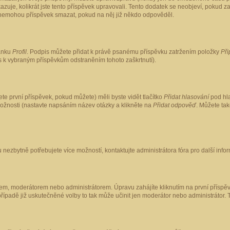
kazuje, kolikrát jste tento příspěvek upravovali. Tento dodatek se neobjeví, pokud
lé nemohou příspěvek smazat, pokud na něj již někdo odpověděl.
ránku
Profil
. Podpis můžete přidat k právě psanému příspěvku zatržením položky
Při
is k vybraným příspěvkům odstraněním tohoto zaškrtnutí).
te první příspěvek, pokud můžete) měli byste vidět tlačítko
Přidat hlasování
pod hla
možnosti (nastavte napsáním název otázky a klikněte na
Přidat odpověď
. Můžete ta
 nezbytně potřebujete více možností, kontaktujte administrátora fóra pro další info
em, moderátorem nebo administrátorem. Úpravu zahájíte kliknutím na první příspěv
ípadě již uskutečněné volby to tak může učinit jen moderátor nebo administrátor. 