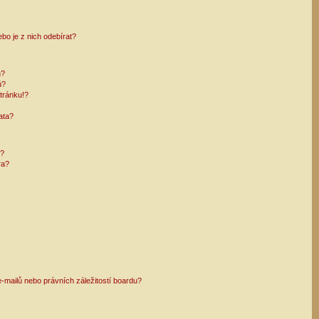
bo je z nich odebírat?
h?
ů?
tránku!?
ata?
i?
ra?
mailů nebo právních záležitostí boardu?