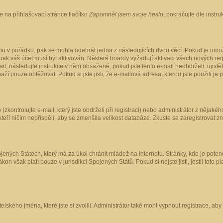
 na přihlašovací stránce tlačítko
Zapomněl jsem svoje heslo
, pokračujte dle instr
ou v pořádku, pak se mohla odehrát jedna z následujících dvou věcí. Pokud je umož
pak váš účet musí být aktivován. Některé boardy vyžadují aktivaci všech nových reg
-mail, následujte instrukce v něm obsažené, pokud jste tento e-mail neobdrželi, uji
naží pouze obtěžovat. Pokud si jste jisti, že e-mailová adresa, kterou jste použili je
kontrolujte e-mail, který jste obdrželi při registraci) nebo administrátor z nějaké
 kteří ničím nepřispěli, aby se zmenšila velikost databáze. Zkuste se zaregistrovat z
ených Státech, který má za úkol chránit mládež na internetu. Stránky, kde je poten
kon však platí pouze v jurisdikci Spojených Států. Pokud si nejste jisti, jestli tot
elského jména, které jste si zvolili. Administrátor také mohl vypnout registrace, ab