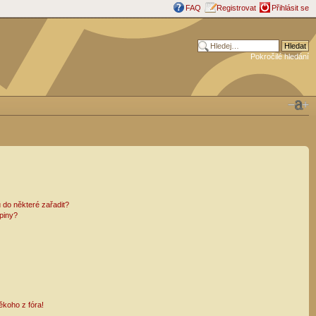
FAQ
Registrovat
Přihlásit se
Pokročilé hledání
 do některé zařadit?
piny?
ěkoho z fóra!