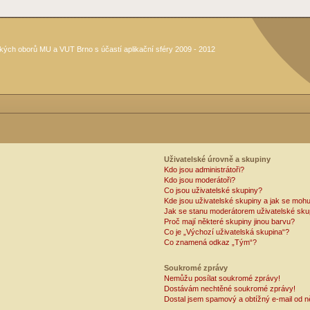
kých oborů MU a VUT Brno s účastí aplikační sféry 2009 - 2012
Uživatelské úrovně a skupiny
Kdo jsou administrátoři?
Kdo jsou moderátoři?
Co jsou uživatelské skupiny?
Kde jsou uživatelské skupiny a jak se mohu
Jak se stanu moderátorem uživatelské sku
Proč mají některé skupiny jinou barvu?
Co je „Výchozí uživatelská skupina“?
Co znamená odkaz „Tým“?
Soukromé zprávy
Nemůžu posílat soukromé zprávy!
Dostávám nechtěné soukromé zprávy!
Dostal jsem spamový a obtížný e-mail od n