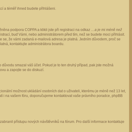
ukcí a téměř ihned budete přihlášeni.
něna podpora COPPA a klikli jste při registraci na odkaz
…a je mi méně než
istrací, buď Vámi, nebo administrátorem před tím, než se budete moci přihlásit.
stěte se, že vámi zadaná e-mailová adresa je platná. Jedním důvodem, proč se
 platná, kontaktujte administrátora boardu.
ho důvodu smazal váš účet. Pokud je to ten druhý případ, pak jste možná
novu a zapojte se do diskuzí.
cionální možnost ukládání osobních dat o uživateli, kterému je méně než 13 let,
o platí i na vašem fóru, doporučujeme kontaktovat vaše právního poradce, phpBB
y zabranil přístupu nových návštěvníků na fórum. Pro další informace kontaktuje