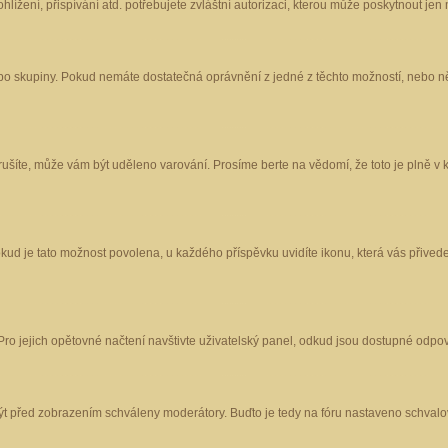
ížení, přispívání atd. potřebujete zvláštní autorizaci, kterou může poskytnout jen m
nebo skupiny. Pokud nemáte dostatečná oprávnění z jedné z těchto možností, nebo ně
porušíte, může vám být uděleno varování. Prosíme berte na vědomí, že toto je plně
okud je tato možnost povolena, u každého příspěvku uvidíte ikonu, která vás přived
o jejich opětovné načtení navštivte uživatelský panel, odkud jsou dostupné odpoví
být před zobrazením schváleny moderátory. Buďto je tedy na fóru nastaveno schvalov