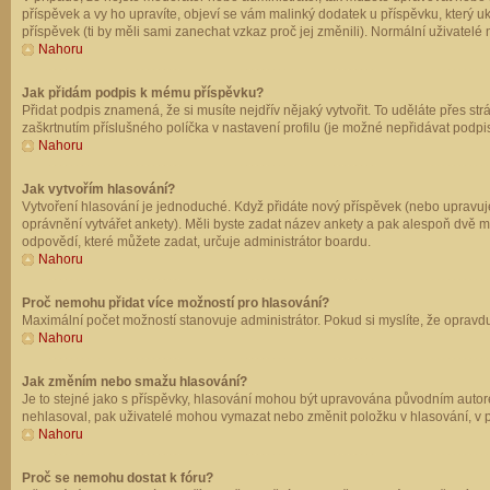
příspěvek a vy ho upravíte, objeví se vám malinký dodatek u příspěvku, který u
příspěvek (ti by měli sami zanechat vzkaz proč jej změnili). Normální uživate
Nahoru
Jak přidám podpis k mému příspěvku?
Přidat podpis znamená, že si musíte nejdřív nějaký vytvořit. To uděláte přes st
zaškrtnutím příslušného políčka v nastavení profilu (je možné nepřidávat podp
Nahoru
Jak vytvořím hlasování?
Vytvoření hlasování je jednoduché. Když přidáte nový příspěvek (nebo upravuje
oprávnění vytvářet ankety). Měli byste zadat název ankety a pak alespoň dvě 
odpovědí, které můžete zadat, určuje administrátor boardu.
Nahoru
Proč nemohu přidat více možností pro hlasování?
Maximální počet možností stanovuje administrátor. Pokud si myslíte, že opravdu
Nahoru
Jak změním nebo smažu hlasování?
Je to stejné jako s příspěvky, hlasování mohou být upravována původním autor
nehlasoval, pak uživatelé mohou vymazat nebo změnit položku v hlasování, v př
Nahoru
Proč se nemohu dostat k fóru?