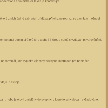
oderátor a administrátor, takže je kontaktujte.
které z nich úplně zabraňují přidávat přílohy, nezobrazí se vám tato možnost
 v kompetenci administrátorů fóra a phpBB Group nemá s vydáváním varování nic
e na formulář, kde vyplníte všechny nezbytné informace pro nahlášení
dající nástroje.
ání, nebo jste byli umístěny do skupiny, u které je schvalování vyžadováno.