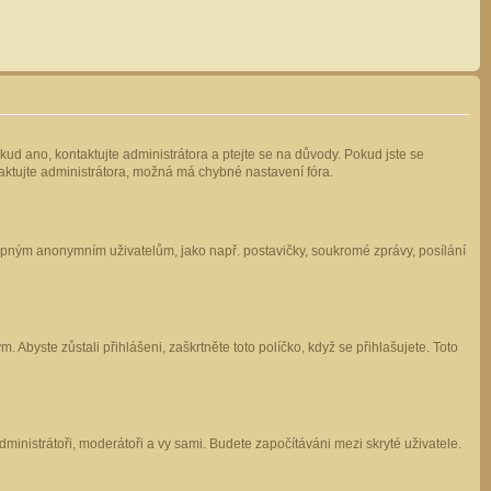
kud ano, kontaktujte administrátora a ptejte se na důvody. Pokud jste se
ntaktujte administrátora, možná má chybné nastavení fóra.
stupným anonymním uživatelům, jako např. postavičky, soukromé zprávy, posílání
 Abyste zůstali přihlášeni, zaškrtněte toto políčko, když se přihlašujete. Toto
administrátoři, moderátoři a vy sami. Budete započítáváni mezi skryté uživatele.