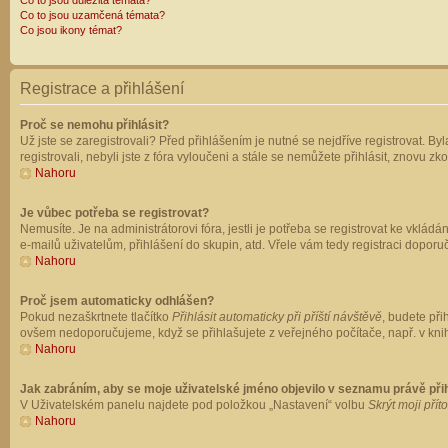
Co to jsou důležitá témata?
Co to jsou uzamčená témata?
Co jsou ikony témat?
Registrace a přihlášení
Proč se nemohu přihlásit?
Už jste se zaregistrovali? Před přihlášením je nutné se nejdříve registrovat. B
registrovali, nebyli jste z fóra vyloučeni a stále se nemůžete přihlásit, znovu
Nahoru
Je vůbec potřeba se registrovat?
Nemusíte. Je na administrátorovi fóra, jestli je potřeba se registrovat ke vk
e-mailů uživatelům, přihlášení do skupin, atd. Vřele vám tedy registraci doporu
Nahoru
Proč jsem automaticky odhlášen?
Pokud nezaškrtnete tlačítko
Přihlásit automaticky při příští návštěvě
, budete při
ovšem nedoporučujeme, když se přihlašujete z veřejného počítače, např. v knih
Nahoru
Jak zabráním, aby se moje uživatelské jméno objevilo v seznamu právě př
V Uživatelském panelu najdete pod položkou „Nastavení“ volbu
Skrýt moji přít
Nahoru