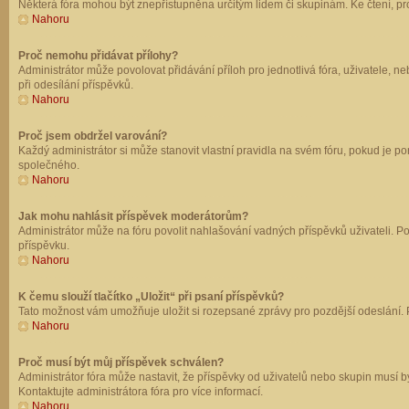
Některá fóra mohou být znepřístupněna určitým lidem či skupinám. Ke čtení, prohl
Nahoru
Proč nemohu přidávat přílohy?
Administrátor může povolovat přidávání příloh pro jednotlivá fóra, uživatele, 
při odesílání příspěvků.
Nahoru
Proč jsem obdržel varování?
Každý administrátor si může stanovit vlastní pravidla na svém fóru, pokud je 
společného.
Nahoru
Jak mohu nahlásit příspěvek moderátorům?
Administrátor může na fóru povolit nahlašování vadných příspěvků uživateli. P
příspěvku.
Nahoru
K čemu slouží tlačítko „Uložit“ při psaní příspěvků?
Tato možnost vám umožňuje uložit si rozepsané zprávy pro pozdější odeslání. Pr
Nahoru
Proč musí být můj příspěvek schválen?
Administrátor fóra může nastavit, že příspěvky od uživatelů nebo skupin musí 
Kontaktujte administrátora fóra pro více informací.
Nahoru