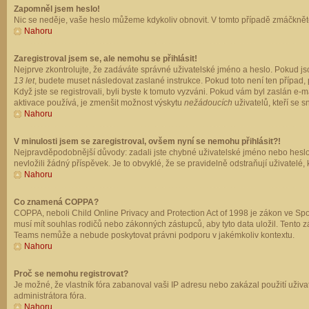
Zapomněl jsem heslo!
Nic se neděje, vaše heslo můžeme kdykoliv obnovit. V tomto případě zmáčkněte
Nahoru
Zaregistroval jsem se, ale nemohu se přihlásit!
Nejprve zkontrolujte, že zadáváte správné uživatelské jméno a heslo. Pokud js
13 let
, budete muset následovat zaslané instrukce. Pokud toto není ten případ, 
Když jste se registrovali, byli byste k tomuto vyzváni. Pokud vám byl zaslán e
aktivace používá, je zmenšit možnost výskytu
nežádoucích
uživatelů, kteří se s
Nahoru
V minulosti jsem se zaregistroval, ovšem nyní se nemohu přihlásit?!
Nejpravděpodobnější důvody: zadali jste chybné uživatelské jméno nebo heslo (z
nevložili žádný příspěvek. Je to obvyklé, že se pravidelně odstraňují uživatelé,
Nahoru
Co znamená COPPA?
COPPA, neboli Child Online Privacy and Protection Act of 1998 je zákon ve Spoj
musí mít souhlas rodičů nebo zákonných zástupců, aby tyto data uložil. Tento zá
Teams nemůže a nebude poskytovat právni podporu v jakémkoliv kontextu.
Nahoru
Proč se nemohu registrovat?
Je možné, že vlastník fóra zabanoval vaši IP adresu nebo zakázal použití uživat
administrátora fóra.
Nahoru