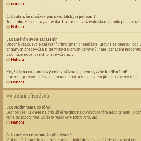
Nahoru
Jak zobrazím obrázek pod uživatelským jménem?
Tento obrázek se nazývá avatar. Lze změnit v Uživatelském panelu pod záložkou 
Nahoru
Jak změním svoje zařazení?
Obecně vzato, svoje zařazení přímo změnit nemůžete (úrovně se objevují pod v
přidaných příspěvků a k identifikaci určitých uživatelů, např. označení moderá
pak může počet vašich příspěvků snížit.
Nahoru
Když kliknu na e-mailový odkaz uživatele, jsem vyzván k přihlášení!
Pouze registrovaní uživatelé mohou posílat e-mail lidem přes nastavený e-mailo
Nahoru
Vkládání příspěvků
Jak vložím téma do fóra?
Jednoduše. Klikněte na příslušné tlačítko na obrazovce fóra nebo tématu. Možn
téma do tohoto fóra, Můžete hlasovat v tomto fóru, atd.
).
Nahoru
Jak změním nebo smažu příspěvek?
V případě, že nejste moderátor nebo administrátor, tak můžete upravovat nebo 