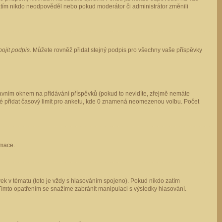
 zatím nikdo neodpověděl nebo pokud moderátor či administrátor změnili
pojit podpis
. Můžete rovněž přidat stejný podpis pro všechny vaše příspěvky
vním oknem na přidávání příspěvků (pokud to nevidíte, zřejmě nemáte
ké přidat časový limit pro anketu, kde 0 znamená neomezenou volbu. Počet
rmace.
ek v tématu (toto je vždy s hlasováním spojeno). Pokud nikdo zatím
Tímto opatřením se snažíme zabránit manipulaci s výsledky hlasování.