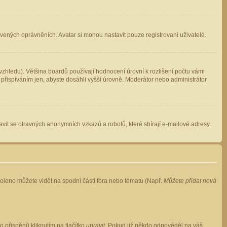
avených oprávněních. Avatar si mohou nastavit pouze registrovaní uživatelé.
zhledu). Většina boardů používají hodnocení úrovní k rozlišení počtu vámi
 přispíváním jen, abyste dosáhli vyšší úrovně. Moderátor nebo administrátor
vit se otravných anonymních vzkazů a robotů, které sbírají e-mailové adresy.
voleno můžete vidět na spodní části fóra nebo tématu (Např.
Můžete přidat nová
přispění) kliknutím na tlačítko
upravit
. Pokud již někdo odpověděl na váš