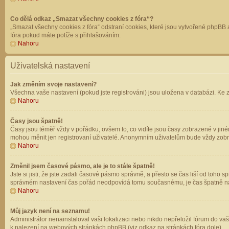
Co dělá odkaz „Smazat všechny cookies z fóra“?
„Smazat všechny cookies z fóra“ odstraní cookies, které jsou vytvořené phpBB a
fóra pokud máte potíže s přihlašováním.
Nahoru
Uživatelská nastavení
Jak změním svoje nastavení?
Všechna vaše nastavení (pokud jste registrováni) jsou uložena v databázi. Ke 
Nahoru
Časy jsou špatně!
Časy jsou téměř vždy v pořádku, ovšem to, co vidíte jsou časy zobrazené v jin
mohou měnit jen registrovaní uživatelé. Anonymním uživatelům bude vždy zobr
Nahoru
Změnil jsem časové pásmo, ale je to stále špatně!
Jste si jisti, že jste zadali časové pásmo správně, a přesto se čas liší od to
správném nastavení čas pořád neodpovídá tomu současnému, je čas špatně na
Nahoru
Můj jazyk není na seznamu!
Administrátor nenainstaloval vaši lokalizaci nebo nikdo nepřeložil fórum do va
k nalezení na webových stránkách phpBB (viz odkaz na stránkách fóra dole).