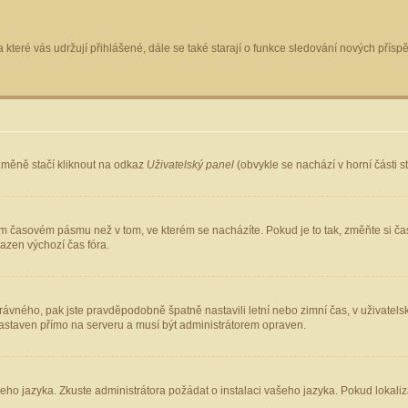
 které vás udržují přihlášené, dále se také starají o funkce sledování nových pří
změně stačí kliknout na odkaz
Uživatelský panel
(obvykle se nachází v horní části 
ém časovém pásmu než v tom, ve kterém se nacházíte. Pokud je to tak, změňte si ča
azen výchozí čas fóra.
ho správného, pak jste pravděpodobně špatně nastavili letní nebo zimní čas, v uživ
staven přímo na serveru a musí být administrátorem opraven.
šeho jazyka. Zkuste administrátora požádat o instalaci vašeho jazyka. Pokud lokaliz