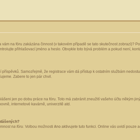
yla vám na fóru zakázána činnost (v takovém případě se tato skutečnost zobrazí)? Po
 zkontrolujte přihlašovací jméno a heslo. Obvykle toto bývá problém a pokud není, ko
ládání příspěvků. Samozřejmě, že registrace vám dá přístup k ostatním službám nedo
čujeme. Zabere to jen pár chvil.
hlášeni jen po dobu práce na fóru. Toto má zabránit zneužití vašeho účtu někým jiným.
ovně, internetové kavárně, univerzitě atd.
ihlášených?
omnost na fóru
. Volbou možnosti
Ano
aktivujete tuto funkci. Online vás uvidí pouze 