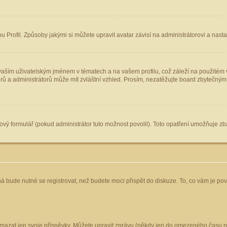
Profil. Způsoby jakými si můžete upravit avatar závisí na administrátorovi a nast
aším uživatelským jménem v tématech a na vašem profilu, což záleží na použitém v
torů a administrátorů může mít zvláštní vzhled. Prosím, nezatěžujte board zbytečným
vý formulář (pokud administrátor tuto možnost povolil). Toto opatření umožňuje zba
á bude nutné se registrovat, než budete moci přispět do diskuze. To, co vám je po
mazat jen svoje příspěvky. Můžete upravit zprávu (někdy jen do omezeného času po 