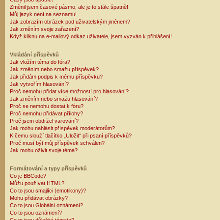
Změnil jsem časové pásmo, ale je to stále špatně!
Můj jazyk není na seznamu!
Jak zobrazím obrázek pod uživatelským jménem?
Jak změním svoje zařazení?
Když kliknu na e-mailový odkaz uživatele, jsem vyzván k přihlášení!
Vkládání příspěvků
Jak vložím téma do fóra?
Jak změním nebo smažu příspěvek?
Jak přidám podpis k mému příspěvku?
Jak vytvořím hlasování?
Proč nemohu přidat více možností pro hlasování?
Jak změním nebo smažu hlasování?
Proč se nemohu dostat k fóru?
Proč nemohu přidávat přílohy?
Proč jsem obdržel varování?
Jak mohu nahlásit příspěvek moderátorům?
K čemu slouží tlačítko „Uložit“ při psaní příspěvků?
Proč musí být můj příspěvek schválen?
Jak mohu oživit svoje téma?
Formátování a typy příspěvků
Co je BBCode?
Můžu používat HTML?
Co to jsou smajlíci (emotikony)?
Mohu přidávat obrázky?
Co to jsou Globální oznámení?
Co to jsou oznámení?