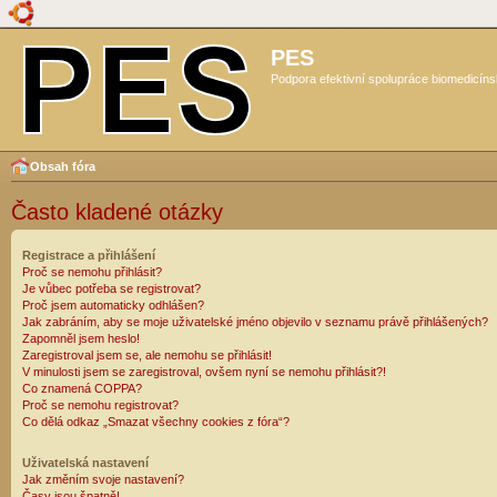
PES
Podpora efektivní spolupráce biomedicíns
Obsah fóra
Často kladené otázky
Registrace a přihlášení
Proč se nemohu přihlásit?
Je vůbec potřeba se registrovat?
Proč jsem automaticky odhlášen?
Jak zabráním, aby se moje uživatelské jméno objevilo v seznamu právě přihlášených?
Zapomněl jsem heslo!
Zaregistroval jsem se, ale nemohu se přihlásit!
V minulosti jsem se zaregistroval, ovšem nyní se nemohu přihlásit?!
Co znamená COPPA?
Proč se nemohu registrovat?
Co dělá odkaz „Smazat všechny cookies z fóra“?
Uživatelská nastavení
Jak změním svoje nastavení?
Časy jsou špatně!