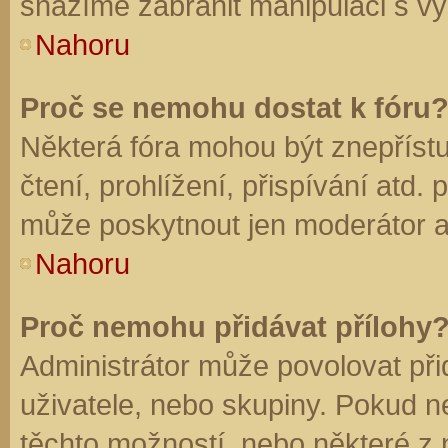
snažíme zabránit manipulaci s vý
Nahoru
Proč se nemohu dostat k fóru
Některá fóra mohou být znepříst
čtení, prohlížení, přispívání atd. 
může poskytnout jen moderátor a a
Nahoru
Proč nemohu přidávat přílohy
Administrátor může povolovat přid
uživatele, nebo skupiny. Pokud 
těchto možností, nebo některé z n