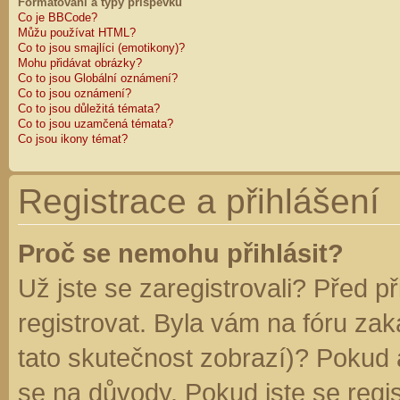
Formátování a typy příspěvků
Co je BBCode?
Můžu používat HTML?
Co to jsou smajlíci (emotikony)?
Mohu přidávat obrázky?
Co to jsou Globální oznámení?
Co to jsou oznámení?
Co to jsou důležitá témata?
Co to jsou uzamčená témata?
Co jsou ikony témat?
Registrace a přihlášení
Proč se nemohu přihlásit?
Už jste se zaregistrovali? Před p
registrovat. Byla vám na fóru za
tato skutečnost zobrazí)? Pokud a
se na důvody. Pokud jste se regist