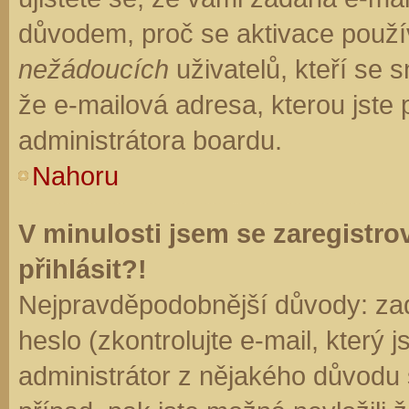
důvodem, proč se aktivace použí
nežádoucích
uživatelů, kteří se s
že e-mailová adresa, kterou jste p
administrátora boardu.
Nahoru
V minulosti jsem se zaregistr
přihlásit?!
Nejpravděpodobnější důvody: zad
heslo (zkontrolujte e-mail, který j
administrátor z nějakého důvodu 