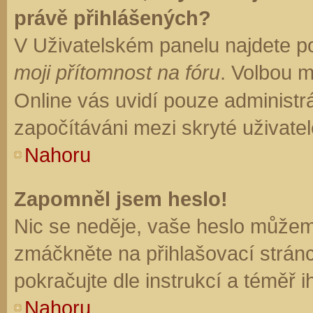
právě přihlášených?
V Uživatelském panelu najdete p
moji přítomnost na fóru
. Volbou 
Online vás uvidí pouze administrá
započítáváni mezi skryté uživatel
Nahoru
Zapomněl jsem heslo!
Nic se neděje, vaše heslo můžem
zmáčkněte na přihlašovací stránc
pokračujte dle instrukcí a téměř i
Nahoru