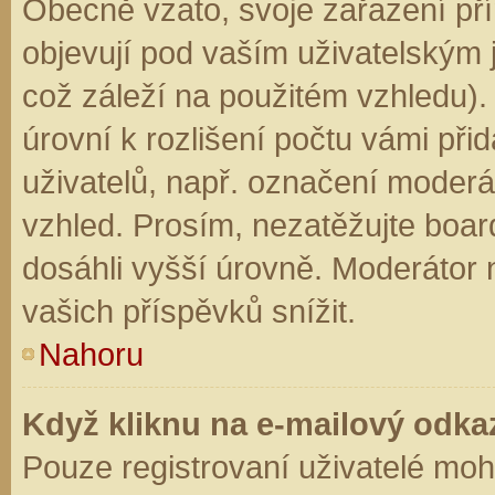
Obecně vzato, svoje zařazení př
objevují pod vaším uživatelským
což záleží na použitém vzhledu).
úrovní k rozlišení počtu vámi přid
uživatelů, např. označení moderá
vzhled. Prosím, nezatěžujte boar
dosáhli vyšší úrovně. Moderátor
vašich příspěvků snížit.
Nahoru
Když kliknu na e-mailový odkaz
Pouze registrovaní uživatelé moh