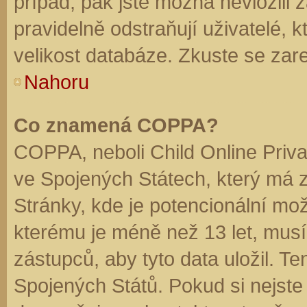
případ, pak jste možná nevložili 
pravidelně odstraňují uživatelé, k
velikost databáze. Zkuste se zare
Nahoru
Co znamená COPPA?
COPPA, neboli Child Online Priva
ve Spojených Státech, který má z
Stránky, kde je potencionální mož
kterému je méně než 13 let, mus
zástupců, aby tyto data uložil. Te
Spojených Států. Pokud si nejste jis