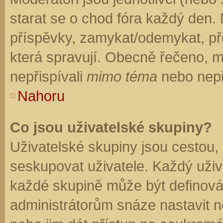
starat se o chod fóra každý den.
příspěvky, zamykat/odemykat, př
která spravují. Obecně řečeno, mo
nepřispívali
mimo téma
nebo nepři
Nahoru
Co jsou uživatelské skupiny?
Uživatelské skupiny jsou cestou,
seskupovat uživatele. Každý uživa
každé skupině může být definován
administrátorům snáze nastavit n