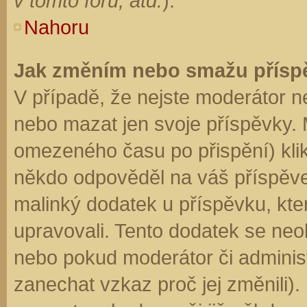
v tomto fóru, atd.
).
Nahoru
Jak změním nebo smažu přísp
V případě, že nejste moderátor n
nebo mazat jen svoje příspěvky. 
omezeného času po přispění) klik
někdo odpověděl na váš příspěve
malinký dodatek u příspěvku, kter
upravovali. Tento dodatek se neo
nebo pokud moderátor či administr
zanechat vzkaz proč jej změnili)