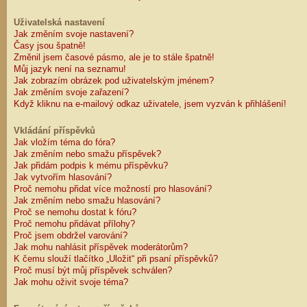
Uživatelská nastavení
Jak změním svoje nastavení?
Časy jsou špatně!
Změnil jsem časové pásmo, ale je to stále špatně!
Můj jazyk není na seznamu!
Jak zobrazím obrázek pod uživatelským jménem?
Jak změním svoje zařazení?
Když kliknu na e-mailový odkaz uživatele, jsem vyzván k přihlášení!
Vkládání příspěvků
Jak vložím téma do fóra?
Jak změním nebo smažu příspěvek?
Jak přidám podpis k mému příspěvku?
Jak vytvořím hlasování?
Proč nemohu přidat více možností pro hlasování?
Jak změním nebo smažu hlasování?
Proč se nemohu dostat k fóru?
Proč nemohu přidávat přílohy?
Proč jsem obdržel varování?
Jak mohu nahlásit příspěvek moderátorům?
K čemu slouží tlačítko „Uložit“ při psaní příspěvků?
Proč musí být můj příspěvek schválen?
Jak mohu oživit svoje téma?