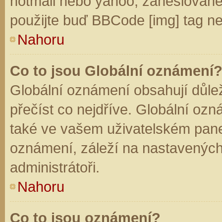
hotmail nebo yahoo, zaheslované
použijte buď BBCode [img] tag ne
Nahoru
Co to jsou Globální oznámení
Globální oznámení obsahují důleži
přečíst co nejdříve. Globální oz
také ve vašem uživatelském panelu
oznámení, záleží na nastavených
administrátoři.
Nahoru
Co to jsou oznámení?