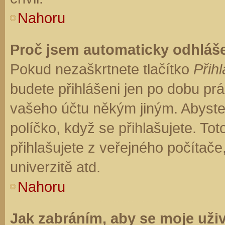
Nahoru
Proč jsem automaticky odhláš
Pokud nezaškrtnete tlačítko
Přihl
budete přihlášeni jen po dobu prá
vašeho účtu někým jiným. Abyste z
políčko, když se přihlašujete. T
přihlašujete z veřejného počítače
univerzitě atd.
Nahoru
Jak zabráním, aby se moje uži