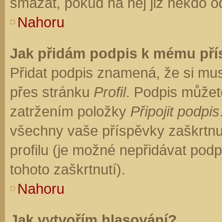
smazat, pokud na něj již někdo o
Nahoru
Jak přidám podpis k mému př
Přidat podpis znamená, že si musí
přes stránku
Profil
. Podpis můžet
zatržením položky
Připojit podpis
všechny vaše příspěvky zaškrtnu
profilu (je možné nepřidávat po
tohoto zaškrtnutí).
Nahoru
Jak vytvořím hlasování?