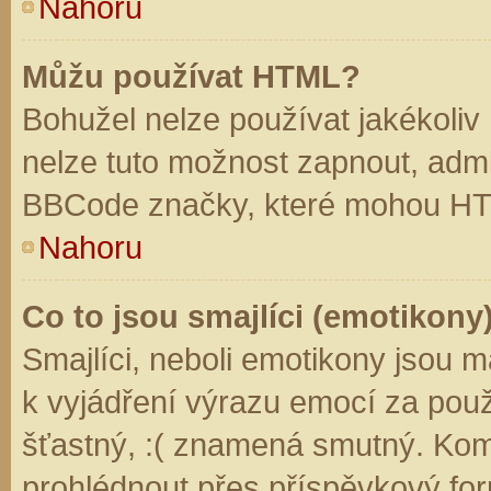
Nahoru
Můžu používat HTML?
Bohužel nelze používat jakékoliv
nelze tuto možnost zapnout, admi
BBCode značky, které mohou HT
Nahoru
Co to jsou smajlíci (emotikony
Smajlíci, neboli emotikony jsou m
k vyjádření výrazu emocí za použ
šťastný, :( znamená smutný. Kom
prohlédnout přes příspěvkový for