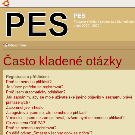
PES
Podpora efektivní spolupráce biomedicín
sféry 2009 - 2012
Obsah fóra
Často kladené otázky
Registrace a přihlášení
Proč se nemohu přihlásit?
Je vůbec potřeba se registrovat?
Proč jsem automaticky odhlášen?
Jak zabráním, aby se moje uživatelské jméno objevilo v seznamu právě
přihlášených?
Zapomněl jsem heslo!
Zaregistroval jsem se, ale nemohu se přihlásit!
V minulosti jsem se zaregistroval, ovšem nyní se nemohu přihlásit?!
Co znamená COPPA?
Proč se nemohu registrovat?
Co dělá odkaz „Smazat všechny cookies z fóra“?