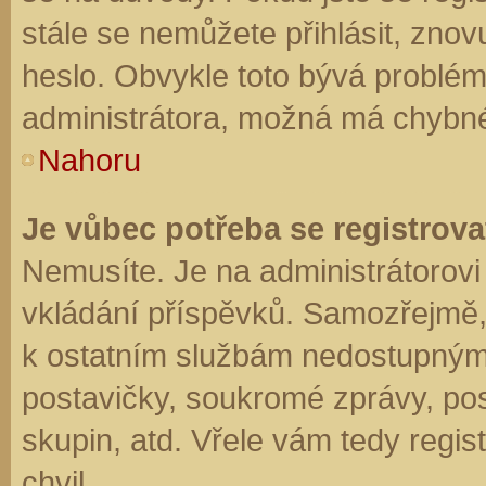
stále se nemůžete přihlásit, znov
heslo. Obvykle toto bývá problém
administrátora, možná má chybné
Nahoru
Je vůbec potřeba se registrova
Nemusíte. Je na administrátorovi f
vkládání příspěvků. Samozřejmě,
k ostatním službám nedostupným
postavičky, soukromé zprávy, posí
skupin, atd. Vřele vám tedy regis
chvil.