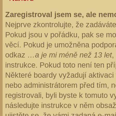
Zaregistroval jsem se, ale nemo
Nejprve zkontrolujte, že zadávát
Pokud jsou v pořádku, pak se moh
věcí. Pokud je umožněna podpora C
odkaz
…a je mi méně než 13 let
,
instrukce. Pokud toto není ten př
Některé boardy vyžadují aktivaci
nebo administrátorem před tím, ne
registrovali, byli byste k tomuto
následujte instrukce v něm obsaže
ujistěte se, že vámi zadaná e-ma