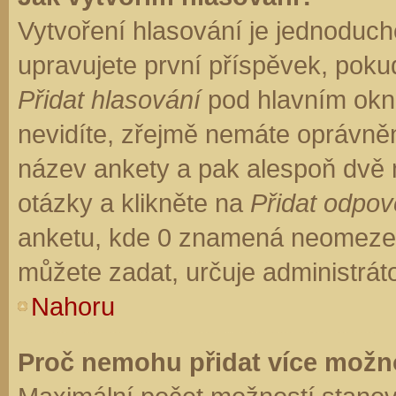
Vytvoření hlasování je jednoduch
upravujete první příspěvek, pokud
Přidat hlasování
pod hlavním okn
nevidíte, zřejmě nemáte oprávněn
název ankety a pak alespoň dvě
otázky a klikněte na
Přidat odpo
anketu, kde 0 znamená neomezen
můžete zadat, určuje administrát
Nahoru
Proč nemohu přidat více možno