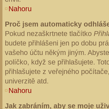
Nahoru
Proč jsem automaticky odhláš
Pokud nezaškrtnete tlačítko
Přihl
budete přihlášeni jen po dobu prá
vašeho účtu někým jiným. Abyste z
políčko, když se přihlašujete. T
přihlašujete z veřejného počítače
univerzitě atd.
Nahoru
Jak zabráním, aby se moje uži