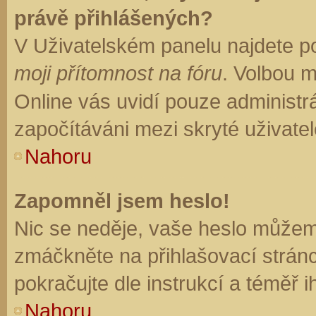
právě přihlášených?
V Uživatelském panelu najdete p
moji přítomnost na fóru
. Volbou 
Online vás uvidí pouze administrá
započítáváni mezi skryté uživatel
Nahoru
Zapomněl jsem heslo!
Nic se neděje, vaše heslo můžem
zmáčkněte na přihlašovací stránc
pokračujte dle instrukcí a téměř i
Nahoru