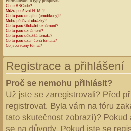
Formátování a typy příspěvků
Co je BBCode?
Můžu používat HTML?
Co to jsou smajlíci (emotikony)?
Mohu přidávat obrázky?
Co to jsou Globální oznámení?
Co to jsou oznámení?
Co to jsou důležitá témata?
Co to jsou uzamčená témata?
Co jsou ikony témat?
Registrace a přihlášení
Proč se nemohu přihlásit?
Už jste se zaregistrovali? Před p
registrovat. Byla vám na fóru za
tato skutečnost zobrazí)? Pokud a
se na důvody. Pokud jste se regist