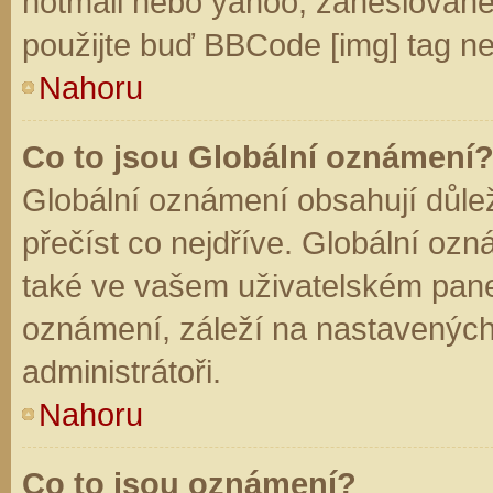
hotmail nebo yahoo, zaheslované
použijte buď BBCode [img] tag ne
Nahoru
Co to jsou Globální oznámení
Globální oznámení obsahují důleži
přečíst co nejdříve. Globální oz
také ve vašem uživatelském panelu
oznámení, záleží na nastavených
administrátoři.
Nahoru
Co to jsou oznámení?