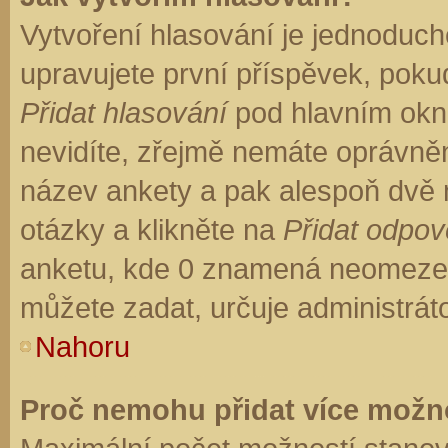
Vytvoření hlasování je jednoduch
upravujete první příspěvek, pokud
Přidat hlasování
pod hlavním okn
nevidíte, zřejmě nemáte oprávněn
název ankety a pak alespoň dvě
otázky a klikněte na
Přidat odpo
anketu, kde 0 znamená neomezen
můžete zadat, určuje administrát
Nahoru
Proč nemohu přidat více možno