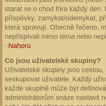
starat se o chod fóra každý den.
příspěvky, zamykat/odemykat, př
která spravují. Obecně řečeno, mo
nepřispívali
mimo téma
nebo nepři
Nahoru
Co jsou uživatelské skupiny?
Uživatelské skupiny jsou cestou,
seskupovat uživatele. Každý uživa
každé skupině může být definován
administrátorům snáze nastavit n