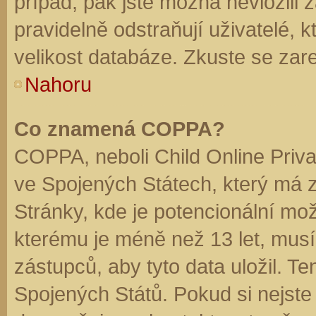
případ, pak jste možná nevložili 
pravidelně odstraňují uživatelé, k
velikost databáze. Zkuste se zare
Nahoru
Co znamená COPPA?
COPPA, neboli Child Online Priva
ve Spojených Státech, který má z
Stránky, kde je potencionální mož
kterému je méně než 13 let, mus
zástupců, aby tyto data uložil. Te
Spojených Států. Pokud si nejste jis