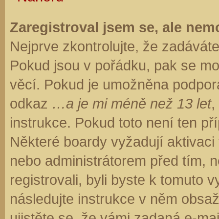
Zaregistroval jsem se, ale nemo
Nejprve zkontrolujte, že zadávát
Pokud jsou v pořádku, pak se moh
věcí. Pokud je umožněna podpora C
odkaz
…a je mi méně než 13 let
,
instrukce. Pokud toto není ten př
Některé boardy vyžadují aktivaci
nebo administrátorem před tím, ne
registrovali, byli byste k tomuto
následujte instrukce v něm obsaže
ujistěte se, že vámi zadaná e-ma