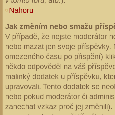
v tomto fóru, atd.
).
Nahoru
Jak změním nebo smažu přísp
V případě, že nejste moderátor n
nebo mazat jen svoje příspěvky. 
omezeného času po přispění) klik
někdo odpověděl na váš příspěve
malinký dodatek u příspěvku, kter
upravovali. Tento dodatek se neo
nebo pokud moderátor či administr
zanechat vzkaz proč jej změnili)