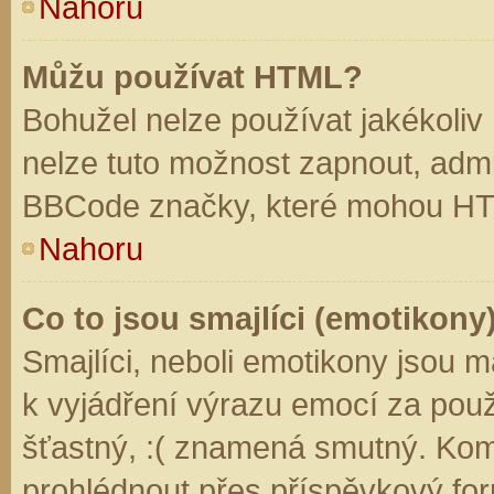
Nahoru
Můžu používat HTML?
Bohužel nelze používat jakékoliv
nelze tuto možnost zapnout, admi
BBCode značky, které mohou HT
Nahoru
Co to jsou smajlíci (emotikony
Smajlíci, neboli emotikony jsou m
k vyjádření výrazu emocí za použ
šťastný, :( znamená smutný. Kom
prohlédnout přes příspěvkový for