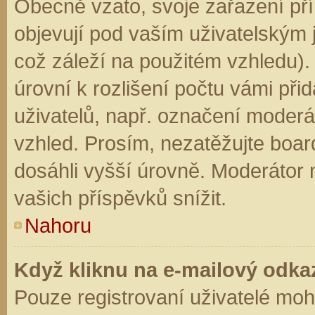
Obecně vzato, svoje zařazení př
objevují pod vaším uživatelským
což záleží na použitém vzhledu).
úrovní k rozlišení počtu vámi přid
uživatelů, např. označení moderá
vzhled. Prosím, nezatěžujte boar
dosáhli vyšší úrovně. Moderátor
vašich příspěvků snížit.
Nahoru
Když kliknu na e-mailový odkaz
Pouze registrovaní uživatelé moh