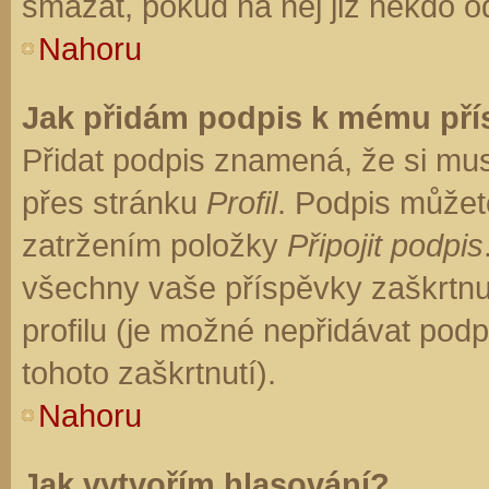
smazat, pokud na něj již někdo o
Nahoru
Jak přidám podpis k mému př
Přidat podpis znamená, že si musí
přes stránku
Profil
. Podpis můžet
zatržením položky
Připojit podpis
všechny vaše příspěvky zaškrtnu
profilu (je možné nepřidávat po
tohoto zaškrtnutí).
Nahoru
Jak vytvořím hlasování?