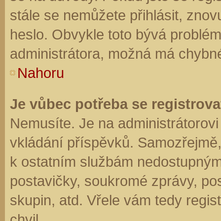
stále se nemůžete přihlásit, znov
heslo. Obvykle toto bývá problém
administrátora, možná má chybné
Nahoru
Je vůbec potřeba se registrova
Nemusíte. Je na administrátorovi f
vkládání příspěvků. Samozřejmě,
k ostatním službám nedostupným
postavičky, soukromé zprávy, posí
skupin, atd. Vřele vám tedy regis
chvil.