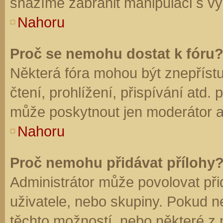
snažíme zabránit manipulaci s vý
Nahoru
Proč se nemohu dostat k fóru
Některá fóra mohou být znepříst
čtení, prohlížení, přispívání atd. 
může poskytnout jen moderátor a a
Nahoru
Proč nemohu přidávat přílohy
Administrátor může povolovat přid
uživatele, nebo skupiny. Pokud 
těchto možností, nebo některé z n