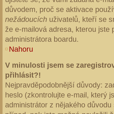
důvodem, proč se aktivace použí
nežádoucích
uživatelů, kteří se s
že e-mailová adresa, kterou jste p
administrátora boardu.
Nahoru
V minulosti jsem se zaregistr
přihlásit?!
Nejpravděpodobnější důvody: zad
heslo (zkontrolujte e-mail, který j
administrátor z nějakého důvodu 