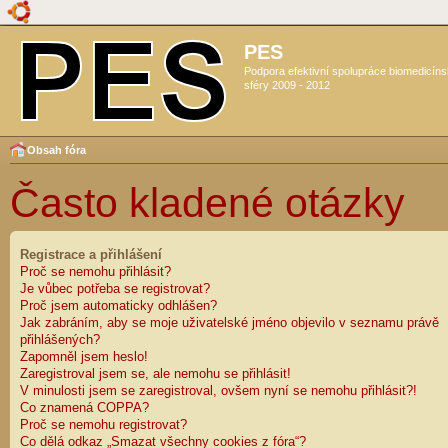
PES
Podpora efektivní spolupráce biomedicín
sféry 2009 - 2012
Obsah fóra
Často kladené otázky
Registrace a přihlášení
Proč se nemohu přihlásit?
Je vůbec potřeba se registrovat?
Proč jsem automaticky odhlášen?
Jak zabráním, aby se moje uživatelské jméno objevilo v seznamu právě
přihlášených?
Zapomněl jsem heslo!
Zaregistroval jsem se, ale nemohu se přihlásit!
V minulosti jsem se zaregistroval, ovšem nyní se nemohu přihlásit?!
Co znamená COPPA?
Proč se nemohu registrovat?
Co dělá odkaz „Smazat všechny cookies z fóra“?