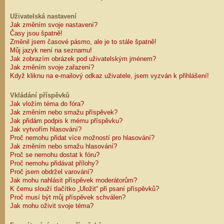
Uživatelská nastavení
Jak změním svoje nastavení?
Časy jsou špatně!
Změnil jsem časové pásmo, ale je to stále špatně!
Můj jazyk není na seznamu!
Jak zobrazím obrázek pod uživatelským jménem?
Jak změním svoje zařazení?
Když kliknu na e-mailový odkaz uživatele, jsem vyzván k přihlášení!
Vkládání příspěvků
Jak vložím téma do fóra?
Jak změním nebo smažu příspěvek?
Jak přidám podpis k mému příspěvku?
Jak vytvořím hlasování?
Proč nemohu přidat více možností pro hlasování?
Jak změním nebo smažu hlasování?
Proč se nemohu dostat k fóru?
Proč nemohu přidávat přílohy?
Proč jsem obdržel varování?
Jak mohu nahlásit příspěvek moderátorům?
K čemu slouží tlačítko „Uložit“ při psaní příspěvků?
Proč musí být můj příspěvek schválen?
Jak mohu oživit svoje téma?