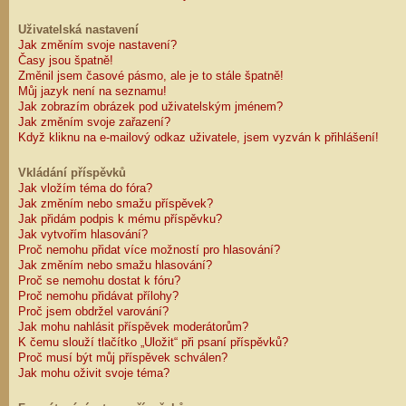
Uživatelská nastavení
Jak změním svoje nastavení?
Časy jsou špatně!
Změnil jsem časové pásmo, ale je to stále špatně!
Můj jazyk není na seznamu!
Jak zobrazím obrázek pod uživatelským jménem?
Jak změním svoje zařazení?
Když kliknu na e-mailový odkaz uživatele, jsem vyzván k přihlášení!
Vkládání příspěvků
Jak vložím téma do fóra?
Jak změním nebo smažu příspěvek?
Jak přidám podpis k mému příspěvku?
Jak vytvořím hlasování?
Proč nemohu přidat více možností pro hlasování?
Jak změním nebo smažu hlasování?
Proč se nemohu dostat k fóru?
Proč nemohu přidávat přílohy?
Proč jsem obdržel varování?
Jak mohu nahlásit příspěvek moderátorům?
K čemu slouží tlačítko „Uložit“ při psaní příspěvků?
Proč musí být můj příspěvek schválen?
Jak mohu oživit svoje téma?