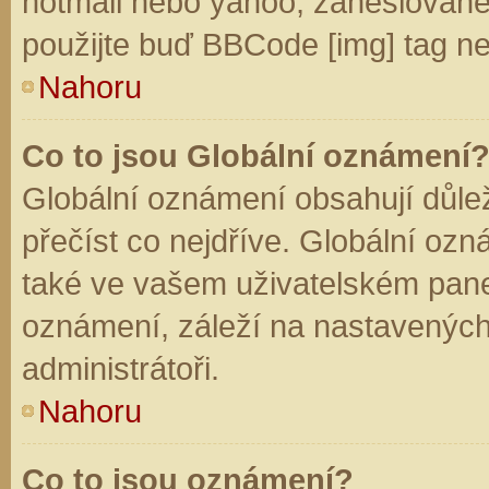
hotmail nebo yahoo, zaheslované
použijte buď BBCode [img] tag ne
Nahoru
Co to jsou Globální oznámení
Globální oznámení obsahují důleži
přečíst co nejdříve. Globální oz
také ve vašem uživatelském panelu
oznámení, záleží na nastavených
administrátoři.
Nahoru
Co to jsou oznámení?