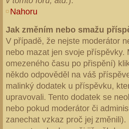
v tomto fóru, atd.
).
Nahoru
Jak změním nebo smažu přísp
V případě, že nejste moderátor n
nebo mazat jen svoje příspěvky. 
omezeného času po přispění) klik
někdo odpověděl na váš příspěve
malinký dodatek u příspěvku, kter
upravovali. Tento dodatek se neo
nebo pokud moderátor či administr
zanechat vzkaz proč jej změnili)