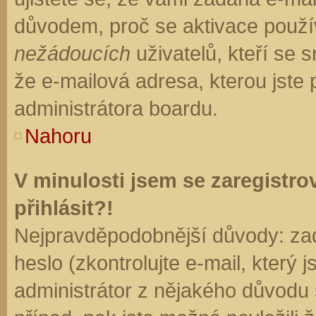
důvodem, proč se aktivace použí
nežádoucích
uživatelů, kteří se s
že e-mailová adresa, kterou jste p
administrátora boardu.
Nahoru
V minulosti jsem se zaregistr
přihlásit?!
Nejpravděpodobnější důvody: zad
heslo (zkontrolujte e-mail, který j
administrátor z nějakého důvodu 