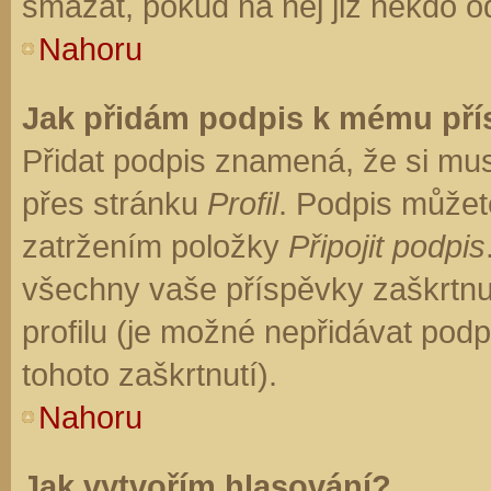
smazat, pokud na něj již někdo o
Nahoru
Jak přidám podpis k mému př
Přidat podpis znamená, že si musí
přes stránku
Profil
. Podpis můžet
zatržením položky
Připojit podpis
všechny vaše příspěvky zaškrtnu
profilu (je možné nepřidávat po
tohoto zaškrtnutí).
Nahoru
Jak vytvořím hlasování?