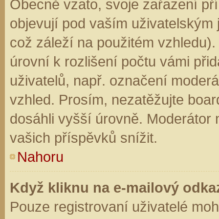
Obecně vzato, svoje zařazení př
objevují pod vaším uživatelským
což záleží na použitém vzhledu).
úrovní k rozlišení počtu vámi přid
uživatelů, např. označení moderá
vzhled. Prosím, nezatěžujte boar
dosáhli vyšší úrovně. Moderátor
vašich příspěvků snížit.
Nahoru
Když kliknu na e-mailový odkaz
Pouze registrovaní uživatelé moh