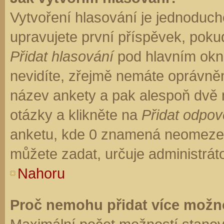
Vytvoření hlasování je jednoduch
upravujete první příspěvek, pokud
Přidat hlasování
pod hlavním okn
nevidíte, zřejmě nemáte oprávněn
název ankety a pak alespoň dvě
otázky a klikněte na
Přidat odpo
anketu, kde 0 znamená neomezen
můžete zadat, určuje administrát
Nahoru
Proč nemohu přidat více možno