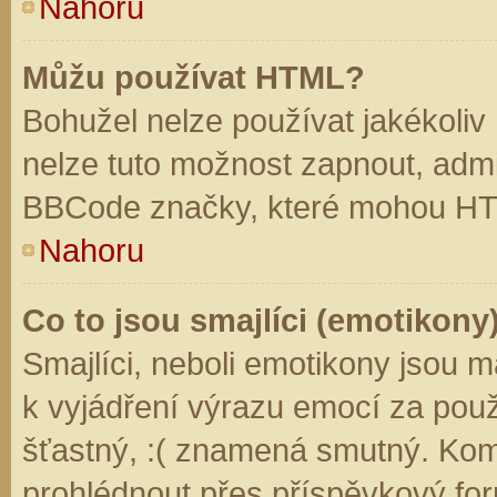
Nahoru
Můžu používat HTML?
Bohužel nelze používat jakékoliv
nelze tuto možnost zapnout, admi
BBCode značky, které mohou HT
Nahoru
Co to jsou smajlíci (emotikony
Smajlíci, neboli emotikony jsou m
k vyjádření výrazu emocí za použ
šťastný, :( znamená smutný. Kom
prohlédnout přes příspěvkový for