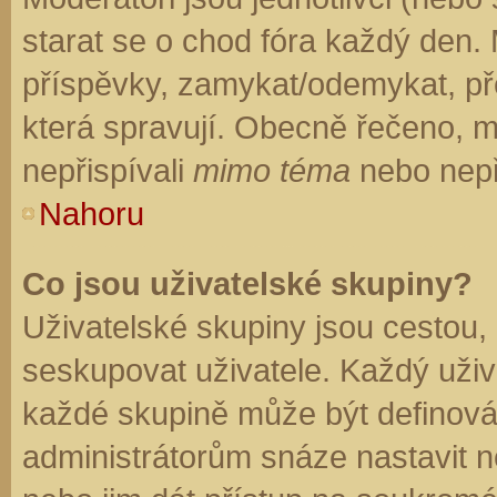
starat se o chod fóra každý den.
příspěvky, zamykat/odemykat, př
která spravují. Obecně řečeno, mo
nepřispívali
mimo téma
nebo nepři
Nahoru
Co jsou uživatelské skupiny?
Uživatelské skupiny jsou cestou,
seskupovat uživatele. Každý uživa
každé skupině může být definován
administrátorům snáze nastavit n