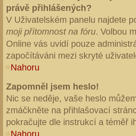
právě přihlášených?
V Uživatelském panelu najdete p
moji přítomnost na fóru
. Volbou 
Online vás uvidí pouze administrá
započítáváni mezi skryté uživatel
Nahoru
Zapomněl jsem heslo!
Nic se neděje, vaše heslo můžem
zmáčkněte na přihlašovací stránc
pokračujte dle instrukcí a téměř i
Nahoru