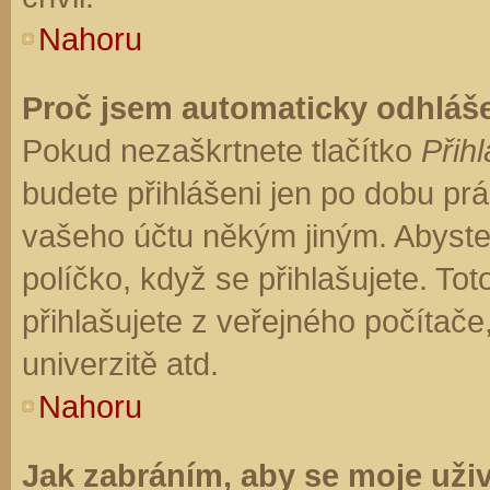
Nahoru
Proč jsem automaticky odhláš
Pokud nezaškrtnete tlačítko
Přihl
budete přihlášeni jen po dobu prá
vašeho účtu někým jiným. Abyste z
políčko, když se přihlašujete. T
přihlašujete z veřejného počítače
univerzitě atd.
Nahoru
Jak zabráním, aby se moje uži