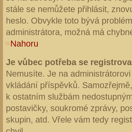
stále se nemůžete přihlásit, znov
heslo. Obvykle toto bývá problém
administrátora, možná má chybné
Nahoru
Je vůbec potřeba se registrova
Nemusíte. Je na administrátorovi f
vkládání příspěvků. Samozřejmě,
k ostatním službám nedostupným
postavičky, soukromé zprávy, posí
skupin, atd. Vřele vám tedy regis
chvil.