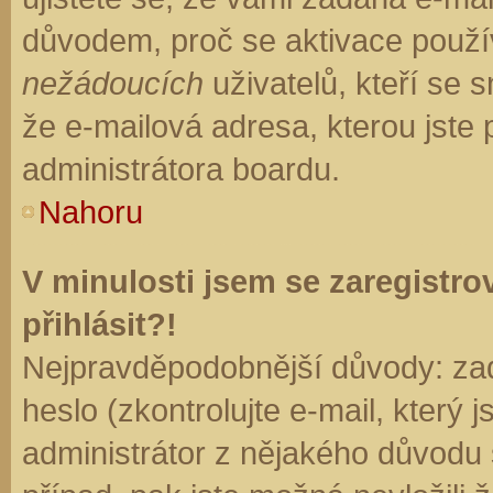
důvodem, proč se aktivace použí
nežádoucích
uživatelů, kteří se s
že e-mailová adresa, kterou jste p
administrátora boardu.
Nahoru
V minulosti jsem se zaregistr
přihlásit?!
Nejpravděpodobnější důvody: zad
heslo (zkontrolujte e-mail, který j
administrátor z nějakého důvodu 