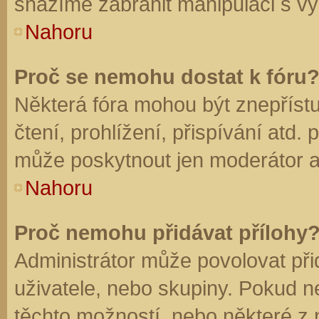
snažíme zabránit manipulaci s vý
Nahoru
Proč se nemohu dostat k fóru
Některá fóra mohou být znepříst
čtení, prohlížení, přispívání atd. 
může poskytnout jen moderátor a a
Nahoru
Proč nemohu přidávat přílohy
Administrátor může povolovat přid
uživatele, nebo skupiny. Pokud 
těchto možností, nebo některé z n