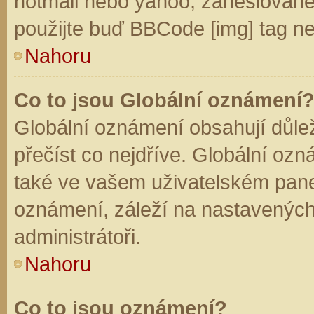
hotmail nebo yahoo, zaheslované
použijte buď BBCode [img] tag ne
Nahoru
Co to jsou Globální oznámení
Globální oznámení obsahují důleži
přečíst co nejdříve. Globální oz
také ve vašem uživatelském panelu
oznámení, záleží na nastavených
administrátoři.
Nahoru
Co to jsou oznámení?