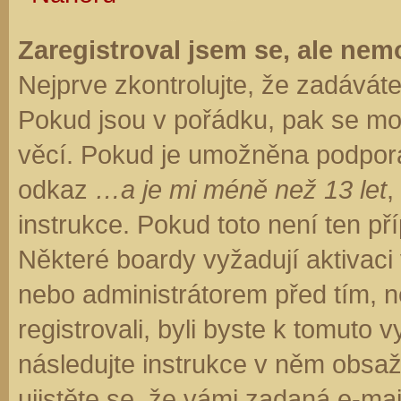
Zaregistroval jsem se, ale nemo
Nejprve zkontrolujte, že zadávát
Pokud jsou v pořádku, pak se moh
věcí. Pokud je umožněna podpora C
odkaz
…a je mi méně než 13 let
,
instrukce. Pokud toto není ten př
Některé boardy vyžadují aktivaci
nebo administrátorem před tím, ne
registrovali, byli byste k tomuto
následujte instrukce v něm obsaže
ujistěte se, že vámi zadaná e-ma