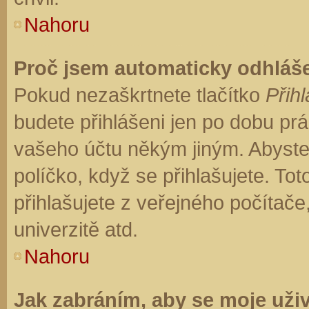
Nahoru
Proč jsem automaticky odhláš
Pokud nezaškrtnete tlačítko
Přihl
budete přihlášeni jen po dobu prá
vašeho účtu někým jiným. Abyste z
políčko, když se přihlašujete. T
přihlašujete z veřejného počítače
univerzitě atd.
Nahoru
Jak zabráním, aby se moje uži