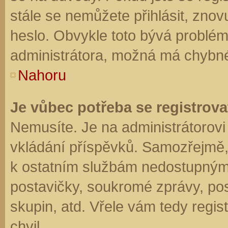
stále se nemůžete přihlásit, znov
heslo. Obvykle toto bývá problém
administrátora, možná má chybné
Nahoru
Je vůbec potřeba se registrova
Nemusíte. Je na administrátorovi f
vkládání příspěvků. Samozřejmě,
k ostatním službám nedostupným
postavičky, soukromé zprávy, posí
skupin, atd. Vřele vám tedy regis
chvil.