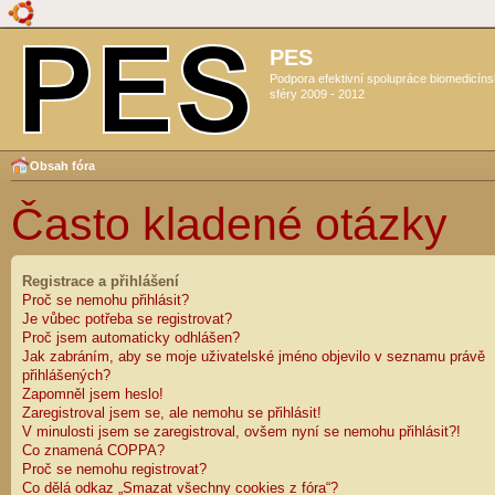
PES
Podpora efektivní spolupráce biomedicín
sféry 2009 - 2012
Obsah fóra
Často kladené otázky
Registrace a přihlášení
Proč se nemohu přihlásit?
Je vůbec potřeba se registrovat?
Proč jsem automaticky odhlášen?
Jak zabráním, aby se moje uživatelské jméno objevilo v seznamu právě
přihlášených?
Zapomněl jsem heslo!
Zaregistroval jsem se, ale nemohu se přihlásit!
V minulosti jsem se zaregistroval, ovšem nyní se nemohu přihlásit?!
Co znamená COPPA?
Proč se nemohu registrovat?
Co dělá odkaz „Smazat všechny cookies z fóra“?