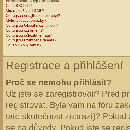
Formátování a typy příspěvků
Co je BBCode?
Můžu používat HTML?
Co to jsou smajlíci (emotikony)?
Mohu přidávat obrázky?
Co to jsou Globální oznámení?
Co to jsou oznámení?
Co to jsou důležitá témata?
Co to jsou uzamčená témata?
Co jsou ikony témat?
Registrace a přihlášení
Proč se nemohu přihlásit?
Už jste se zaregistrovali? Před p
registrovat. Byla vám na fóru za
tato skutečnost zobrazí)? Pokud a
se na důvody. Pokud jste se regist