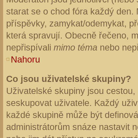
starat se o chod fóra každý den.
příspěvky, zamykat/odemykat, př
která spravují. Obecně řečeno, mo
nepřispívali
mimo téma
nebo nepři
Nahoru
Co jsou uživatelské skupiny?
Uživatelské skupiny jsou cestou,
seskupovat uživatele. Každý uživa
každé skupině může být definován
administrátorům snáze nastavit n