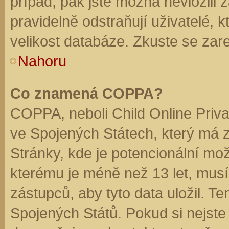
případ, pak jste možná nevložili 
pravidelně odstraňují uživatelé, k
velikost databáze. Zkuste se zare
Nahoru
Co znamená COPPA?
COPPA, neboli Child Online Priva
ve Spojených Státech, který má z
Stránky, kde je potencionální mož
kterému je méně než 13 let, mus
zástupců, aby tyto data uložil. Te
Spojených Států. Pokud si nejste jis