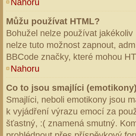
Nahoru
Můžu používat HTML?
Bohužel nelze používat jakékoliv
nelze tuto možnost zapnout, admi
BBCode značky, které mohou HT
Nahoru
Co to jsou smajlíci (emotikony
Smajlíci, neboli emotikony jsou m
k vyjádření výrazu emocí za použ
šťastný, :( znamená smutný. Kom
prohlédnout přes příspěvkový for