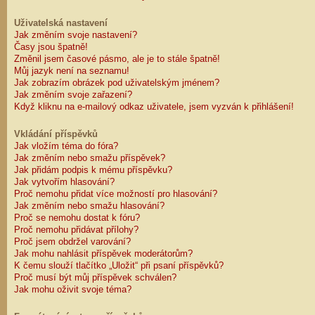
Uživatelská nastavení
Jak změním svoje nastavení?
Časy jsou špatně!
Změnil jsem časové pásmo, ale je to stále špatně!
Můj jazyk není na seznamu!
Jak zobrazím obrázek pod uživatelským jménem?
Jak změním svoje zařazení?
Když kliknu na e-mailový odkaz uživatele, jsem vyzván k přihlášení!
Vkládání příspěvků
Jak vložím téma do fóra?
Jak změním nebo smažu příspěvek?
Jak přidám podpis k mému příspěvku?
Jak vytvořím hlasování?
Proč nemohu přidat více možností pro hlasování?
Jak změním nebo smažu hlasování?
Proč se nemohu dostat k fóru?
Proč nemohu přidávat přílohy?
Proč jsem obdržel varování?
Jak mohu nahlásit příspěvek moderátorům?
K čemu slouží tlačítko „Uložit“ při psaní příspěvků?
Proč musí být můj příspěvek schválen?
Jak mohu oživit svoje téma?