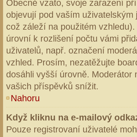
Obecně vzato, svoje zařazení př
objevují pod vaším uživatelským
což záleží na použitém vzhledu).
úrovní k rozlišení počtu vámi přid
uživatelů, např. označení moderá
vzhled. Prosím, nezatěžujte boar
dosáhli vyšší úrovně. Moderátor
vašich příspěvků snížit.
Nahoru
Když kliknu na e-mailový odkaz
Pouze registrovaní uživatelé moh