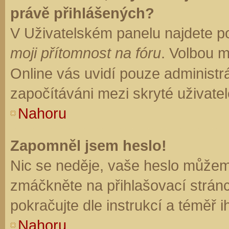
právě přihlášených?
V Uživatelském panelu najdete p
moji přítomnost na fóru
. Volbou 
Online vás uvidí pouze administrá
započítáváni mezi skryté uživatel
Nahoru
Zapomněl jsem heslo!
Nic se neděje, vaše heslo můžem
zmáčkněte na přihlašovací stránc
pokračujte dle instrukcí a téměř i
Nahoru