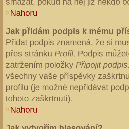
smazat, pokud na něj již někdo o
Nahoru
Jak přidám podpis k mému př
Přidat podpis znamená, že si musí
přes stránku
Profil
. Podpis můžet
zatržením položky
Připojit podpis
všechny vaše příspěvky zaškrtnu
profilu (je možné nepřidávat po
tohoto zaškrtnutí).
Nahoru
Jak vytvořím hlasování?