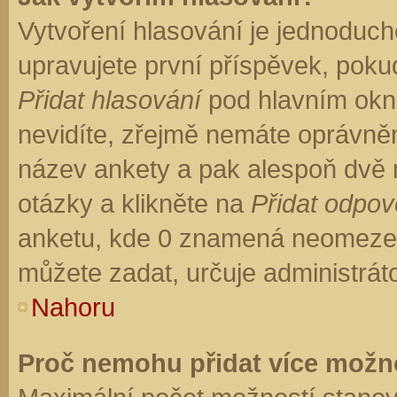
Vytvoření hlasování je jednoduch
upravujete první příspěvek, pokud
Přidat hlasování
pod hlavním okn
nevidíte, zřejmě nemáte oprávněn
název ankety a pak alespoň dvě
otázky a klikněte na
Přidat odpo
anketu, kde 0 znamená neomezen
můžete zadat, určuje administrát
Nahoru
Proč nemohu přidat více možno