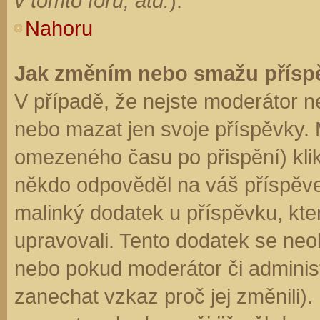
v tomto fóru, atd.
).
Nahoru
Jak změním nebo smažu přísp
V případě, že nejste moderátor n
nebo mazat jen svoje příspěvky. 
omezeného času po přispění) klik
někdo odpověděl na váš příspěve
malinký dodatek u příspěvku, kter
upravovali. Tento dodatek se neo
nebo pokud moderátor či administr
zanechat vzkaz proč jej změnili)