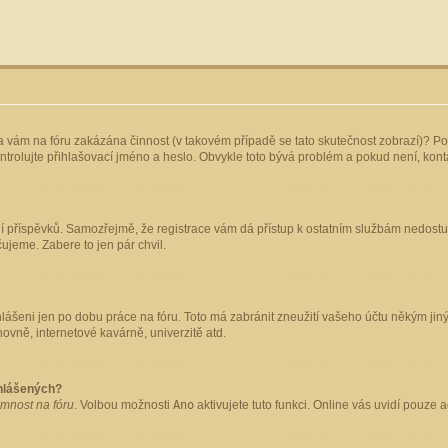
yla vám na fóru zakázána činnost (v takovém případě se tato skutečnost zobrazí)? Po
 zkontrolujte přihlašovací jméno a heslo. Obvykle toto bývá problém a pokud není, ko
ládání příspěvků. Samozřejmě, že registrace vám dá přístup k ostatním službám nedo
čujeme. Zabere to jen pár chvil.
hlášeni jen po dobu práce na fóru. Toto má zabránit zneužití vašeho účtu někým jiným.
ovně, internetové kavárně, univerzitě atd.
ihlášených?
omnost na fóru
. Volbou možnosti
Ano
aktivujete tuto funkci. Online vás uvidí pouze 