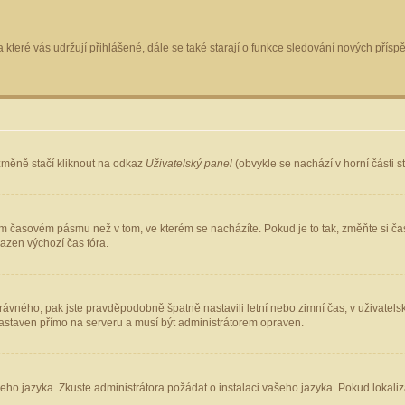
 které vás udržují přihlášené, dále se také starají o funkce sledování nových pří
změně stačí kliknout na odkaz
Uživatelský panel
(obvykle se nachází v horní části 
ém časovém pásmu než v tom, ve kterém se nacházíte. Pokud je to tak, změňte si ča
azen výchozí čas fóra.
ho správného, pak jste pravděpodobně špatně nastavili letní nebo zimní čas, v uživ
staven přímo na serveru a musí být administrátorem opraven.
šeho jazyka. Zkuste administrátora požádat o instalaci vašeho jazyka. Pokud lokaliz