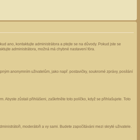
kud ano, kontaktujte administrátora a ptejte se na důvody. Pokud jste se
ntaktujte administrátora, možná má chybné nastavení fóra.
stupným anonymním uživatelům, jako např. postavičky, soukromé zprávy, posílání
 Abyste zůstali přihlášeni, zaškrtněte toto políčko, když se přihlašujete. Toto
administrátoři, moderátoři a vy sami. Budete započítáváni mezi skryté uživatele.