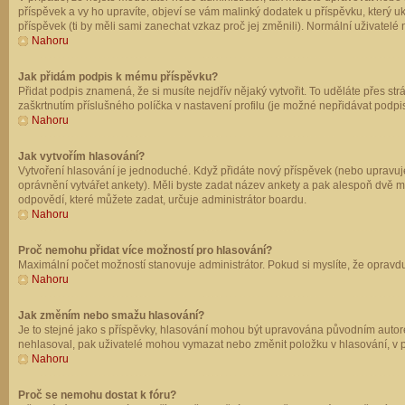
příspěvek a vy ho upravíte, objeví se vám malinký dodatek u příspěvku, který u
příspěvek (ti by měli sami zanechat vzkaz proč jej změnili). Normální uživate
Nahoru
Jak přidám podpis k mému příspěvku?
Přidat podpis znamená, že si musíte nejdřív nějaký vytvořit. To uděláte přes st
zaškrtnutím příslušného políčka v nastavení profilu (je možné nepřidávat podp
Nahoru
Jak vytvořím hlasování?
Vytvoření hlasování je jednoduché. Když přidáte nový příspěvek (nebo upravuje
oprávnění vytvářet ankety). Měli byste zadat název ankety a pak alespoň dvě 
odpovědí, které můžete zadat, určuje administrátor boardu.
Nahoru
Proč nemohu přidat více možností pro hlasování?
Maximální počet možností stanovuje administrátor. Pokud si myslíte, že opravdu
Nahoru
Jak změním nebo smažu hlasování?
Je to stejné jako s příspěvky, hlasování mohou být upravována původním autor
nehlasoval, pak uživatelé mohou vymazat nebo změnit položku v hlasování, v př
Nahoru
Proč se nemohu dostat k fóru?