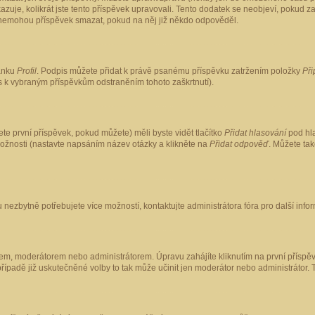
kazuje, kolikrát jste tento příspěvek upravovali. Tento dodatek se neobjeví, pokud
lé nemohou příspěvek smazat, pokud na něj již někdo odpověděl.
ránku
Profil
. Podpis můžete přidat k právě psanému příspěvku zatržením položky
Při
is k vybraným příspěvkům odstraněním tohoto zaškrtnutí).
te první příspěvek, pokud můžete) měli byste vidět tlačítko
Přidat hlasování
pod hla
možnosti (nastavte napsáním název otázky a klikněte na
Přidat odpověď
. Můžete ta
 nezbytně potřebujete více možností, kontaktujte administrátora fóra pro další info
em, moderátorem nebo administrátorem. Úpravu zahájíte kliknutím na první příspěv
ípadě již uskutečněné volby to tak může učinit jen moderátor nebo administrátor. 