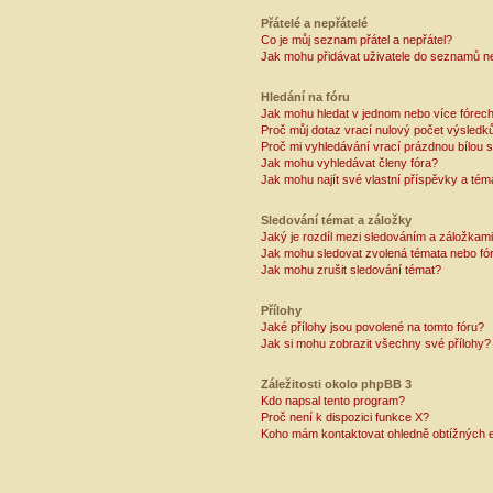
Přátelé a nepřátelé
Co je můj seznam přátel a nepřátel?
Jak mohu přidávat uživatele do seznamů ne
Hledání na fóru
Jak mohu hledat v jednom nebo více fórec
Proč můj dotaz vrací nulový počet výsledk
Proč mi vyhledávání vrací prázdnou bílou s
Jak mohu vyhledávat členy fóra?
Jak mohu najít své vlastní příspěvky a tém
Sledování témat a záložky
Jaký je rozdíl mezi sledováním a záložkam
Jak mohu sledovat zvolená témata nebo fó
Jak mohu zrušit sledování témat?
Přílohy
Jaké přílohy jsou povolené na tomto fóru?
Jak si mohu zobrazit všechny své přílohy?
Záležitosti okolo phpBB 3
Kdo napsal tento program?
Proč není k dispozici funkce X?
Koho mám kontaktovat ohledně obtížných e-