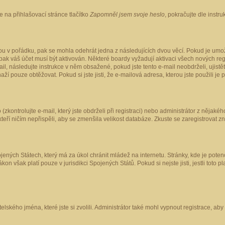
 na přihlašovací stránce tlačítko
Zapomněl jsem svoje heslo
, pokračujte dle instr
ou v pořádku, pak se mohla odehrát jedna z následujících dvou věcí. Pokud je umož
pak váš účet musí být aktivován. Některé boardy vyžadují aktivaci všech nových reg
-mail, následujte instrukce v něm obsažené, pokud jste tento e-mail neobdrželi, uji
naží pouze obtěžovat. Pokud si jste jisti, že e-mailová adresa, kterou jste použili je
kontrolujte e-mail, který jste obdrželi při registraci) nebo administrátor z nějaké
 kteří ničím nepřispěli, aby se zmenšila velikost databáze. Zkuste se zaregistrovat z
ených Státech, který má za úkol chránit mládež na internetu. Stránky, kde je poten
kon však platí pouze v jurisdikci Spojených Států. Pokud si nejste jisti, jestli tot
elského jména, které jste si zvolili. Administrátor také mohl vypnout registrace, ab