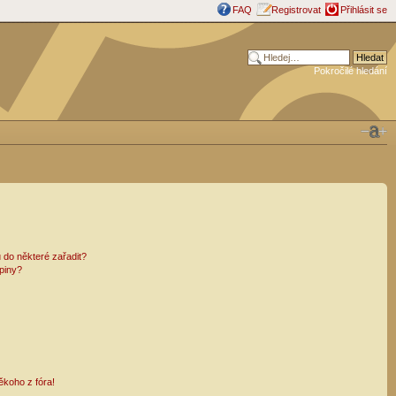
FAQ
Registrovat
Přihlásit se
Pokročilé hledání
 do některé zařadit?
piny?
ěkoho z fóra!