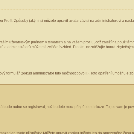
Profil. Způsoby jakými si můžete upravit avatar závisí na administrátorovi a nast
aším uživatelským jménem v tématech a na vašem profilu, což záleží na použitém v
torů a administrátorů může mít zvláštní vzhled. Prosím, nezatěžujte board zbytečným
vý formulář (pokud administrátor tuto možnost povolil). Toto opatření umožňuje zba
á bude nutné se registrovat, než budete moci přispět do diskuze. To, co vám je po
mazat jen svoje příspěvky. Můžete upravit zprávu (někdy jen do omezeného času po 