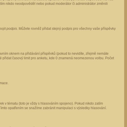
 zatím nikdo neodpověděl nebo pokud moderátor či administrátor změnili
pojit podpis
. Můžete rovněž přidat stejný podpis pro všechny vaše příspěvky
vním oknem na přidávání příspěvků (pokud to nevidíte, zřejmě nemáte
ké přidat časový limit pro anketu, kde 0 znamená neomezenou volbu. Počet
rmace.
ek v tématu (toto je vždy s hlasováním spojeno). Pokud nikdo zatím
Tímto opatřením se snažíme zabránit manipulaci s výsledky hlasování.