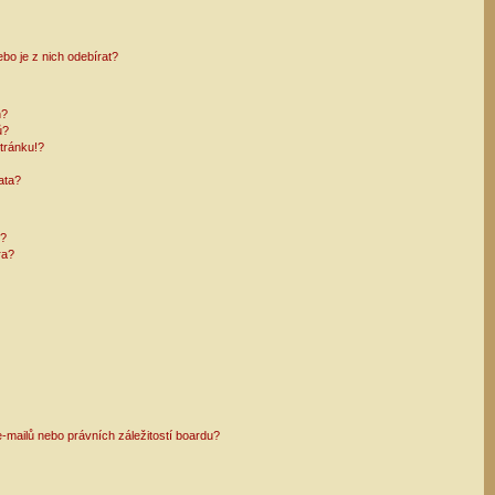
bo je z nich odebírat?
h?
ů?
tránku!?
ata?
i?
ra?
mailů nebo právních záležitostí boardu?