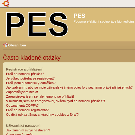
PES
Podpora efektivní spolupráce biomedicíns
Obsah fóra
Často kladené otázky
Registrace a přihlášení
Proč se nemohu přihlásit?
Je vůbec potřeba se registrovat?
Proč jsem automaticky odhlášen?
Jak zabráním, aby se moje uživatelské jméno objevilo v seznamu právě přihlášených?
Zapomněl jsem heslo!
Zaregistroval jsem se, ale nemohu se přihlásit!
V minulosti jsem se zaregistroval, ovšem nyní se nemohu přihlásit?!
Co znamená COPPA?
Proč se nemohu registrovat?
Co dělá odkaz „Smazat všechny cookies z fóra“?
Uživatelská nastavení
Jak změním svoje nastavení?
Časy jsou špatně!