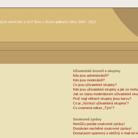
kých oborů MU a VUT Brno s účastí aplikační sféry 2009 - 2012
Uživatelské úrovně a skupiny
Kdo jsou administrátoři?
Kdo jsou moderátoři?
Co jsou uživatelské skupiny?
Kde jsou uživatelské skupiny a jak se mohu
Jak se stanu moderátorem uživatelské sku
Proč mají některé skupiny jinou barvu?
Co je „Výchozí uživatelská skupina“?
Co znamená odkaz „Tým“?
Soukromé zprávy
Nemůžu posílat soukromé zprávy!
Dostávám nechtěné soukromé zprávy!
Dostal jsem spamový a obtížný e-mail od n