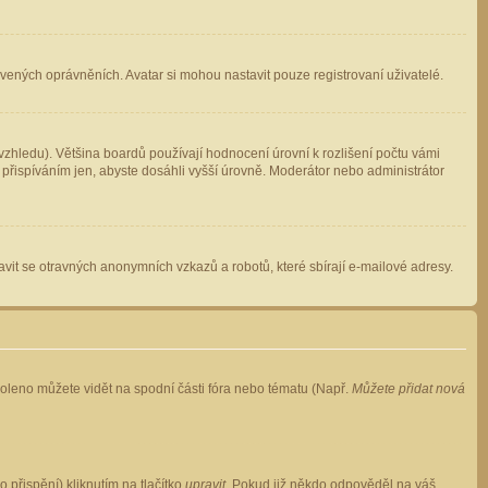
avených oprávněních. Avatar si mohou nastavit pouze registrovaní uživatelé.
zhledu). Většina boardů používají hodnocení úrovní k rozlišení počtu vámi
 přispíváním jen, abyste dosáhli vyšší úrovně. Moderátor nebo administrátor
vit se otravných anonymních vzkazů a robotů, které sbírají e-mailové adresy.
voleno můžete vidět na spodní části fóra nebo tématu (Např.
Můžete přidat nová
přispění) kliknutím na tlačítko
upravit
. Pokud již někdo odpověděl na váš