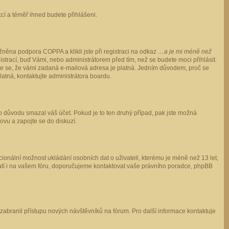
ukcí a téměř ihned budete přihlášeni.
něna podpora COPPA a klikli jste při registraci na odkaz
…a je mi méně než
istrací, buď Vámi, nebo administrátorem před tím, než se budete moci přihlásit.
stěte se, že vámi zadaná e-mailová adresa je platná. Jedním důvodem, proč se
 platná, kontaktujte administrátora boardu.
ho důvodu smazal váš účet. Pokud je to ten druhý případ, pak jste možná
novu a zapojte se do diskuzí.
cionální možnost ukládání osobních dat o uživateli, kterému je méně než 13 let,
o platí i na vašem fóru, doporučujeme kontaktovat vaše právního poradce, phpBB
y zabranil přístupu nových návštěvníků na fórum. Pro další informace kontaktuje