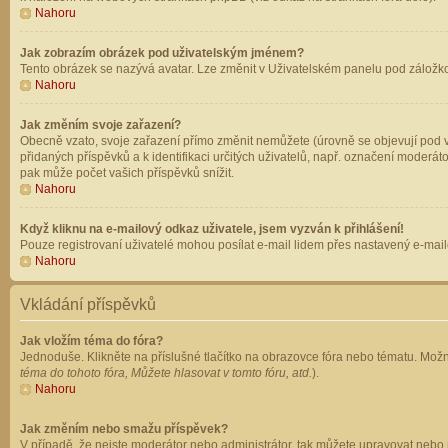
Nahoru
Jak zobrazím obrázek pod uživatelským jménem?
Tento obrázek se nazývá avatar. Lze změnit v Uživatelském panelu pod záložkou 
Nahoru
Jak změním svoje zařazení?
Obecně vzato, svoje zařazení přímo změnit nemůžete (úrovně se objevují pod v
přidaných příspěvků a k identifikaci určitých uživatelů, např. označení moderá
pak může počet vašich příspěvků snížit.
Nahoru
Když kliknu na e-mailový odkaz uživatele, jsem vyzván k přihlášení!
Pouze registrovaní uživatelé mohou posílat e-mail lidem přes nastavený e-mailo
Nahoru
Vkládání příspěvků
Jak vložím téma do fóra?
Jednoduše. Klikněte na příslušné tlačítko na obrazovce fóra nebo tématu. Možn
téma do tohoto fóra, Můžete hlasovat v tomto fóru, atd.
).
Nahoru
Jak změním nebo smažu příspěvek?
V případě, že nejste moderátor nebo administrátor, tak můžete upravovat nebo 