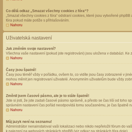
Co dělá odkaz „Smazat všechny cookies z fóra“?
„Smazat všechny cookies z fóra“ odstraní cookies, které jsou vytvořené phpBB a
fóra pokud máte potíže s přihlašováním.
Nahoru
Uživatelská nastavení
Jak změním svoje nastavení?
Všechna vaše nastavení (pokud jste registrováni) jsou uložena v databázi. Ke 
Nahoru
Časy jsou špatně!
Časy jsou téměř vždy v pořádku, ovšem to, co vidíte jsou časy zobrazené v jin
mohou měnit jen registrovaní uživatelé. Anonymním uživatelům bude vždy zobr
Nahoru
Změnil jsem časové pásmo, ale je to stále špatně!
Jste si jisti, že jste zadali časové pásmo správně, a přesto se čas liší od to
správném nastavení čas pořád neodpovídá tomu současnému, je čas špatně na
Nahoru
Můj jazyk není na seznamu!
Administrátor nenainstaloval vaši lokalizaci nebo nikdo nepřeložil fórum do va
k nalezení na webových stránkách phpBB (viz odkaz na stránkách fóra dole).