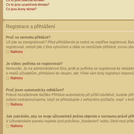
Co to jsou důležitá témata?
Co to jsou uzamčená témata?
Co jsou ikony témat?
Registrace a přihlášení
Proč se nemohu přihlásit?
Už jste se zaregistrovali? Před přihlášením je nutné se nejdříve registrovat. B
registrovali, nebyli jste z fóra vyloučeni a stále se nemůžete přihlásit, znovu
Nahoru
Je vůbec potřeba se registrovat?
Nemusíte. Je na administrátorovi fóra, jestli je potřeba se registrovat ke vk
e-mailů uživatelům, přihlášení do skupin, atd. Vřele vám tedy registraci doporu
Nahoru
Proč jsem automaticky odhlášen?
Pokud nezaškrtnete tlačítko
Přihlásit automaticky při příští návštěvě
, budete při
ovšem nedoporučujeme, když se přihlašujete z veřejného počítače, např. v knih
Nahoru
Jak zabráním, aby se moje uživatelské jméno objevilo v seznamu právě př
V Uživatelském panelu najdete pod položkou „Nastavení“ volbu
Skrýt moji přít
Nahoru