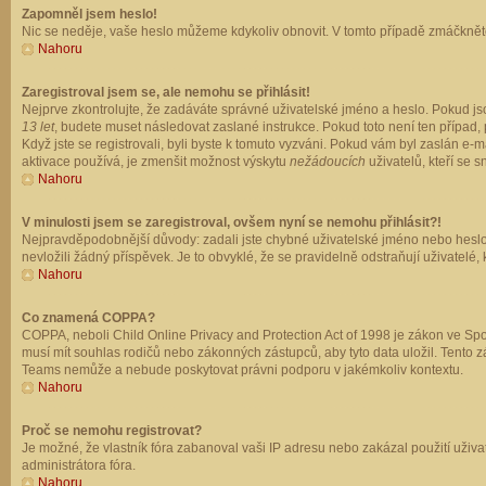
Zapomněl jsem heslo!
Nic se neděje, vaše heslo můžeme kdykoliv obnovit. V tomto případě zmáčkněte
Nahoru
Zaregistroval jsem se, ale nemohu se přihlásit!
Nejprve zkontrolujte, že zadáváte správné uživatelské jméno a heslo. Pokud js
13 let
, budete muset následovat zaslané instrukce. Pokud toto není ten případ, 
Když jste se registrovali, byli byste k tomuto vyzváni. Pokud vám byl zaslán e
aktivace používá, je zmenšit možnost výskytu
nežádoucích
uživatelů, kteří se s
Nahoru
V minulosti jsem se zaregistroval, ovšem nyní se nemohu přihlásit?!
Nejpravděpodobnější důvody: zadali jste chybné uživatelské jméno nebo heslo (z
nevložili žádný příspěvek. Je to obvyklé, že se pravidelně odstraňují uživatelé,
Nahoru
Co znamená COPPA?
COPPA, neboli Child Online Privacy and Protection Act of 1998 je zákon ve Spoj
musí mít souhlas rodičů nebo zákonných zástupců, aby tyto data uložil. Tento zá
Teams nemůže a nebude poskytovat právni podporu v jakémkoliv kontextu.
Nahoru
Proč se nemohu registrovat?
Je možné, že vlastník fóra zabanoval vaši IP adresu nebo zakázal použití uživat
administrátora fóra.
Nahoru