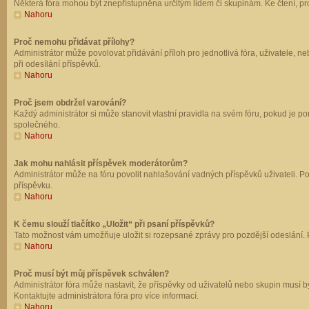
Některá fóra mohou být znepřístupněna určitým lidem či skupinám. Ke čtení, prohl
Nahoru
Proč nemohu přidávat přílohy?
Administrátor může povolovat přidávání příloh pro jednotlivá fóra, uživatele, 
při odesílání příspěvků.
Nahoru
Proč jsem obdržel varování?
Každý administrátor si může stanovit vlastní pravidla na svém fóru, pokud je 
společného.
Nahoru
Jak mohu nahlásit příspěvek moderátorům?
Administrátor může na fóru povolit nahlašování vadných příspěvků uživateli. P
příspěvku.
Nahoru
K čemu slouží tlačítko „Uložit“ při psaní příspěvků?
Tato možnost vám umožňuje uložit si rozepsané zprávy pro pozdější odeslání. Pr
Nahoru
Proč musí být můj příspěvek schválen?
Administrátor fóra může nastavit, že příspěvky od uživatelů nebo skupin musí 
Kontaktujte administrátora fóra pro více informací.
Nahoru