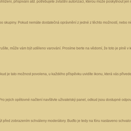
ížení, přispívání atd. potřebujete zvláštní autorizaci, kterou může poskytnout jen m
nebo skupiny. Pokud nemáte dostatečná oprávnění z jedné z těchto možností, nebo ně
porušíte, může vám být uděleno varování. Prosíme berte na vědomí, že toto je plně
okud je tato možnost povolena, u každého příspěvku uvidíte ikonu, která vás přived
o jejich opětovné načtení navštivte uživatelský panel, odkud jsou dostupné odpoví
být před zobrazením schváleny moderátory. Buďto je tedy na fóru nastaveno schvalov