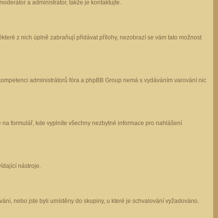
oderátor a administrátor, takže je kontaktujte.
které z nich úplně zabraňují přidávat přílohy, nezobrazí se vám tato možnost
 v kompetenci administrátorů fóra a phpBB Group nemá s vydáváním varování nic
e na formulář, kde vyplníte všechny nezbytné informace pro nahlášení
dající nástroje.
ání, nebo jste byli umístěny do skupiny, u které je schvalování vyžadováno.