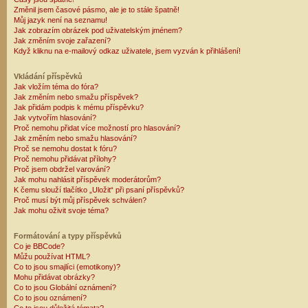
Změnil jsem časové pásmo, ale je to stále špatně!
Můj jazyk není na seznamu!
Jak zobrazím obrázek pod uživatelským jménem?
Jak změním svoje zařazení?
Když kliknu na e-mailový odkaz uživatele, jsem vyzván k přihlášení!
Vkládání příspěvků
Jak vložím téma do fóra?
Jak změním nebo smažu příspěvek?
Jak přidám podpis k mému příspěvku?
Jak vytvořím hlasování?
Proč nemohu přidat více možností pro hlasování?
Jak změním nebo smažu hlasování?
Proč se nemohu dostat k fóru?
Proč nemohu přidávat přílohy?
Proč jsem obdržel varování?
Jak mohu nahlásit příspěvek moderátorům?
K čemu slouží tlačítko „Uložit“ při psaní příspěvků?
Proč musí být můj příspěvek schválen?
Jak mohu oživit svoje téma?
Formátování a typy příspěvků
Co je BBCode?
Můžu používat HTML?
Co to jsou smajlíci (emotikony)?
Mohu přidávat obrázky?
Co to jsou Globální oznámení?
Co to jsou oznámení?