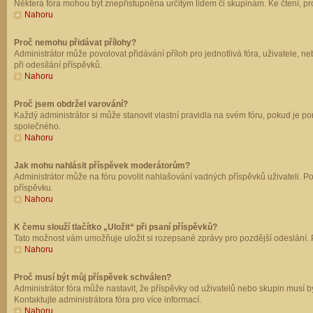
Některá fóra mohou být znepřístupněna určitým lidem či skupinám. Ke čtení, prohl
Nahoru
Proč nemohu přidávat přílohy?
Administrátor může povolovat přidávání příloh pro jednotlivá fóra, uživatele, 
při odesílání příspěvků.
Nahoru
Proč jsem obdržel varování?
Každý administrátor si může stanovit vlastní pravidla na svém fóru, pokud je 
společného.
Nahoru
Jak mohu nahlásit příspěvek moderátorům?
Administrátor může na fóru povolit nahlašování vadných příspěvků uživateli. P
příspěvku.
Nahoru
K čemu slouží tlačítko „Uložit“ při psaní příspěvků?
Tato možnost vám umožňuje uložit si rozepsané zprávy pro pozdější odeslání. Pr
Nahoru
Proč musí být můj příspěvek schválen?
Administrátor fóra může nastavit, že příspěvky od uživatelů nebo skupin musí 
Kontaktujte administrátora fóra pro více informací.
Nahoru