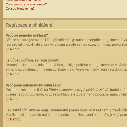
Co to jsou důležitá témata?
Co to jsou uzamčená témata?
Co jsou ikony témat?
Registrace a přihlášení
Proč se nemohu přihlásit?
Už jste se zaregistrovali? Před přihlášením je nutné se nejdříve registrovat. B
registrovali, nebyli jste z fóra vyloučeni a stále se nemůžete přihlásit, znovu
Nahoru
Je vůbec potřeba se registrovat?
Nemusíte. Je na administrátorovi fóra, jestli je potřeba se registrovat ke vk
e-mailů uživatelům, přihlášení do skupin, atd. Vřele vám tedy registraci doporu
Nahoru
Proč jsem automaticky odhlášen?
Pokud nezaškrtnete tlačítko
Přihlásit automaticky při příští návštěvě
, budete při
ovšem nedoporučujeme, když se přihlašujete z veřejného počítače, např. v knih
Nahoru
Jak zabráním, aby se moje uživatelské jméno objevilo v seznamu právě př
V Uživatelském panelu najdete pod položkou „Nastavení“ volbu
Skrýt moji přít
Nahoru