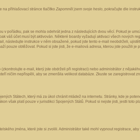
 na přihlašovací stránce tlačítko
Zapomněl jsem svoje heslo
, pokračujte dle instr
ou v pořádku, pak se mohla odehrát jedna z následujících dvou věcí. Pokud je umož
pak váš účet musí být aktivován. Některé boardy vyžadují aktivaci všech nových reg
-mail, následujte instrukce v něm obsažené, pokud jste tento e-mail neobdrželi, uji
naží pouze obtěžovat. Pokud si jste jisti, že e-mailová adresa, kterou jste použili je
kontrolujte e-mail, který jste obdrželi při registraci) nebo administrátor z nějaké
 kteří ničím nepřispěli, aby se zmenšila velikost databáze. Zkuste se zaregistrovat z
ených Státech, který má za úkol chránit mládež na internetu. Stránky, kde je poten
kon však platí pouze v jurisdikci Spojených Států. Pokud si nejste jisti, jestli tot
elského jména, které jste si zvolili. Administrátor také mohl vypnout registrace, ab