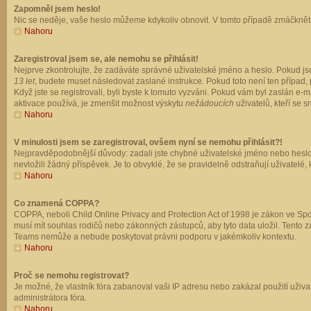
Zapomněl jsem heslo!
Nic se neděje, vaše heslo můžeme kdykoliv obnovit. V tomto případě zmáčkněte
Nahoru
Zaregistroval jsem se, ale nemohu se přihlásit!
Nejprve zkontrolujte, že zadáváte správné uživatelské jméno a heslo. Pokud js
13 let
, budete muset následovat zaslané instrukce. Pokud toto není ten případ, 
Když jste se registrovali, byli byste k tomuto vyzváni. Pokud vám byl zaslán e
aktivace používá, je zmenšit možnost výskytu
nežádoucích
uživatelů, kteří se s
Nahoru
V minulosti jsem se zaregistroval, ovšem nyní se nemohu přihlásit?!
Nejpravděpodobnější důvody: zadali jste chybné uživatelské jméno nebo heslo (z
nevložili žádný příspěvek. Je to obvyklé, že se pravidelně odstraňují uživatelé,
Nahoru
Co znamená COPPA?
COPPA, neboli Child Online Privacy and Protection Act of 1998 je zákon ve Spoj
musí mít souhlas rodičů nebo zákonných zástupců, aby tyto data uložil. Tento zá
Teams nemůže a nebude poskytovat právni podporu v jakémkoliv kontextu.
Nahoru
Proč se nemohu registrovat?
Je možné, že vlastník fóra zabanoval vaši IP adresu nebo zakázal použití uživat
administrátora fóra.
Nahoru