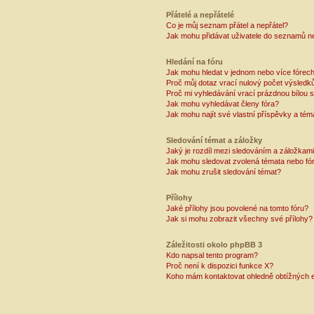
Přátelé a nepřátelé
Co je můj seznam přátel a nepřátel?
Jak mohu přidávat uživatele do seznamů ne
Hledání na fóru
Jak mohu hledat v jednom nebo více fórec
Proč můj dotaz vrací nulový počet výsledk
Proč mi vyhledávání vrací prázdnou bílou s
Jak mohu vyhledávat členy fóra?
Jak mohu najít své vlastní příspěvky a tém
Sledování témat a záložky
Jaký je rozdíl mezi sledováním a záložkam
Jak mohu sledovat zvolená témata nebo fó
Jak mohu zrušit sledování témat?
Přílohy
Jaké přílohy jsou povolené na tomto fóru?
Jak si mohu zobrazit všechny své přílohy?
Záležitosti okolo phpBB 3
Kdo napsal tento program?
Proč není k dispozici funkce X?
Koho mám kontaktovat ohledně obtížných e-