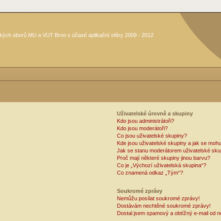
kých oborů MU a VUT Brno s účastí aplikační sféry 2009 - 2012
Uživatelské úrovně a skupiny
Kdo jsou administrátoři?
Kdo jsou moderátoři?
Co jsou uživatelské skupiny?
Kde jsou uživatelské skupiny a jak se mohu
Jak se stanu moderátorem uživatelské sku
Proč mají některé skupiny jinou barvu?
Co je „Výchozí uživatelská skupina“?
Co znamená odkaz „Tým“?
Soukromé zprávy
Nemůžu posílat soukromé zprávy!
Dostávám nechtěné soukromé zprávy!
Dostal jsem spamový a obtížný e-mail od n