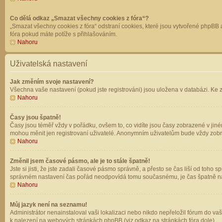
Co dělá odkaz „Smazat všechny cookies z fóra“?
„Smazat všechny cookies z fóra“ odstraní cookies, které jsou vytvořené phpBB a
fóra pokud máte potíže s přihlašováním.
Nahoru
Uživatelská nastavení
Jak změním svoje nastavení?
Všechna vaše nastavení (pokud jste registrováni) jsou uložena v databázi. Ke 
Nahoru
Časy jsou špatně!
Časy jsou téměř vždy v pořádku, ovšem to, co vidíte jsou časy zobrazené v jin
mohou měnit jen registrovaní uživatelé. Anonymním uživatelům bude vždy zobr
Nahoru
Změnil jsem časové pásmo, ale je to stále špatně!
Jste si jisti, že jste zadali časové pásmo správně, a přesto se čas liší od to
správném nastavení čas pořád neodpovídá tomu současnému, je čas špatně na
Nahoru
Můj jazyk není na seznamu!
Administrátor nenainstaloval vaši lokalizaci nebo nikdo nepřeložil fórum do va
k nalezení na webových stránkách phpBB (viz odkaz na stránkách fóra dole).