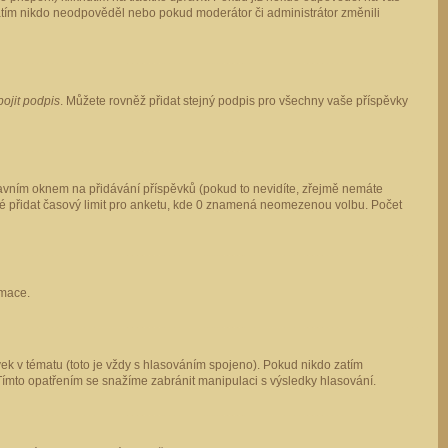
 zatím nikdo neodpověděl nebo pokud moderátor či administrátor změnili
pojit podpis
. Můžete rovněž přidat stejný podpis pro všechny vaše příspěvky
vním oknem na přidávání příspěvků (pokud to nevidíte, zřejmě nemáte
ké přidat časový limit pro anketu, kde 0 znamená neomezenou volbu. Počet
rmace.
ek v tématu (toto je vždy s hlasováním spojeno). Pokud nikdo zatím
Tímto opatřením se snažíme zabránit manipulaci s výsledky hlasování.