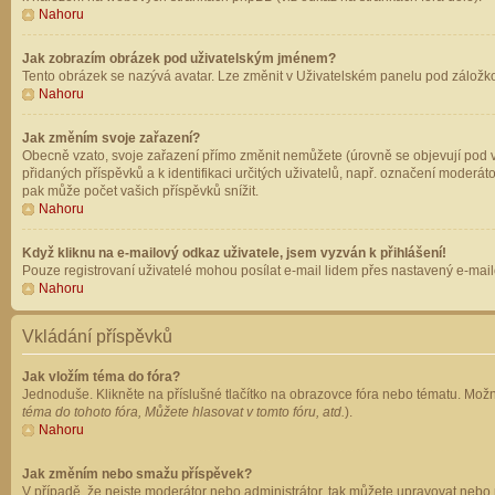
Nahoru
Jak zobrazím obrázek pod uživatelským jménem?
Tento obrázek se nazývá avatar. Lze změnit v Uživatelském panelu pod záložkou 
Nahoru
Jak změním svoje zařazení?
Obecně vzato, svoje zařazení přímo změnit nemůžete (úrovně se objevují pod v
přidaných příspěvků a k identifikaci určitých uživatelů, např. označení moderá
pak může počet vašich příspěvků snížit.
Nahoru
Když kliknu na e-mailový odkaz uživatele, jsem vyzván k přihlášení!
Pouze registrovaní uživatelé mohou posílat e-mail lidem přes nastavený e-mailo
Nahoru
Vkládání příspěvků
Jak vložím téma do fóra?
Jednoduše. Klikněte na příslušné tlačítko na obrazovce fóra nebo tématu. Možn
téma do tohoto fóra, Můžete hlasovat v tomto fóru, atd.
).
Nahoru
Jak změním nebo smažu příspěvek?
V případě, že nejste moderátor nebo administrátor, tak můžete upravovat nebo 