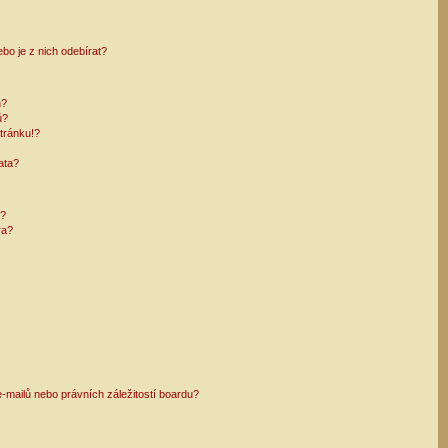
bo je z nich odebírat?
h?
ů?
tránku!?
ata?
i?
ra?
mailů nebo právních záležitostí boardu?