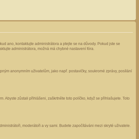
kud ano, kontaktujte administrátora a ptejte se na důvody. Pokud jste se
ntaktujte administrátora, možná má chybné nastavení fóra.
stupným anonymním uživatelům, jako např. postavičky, soukromé zprávy, posílání
 Abyste zůstali přihlášeni, zaškrtněte toto políčko, když se přihlašujete. Toto
administrátoři, moderátoři a vy sami. Budete započítáváni mezi skryté uživatele.