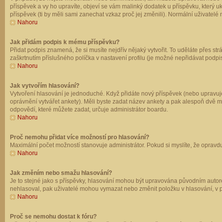
příspěvek a vy ho upravíte, objeví se vám malinký dodatek u příspěvku, který u
příspěvek (ti by měli sami zanechat vzkaz proč jej změnili). Normální uživate
Nahoru
Jak přidám podpis k mému příspěvku?
Přidat podpis znamená, že si musíte nejdřív nějaký vytvořit. To uděláte přes st
zaškrtnutím příslušného políčka v nastavení profilu (je možné nepřidávat podp
Nahoru
Jak vytvořím hlasování?
Vytvoření hlasování je jednoduché. Když přidáte nový příspěvek (nebo upravuje
oprávnění vytvářet ankety). Měli byste zadat název ankety a pak alespoň dvě 
odpovědí, které můžete zadat, určuje administrátor boardu.
Nahoru
Proč nemohu přidat více možností pro hlasování?
Maximální počet možností stanovuje administrátor. Pokud si myslíte, že opravdu
Nahoru
Jak změním nebo smažu hlasování?
Je to stejné jako s příspěvky, hlasování mohou být upravována původním autor
nehlasoval, pak uživatelé mohou vymazat nebo změnit položku v hlasování, v př
Nahoru
Proč se nemohu dostat k fóru?