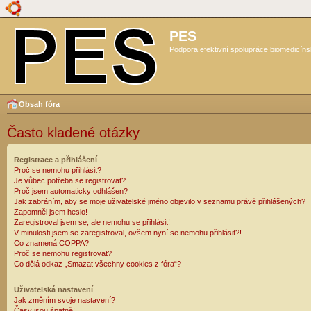
PES
Podpora efektivní spolupráce biomedicíns
Obsah fóra
Často kladené otázky
Registrace a přihlášení
Proč se nemohu přihlásit?
Je vůbec potřeba se registrovat?
Proč jsem automaticky odhlášen?
Jak zabráním, aby se moje uživatelské jméno objevilo v seznamu právě přihlášených?
Zapomněl jsem heslo!
Zaregistroval jsem se, ale nemohu se přihlásit!
V minulosti jsem se zaregistroval, ovšem nyní se nemohu přihlásit?!
Co znamená COPPA?
Proč se nemohu registrovat?
Co dělá odkaz „Smazat všechny cookies z fóra“?
Uživatelská nastavení
Jak změním svoje nastavení?
Časy jsou špatně!