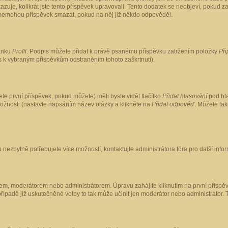
kazuje, kolikrát jste tento příspěvek upravovali. Tento dodatek se neobjeví, pokud
lé nemohou příspěvek smazat, pokud na něj již někdo odpověděl.
ránku
Profil
. Podpis můžete přidat k právě psanému příspěvku zatržením položky
Při
is k vybraným příspěvkům odstraněním tohoto zaškrtnutí).
te první příspěvek, pokud můžete) měli byste vidět tlačítko
Přidat hlasování
pod hla
možnosti (nastavte napsáním název otázky a klikněte na
Přidat odpověď
. Můžete ta
 nezbytně potřebujete více možností, kontaktujte administrátora fóra pro další info
em, moderátorem nebo administrátorem. Úpravu zahájíte kliknutím na první příspěv
ípadě již uskutečněné volby to tak může učinit jen moderátor nebo administrátor. 