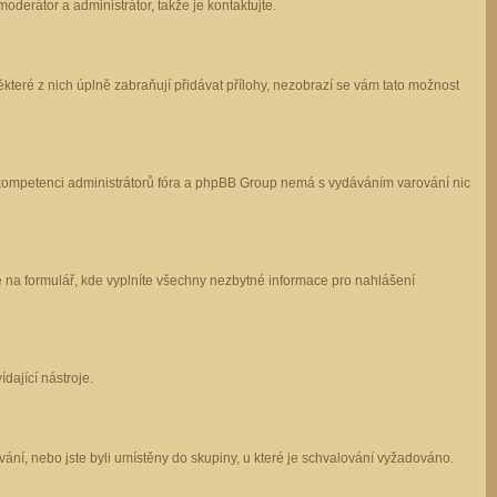
oderátor a administrátor, takže je kontaktujte.
které z nich úplně zabraňují přidávat přílohy, nezobrazí se vám tato možnost
 v kompetenci administrátorů fóra a phpBB Group nemá s vydáváním varování nic
e na formulář, kde vyplníte všechny nezbytné informace pro nahlášení
dající nástroje.
ání, nebo jste byli umístěny do skupiny, u které je schvalování vyžadováno.