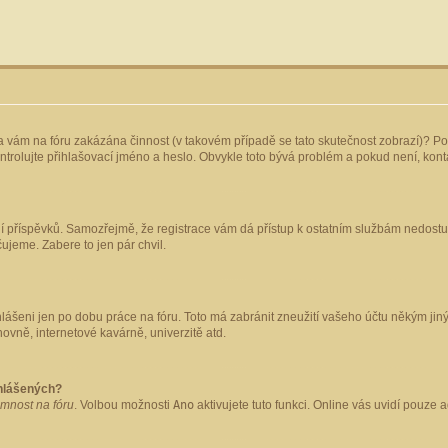
yla vám na fóru zakázána činnost (v takovém případě se tato skutečnost zobrazí)? Po
 zkontrolujte přihlašovací jméno a heslo. Obvykle toto bývá problém a pokud není, ko
ládání příspěvků. Samozřejmě, že registrace vám dá přístup k ostatním službám nedo
čujeme. Zabere to jen pár chvil.
hlášeni jen po dobu práce na fóru. Toto má zabránit zneužití vašeho účtu někým jiným.
ovně, internetové kavárně, univerzitě atd.
ihlášených?
omnost na fóru
. Volbou možnosti
Ano
aktivujete tuto funkci. Online vás uvidí pouze 