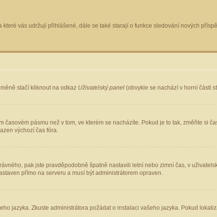
 které vás udržují přihlášené, dále se také starají o funkce sledování nových pří
změně stačí kliknout na odkaz
Uživatelský panel
(obvykle se nachází v horní části 
ém časovém pásmu než v tom, ve kterém se nacházíte. Pokud je to tak, změňte si ča
azen výchozí čas fóra.
ho správného, pak jste pravděpodobně špatně nastavili letní nebo zimní čas, v uživ
staven přímo na serveru a musí být administrátorem opraven.
šeho jazyka. Zkuste administrátora požádat o instalaci vašeho jazyka. Pokud lokaliz