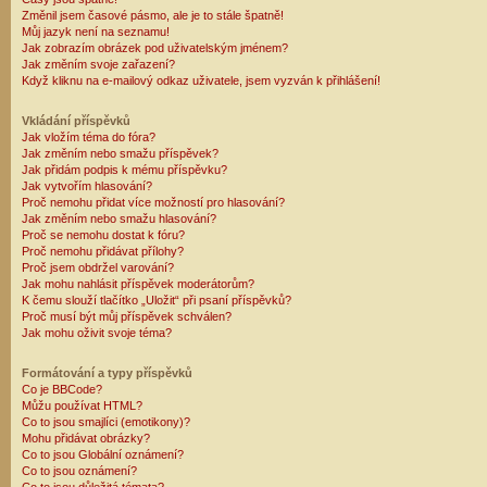
Změnil jsem časové pásmo, ale je to stále špatně!
Můj jazyk není na seznamu!
Jak zobrazím obrázek pod uživatelským jménem?
Jak změním svoje zařazení?
Když kliknu na e-mailový odkaz uživatele, jsem vyzván k přihlášení!
Vkládání příspěvků
Jak vložím téma do fóra?
Jak změním nebo smažu příspěvek?
Jak přidám podpis k mému příspěvku?
Jak vytvořím hlasování?
Proč nemohu přidat více možností pro hlasování?
Jak změním nebo smažu hlasování?
Proč se nemohu dostat k fóru?
Proč nemohu přidávat přílohy?
Proč jsem obdržel varování?
Jak mohu nahlásit příspěvek moderátorům?
K čemu slouží tlačítko „Uložit“ při psaní příspěvků?
Proč musí být můj příspěvek schválen?
Jak mohu oživit svoje téma?
Formátování a typy příspěvků
Co je BBCode?
Můžu používat HTML?
Co to jsou smajlíci (emotikony)?
Mohu přidávat obrázky?
Co to jsou Globální oznámení?
Co to jsou oznámení?