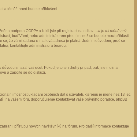
ukcí a téměř ihned budete přihlášeni.
něna podpora COPPA a klikli jste při registraci na odkaz
…a je mi méně než
istrací, buď Vámi, nebo administrátorem před tím, než se budete moci přihlásit.
stěte se, že vámi zadaná e-mailová adresa je platná. Jedním důvodem, proč se
 platná, kontaktujte administrátora boardu.
ho důvodu smazal váš účet. Pokud je to ten druhý případ, pak jste možná
novu a zapojte se do diskuzí.
cionální možnost ukládání osobních dat o uživateli, kterému je méně než 13 let,
o platí i na vašem fóru, doporučujeme kontaktovat vaše právního poradce, phpBB
y zabranil přístupu nových návštěvníků na fórum. Pro další informace kontaktuje