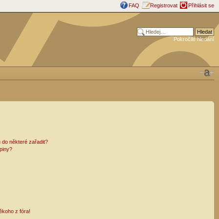
FAQ
Registrovat
Přihlásit se
Pokročilé hledání
 do některé zařadit?
piny?
ěkoho z fóra!