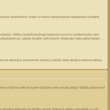
avených oprávněních. Avatar si mohou nastavit pouze registrovaní uživatelé.
zhledu). Většina boardů používají hodnocení úrovní k rozlišení počtu vámi
 přispíváním jen, abyste dosáhli vyšší úrovně. Moderátor nebo administrátor
vit se otravných anonymních vzkazů a robotů, které sbírají e-mailové adresy.
voleno můžete vidět na spodní části fóra nebo tématu (Např.
Můžete přidat nová
přispění) kliknutím na tlačítko
upravit
. Pokud již někdo odpověděl na váš