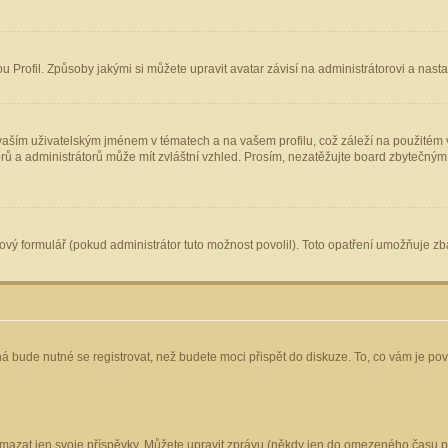
Profil. Způsoby jakými si můžete upravit avatar závisí na administrátorovi a nast
aším uživatelským jménem v tématech a na vašem profilu, což záleží na použitém v
torů a administrátorů může mít zvláštní vzhled. Prosím, nezatěžujte board zbytečným
vý formulář (pokud administrátor tuto možnost povolil). Toto opatření umožňuje zba
á bude nutné se registrovat, než budete moci přispět do diskuze. To, co vám je po
mazat jen svoje příspěvky. Můžete upravit zprávu (někdy jen do omezeného času po 