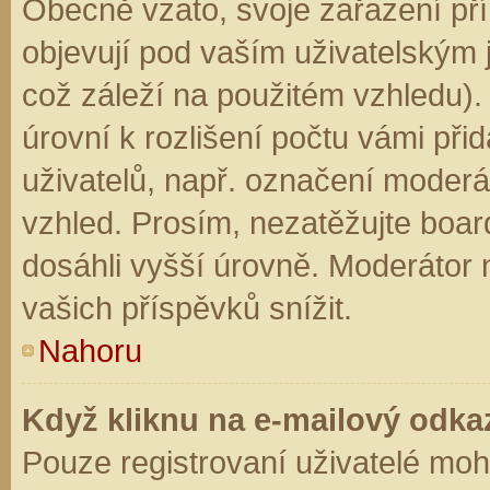
Obecně vzato, svoje zařazení př
objevují pod vaším uživatelským
což záleží na použitém vzhledu).
úrovní k rozlišení počtu vámi přid
uživatelů, např. označení moderá
vzhled. Prosím, nezatěžujte boar
dosáhli vyšší úrovně. Moderátor
vašich příspěvků snížit.
Nahoru
Když kliknu na e-mailový odkaz
Pouze registrovaní uživatelé moh