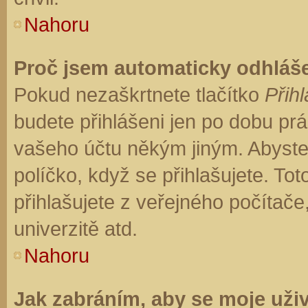
Nahoru
Proč jsem automaticky odhláš
Pokud nezaškrtnete tlačítko
Přihl
budete přihlášeni jen po dobu prá
vašeho účtu někým jiným. Abyste z
políčko, když se přihlašujete. T
přihlašujete z veřejného počítače
univerzitě atd.
Nahoru
Jak zabráním, aby se moje uži