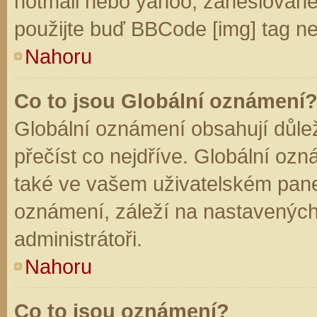
hotmail nebo yahoo, zaheslované
použijte buď BBCode [img] tag ne
Nahoru
Co to jsou Globální oznámení
Globální oznámení obsahují důleži
přečíst co nejdříve. Globální oz
také ve vašem uživatelském panelu
oznámení, záleží na nastavených
administrátoři.
Nahoru
Co to jsou oznámení?