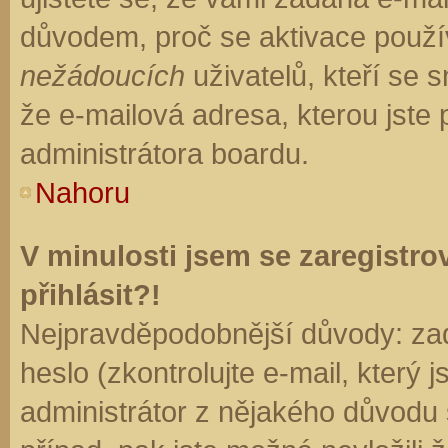
důvodem, proč se aktivace použí
nežádoucích
uživatelů, kteří se s
že e-mailová adresa, kterou jste p
administrátora boardu.
Nahoru
V minulosti jsem se zaregistr
přihlásit?!
Nejpravděpodobnější důvody: zad
heslo (zkontrolujte e-mail, který j
administrátor z nějakého důvodu 