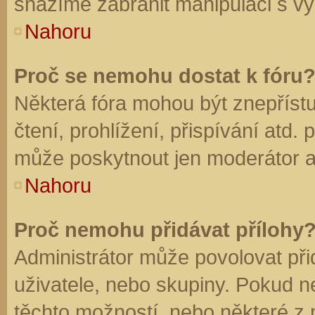
snažíme zabránit manipulaci s vý
Nahoru
Proč se nemohu dostat k fóru
Některá fóra mohou být znepříst
čtení, prohlížení, přispívání atd. 
může poskytnout jen moderátor a a
Nahoru
Proč nemohu přidávat přílohy
Administrátor může povolovat přid
uživatele, nebo skupiny. Pokud 
těchto možností, nebo některé z n