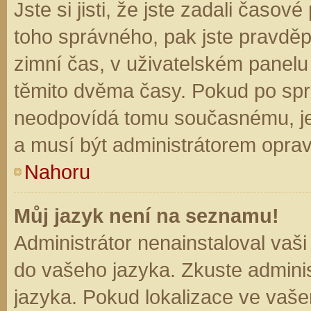
Jste si jisti, že jste zadali časo
toho správného, pak jste pravděp
zimní čas, v uživatelském panel
těmito dvěma časy. Pokud po sp
neodpovídá tomu současnému, je
a musí být administrátorem opra
Nahoru
Můj jazyk není na seznamu!
Administrátor nenainstaloval vaši
do vašeho jazyka. Zkuste adminis
jazyka. Pokud lokalizace ve vaše