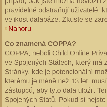
případ, pak jste možná nevložili 
pravidelně odstraňují uživatelé, k
velikost databáze. Zkuste se zare
Nahoru
Co znamená COPPA?
COPPA, neboli Child Online Priva
ve Spojených Státech, který má z
Stránky, kde je potencionální mož
kterému je méně než 13 let, mus
zástupců, aby tyto data uložil. Te
Spojených Států. Pokud si nejste jis