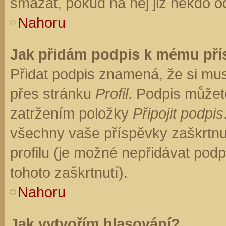
smazat, pokud na něj již někdo o
Nahoru
Jak přidám podpis k mému př
Přidat podpis znamená, že si musí
přes stránku
Profil
. Podpis můžet
zatržením položky
Připojit podpis
všechny vaše příspěvky zaškrtnu
profilu (je možné nepřidávat po
tohoto zaškrtnutí).
Nahoru
Jak vytvořím hlasování?