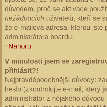
důvodem, proč se aktivace použí
nežádoucích
uživatelů, kteří se s
že e-mailová adresa, kterou jste p
administrátora boardu.
Nahoru
V minulosti jsem se zaregistr
přihlásit?!
Nejpravděpodobnější důvody: zad
heslo (zkontrolujte e-mail, který j
administrátor z nějakého důvodu 