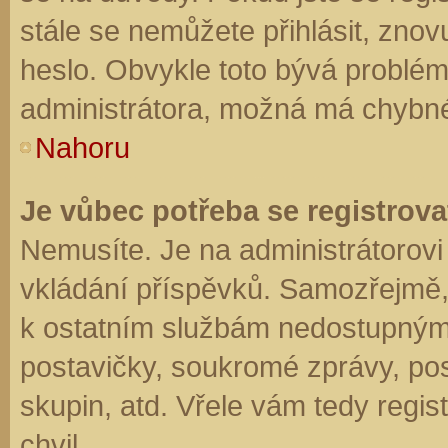
stále se nemůžete přihlásit, znov
heslo. Obvykle toto bývá problém
administrátora, možná má chybné
Nahoru
Je vůbec potřeba se registrova
Nemusíte. Je na administrátorovi f
vkládání příspěvků. Samozřejmě,
k ostatním službám nedostupným
postavičky, soukromé zprávy, posí
skupin, atd. Vřele vám tedy regis
chvil.