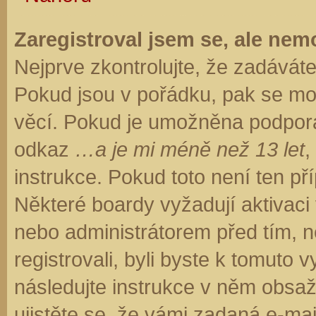
Zaregistroval jsem se, ale nemo
Nejprve zkontrolujte, že zadávát
Pokud jsou v pořádku, pak se moh
věcí. Pokud je umožněna podpora C
odkaz
…a je mi méně než 13 let
,
instrukce. Pokud toto není ten př
Některé boardy vyžadují aktivaci
nebo administrátorem před tím, ne
registrovali, byli byste k tomuto
následujte instrukce v něm obsaže
ujistěte se, že vámi zadaná e-ma