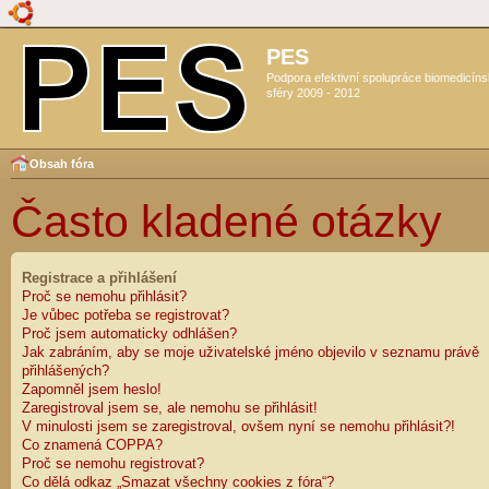
PES
Podpora efektivní spolupráce biomedicín
sféry 2009 - 2012
Obsah fóra
Často kladené otázky
Registrace a přihlášení
Proč se nemohu přihlásit?
Je vůbec potřeba se registrovat?
Proč jsem automaticky odhlášen?
Jak zabráním, aby se moje uživatelské jméno objevilo v seznamu právě
přihlášených?
Zapomněl jsem heslo!
Zaregistroval jsem se, ale nemohu se přihlásit!
V minulosti jsem se zaregistroval, ovšem nyní se nemohu přihlásit?!
Co znamená COPPA?
Proč se nemohu registrovat?
Co dělá odkaz „Smazat všechny cookies z fóra“?