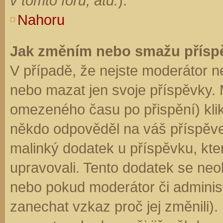
v tomto fóru, atd.
).
Nahoru
Jak změním nebo smažu přísp
V případě, že nejste moderátor n
nebo mazat jen svoje příspěvky. 
omezeného času po přispění) klik
někdo odpověděl na váš příspěve
malinký dodatek u příspěvku, kter
upravovali. Tento dodatek se neo
nebo pokud moderátor či administr
zanechat vzkaz proč jej změnili)