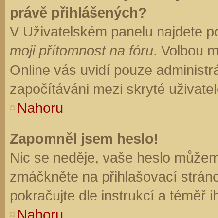
právě přihlášených?
V Uživatelském panelu najdete p
moji přítomnost na fóru
. Volbou 
Online vás uvidí pouze administrá
započítáváni mezi skryté uživatel
Nahoru
Zapomněl jsem heslo!
Nic se neděje, vaše heslo můžem
zmáčkněte na přihlašovací stránc
pokračujte dle instrukcí a téměř i
Nahoru