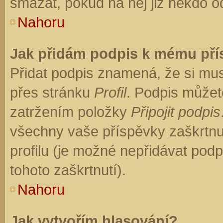
smazat, pokud na něj již někdo o
Nahoru
Jak přidám podpis k mému př
Přidat podpis znamená, že si musí
přes stránku
Profil
. Podpis můžet
zatržením položky
Připojit podpis
všechny vaše příspěvky zaškrtnu
profilu (je možné nepřidávat po
tohoto zaškrtnutí).
Nahoru
Jak vytvořím hlasování?