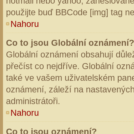
hotmail nebo yahoo, zaheslované
použijte buď BBCode [img] tag ne
Nahoru
Co to jsou Globální oznámení
Globální oznámení obsahují důleži
přečíst co nejdříve. Globální oz
také ve vašem uživatelském panelu
oznámení, záleží na nastavených
administrátoři.
Nahoru
Co to jsou oznámení?