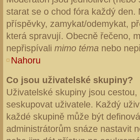
starat se o chod fóra každý den.
příspěvky, zamykat/odemykat, př
která spravují. Obecně řečeno, mo
nepřispívali
mimo téma
nebo nepři
Nahoru
Co jsou uživatelské skupiny?
Uživatelské skupiny jsou cestou,
seskupovat uživatele. Každý uživa
každé skupině může být definován
administrátorům snáze nastavit n