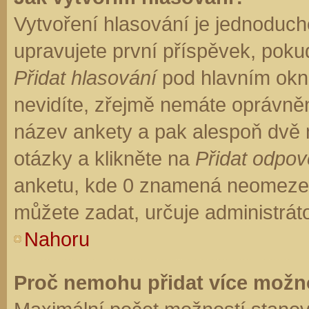
Vytvoření hlasování je jednoduch
upravujete první příspěvek, pokud
Přidat hlasování
pod hlavním okn
nevidíte, zřejmě nemáte oprávněn
název ankety a pak alespoň dvě
otázky a klikněte na
Přidat odpo
anketu, kde 0 znamená neomezen
můžete zadat, určuje administrát
Nahoru
Proč nemohu přidat více možno