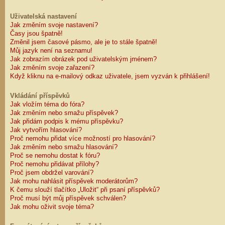
Uživatelská nastavení
Jak změním svoje nastavení?
Časy jsou špatně!
Změnil jsem časové pásmo, ale je to stále špatně!
Můj jazyk není na seznamu!
Jak zobrazím obrázek pod uživatelským jménem?
Jak změním svoje zařazení?
Když kliknu na e-mailový odkaz uživatele, jsem vyzván k přihlášení!
Vkládání příspěvků
Jak vložím téma do fóra?
Jak změním nebo smažu příspěvek?
Jak přidám podpis k mému příspěvku?
Jak vytvořím hlasování?
Proč nemohu přidat více možností pro hlasování?
Jak změním nebo smažu hlasování?
Proč se nemohu dostat k fóru?
Proč nemohu přidávat přílohy?
Proč jsem obdržel varování?
Jak mohu nahlásit příspěvek moderátorům?
K čemu slouží tlačítko „Uložit“ při psaní příspěvků?
Proč musí být můj příspěvek schválen?
Jak mohu oživit svoje téma?