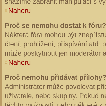
snažíme zabránit manipulaci s vý
Nahoru
Proč se nemohu dostat k fóru
Některá fóra mohou být znepříst
čtení, prohlížení, přispívání atd. 
může poskytnout jen moderátor a a
Nahoru
Proč nemohu přidávat přílohy
Administrátor může povolovat přid
uživatele, nebo skupiny. Pokud 
těchto možností, nebo některé z n