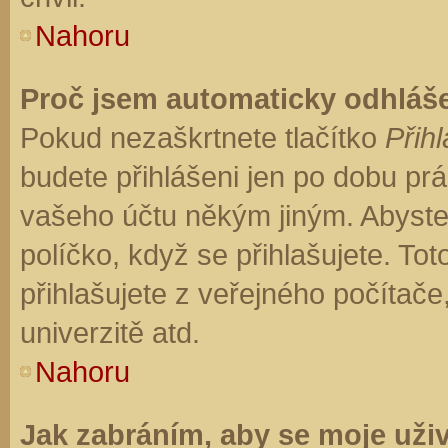
Nahoru
Proč jsem automaticky odhláš
Pokud nezaškrtnete tlačítko
Přihl
budete přihlášeni jen po dobu prá
vašeho účtu někým jiným. Abyste z
políčko, když se přihlašujete. T
přihlašujete z veřejného počítače
univerzitě atd.
Nahoru
Jak zabráním, aby se moje uži