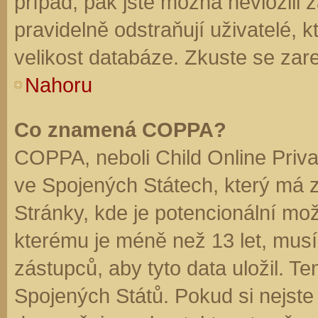
případ, pak jste možná nevložili 
pravidelně odstraňují uživatelé, k
velikost databáze. Zkuste se zare
Nahoru
Co znamená COPPA?
COPPA, neboli Child Online Priva
ve Spojených Státech, který má z
Stránky, kde je potencionální mož
kterému je méně než 13 let, mus
zástupců, aby tyto data uložil. Te
Spojených Států. Pokud si nejste jis