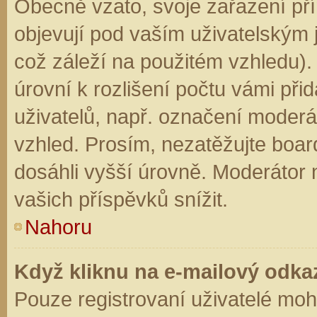
Obecně vzato, svoje zařazení př
objevují pod vaším uživatelským
což záleží na použitém vzhledu).
úrovní k rozlišení počtu vámi přid
uživatelů, např. označení moderá
vzhled. Prosím, nezatěžujte boar
dosáhli vyšší úrovně. Moderátor
vašich příspěvků snížit.
Nahoru
Když kliknu na e-mailový odkaz
Pouze registrovaní uživatelé moh