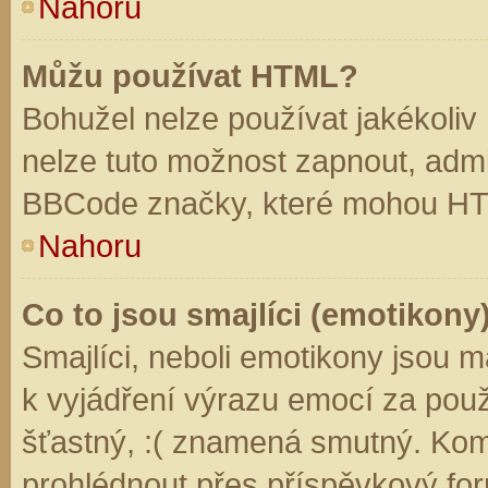
Nahoru
Můžu používat HTML?
Bohužel nelze používat jakékoliv
nelze tuto možnost zapnout, admi
BBCode značky, které mohou HT
Nahoru
Co to jsou smajlíci (emotikony
Smajlíci, neboli emotikony jsou m
k vyjádření výrazu emocí za použ
šťastný, :( znamená smutný. Kom
prohlédnout přes příspěvkový for