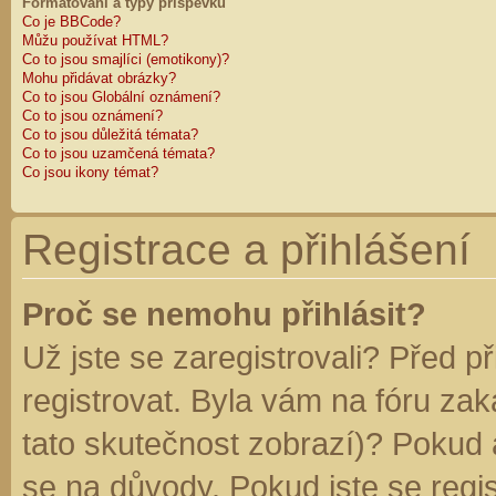
Formátování a typy příspěvků
Co je BBCode?
Můžu používat HTML?
Co to jsou smajlíci (emotikony)?
Mohu přidávat obrázky?
Co to jsou Globální oznámení?
Co to jsou oznámení?
Co to jsou důležitá témata?
Co to jsou uzamčená témata?
Co jsou ikony témat?
Registrace a přihlášení
Proč se nemohu přihlásit?
Už jste se zaregistrovali? Před p
registrovat. Byla vám na fóru za
tato skutečnost zobrazí)? Pokud a
se na důvody. Pokud jste se regist