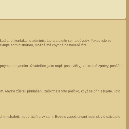
kud ano, kontaktujte administrátora a ptejte se na důvody. Pokud jste se
ntaktujte administrátora, možná má chybné nastavení fóra.
stupným anonymním uživatelům, jako např. postavičky, soukromé zprávy, posílání
 Abyste zůstali přihlášeni, zaškrtněte toto políčko, když se přihlašujete. Toto
administrátoři, moderátoři a vy sami. Budete započítáváni mezi skryté uživatele.