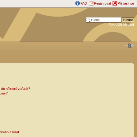
FAQ
Registrovat
Přihlásit se
Pokročilé hledání
 do některé zařadit?
piny?
ěkoho z fóra!