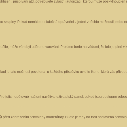
ížení, přispívání atd. potřebujete zvláštní autorizaci, kterou může poskytnout jen m
nebo skupiny. Pokud nemáte dostatečná oprávnění z jedné z těchto možností, nebo ně
porušíte, může vám být uděleno varování. Prosíme berte na vědomí, že toto je plně
okud je tato možnost povolena, u každého příspěvku uvidíte ikonu, která vás přived
o jejich opětovné načtení navštivte uživatelský panel, odkud jsou dostupné odpoví
být před zobrazením schváleny moderátory. Buďto je tedy na fóru nastaveno schvalov