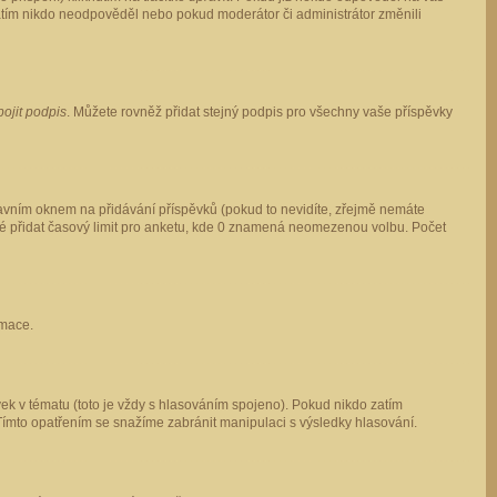
 zatím nikdo neodpověděl nebo pokud moderátor či administrátor změnili
pojit podpis
. Můžete rovněž přidat stejný podpis pro všechny vaše příspěvky
vním oknem na přidávání příspěvků (pokud to nevidíte, zřejmě nemáte
ké přidat časový limit pro anketu, kde 0 znamená neomezenou volbu. Počet
rmace.
ek v tématu (toto je vždy s hlasováním spojeno). Pokud nikdo zatím
Tímto opatřením se snažíme zabránit manipulaci s výsledky hlasování.