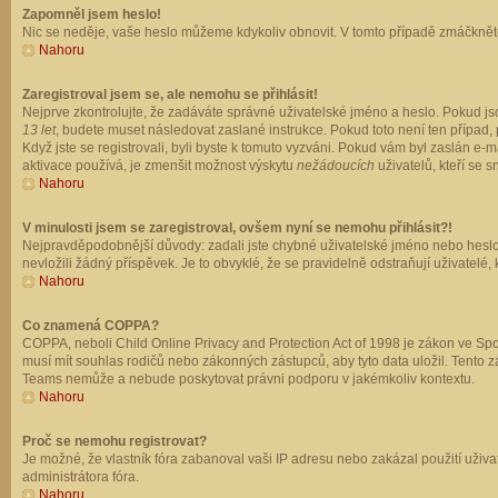
Zapomněl jsem heslo!
Nic se neděje, vaše heslo můžeme kdykoliv obnovit. V tomto případě zmáčkněte
Nahoru
Zaregistroval jsem se, ale nemohu se přihlásit!
Nejprve zkontrolujte, že zadáváte správné uživatelské jméno a heslo. Pokud js
13 let
, budete muset následovat zaslané instrukce. Pokud toto není ten případ, 
Když jste se registrovali, byli byste k tomuto vyzváni. Pokud vám byl zaslán e
aktivace používá, je zmenšit možnost výskytu
nežádoucích
uživatelů, kteří se s
Nahoru
V minulosti jsem se zaregistroval, ovšem nyní se nemohu přihlásit?!
Nejpravděpodobnější důvody: zadali jste chybné uživatelské jméno nebo heslo (z
nevložili žádný příspěvek. Je to obvyklé, že se pravidelně odstraňují uživatelé,
Nahoru
Co znamená COPPA?
COPPA, neboli Child Online Privacy and Protection Act of 1998 je zákon ve Spoj
musí mít souhlas rodičů nebo zákonných zástupců, aby tyto data uložil. Tento zá
Teams nemůže a nebude poskytovat právni podporu v jakémkoliv kontextu.
Nahoru
Proč se nemohu registrovat?
Je možné, že vlastník fóra zabanoval vaši IP adresu nebo zakázal použití uživat
administrátora fóra.
Nahoru