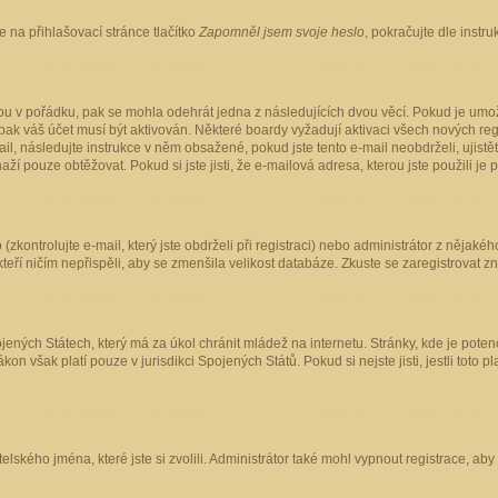
 na přihlašovací stránce tlačítko
Zapomněl jsem svoje heslo
, pokračujte dle instr
ou v pořádku, pak se mohla odehrát jedna z následujících dvou věcí. Pokud je umož
pak váš účet musí být aktivován. Některé boardy vyžadují aktivaci všech nových reg
-mail, následujte instrukce v něm obsažené, pokud jste tento e-mail neobdrželi, uji
naží pouze obtěžovat. Pokud si jste jisti, že e-mailová adresa, kterou jste použili je
kontrolujte e-mail, který jste obdrželi při registraci) nebo administrátor z nějaké
 kteří ničím nepřispěli, aby se zmenšila velikost databáze. Zkuste se zaregistrovat z
ených Státech, který má za úkol chránit mládež na internetu. Stránky, kde je poten
kon však platí pouze v jurisdikci Spojených Států. Pokud si nejste jisti, jestli tot
elského jména, které jste si zvolili. Administrátor také mohl vypnout registrace, ab