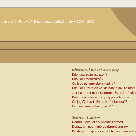
kých oborů MU a VUT Brno s účastí aplikační sféry 2009 - 2012
Uživatelské úrovně a skupiny
Kdo jsou administrátoři?
Kdo jsou moderátoři?
Co jsou uživatelské skupiny?
Kde jsou uživatelské skupiny a jak se mohu
Jak se stanu moderátorem uživatelské sku
Proč mají některé skupiny jinou barvu?
Co je „Výchozí uživatelská skupina“?
Co znamená odkaz „Tým“?
Soukromé zprávy
Nemůžu posílat soukromé zprávy!
Dostávám nechtěné soukromé zprávy!
Dostal jsem spamový a obtížný e-mail od n