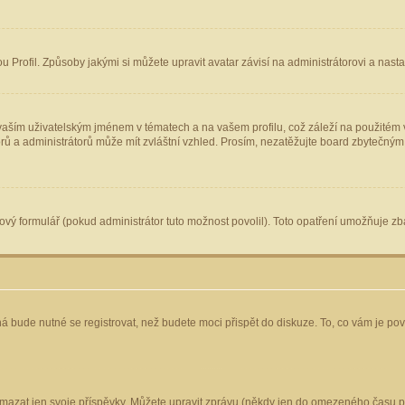
Profil. Způsoby jakými si můžete upravit avatar závisí na administrátorovi a nast
aším uživatelským jménem v tématech a na vašem profilu, což záleží na použitém v
torů a administrátorů může mít zvláštní vzhled. Prosím, nezatěžujte board zbytečným
vý formulář (pokud administrátor tuto možnost povolil). Toto opatření umožňuje zba
á bude nutné se registrovat, než budete moci přispět do diskuze. To, co vám je po
mazat jen svoje příspěvky. Můžete upravit zprávu (někdy jen do omezeného času po 