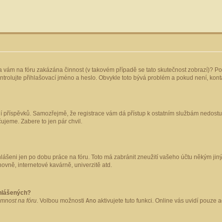
yla vám na fóru zakázána činnost (v takovém případě se tato skutečnost zobrazí)? Po
 zkontrolujte přihlašovací jméno a heslo. Obvykle toto bývá problém a pokud není, ko
ládání příspěvků. Samozřejmě, že registrace vám dá přístup k ostatním službám nedo
čujeme. Zabere to jen pár chvil.
hlášeni jen po dobu práce na fóru. Toto má zabránit zneužití vašeho účtu někým jiným.
ovně, internetové kavárně, univerzitě atd.
ihlášených?
omnost na fóru
. Volbou možnosti
Ano
aktivujete tuto funkci. Online vás uvidí pouze 