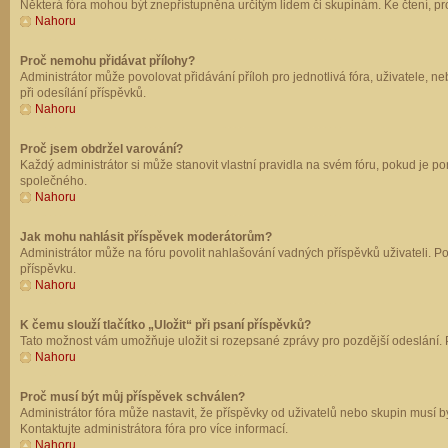
Některá fóra mohou být znepřístupněna určitým lidem či skupinám. Ke čtení, prohl
Nahoru
Proč nemohu přidávat přílohy?
Administrátor může povolovat přidávání příloh pro jednotlivá fóra, uživatele, 
při odesílání příspěvků.
Nahoru
Proč jsem obdržel varování?
Každý administrátor si může stanovit vlastní pravidla na svém fóru, pokud je 
společného.
Nahoru
Jak mohu nahlásit příspěvek moderátorům?
Administrátor může na fóru povolit nahlašování vadných příspěvků uživateli. P
příspěvku.
Nahoru
K čemu slouží tlačítko „Uložit“ při psaní příspěvků?
Tato možnost vám umožňuje uložit si rozepsané zprávy pro pozdější odeslání. Pr
Nahoru
Proč musí být můj příspěvek schválen?
Administrátor fóra může nastavit, že příspěvky od uživatelů nebo skupin musí 
Kontaktujte administrátora fóra pro více informací.
Nahoru