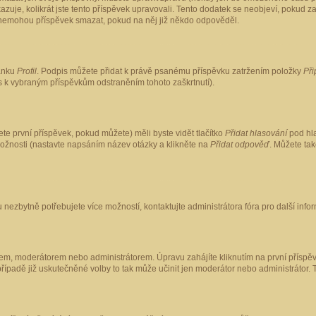
kazuje, kolikrát jste tento příspěvek upravovali. Tento dodatek se neobjeví, pokud
lé nemohou příspěvek smazat, pokud na něj již někdo odpověděl.
ránku
Profil
. Podpis můžete přidat k právě psanému příspěvku zatržením položky
Při
is k vybraným příspěvkům odstraněním tohoto zaškrtnutí).
te první příspěvek, pokud můžete) měli byste vidět tlačítko
Přidat hlasování
pod hla
možnosti (nastavte napsáním název otázky a klikněte na
Přidat odpověď
. Můžete ta
 nezbytně potřebujete více možností, kontaktujte administrátora fóra pro další info
em, moderátorem nebo administrátorem. Úpravu zahájíte kliknutím na první příspěv
ípadě již uskutečněné volby to tak může učinit jen moderátor nebo administrátor. 