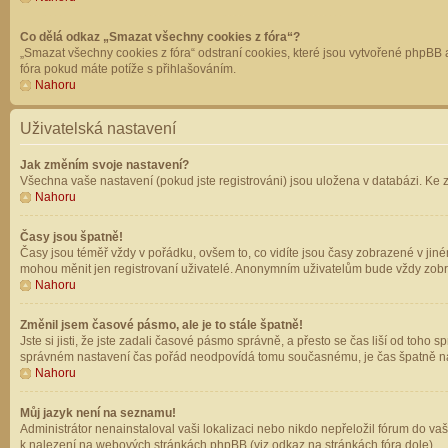
Co dělá odkaz „Smazat všechny cookies z fóra“?
„Smazat všechny cookies z fóra“ odstraní cookies, které jsou vytvořené phpBB a
fóra pokud máte potíže s přihlašováním.
Nahoru
Uživatelská nastavení
Jak změním svoje nastavení?
Všechna vaše nastavení (pokud jste registrováni) jsou uložena v databázi. Ke 
Nahoru
Časy jsou špatně!
Časy jsou téměř vždy v pořádku, ovšem to, co vidíte jsou časy zobrazené v jin
mohou měnit jen registrovaní uživatelé. Anonymním uživatelům bude vždy zobr
Nahoru
Změnil jsem časové pásmo, ale je to stále špatně!
Jste si jisti, že jste zadali časové pásmo správně, a přesto se čas liší od to
správném nastavení čas pořád neodpovídá tomu současnému, je čas špatně na
Nahoru
Můj jazyk není na seznamu!
Administrátor nenainstaloval vaši lokalizaci nebo nikdo nepřeložil fórum do va
k nalezení na webových stránkách phpBB (viz odkaz na stránkách fóra dole).