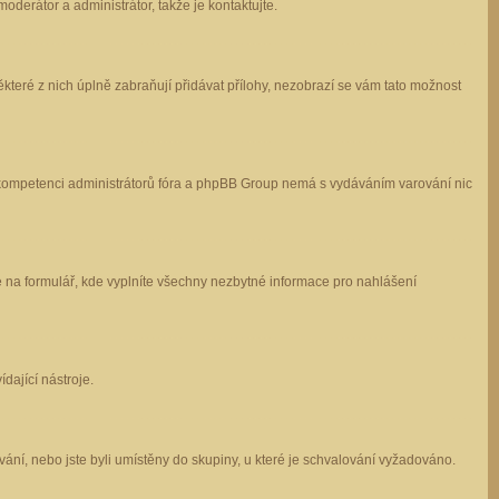
oderátor a administrátor, takže je kontaktujte.
které z nich úplně zabraňují přidávat přílohy, nezobrazí se vám tato možnost
 v kompetenci administrátorů fóra a phpBB Group nemá s vydáváním varování nic
e na formulář, kde vyplníte všechny nezbytné informace pro nahlášení
dající nástroje.
ání, nebo jste byli umístěny do skupiny, u které je schvalování vyžadováno.