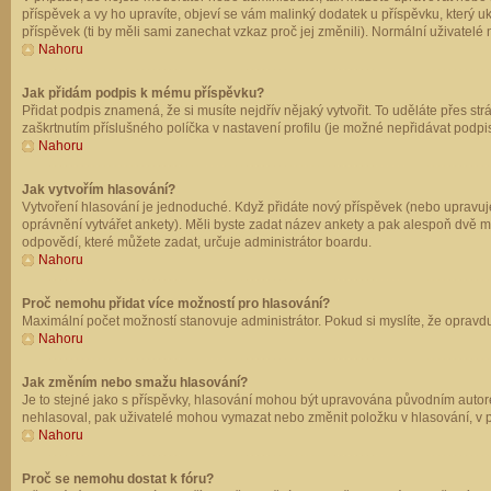
příspěvek a vy ho upravíte, objeví se vám malinký dodatek u příspěvku, který u
příspěvek (ti by měli sami zanechat vzkaz proč jej změnili). Normální uživate
Nahoru
Jak přidám podpis k mému příspěvku?
Přidat podpis znamená, že si musíte nejdřív nějaký vytvořit. To uděláte přes st
zaškrtnutím příslušného políčka v nastavení profilu (je možné nepřidávat podp
Nahoru
Jak vytvořím hlasování?
Vytvoření hlasování je jednoduché. Když přidáte nový příspěvek (nebo upravuje
oprávnění vytvářet ankety). Měli byste zadat název ankety a pak alespoň dvě 
odpovědí, které můžete zadat, určuje administrátor boardu.
Nahoru
Proč nemohu přidat více možností pro hlasování?
Maximální počet možností stanovuje administrátor. Pokud si myslíte, že opravdu
Nahoru
Jak změním nebo smažu hlasování?
Je to stejné jako s příspěvky, hlasování mohou být upravována původním autor
nehlasoval, pak uživatelé mohou vymazat nebo změnit položku v hlasování, v př
Nahoru
Proč se nemohu dostat k fóru?