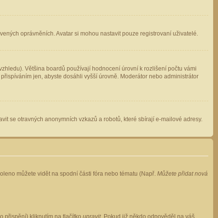
avených oprávněních. Avatar si mohou nastavit pouze registrovaní uživatelé.
zhledu). Většina boardů používají hodnocení úrovní k rozlišení počtu vámi
 přispíváním jen, abyste dosáhli vyšší úrovně. Moderátor nebo administrátor
vit se otravných anonymních vzkazů a robotů, které sbírají e-mailové adresy.
voleno můžete vidět na spodní části fóra nebo tématu (Např.
Můžete přidat nová
přispění) kliknutím na tlačítko
upravit
. Pokud již někdo odpověděl na váš