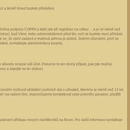
ukcí a téměř ihned budete přihlášeni.
něna podpora COPPA a klikli jste při registraci na odkaz
…a je mi méně než
istrací, buď Vámi, nebo administrátorem před tím, než se budete moci přihlásit.
stěte se, že vámi zadaná e-mailová adresa je platná. Jedním důvodem, proč se
 platná, kontaktujte administrátora boardu.
ho důvodu smazal váš účet. Pokud je to ten druhý případ, pak jste možná
novu a zapojte se do diskuzí.
cionální možnost ukládání osobních dat o uživateli, kterému je méně než 13 let,
o platí i na vašem fóru, doporučujeme kontaktovat vaše právního poradce, phpBB
y zabranil přístupu nových návštěvníků na fórum. Pro další informace kontaktuje