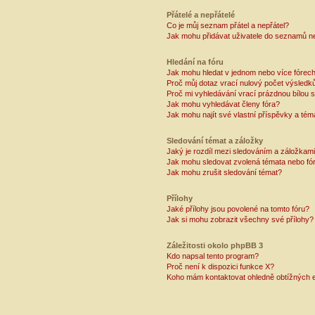
Přátelé a nepřátelé
Co je můj seznam přátel a nepřátel?
Jak mohu přidávat uživatele do seznamů ne
Hledání na fóru
Jak mohu hledat v jednom nebo více fórec
Proč můj dotaz vrací nulový počet výsledk
Proč mi vyhledávání vrací prázdnou bílou s
Jak mohu vyhledávat členy fóra?
Jak mohu najít své vlastní příspěvky a tém
Sledování témat a záložky
Jaký je rozdíl mezi sledováním a záložkam
Jak mohu sledovat zvolená témata nebo fó
Jak mohu zrušit sledování témat?
Přílohy
Jaké přílohy jsou povolené na tomto fóru?
Jak si mohu zobrazit všechny své přílohy?
Záležitosti okolo phpBB 3
Kdo napsal tento program?
Proč není k dispozici funkce X?
Koho mám kontaktovat ohledně obtížných e-