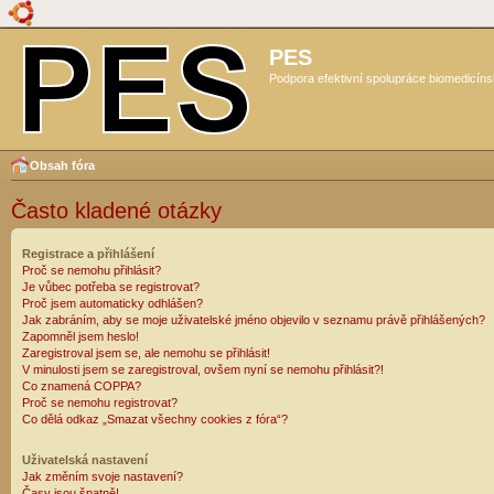
PES
Podpora efektivní spolupráce biomedicíns
Obsah fóra
Často kladené otázky
Registrace a přihlášení
Proč se nemohu přihlásit?
Je vůbec potřeba se registrovat?
Proč jsem automaticky odhlášen?
Jak zabráním, aby se moje uživatelské jméno objevilo v seznamu právě přihlášených?
Zapomněl jsem heslo!
Zaregistroval jsem se, ale nemohu se přihlásit!
V minulosti jsem se zaregistroval, ovšem nyní se nemohu přihlásit?!
Co znamená COPPA?
Proč se nemohu registrovat?
Co dělá odkaz „Smazat všechny cookies z fóra“?
Uživatelská nastavení
Jak změním svoje nastavení?
Časy jsou špatně!