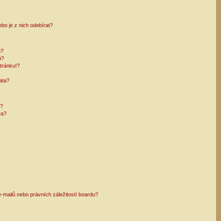
bo je z nich odebírat?
h?
ů?
tránku!?
ata?
i?
ra?
mailů nebo právních záležitostí boardu?