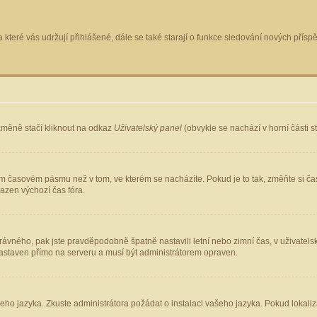
 které vás udržují přihlášené, dále se také starají o funkce sledování nových pří
změně stačí kliknout na odkaz
Uživatelský panel
(obvykle se nachází v horní části 
ém časovém pásmu než v tom, ve kterém se nacházíte. Pokud je to tak, změňte si ča
azen výchozí čas fóra.
ho správného, pak jste pravděpodobně špatně nastavili letní nebo zimní čas, v uživ
staven přímo na serveru a musí být administrátorem opraven.
šeho jazyka. Zkuste administrátora požádat o instalaci vašeho jazyka. Pokud lokaliz