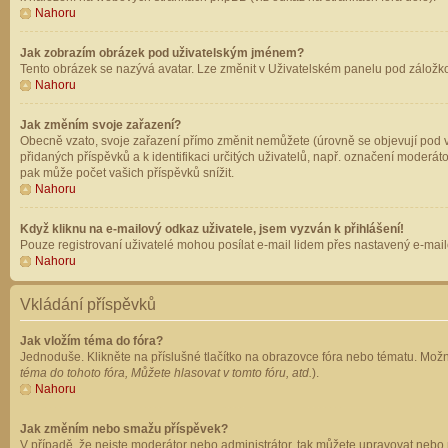
Nahoru
Jak zobrazím obrázek pod uživatelským jménem?
Tento obrázek se nazývá avatar. Lze změnit v Uživatelském panelu pod záložkou 
Nahoru
Jak změním svoje zařazení?
Obecně vzato, svoje zařazení přímo změnit nemůžete (úrovně se objevují pod v
přidaných příspěvků a k identifikaci určitých uživatelů, např. označení moderá
pak může počet vašich příspěvků snížit.
Nahoru
Když kliknu na e-mailový odkaz uživatele, jsem vyzván k přihlášení!
Pouze registrovaní uživatelé mohou posílat e-mail lidem přes nastavený e-mailo
Nahoru
Vkládání příspěvků
Jak vložím téma do fóra?
Jednoduše. Klikněte na příslušné tlačítko na obrazovce fóra nebo tématu. Možn
téma do tohoto fóra, Můžete hlasovat v tomto fóru, atd.
).
Nahoru
Jak změním nebo smažu příspěvek?
V případě, že nejste moderátor nebo administrátor, tak můžete upravovat nebo 