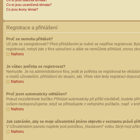
Co to jsou důležitá témata?
Co to jsou uzamčená témata?
Co jsou ikony témat?
Registrace a přihlášení
Proč se nemohu přihlásit?
Už jste se zaregistrovali? Před přihlášením je nutné se nejdříve registrovat. B
registrovali, nebyli jste z fóra vyloučeni a stále se nemůžete přihlásit, znovu
Nahoru
Je vůbec potřeba se registrovat?
Nemusíte. Je na administrátorovi fóra, jestli je potřeba se registrovat ke vk
e-mailů uživatelům, přihlášení do skupin, atd. Vřele vám tedy registraci doporu
Nahoru
Proč jsem automaticky odhlášen?
Pokud nezaškrtnete tlačítko
Přihlásit automaticky při příští návštěvě
, budete při
ovšem nedoporučujeme, když se přihlašujete z veřejného počítače, např. v knih
Nahoru
Jak zabráním, aby se moje uživatelské jméno objevilo v seznamu právě př
V Uživatelském panelu najdete pod položkou „Nastavení“ volbu
Skrýt moji přít
Nahoru