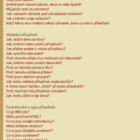
Změnil jsem časové pásmo, ale je to stále špatně!
Můj jazyk není na seznamu!
Jak zobrazím obrázek pod uživatelským jménem?
Jak změním svoje zařazení?
Když kliknu na e-mailový odkaz uživatele, jsem vyzván k přihlášení!
Vkládání příspěvků
Jak vložím téma do fóra?
Jak změním nebo smažu příspěvek?
Jak přidám podpis k mému příspěvku?
Jak vytvořím hlasování?
Proč nemohu přidat více možností pro hlasování?
Jak změním nebo smažu hlasování?
Proč se nemohu dostat k fóru?
Proč nemohu přidávat přílohy?
Proč jsem obdržel varování?
Jak mohu nahlásit příspěvek moderátorům?
K čemu slouží tlačítko „Uložit“ při psaní příspěvků?
Proč musí být můj příspěvek schválen?
Jak mohu oživit svoje téma?
Formátování a typy příspěvků
Co je BBCode?
Můžu používat HTML?
Co to jsou smajlíci (emotikony)?
Mohu přidávat obrázky?
Co to jsou Globální oznámení?
Co to jsou oznámení?