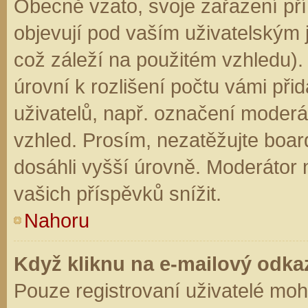
Obecně vzato, svoje zařazení př
objevují pod vaším uživatelským
což záleží na použitém vzhledu).
úrovní k rozlišení počtu vámi přid
uživatelů, např. označení moderá
vzhled. Prosím, nezatěžujte boar
dosáhli vyšší úrovně. Moderátor
vašich příspěvků snížit.
Nahoru
Když kliknu na e-mailový odkaz
Pouze registrovaní uživatelé moh