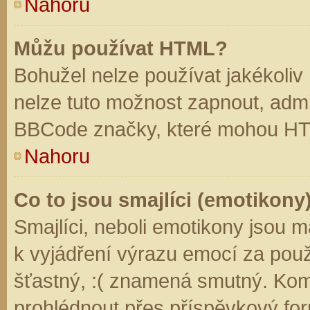
Nahoru
Můžu používat HTML?
Bohužel nelze používat jakékoliv
nelze tuto možnost zapnout, admi
BBCode značky, které mohou HT
Nahoru
Co to jsou smajlíci (emotikony
Smajlíci, neboli emotikony jsou m
k vyjádření výrazu emocí za použ
šťastný, :( znamená smutný. Kom
prohlédnout přes příspěvkový for