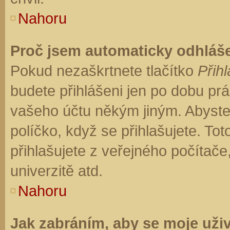
Nahoru
Proč jsem automaticky odhláš
Pokud nezaškrtnete tlačítko
Přihl
budete přihlášeni jen po dobu prá
vašeho účtu někým jiným. Abyste z
políčko, když se přihlašujete. T
přihlašujete z veřejného počítače
univerzitě atd.
Nahoru
Jak zabráním, aby se moje uži