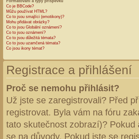
Formátování a typy příspěvků
Co je BBCode?
Můžu používat HTML?
Co to jsou smajlíci (emotikony)?
Mohu přidávat obrázky?
Co to jsou Globální oznámení?
Co to jsou oznámení?
Co to jsou důležitá témata?
Co to jsou uzamčená témata?
Co jsou ikony témat?
Registrace a přihlášení
Proč se nemohu přihlásit?
Už jste se zaregistrovali? Před p
registrovat. Byla vám na fóru za
tato skutečnost zobrazí)? Pokud a
se na důvody. Pokud jste se regist