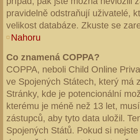
případ, pak jste možná nevložili 
pravidelně odstraňují uživatelé, k
velikost databáze. Zkuste se zare
Nahoru
Co znamená COPPA?
COPPA, neboli Child Online Priva
ve Spojených Státech, který má z
Stránky, kde je potencionální mož
kterému je méně než 13 let, mus
zástupců, aby tyto data uložil. Te
Spojených Států. Pokud si nejste jis