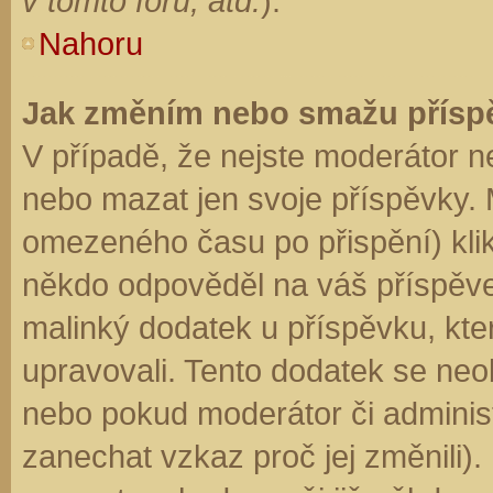
v tomto fóru, atd.
).
Nahoru
Jak změním nebo smažu přísp
V případě, že nejste moderátor n
nebo mazat jen svoje příspěvky. 
omezeného času po přispění) klik
někdo odpověděl na váš příspěve
malinký dodatek u příspěvku, kter
upravovali. Tento dodatek se neo
nebo pokud moderátor či administr
zanechat vzkaz proč jej změnili)