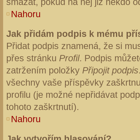
smazat, pokud na něj již někdo o
Nahoru
Jak přidám podpis k mému př
Přidat podpis znamená, že si musí
přes stránku
Profil
. Podpis můžet
zatržením položky
Připojit podpis
všechny vaše příspěvky zaškrtnu
profilu (je možné nepřidávat po
tohoto zaškrtnutí).
Nahoru
Jak vytvořím hlasování?