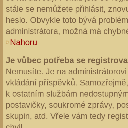
stále se nemůžete přihlásit, znov
heslo. Obvykle toto bývá problém
administrátora, možná má chybné
Nahoru
Je vůbec potřeba se registrova
Nemusíte. Je na administrátorovi f
vkládání příspěvků. Samozřejmě,
k ostatním službám nedostupným
postavičky, soukromé zprávy, posí
skupin, atd. Vřele vám tedy regis
chvil.