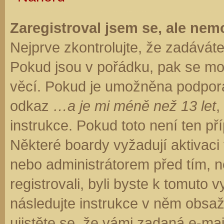
Zaregistroval jsem se, ale nemo
Nejprve zkontrolujte, že zadávát
Pokud jsou v pořádku, pak se moh
věcí. Pokud je umožněna podpora C
odkaz
…a je mi méně než 13 let
,
instrukce. Pokud toto není ten př
Některé boardy vyžadují aktivaci
nebo administrátorem před tím, ne
registrovali, byli byste k tomuto
následujte instrukce v něm obsaže
ujistěte se, že vámi zadaná e-ma