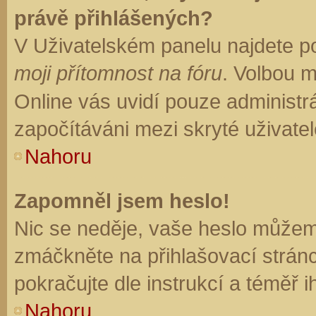
právě přihlášených?
V Uživatelském panelu najdete p
moji přítomnost na fóru
. Volbou 
Online vás uvidí pouze administrá
započítáváni mezi skryté uživatel
Nahoru
Zapomněl jsem heslo!
Nic se neděje, vaše heslo můžem
zmáčkněte na přihlašovací stránc
pokračujte dle instrukcí a téměř i
Nahoru