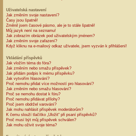
Uživatelská nastavení
Jak změním svoje nastavení?
Časy jsou špatně!
Změnil jsem časové pásmo, ale je to stále špatně!
Můj jazyk není na seznamu!
Jak zobrazím obrázek pod uživatelským jménem?
Jak změním svoje zařazení?
Když kliknu na e-mailový odkaz uživatele, jsem vyzván k přihlášení!
Vkládání příspěvků
Jak vložím téma do fóra?
Jak změním nebo smažu příspěvek?
Jak přidám podpis k mému příspěvku?
Jak vytvořím hlasování?
Proč nemohu přidat více možností pro hlasování?
Jak změním nebo smažu hlasování?
Proč se nemohu dostat k fóru?
Proč nemohu přidávat přílohy?
Proč jsem obdržel varování?
Jak mohu nahlásit příspěvek moderátorům?
K čemu slouží tlačítko „Uložit“ při psaní příspěvků?
Proč musí být můj příspěvek schválen?
Jak mohu oživit svoje téma?