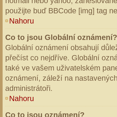
hotmail nebo yahoo, zaheslované
použijte buď BBCode [img] tag ne
Nahoru
Co to jsou Globální oznámení
Globální oznámení obsahují důleži
přečíst co nejdříve. Globální oz
také ve vašem uživatelském panelu
oznámení, záleží na nastavených
administrátoři.
Nahoru
Co to jsou oznámení?