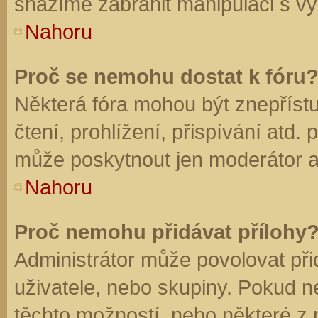
snažíme zabránit manipulaci s vý
Nahoru
Proč se nemohu dostat k fóru
Některá fóra mohou být znepříst
čtení, prohlížení, přispívání atd. 
může poskytnout jen moderátor a a
Nahoru
Proč nemohu přidávat přílohy
Administrátor může povolovat přid
uživatele, nebo skupiny. Pokud 
těchto možností, nebo některé z n