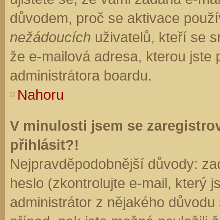
důvodem, proč se aktivace použí
nežádoucích
uživatelů, kteří se s
že e-mailová adresa, kterou jste p
administrátora boardu.
Nahoru
V minulosti jsem se zaregistr
přihlásit?!
Nejpravděpodobnější důvody: zad
heslo (zkontrolujte e-mail, který j
administrátor z nějakého důvodu 