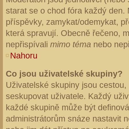
starat se o chod fóra každý den.
příspěvky, zamykat/odemykat, př
která spravují. Obecně řečeno, mo
nepřispívali
mimo téma
nebo nepři
Nahoru
Co jsou uživatelské skupiny?
Uživatelské skupiny jsou cestou,
seskupovat uživatele. Každý uživa
každé skupině může být definován
administrátorům snáze nastavit n