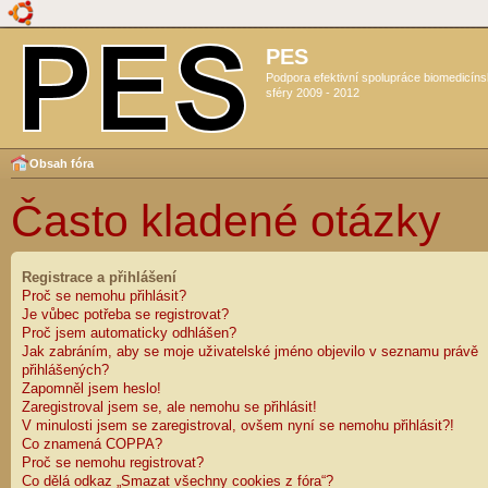
PES
Podpora efektivní spolupráce biomedicín
sféry 2009 - 2012
Obsah fóra
Často kladené otázky
Registrace a přihlášení
Proč se nemohu přihlásit?
Je vůbec potřeba se registrovat?
Proč jsem automaticky odhlášen?
Jak zabráním, aby se moje uživatelské jméno objevilo v seznamu právě
přihlášených?
Zapomněl jsem heslo!
Zaregistroval jsem se, ale nemohu se přihlásit!
V minulosti jsem se zaregistroval, ovšem nyní se nemohu přihlásit?!
Co znamená COPPA?
Proč se nemohu registrovat?
Co dělá odkaz „Smazat všechny cookies z fóra“?