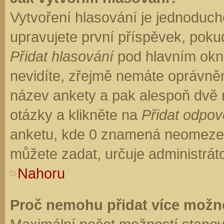
Vytvoření hlasování je jednoduch
upravujete první příspěvek, pokud
Přidat hlasování
pod hlavním okn
nevidíte, zřejmě nemáte oprávněn
název ankety a pak alespoň dvě
otázky a klikněte na
Přidat odpo
anketu, kde 0 znamená neomezen
můžete zadat, určuje administrát
Nahoru
Proč nemohu přidat více možno