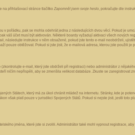
 na přihlašovací stránce tlačítko
Zapomněl jsem svoje heslo
, pokračujte dle instr
ou v pořádku, pak se mohla odehrát jedna z následujících dvou věcí. Pokud je umož
pak váš účet musí být aktivován. Některé boardy vyžadují aktivaci všech nových reg
-mail, následujte instrukce v něm obsažené, pokud jste tento e-mail neobdrželi, uji
naží pouze obtěžovat. Pokud si jste jisti, že e-mailová adresa, kterou jste použili je
kontrolujte e-mail, který jste obdrželi při registraci) nebo administrátor z nějaké
 kteří ničím nepřispěli, aby se zmenšila velikost databáze. Zkuste se zaregistrovat z
ených Státech, který má za úkol chránit mládež na internetu. Stránky, kde je poten
kon však platí pouze v jurisdikci Spojených Států. Pokud si nejste jisti, jestli tot
elského jména, které jste si zvolili. Administrátor také mohl vypnout registrace, ab