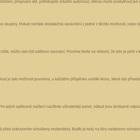
ížení, přispívání atd. potřebujete zvláštní autorizaci, kterou může poskytnout jen m
nebo skupiny. Pokud nemáte dostatečná oprávnění z jedné z těchto možností, nebo ně
porušíte, může vám být uděleno varování. Prosíme berte na vědomí, že toto je plně
okud je tato možnost povolena, u každého příspěvku uvidíte ikonu, která vás přived
o jejich opětovné načtení navštivte uživatelský panel, odkud jsou dostupné odpoví
být před zobrazením schváleny moderátory. Buďto je tedy na fóru nastaveno schvalov