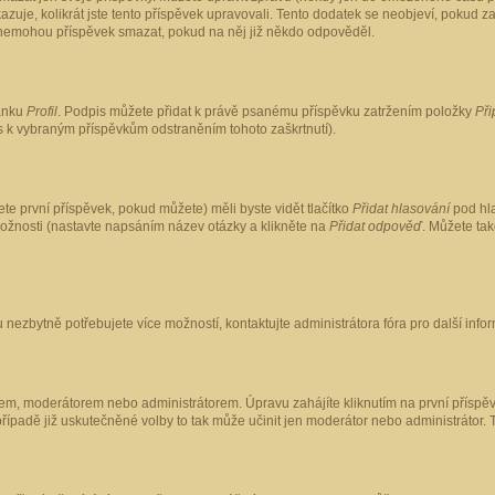
kazuje, kolikrát jste tento příspěvek upravovali. Tento dodatek se neobjeví, pokud
lé nemohou příspěvek smazat, pokud na něj již někdo odpověděl.
ránku
Profil
. Podpis můžete přidat k právě psanému příspěvku zatržením položky
Při
is k vybraným příspěvkům odstraněním tohoto zaškrtnutí).
te první příspěvek, pokud můžete) měli byste vidět tlačítko
Přidat hlasování
pod hla
možnosti (nastavte napsáním název otázky a klikněte na
Přidat odpověď
. Můžete ta
 nezbytně potřebujete více možností, kontaktujte administrátora fóra pro další info
em, moderátorem nebo administrátorem. Úpravu zahájíte kliknutím na první příspěv
ípadě již uskutečněné volby to tak může učinit jen moderátor nebo administrátor. 