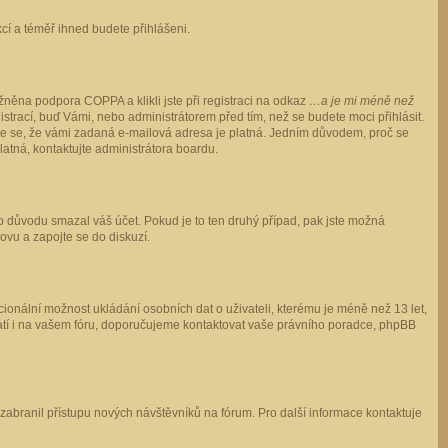
ukcí a téměř ihned budete přihlášeni.
něna podpora COPPA a klikli jste při registraci na odkaz
…a je mi méně než
istrací, buď Vámi, nebo administrátorem před tím, než se budete moci přihlásit.
stěte se, že vámi zadaná e-mailová adresa je platná. Jedním důvodem, proč se
 platná, kontaktujte administrátora boardu.
ho důvodu smazal váš účet. Pokud je to ten druhý případ, pak jste možná
novu a zapojte se do diskuzí.
cionální možnost ukládání osobních dat o uživateli, kterému je méně než 13 let,
o platí i na vašem fóru, doporučujeme kontaktovat vaše právního poradce, phpBB
y zabranil přístupu nových návštěvníků na fórum. Pro další informace kontaktuje