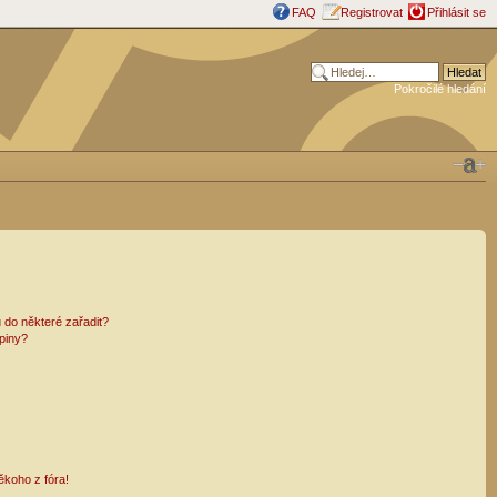
FAQ
Registrovat
Přihlásit se
Pokročilé hledání
 do některé zařadit?
piny?
ěkoho z fóra!