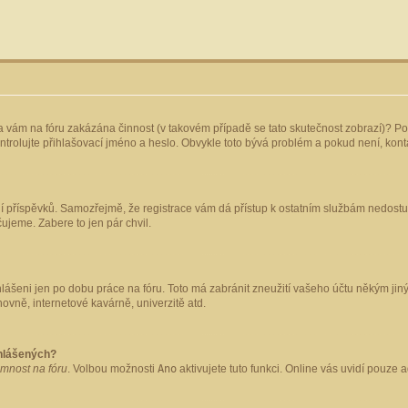
yla vám na fóru zakázána činnost (v takovém případě se tato skutečnost zobrazí)? Po
 zkontrolujte přihlašovací jméno a heslo. Obvykle toto bývá problém a pokud není, ko
ládání příspěvků. Samozřejmě, že registrace vám dá přístup k ostatním službám nedo
čujeme. Zabere to jen pár chvil.
hlášeni jen po dobu práce na fóru. Toto má zabránit zneužití vašeho účtu někým jiným.
ovně, internetové kavárně, univerzitě atd.
ihlášených?
omnost na fóru
. Volbou možnosti
Ano
aktivujete tuto funkci. Online vás uvidí pouze 