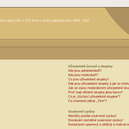
kých oborů MU a VUT Brno s účastí aplikační sféry 2009 - 2012
Uživatelské úrovně a skupiny
Kdo jsou administrátoři?
Kdo jsou moderátoři?
Co jsou uživatelské skupiny?
Kde jsou uživatelské skupiny a jak se mohu
Jak se stanu moderátorem uživatelské sku
Proč mají některé skupiny jinou barvu?
Co je „Výchozí uživatelská skupina“?
Co znamená odkaz „Tým“?
Soukromé zprávy
Nemůžu posílat soukromé zprávy!
Dostávám nechtěné soukromé zprávy!
Dostal jsem spamový a obtížný e-mail od n