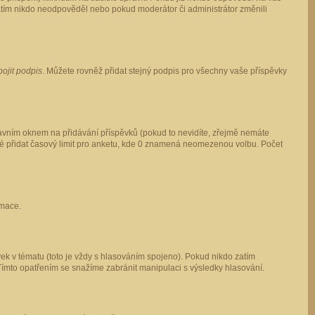
 zatím nikdo neodpověděl nebo pokud moderátor či administrátor změnili
pojit podpis
. Můžete rovněž přidat stejný podpis pro všechny vaše příspěvky
vním oknem na přidávání příspěvků (pokud to nevidíte, zřejmě nemáte
ké přidat časový limit pro anketu, kde 0 znamená neomezenou volbu. Počet
rmace.
ek v tématu (toto je vždy s hlasováním spojeno). Pokud nikdo zatím
Tímto opatřením se snažíme zabránit manipulaci s výsledky hlasování.