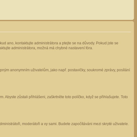
kud ano, kontaktujte administrátora a ptejte se na důvody. Pokud jste se
ntaktujte administrátora, možná má chybné nastavení fóra.
stupným anonymním uživatelům, jako např. postavičky, soukromé zprávy, posílání
 Abyste zůstali přihlášeni, zaškrtněte toto políčko, když se přihlašujete. Toto
administrátoři, moderátoři a vy sami. Budete započítáváni mezi skryté uživatele.