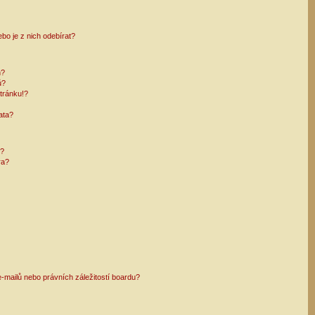
bo je z nich odebírat?
h?
ů?
tránku!?
ata?
i?
ra?
mailů nebo právních záležitostí boardu?