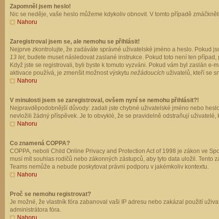
Zapomněl jsem heslo!
Nic se neděje, vaše heslo můžeme kdykoliv obnovit. V tomto případě zmáčkněte
Nahoru
Zaregistroval jsem se, ale nemohu se přihlásit!
Nejprve zkontrolujte, že zadáváte správné uživatelské jméno a heslo. Pokud js
13 let
, budete muset následovat zaslané instrukce. Pokud toto není ten případ, 
Když jste se registrovali, byli byste k tomuto vyzváni. Pokud vám byl zaslán e
aktivace používá, je zmenšit možnost výskytu
nežádoucích
uživatelů, kteří se s
Nahoru
V minulosti jsem se zaregistroval, ovšem nyní se nemohu přihlásit?!
Nejpravděpodobnější důvody: zadali jste chybné uživatelské jméno nebo heslo (z
nevložili žádný příspěvek. Je to obvyklé, že se pravidelně odstraňují uživatelé,
Nahoru
Co znamená COPPA?
COPPA, neboli Child Online Privacy and Protection Act of 1998 je zákon ve Spoj
musí mít souhlas rodičů nebo zákonných zástupců, aby tyto data uložil. Tento zá
Teams nemůže a nebude poskytovat právni podporu v jakémkoliv kontextu.
Nahoru
Proč se nemohu registrovat?
Je možné, že vlastník fóra zabanoval vaši IP adresu nebo zakázal použití uživat
administrátora fóra.
Nahoru