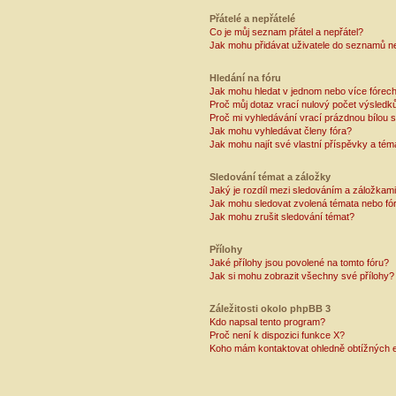
Přátelé a nepřátelé
Co je můj seznam přátel a nepřátel?
Jak mohu přidávat uživatele do seznamů ne
Hledání na fóru
Jak mohu hledat v jednom nebo více fórec
Proč můj dotaz vrací nulový počet výsledk
Proč mi vyhledávání vrací prázdnou bílou s
Jak mohu vyhledávat členy fóra?
Jak mohu najít své vlastní příspěvky a tém
Sledování témat a záložky
Jaký je rozdíl mezi sledováním a záložkam
Jak mohu sledovat zvolená témata nebo fó
Jak mohu zrušit sledování témat?
Přílohy
Jaké přílohy jsou povolené na tomto fóru?
Jak si mohu zobrazit všechny své přílohy?
Záležitosti okolo phpBB 3
Kdo napsal tento program?
Proč není k dispozici funkce X?
Koho mám kontaktovat ohledně obtížných e-