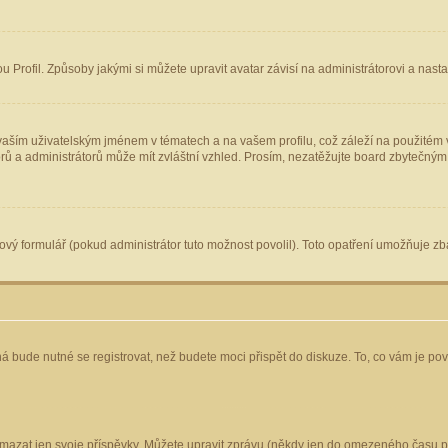
Profil. Způsoby jakými si můžete upravit avatar závisí na administrátorovi a nast
aším uživatelským jménem v tématech a na vašem profilu, což záleží na použitém v
torů a administrátorů může mít zvláštní vzhled. Prosím, nezatěžujte board zbytečným
vý formulář (pokud administrátor tuto možnost povolil). Toto opatření umožňuje zba
á bude nutné se registrovat, než budete moci přispět do diskuze. To, co vám je po
mazat jen svoje příspěvky. Můžete upravit zprávu (někdy jen do omezeného času po 