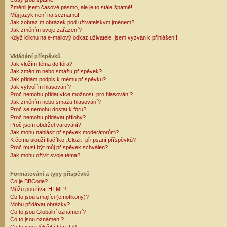
Změnil jsem časové pásmo, ale je to stále špatně!
Můj jazyk není na seznamu!
Jak zobrazím obrázek pod uživatelským jménem?
Jak změním svoje zařazení?
Když kliknu na e-mailový odkaz uživatele, jsem vyzván k přihlášení!
Vkládání příspěvků
Jak vložím téma do fóra?
Jak změním nebo smažu příspěvek?
Jak přidám podpis k mému příspěvku?
Jak vytvořím hlasování?
Proč nemohu přidat více možností pro hlasování?
Jak změním nebo smažu hlasování?
Proč se nemohu dostat k fóru?
Proč nemohu přidávat přílohy?
Proč jsem obdržel varování?
Jak mohu nahlásit příspěvek moderátorům?
K čemu slouží tlačítko „Uložit“ při psaní příspěvků?
Proč musí být můj příspěvek schválen?
Jak mohu oživit svoje téma?
Formátování a typy příspěvků
Co je BBCode?
Můžu používat HTML?
Co to jsou smajlíci (emotikony)?
Mohu přidávat obrázky?
Co to jsou Globální oznámení?
Co to jsou oznámení?