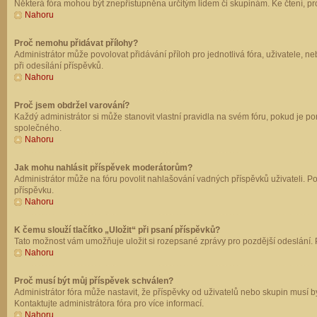
Některá fóra mohou být znepřístupněna určitým lidem či skupinám. Ke čtení, prohl
Nahoru
Proč nemohu přidávat přílohy?
Administrátor může povolovat přidávání příloh pro jednotlivá fóra, uživatele, 
při odesílání příspěvků.
Nahoru
Proč jsem obdržel varování?
Každý administrátor si může stanovit vlastní pravidla na svém fóru, pokud je 
společného.
Nahoru
Jak mohu nahlásit příspěvek moderátorům?
Administrátor může na fóru povolit nahlašování vadných příspěvků uživateli. P
příspěvku.
Nahoru
K čemu slouží tlačítko „Uložit“ při psaní příspěvků?
Tato možnost vám umožňuje uložit si rozepsané zprávy pro pozdější odeslání. Pr
Nahoru
Proč musí být můj příspěvek schválen?
Administrátor fóra může nastavit, že příspěvky od uživatelů nebo skupin musí 
Kontaktujte administrátora fóra pro více informací.
Nahoru