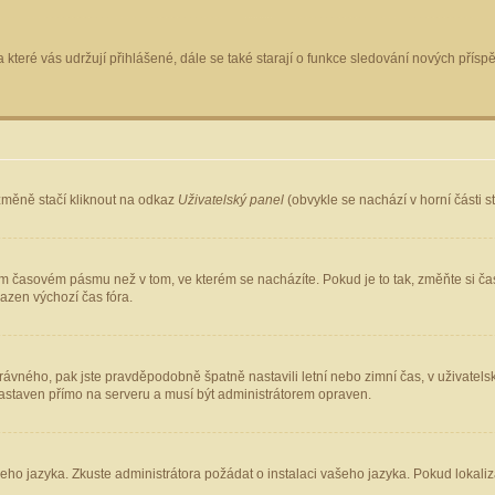
 které vás udržují přihlášené, dále se také starají o funkce sledování nových pří
změně stačí kliknout na odkaz
Uživatelský panel
(obvykle se nachází v horní části 
ém časovém pásmu než v tom, ve kterém se nacházíte. Pokud je to tak, změňte si ča
azen výchozí čas fóra.
ho správného, pak jste pravděpodobně špatně nastavili letní nebo zimní čas, v uživ
staven přímo na serveru a musí být administrátorem opraven.
šeho jazyka. Zkuste administrátora požádat o instalaci vašeho jazyka. Pokud lokaliz