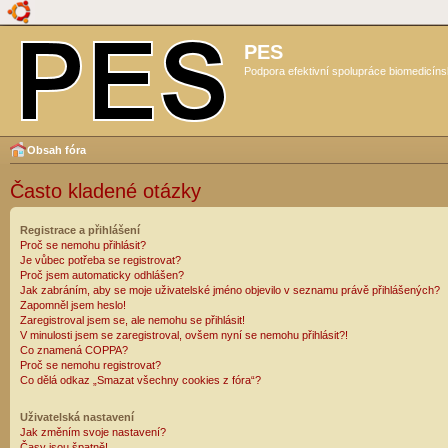
PES
Podpora efektivní spolupráce biomedicíns
Obsah fóra
Často kladené otázky
Registrace a přihlášení
Proč se nemohu přihlásit?
Je vůbec potřeba se registrovat?
Proč jsem automaticky odhlášen?
Jak zabráním, aby se moje uživatelské jméno objevilo v seznamu právě přihlášených?
Zapomněl jsem heslo!
Zaregistroval jsem se, ale nemohu se přihlásit!
V minulosti jsem se zaregistroval, ovšem nyní se nemohu přihlásit?!
Co znamená COPPA?
Proč se nemohu registrovat?
Co dělá odkaz „Smazat všechny cookies z fóra“?
Uživatelská nastavení
Jak změním svoje nastavení?
Časy jsou špatně!