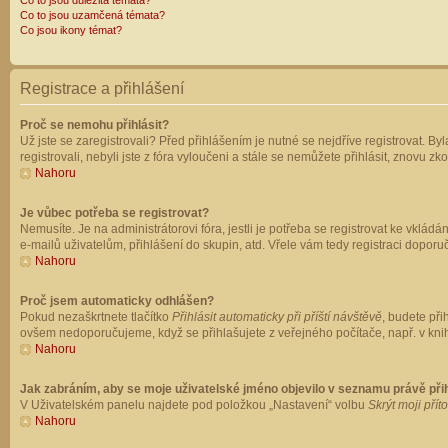
Co to jsou důležitá témata?
Co to jsou uzamčená témata?
Co jsou ikony témat?
Registrace a přihlášení
Proč se nemohu přihlásit?
Už jste se zaregistrovali? Před přihlášením je nutné se nejdříve registrovat. B
registrovali, nebyli jste z fóra vyloučeni a stále se nemůžete přihlásit, znovu
Nahoru
Je vůbec potřeba se registrovat?
Nemusíte. Je na administrátorovi fóra, jestli je potřeba se registrovat ke vk
e-mailů uživatelům, přihlášení do skupin, atd. Vřele vám tedy registraci doporu
Nahoru
Proč jsem automaticky odhlášen?
Pokud nezaškrtnete tlačítko
Přihlásit automaticky při příští návštěvě
, budete při
ovšem nedoporučujeme, když se přihlašujete z veřejného počítače, např. v knih
Nahoru
Jak zabráním, aby se moje uživatelské jméno objevilo v seznamu právě př
V Uživatelském panelu najdete pod položkou „Nastavení“ volbu
Skrýt moji přít
Nahoru