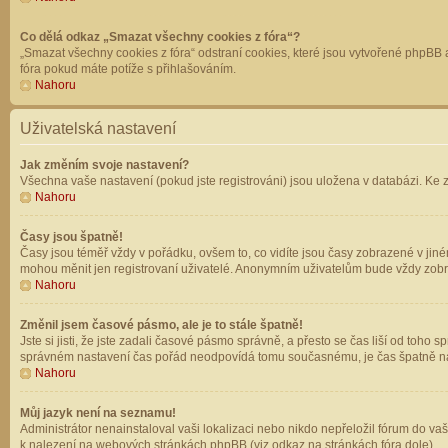
Co dělá odkaz „Smazat všechny cookies z fóra“?
„Smazat všechny cookies z fóra“ odstraní cookies, které jsou vytvořené phpBB a
fóra pokud máte potíže s přihlašováním.
Nahoru
Uživatelská nastavení
Jak změním svoje nastavení?
Všechna vaše nastavení (pokud jste registrováni) jsou uložena v databázi. Ke 
Nahoru
Časy jsou špatně!
Časy jsou téměř vždy v pořádku, ovšem to, co vidíte jsou časy zobrazené v jin
mohou měnit jen registrovaní uživatelé. Anonymním uživatelům bude vždy zobr
Nahoru
Změnil jsem časové pásmo, ale je to stále špatně!
Jste si jisti, že jste zadali časové pásmo správně, a přesto se čas liší od to
správném nastavení čas pořád neodpovídá tomu současnému, je čas špatně na
Nahoru
Můj jazyk není na seznamu!
Administrátor nenainstaloval vaši lokalizaci nebo nikdo nepřeložil fórum do va
k nalezení na webových stránkách phpBB (viz odkaz na stránkách fóra dole).