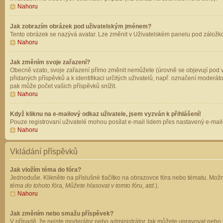
Nahoru
Jak zobrazím obrázek pod uživatelským jménem?
Tento obrázek se nazývá avatar. Lze změnit v Uživatelském panelu pod záložkou 
Nahoru
Jak změním svoje zařazení?
Obecně vzato, svoje zařazení přímo změnit nemůžete (úrovně se objevují pod v
přidaných příspěvků a k identifikaci určitých uživatelů, např. označení moderá
pak může počet vašich příspěvků snížit.
Nahoru
Když kliknu na e-mailový odkaz uživatele, jsem vyzván k přihlášení!
Pouze registrovaní uživatelé mohou posílat e-mail lidem přes nastavený e-mailo
Nahoru
Vkládání příspěvků
Jak vložím téma do fóra?
Jednoduše. Klikněte na příslušné tlačítko na obrazovce fóra nebo tématu. Možn
téma do tohoto fóra, Můžete hlasovat v tomto fóru, atd.
).
Nahoru
Jak změním nebo smažu příspěvek?
V případě, že nejste moderátor nebo administrátor, tak můžete upravovat nebo 