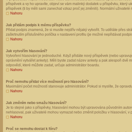
příspěvek a vy ho upravíte, objeví se vám malinký dodatek u příspěvku, který u
příspěvek (ti by měli sami zanechat vzkaz proč jej změnili). Normální uživate
Nahoru
Jak přidám podpis k mému příspěvku?
Přidat podpis znamená, že si musíte nejdřív nějaký vytvořit. To uděláte přes st
zaškrtnutím příslušného políčka v nastavení profilu (je možné nepřidávat podp
Nahoru
Jak vytvořím hlasování?
Vytvoření hlasování je jednoduché. Když přidáte nový příspěvek (nebo upravuje
oprávnění vytvářet ankety). Měli byste zadat název ankety a pak alespoň dvě 
odpovědí, které můžete zadat, určuje administrátor boardu.
Nahoru
Proč nemohu přidat více možností pro hlasování?
Maximální počet možností stanovuje administrátor. Pokud si myslíte, že opravdu
Nahoru
Jak změním nebo smažu hlasování?
Je to stejné jako s příspěvky, hlasování mohou být upravována původním autor
nehlasoval, pak uživatelé mohou vymazat nebo změnit položku v hlasování, v př
Nahoru
Proč se nemohu dostat k fóru?