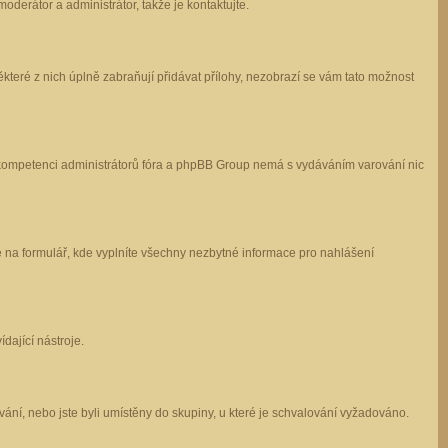
oderátor a administrátor, takže je kontaktujte.
které z nich úplně zabraňují přidávat přílohy, nezobrazí se vám tato možnost
 v kompetenci administrátorů fóra a phpBB Group nemá s vydáváním varování nic
e na formulář, kde vyplníte všechny nezbytné informace pro nahlášení
dající nástroje.
ání, nebo jste byli umístěny do skupiny, u které je schvalování vyžadováno.