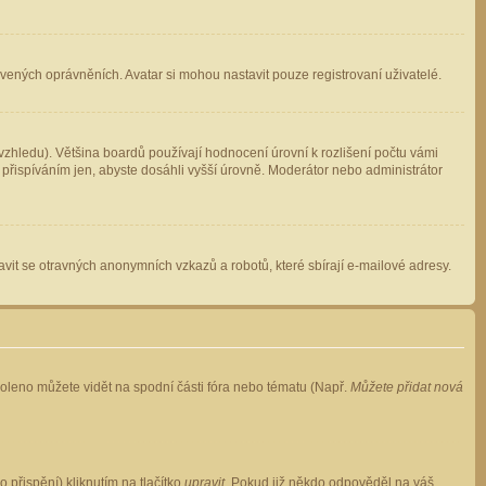
avených oprávněních. Avatar si mohou nastavit pouze registrovaní uživatelé.
zhledu). Většina boardů používají hodnocení úrovní k rozlišení počtu vámi
 přispíváním jen, abyste dosáhli vyšší úrovně. Moderátor nebo administrátor
vit se otravných anonymních vzkazů a robotů, které sbírají e-mailové adresy.
voleno můžete vidět na spodní části fóra nebo tématu (Např.
Můžete přidat nová
přispění) kliknutím na tlačítko
upravit
. Pokud již někdo odpověděl na váš