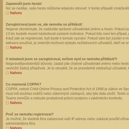
Zapomněl jsem heslo!
Nic se neděje, vaše heslo můžeme kdykoliv obnovit. V tomto případě zmáčkněte
Nahoru
Zaregistroval jsem se, ale nemohu se přihlásit!
Nejprve zkontrolujte, že zadáváte správné uživatelské jméno a heslo. Pokud js
13 let
, budete muset následovat zaslané instrukce. Pokud toto není ten případ, 
Když jste se registrovali, byli byste k tomuto vyzváni. Pokud vám byl zaslán e
aktivace používá, je zmenšit možnost výskytu
nežádoucích
uživatelů, kteří se s
Nahoru
V minulosti jsem se zaregistroval, ovšem nyní se nemohu přihlásit?!
Nejpravděpodobnější důvody: zadali jste chybné uživatelské jméno nebo heslo (z
nevložili žádný příspěvek. Je to obvyklé, že se pravidelně odstraňují uživatelé,
Nahoru
Co znamená COPPA?
COPPA, neboli Child Online Privacy and Protection Act of 1998 je zákon ve Spoj
musí mít souhlas rodičů nebo zákonných zástupců, aby tyto data uložil. Tento zá
Teams nemůže a nebude poskytovat právni podporu v jakémkoliv kontextu.
Nahoru
Proč se nemohu registrovat?
Je možné, že vlastník fóra zabanoval vaši IP adresu nebo zakázal použití uživat
administrátora fóra.
Nahoru