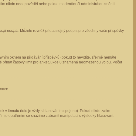
 zatím nikdo neodpověděl nebo pokud moderátor či administrátor změnili
pojit podpis
. Můžete rovněž přidat stejný podpis pro všechny vaše příspěvky
vním oknem na přidávání příspěvků (pokud to nevidíte, zřejmě nemáte
ké přidat časový limit pro anketu, kde 0 znamená neomezenou volbu. Počet
rmace.
ek v tématu (toto je vždy s hlasováním spojeno). Pokud nikdo zatím
Tímto opatřením se snažíme zabránit manipulaci s výsledky hlasování.