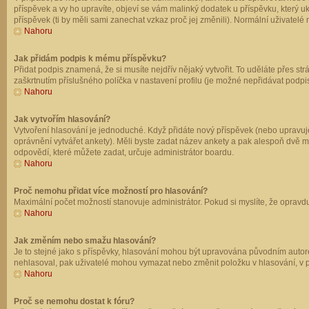
příspěvek a vy ho upravíte, objeví se vám malinký dodatek u příspěvku, který u
příspěvek (ti by měli sami zanechat vzkaz proč jej změnili). Normální uživate
Nahoru
Jak přidám podpis k mému příspěvku?
Přidat podpis znamená, že si musíte nejdřív nějaký vytvořit. To uděláte přes st
zaškrtnutím příslušného políčka v nastavení profilu (je možné nepřidávat podp
Nahoru
Jak vytvořím hlasování?
Vytvoření hlasování je jednoduché. Když přidáte nový příspěvek (nebo upravuje
oprávnění vytvářet ankety). Měli byste zadat název ankety a pak alespoň dvě 
odpovědí, které můžete zadat, určuje administrátor boardu.
Nahoru
Proč nemohu přidat více možností pro hlasování?
Maximální počet možností stanovuje administrátor. Pokud si myslíte, že opravdu
Nahoru
Jak změním nebo smažu hlasování?
Je to stejné jako s příspěvky, hlasování mohou být upravována původním autor
nehlasoval, pak uživatelé mohou vymazat nebo změnit položku v hlasování, v př
Nahoru
Proč se nemohu dostat k fóru?