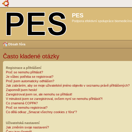
PES
Podpora efektivní spolupráce biomedicíns
Obsah fóra
Často kladené otázky
Registrace a přihlášení
Proč se nemohu přihlásit?
Je vůbec potřeba se registrovat?
Proč jsem automaticky odhlášen?
Jak zabráním, aby se moje uživatelské jméno objevilo v seznamu právě přihlášených?
Zapomněl jsem heslo!
Zaregistroval jsem se, ale nemohu se přihlásit!
V minulosti jsem se zaregistroval, ovšem nyní se nemohu přihlásit?!
Co znamená COPPA?
Proč se nemohu registrovat?
Co dělá odkaz „Smazat všechny cookies z fóra“?
Uživatelská nastavení
Jak změním svoje nastavení?
Časy jsou špatně!