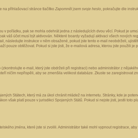
 na přihlašovací stránce tlačítko
Zapomněl jsem svoje heslo
, pokračujte dle instr
ou v pořádku, pak se mohla odehrát jedna z následujících dvou věcí. Pokud je umož
pak váš účet musí být aktivován. Některé boardy vyžadují aktivaci všech nových reg
-mail, následujte instrukce v něm obsažené, pokud jste tento e-mail neobdrželi, uji
naží pouze obtěžovat. Pokud si jste jisti, že e-mailová adresa, kterou jste použili je
kontrolujte e-mail, který jste obdrželi při registraci) nebo administrátor z nějaké
 kteří ničím nepřispěli, aby se zmenšila velikost databáze. Zkuste se zaregistrovat z
ených Státech, který má za úkol chránit mládež na internetu. Stránky, kde je poten
kon však platí pouze v jurisdikci Spojených Států. Pokud si nejste jisti, jestli tot
elského jména, které jste si zvolili. Administrátor také mohl vypnout registrace, ab