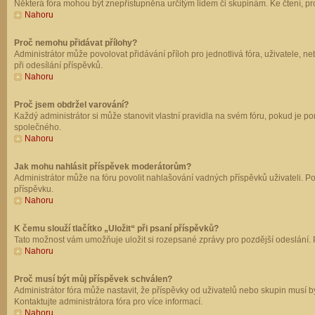
Některá fóra mohou být znepřístupněna určitým lidem či skupinám. Ke čtení, prohl
Nahoru
Proč nemohu přidávat přílohy?
Administrátor může povolovat přidávání příloh pro jednotlivá fóra, uživatele, 
při odesílání příspěvků.
Nahoru
Proč jsem obdržel varování?
Každý administrátor si může stanovit vlastní pravidla na svém fóru, pokud je 
společného.
Nahoru
Jak mohu nahlásit příspěvek moderátorům?
Administrátor může na fóru povolit nahlašování vadných příspěvků uživateli. P
příspěvku.
Nahoru
K čemu slouží tlačítko „Uložit“ při psaní příspěvků?
Tato možnost vám umožňuje uložit si rozepsané zprávy pro pozdější odeslání. Pr
Nahoru
Proč musí být můj příspěvek schválen?
Administrátor fóra může nastavit, že příspěvky od uživatelů nebo skupin musí 
Kontaktujte administrátora fóra pro více informací.
Nahoru