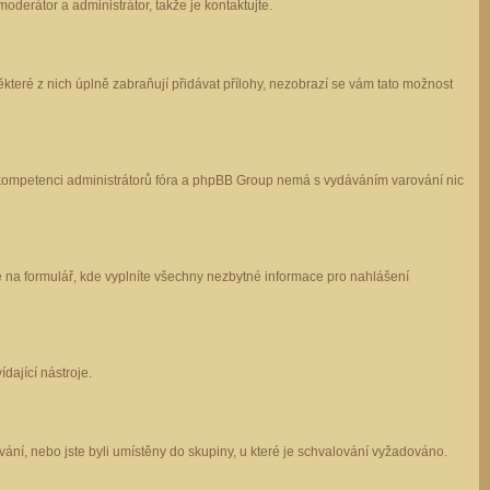
oderátor a administrátor, takže je kontaktujte.
které z nich úplně zabraňují přidávat přílohy, nezobrazí se vám tato možnost
 v kompetenci administrátorů fóra a phpBB Group nemá s vydáváním varování nic
e na formulář, kde vyplníte všechny nezbytné informace pro nahlášení
dající nástroje.
ání, nebo jste byli umístěny do skupiny, u které je schvalování vyžadováno.