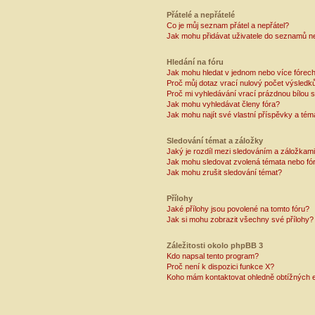
Přátelé a nepřátelé
Co je můj seznam přátel a nepřátel?
Jak mohu přidávat uživatele do seznamů ne
Hledání na fóru
Jak mohu hledat v jednom nebo více fórec
Proč můj dotaz vrací nulový počet výsledk
Proč mi vyhledávání vrací prázdnou bílou s
Jak mohu vyhledávat členy fóra?
Jak mohu najít své vlastní příspěvky a tém
Sledování témat a záložky
Jaký je rozdíl mezi sledováním a záložkam
Jak mohu sledovat zvolená témata nebo fó
Jak mohu zrušit sledování témat?
Přílohy
Jaké přílohy jsou povolené na tomto fóru?
Jak si mohu zobrazit všechny své přílohy?
Záležitosti okolo phpBB 3
Kdo napsal tento program?
Proč není k dispozici funkce X?
Koho mám kontaktovat ohledně obtížných e-