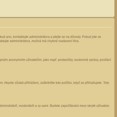
kud ano, kontaktujte administrátora a ptejte se na důvody. Pokud jste se
ntaktujte administrátora, možná má chybné nastavení fóra.
stupným anonymním uživatelům, jako např. postavičky, soukromé zprávy, posílání
 Abyste zůstali přihlášeni, zaškrtněte toto políčko, když se přihlašujete. Toto
administrátoři, moderátoři a vy sami. Budete započítáváni mezi skryté uživatele.