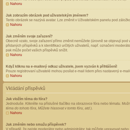
Nahoru
Jak zobrazím obrázek pod uživatelským jménem?
Tento obrázek se nazývá avatar. Lze změnit v Uživatelském panelu pod záložkou 
Nahoru
Jak změním svoje zařazení?
Obecně vzato, svoje zařazení přímo změnit nemůžete (úrovně se objevují pod v
přidaných příspěvků a k identifikaci určitých uživatelů, např. označení moderá
pak může počet vašich příspěvků snížit.
Nahoru
Když kliknu na e-mailový odkaz uživatele, jsem vyzván k přihlášení!
Pouze registrovaní uživatelé mohou posílat e-mail lidem přes nastavený e-mailo
Nahoru
Vkládání příspěvků
Jak vložím téma do fóra?
Jednoduše. Klikněte na příslušné tlačítko na obrazovce fóra nebo tématu. Možn
téma do tohoto fóra, Můžete hlasovat v tomto fóru, atd.
).
Nahoru
Jak změním nebo smažu příspěvek?
V případě, že nejste moderátor nebo administrátor, tak můžete upravovat nebo 