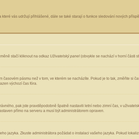
 které vás udržují přihlášené, dále se také starají o funkce sledování nových pří
změně stačí kliknout na odkaz
Uživatelský panel
(obvykle se nachází v horní části 
ém časovém pásmu než v tom, ve kterém se nacházíte. Pokud je to tak, změňte si ča
azen výchozí čas fóra.
ho správného, pak jste pravděpodobně špatně nastavili letní nebo zimní čas, v uživ
staven přímo na serveru a musí být administrátorem opraven.
šeho jazyka. Zkuste administrátora požádat o instalaci vašeho jazyka. Pokud lokaliz