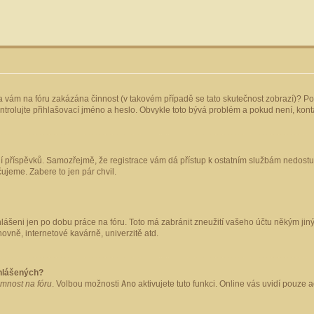
yla vám na fóru zakázána činnost (v takovém případě se tato skutečnost zobrazí)? Po
 zkontrolujte přihlašovací jméno a heslo. Obvykle toto bývá problém a pokud není, ko
ládání příspěvků. Samozřejmě, že registrace vám dá přístup k ostatním službám nedo
čujeme. Zabere to jen pár chvil.
hlášeni jen po dobu práce na fóru. Toto má zabránit zneužití vašeho účtu někým jiným.
ovně, internetové kavárně, univerzitě atd.
ihlášených?
omnost na fóru
. Volbou možnosti
Ano
aktivujete tuto funkci. Online vás uvidí pouze 