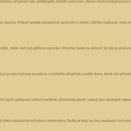
ížení, přispívání atd. potřebujete zvláštní autorizaci, kterou může poskytnout jen m
nebo skupiny. Pokud nemáte dostatečná oprávnění z jedné z těchto možností, nebo ně
porušíte, může vám být uděleno varování. Prosíme berte na vědomí, že toto je plně
okud je tato možnost povolena, u každého příspěvku uvidíte ikonu, která vás přived
o jejich opětovné načtení navštivte uživatelský panel, odkud jsou dostupné odpoví
být před zobrazením schváleny moderátory. Buďto je tedy na fóru nastaveno schvalov