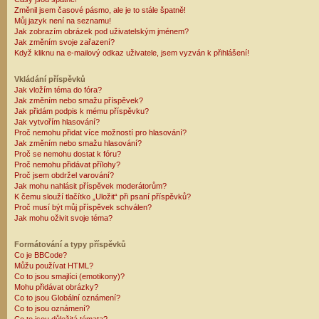
Změnil jsem časové pásmo, ale je to stále špatně!
Můj jazyk není na seznamu!
Jak zobrazím obrázek pod uživatelským jménem?
Jak změním svoje zařazení?
Když kliknu na e-mailový odkaz uživatele, jsem vyzván k přihlášení!
Vkládání příspěvků
Jak vložím téma do fóra?
Jak změním nebo smažu příspěvek?
Jak přidám podpis k mému příspěvku?
Jak vytvořím hlasování?
Proč nemohu přidat více možností pro hlasování?
Jak změním nebo smažu hlasování?
Proč se nemohu dostat k fóru?
Proč nemohu přidávat přílohy?
Proč jsem obdržel varování?
Jak mohu nahlásit příspěvek moderátorům?
K čemu slouží tlačítko „Uložit“ při psaní příspěvků?
Proč musí být můj příspěvek schválen?
Jak mohu oživit svoje téma?
Formátování a typy příspěvků
Co je BBCode?
Můžu používat HTML?
Co to jsou smajlíci (emotikony)?
Mohu přidávat obrázky?
Co to jsou Globální oznámení?
Co to jsou oznámení?