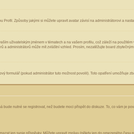
Profil. Způsoby jakými si můžete upravit avatar závisí na administrátorovi a nast
aším uživatelským jménem v tématech a na vašem profilu, což záleží na použitém v
torů a administrátorů může mít zvláštní vzhled. Prosím, nezatěžujte board zbytečným
vý formulář (pokud administrátor tuto možnost povolil). Toto opatření umožňuje zba
á bude nutné se registrovat, než budete moci přispět do diskuze. To, co vám je po
mazat jen svoje příspěvky. Můžete upravit zprávu (někdy jen do omezeného času po 