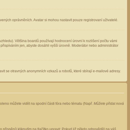
avených oprávněních. Avatar si mohou nastavit pouze registrovaní uživatelé.
zhledu). Většina boardů používají hodnocení úrovní k rozlišení počtu vámi
 přispíváním jen, abyste dosáhli vyšší úrovně. Moderátor nebo administrátor
vit se otravných anonymních vzkazů a robotů, které sbírají e-mailové adresy.
voleno můžete vidět na spodní části fóra nebo tématu (Např.
Můžete přidat nová
přispění) kliknutím na tlačítko
upravit
. Pokud již někdo odpověděl na váš