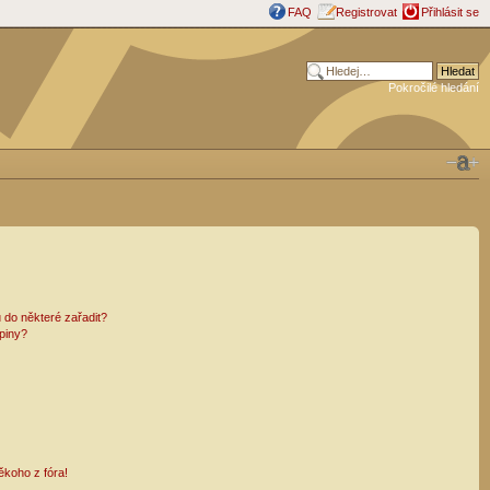
FAQ
Registrovat
Přihlásit se
Pokročilé hledání
 do některé zařadit?
piny?
ěkoho z fóra!