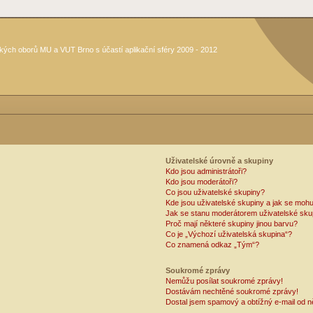
kých oborů MU a VUT Brno s účastí aplikační sféry 2009 - 2012
Uživatelské úrovně a skupiny
Kdo jsou administrátoři?
Kdo jsou moderátoři?
Co jsou uživatelské skupiny?
Kde jsou uživatelské skupiny a jak se mohu
Jak se stanu moderátorem uživatelské sku
Proč mají některé skupiny jinou barvu?
Co je „Výchozí uživatelská skupina“?
Co znamená odkaz „Tým“?
Soukromé zprávy
Nemůžu posílat soukromé zprávy!
Dostávám nechtěné soukromé zprávy!
Dostal jsem spamový a obtížný e-mail od n