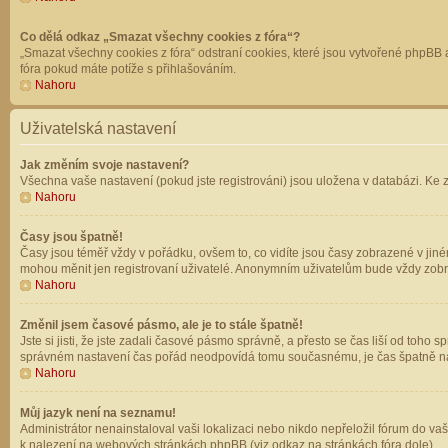
Co dělá odkaz „Smazat všechny cookies z fóra“?
„Smazat všechny cookies z fóra“ odstraní cookies, které jsou vytvořené phpBB a
fóra pokud máte potíže s přihlašováním.
Nahoru
Uživatelská nastavení
Jak změním svoje nastavení?
Všechna vaše nastavení (pokud jste registrováni) jsou uložena v databázi. Ke 
Nahoru
Časy jsou špatně!
Časy jsou téměř vždy v pořádku, ovšem to, co vidíte jsou časy zobrazené v jin
mohou měnit jen registrovaní uživatelé. Anonymním uživatelům bude vždy zobr
Nahoru
Změnil jsem časové pásmo, ale je to stále špatně!
Jste si jisti, že jste zadali časové pásmo správně, a přesto se čas liší od to
správném nastavení čas pořád neodpovídá tomu současnému, je čas špatně na
Nahoru
Můj jazyk není na seznamu!
Administrátor nenainstaloval vaši lokalizaci nebo nikdo nepřeložil fórum do va
k nalezení na webových stránkách phpBB (viz odkaz na stránkách fóra dole).