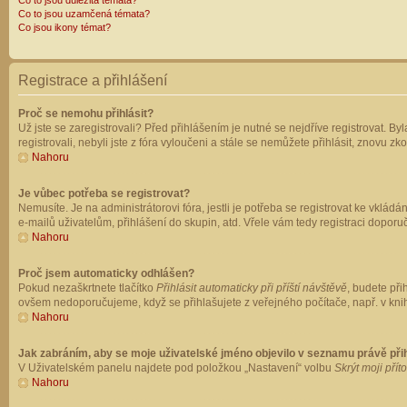
Co to jsou důležitá témata?
Co to jsou uzamčená témata?
Co jsou ikony témat?
Registrace a přihlášení
Proč se nemohu přihlásit?
Už jste se zaregistrovali? Před přihlášením je nutné se nejdříve registrovat. B
registrovali, nebyli jste z fóra vyloučeni a stále se nemůžete přihlásit, znovu
Nahoru
Je vůbec potřeba se registrovat?
Nemusíte. Je na administrátorovi fóra, jestli je potřeba se registrovat ke vk
e-mailů uživatelům, přihlášení do skupin, atd. Vřele vám tedy registraci doporu
Nahoru
Proč jsem automaticky odhlášen?
Pokud nezaškrtnete tlačítko
Přihlásit automaticky při příští návštěvě
, budete při
ovšem nedoporučujeme, když se přihlašujete z veřejného počítače, např. v knih
Nahoru
Jak zabráním, aby se moje uživatelské jméno objevilo v seznamu právě př
V Uživatelském panelu najdete pod položkou „Nastavení“ volbu
Skrýt moji přít
Nahoru