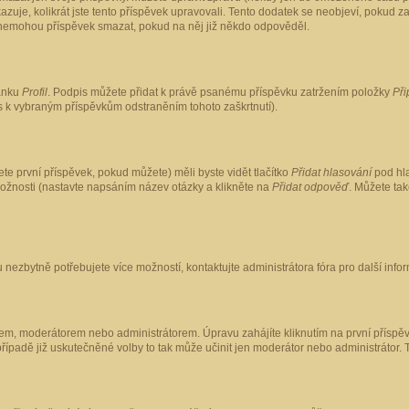
kazuje, kolikrát jste tento příspěvek upravovali. Tento dodatek se neobjeví, pokud
lé nemohou příspěvek smazat, pokud na něj již někdo odpověděl.
ránku
Profil
. Podpis můžete přidat k právě psanému příspěvku zatržením položky
Při
is k vybraným příspěvkům odstraněním tohoto zaškrtnutí).
te první příspěvek, pokud můžete) měli byste vidět tlačítko
Přidat hlasování
pod hla
možnosti (nastavte napsáním název otázky a klikněte na
Přidat odpověď
. Můžete ta
 nezbytně potřebujete více možností, kontaktujte administrátora fóra pro další info
em, moderátorem nebo administrátorem. Úpravu zahájíte kliknutím na první příspěv
ípadě již uskutečněné volby to tak může učinit jen moderátor nebo administrátor. 