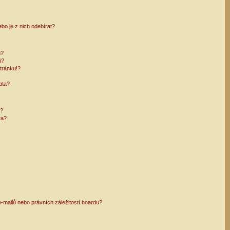
bo je z nich odebírat?
h?
ů?
tránku!?
ata?
i?
ra?
mailů nebo právních záležitostí boardu?