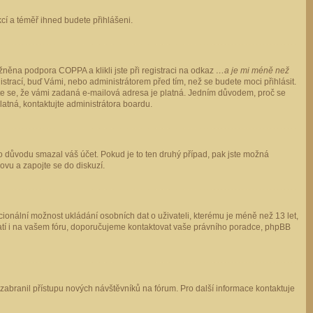
ukcí a téměř ihned budete přihlášeni.
něna podpora COPPA a klikli jste při registraci na odkaz
…a je mi méně než
istrací, buď Vámi, nebo administrátorem před tím, než se budete moci přihlásit.
stěte se, že vámi zadaná e-mailová adresa je platná. Jedním důvodem, proč se
 platná, kontaktujte administrátora boardu.
ho důvodu smazal váš účet. Pokud je to ten druhý případ, pak jste možná
novu a zapojte se do diskuzí.
cionální možnost ukládání osobních dat o uživateli, kterému je méně než 13 let,
o platí i na vašem fóru, doporučujeme kontaktovat vaše právního poradce, phpBB
y zabranil přístupu nových návštěvníků na fórum. Pro další informace kontaktuje