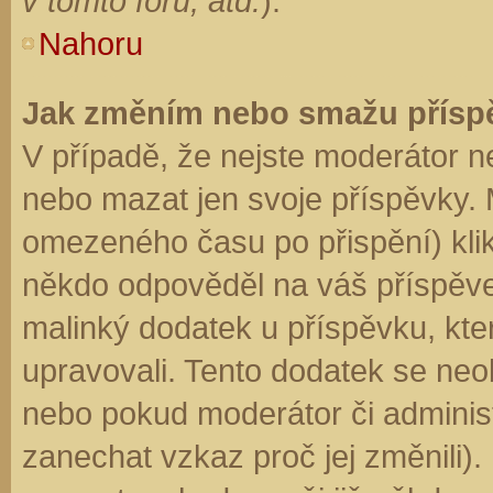
v tomto fóru, atd.
).
Nahoru
Jak změním nebo smažu přísp
V případě, že nejste moderátor n
nebo mazat jen svoje příspěvky. 
omezeného času po přispění) klik
někdo odpověděl na váš příspěve
malinký dodatek u příspěvku, kter
upravovali. Tento dodatek se neo
nebo pokud moderátor či administr
zanechat vzkaz proč jej změnili)