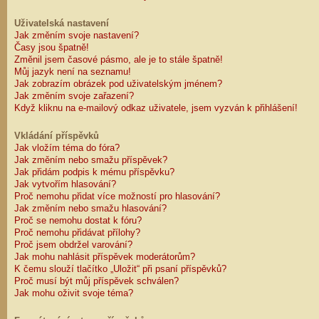
Uživatelská nastavení
Jak změním svoje nastavení?
Časy jsou špatně!
Změnil jsem časové pásmo, ale je to stále špatně!
Můj jazyk není na seznamu!
Jak zobrazím obrázek pod uživatelským jménem?
Jak změním svoje zařazení?
Když kliknu na e-mailový odkaz uživatele, jsem vyzván k přihlášení!
Vkládání příspěvků
Jak vložím téma do fóra?
Jak změním nebo smažu příspěvek?
Jak přidám podpis k mému příspěvku?
Jak vytvořím hlasování?
Proč nemohu přidat více možností pro hlasování?
Jak změním nebo smažu hlasování?
Proč se nemohu dostat k fóru?
Proč nemohu přidávat přílohy?
Proč jsem obdržel varování?
Jak mohu nahlásit příspěvek moderátorům?
K čemu slouží tlačítko „Uložit“ při psaní příspěvků?
Proč musí být můj příspěvek schválen?
Jak mohu oživit svoje téma?