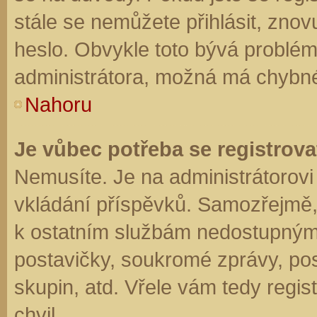
stále se nemůžete přihlásit, znov
heslo. Obvykle toto bývá problém
administrátora, možná má chybné
Nahoru
Je vůbec potřeba se registrova
Nemusíte. Je na administrátorovi f
vkládání příspěvků. Samozřejmě,
k ostatním službám nedostupným
postavičky, soukromé zprávy, posí
skupin, atd. Vřele vám tedy regis
chvil.