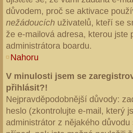
důvodem, proč se aktivace použí
nežádoucích
uživatelů, kteří se s
že e-mailová adresa, kterou jste p
administrátora boardu.
Nahoru
V minulosti jsem se zaregistr
přihlásit?!
Nejpravděpodobnější důvody: zad
heslo (zkontrolujte e-mail, který j
administrátor z nějakého důvodu 