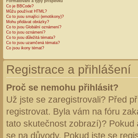
Formátování a typy příspěvků
Co je BBCode?
Můžu používat HTML?
Co to jsou smajlíci (emotikony)?
Mohu přidávat obrázky?
Co to jsou Globální oznámení?
Co to jsou oznámení?
Co to jsou důležitá témata?
Co to jsou uzamčená témata?
Co jsou ikony témat?
Registrace a přihlášení
Proč se nemohu přihlásit?
Už jste se zaregistrovali? Před p
registrovat. Byla vám na fóru za
tato skutečnost zobrazí)? Pokud a
se na důvody. Pokud jste se regist