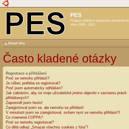
PES
Podpora efektivní spolupráce biomedicín
sféry 2009 - 2012
Obsah fóra
Často kladené otázky
Registrace a přihlášení
Proč se nemohu přihlásit?
Je vůbec potřeba se registrovat?
Proč jsem automaticky odhlášen?
Jak zabráním, aby se moje uživatelské jméno objevilo v seznamu právě
přihlášených?
Zapomněl jsem heslo!
Zaregistroval jsem se, ale nemohu se přihlásit!
V minulosti jsem se zaregistroval, ovšem nyní se nemohu přihlásit?!
Co znamená COPPA?
Proč se nemohu registrovat?
Co dělá odkaz „Smazat všechny cookies z fóra“?