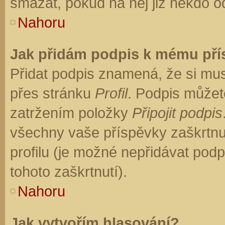
smazat, pokud na něj již někdo o
Nahoru
Jak přidám podpis k mému př
Přidat podpis znamená, že si musí
přes stránku
Profil
. Podpis můžet
zatržením položky
Připojit podpis
všechny vaše příspěvky zaškrtnu
profilu (je možné nepřidávat po
tohoto zaškrtnutí).
Nahoru
Jak vytvořím hlasování?