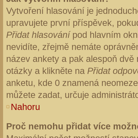
Vytvoření hlasování je jednoduch
upravujete první příspěvek, pokud
Přidat hlasování
pod hlavním okn
nevidíte, zřejmě nemáte oprávněn
název ankety a pak alespoň dvě
otázky a klikněte na
Přidat odpo
anketu, kde 0 znamená neomezen
můžete zadat, určuje administrát
Nahoru
Proč nemohu přidat více možno