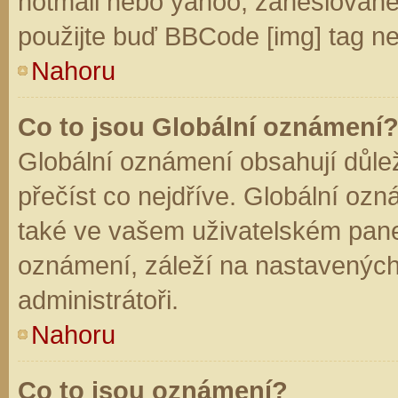
hotmail nebo yahoo, zaheslované
použijte buď BBCode [img] tag ne
Nahoru
Co to jsou Globální oznámení
Globální oznámení obsahují důleži
přečíst co nejdříve. Globální oz
také ve vašem uživatelském panelu
oznámení, záleží na nastavených
administrátoři.
Nahoru
Co to jsou oznámení?