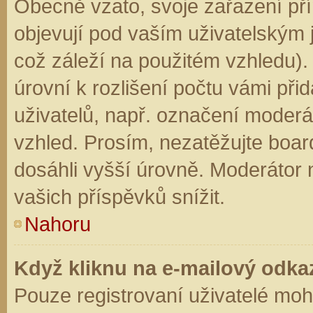
Obecně vzato, svoje zařazení př
objevují pod vaším uživatelským
což záleží na použitém vzhledu).
úrovní k rozlišení počtu vámi přid
uživatelů, např. označení moderá
vzhled. Prosím, nezatěžujte boar
dosáhli vyšší úrovně. Moderátor
vašich příspěvků snížit.
Nahoru
Když kliknu na e-mailový odkaz
Pouze registrovaní uživatelé moh