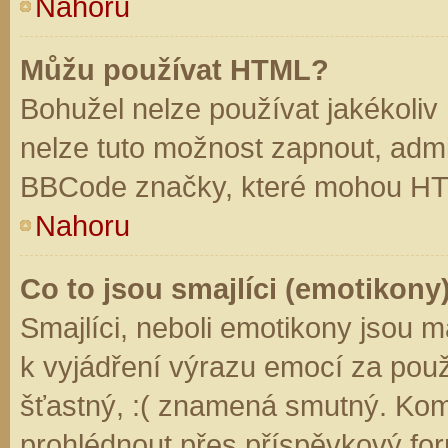
Nahoru
Můžu používat HTML?
Bohužel nelze používat jakékoliv
nelze tuto možnost zapnout, admi
BBCode značky, které mohou HT
Nahoru
Co to jsou smajlíci (emotikony
Smajlíci, neboli emotikony jsou m
k vyjádření výrazu emocí za použ
šťastný, :( znamená smutný. Kom
prohlédnout přes příspěvkový for