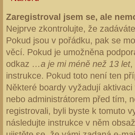
Zaregistroval jsem se, ale nemo
Nejprve zkontrolujte, že zadávát
Pokud jsou v pořádku, pak se moh
věcí. Pokud je umožněna podpora C
odkaz
…a je mi méně než 13 let
,
instrukce. Pokud toto není ten př
Některé boardy vyžadují aktivaci
nebo administrátorem před tím, ne
registrovali, byli byste k tomuto
následujte instrukce v něm obsaže
ujistěte se, že vámi zadaná e-ma