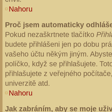
Nahoru
Proč jsem automaticky odhláš
Pokud nezaškrtnete tlačítko
Přihl
budete přihlášeni jen po dobu prá
vašeho účtu někým jiným. Abyste z
políčko, když se přihlašujete. T
přihlašujete z veřejného počítače
univerzitě atd.
Nahoru
Jak zabráním, aby se moje uži