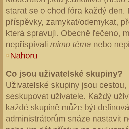
starat se o chod fóra každý den.
příspěvky, zamykat/odemykat, př
která spravují. Obecně řečeno, mo
nepřispívali
mimo téma
nebo nepři
Nahoru
Co jsou uživatelské skupiny?
Uživatelské skupiny jsou cestou,
seskupovat uživatele. Každý uživa
každé skupině může být definován
administrátorům snáze nastavit n