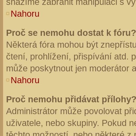
snažíme zabránit manipulaci s vý
Nahoru
Proč se nemohu dostat k fóru
Některá fóra mohou být znepříst
čtení, prohlížení, přispívání atd. 
může poskytnout jen moderátor a a
Nahoru
Proč nemohu přidávat přílohy
Administrátor může povolovat přid
uživatele, nebo skupiny. Pokud 
těchto možností, nebo některé z n