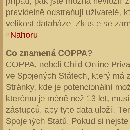
případ, pak jste možná nevložili 
pravidelně odstraňují uživatelé, k
velikost databáze. Zkuste se zare
Nahoru
Co znamená COPPA?
COPPA, neboli Child Online Priva
ve Spojených Státech, který má z
Stránky, kde je potencionální mož
kterému je méně než 13 let, mus
zástupců, aby tyto data uložil. Te
Spojených Států. Pokud si nejste jis