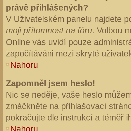
právě přihlášených?
V Uživatelském panelu najdete p
moji přítomnost na fóru
. Volbou 
Online vás uvidí pouze administrá
započítáváni mezi skryté uživatel
Nahoru
Zapomněl jsem heslo!
Nic se neděje, vaše heslo můžem
zmáčkněte na přihlašovací stránc
pokračujte dle instrukcí a téměř i
Nahoru