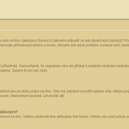
yla vám na fóru zakázána činnost (v takovém případě se tato skutečnost zobrazí)? Po
 zkontrolujte přihlašovací jméno a heslo. Obvykle toto bývá problém a pokud není, ko
ládání příspěvků. Samozřejmě, že registrace vám dá přístup k ostatním službám nedo
čujeme. Zabere to jen pár chvil.
hlášeni jen po dobu práce na fóru. Toto má zabránit zneužití vašeho účtu někým jiným.
ovně, internetové kavárně, univerzitě atd.
ihlášených?
omnost na fóru
. Volbou možnosti
Ano
aktivujete tuto funkci. Online vás uvidí pouze 