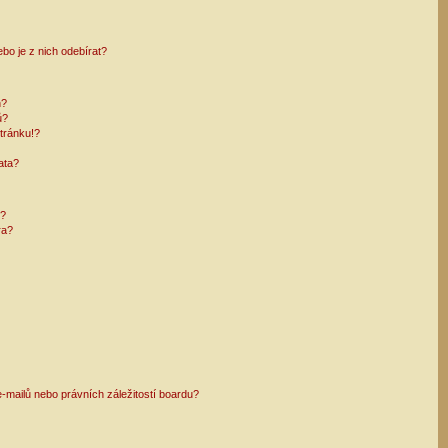
bo je z nich odebírat?
h?
ů?
tránku!?
ata?
i?
ra?
mailů nebo právních záležitostí boardu?