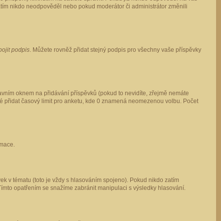
 zatím nikdo neodpověděl nebo pokud moderátor či administrátor změnili
pojit podpis
. Můžete rovněž přidat stejný podpis pro všechny vaše příspěvky
vním oknem na přidávání příspěvků (pokud to nevidíte, zřejmě nemáte
ké přidat časový limit pro anketu, kde 0 znamená neomezenou volbu. Počet
rmace.
ek v tématu (toto je vždy s hlasováním spojeno). Pokud nikdo zatím
Tímto opatřením se snažíme zabránit manipulaci s výsledky hlasování.