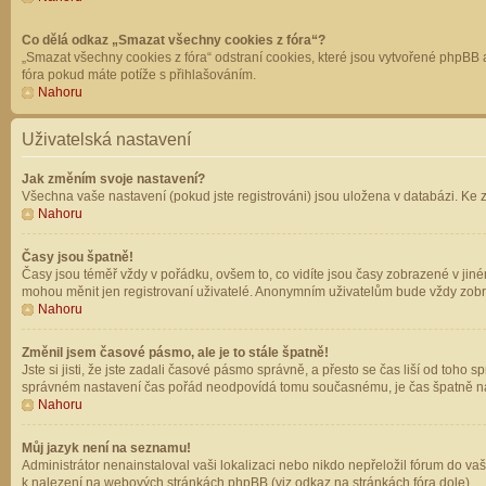
Co dělá odkaz „Smazat všechny cookies z fóra“?
„Smazat všechny cookies z fóra“ odstraní cookies, které jsou vytvořené phpBB a
fóra pokud máte potíže s přihlašováním.
Nahoru
Uživatelská nastavení
Jak změním svoje nastavení?
Všechna vaše nastavení (pokud jste registrováni) jsou uložena v databázi. Ke 
Nahoru
Časy jsou špatně!
Časy jsou téměř vždy v pořádku, ovšem to, co vidíte jsou časy zobrazené v jin
mohou měnit jen registrovaní uživatelé. Anonymním uživatelům bude vždy zobr
Nahoru
Změnil jsem časové pásmo, ale je to stále špatně!
Jste si jisti, že jste zadali časové pásmo správně, a přesto se čas liší od to
správném nastavení čas pořád neodpovídá tomu současnému, je čas špatně na
Nahoru
Můj jazyk není na seznamu!
Administrátor nenainstaloval vaši lokalizaci nebo nikdo nepřeložil fórum do va
k nalezení na webových stránkách phpBB (viz odkaz na stránkách fóra dole).