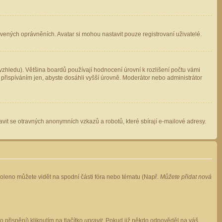
avených oprávněních. Avatar si mohou nastavit pouze registrovaní uživatelé.
zhledu). Většina boardů používají hodnocení úrovní k rozlišení počtu vámi
 přispíváním jen, abyste dosáhli vyšší úrovně. Moderátor nebo administrátor
vit se otravných anonymních vzkazů a robotů, které sbírají e-mailové adresy.
voleno můžete vidět na spodní části fóra nebo tématu (Např.
Můžete přidat nová
přispění) kliknutím na tlačítko
upravit
. Pokud již někdo odpověděl na váš