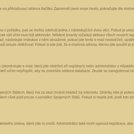
 na přihlašovací stránce tlačítko
Zapomněl jsem svoje heslo
, pokračujte dle instr
ou v pořádku, pak se mohla odehrát jedna z následujících dvou věcí. Pokud je umož
pak váš účet musí být aktivován. Některé boardy vyžadují aktivaci všech nových reg
-mail, následujte instrukce v něm obsažené, pokud jste tento e-mail neobdrželi, uji
naží pouze obtěžovat. Pokud si jste jisti, že e-mailová adresa, kterou jste použili je
kontrolujte e-mail, který jste obdrželi při registraci) nebo administrátor z nějaké
 kteří ničím nepřispěli, aby se zmenšila velikost databáze. Zkuste se zaregistrovat z
ených Státech, který má za úkol chránit mládež na internetu. Stránky, kde je poten
kon však platí pouze v jurisdikci Spojených Států. Pokud si nejste jisti, jestli tot
elského jména, které jste si zvolili. Administrátor také mohl vypnout registrace, ab