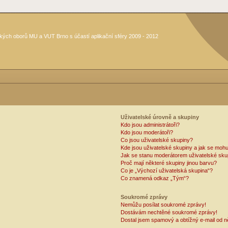
kých oborů MU a VUT Brno s účastí aplikační sféry 2009 - 2012
Uživatelské úrovně a skupiny
Kdo jsou administrátoři?
Kdo jsou moderátoři?
Co jsou uživatelské skupiny?
Kde jsou uživatelské skupiny a jak se mohu
Jak se stanu moderátorem uživatelské sku
Proč mají některé skupiny jinou barvu?
Co je „Výchozí uživatelská skupina“?
Co znamená odkaz „Tým“?
Soukromé zprávy
Nemůžu posílat soukromé zprávy!
Dostávám nechtěné soukromé zprávy!
Dostal jsem spamový a obtížný e-mail od n