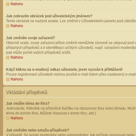
Nahoru
Jak zobrazím obrázek pod uživatelským jménem?
Tento obrázek se nazývá avatar. Lze změnit v Uživatelském panelu pod záložkou 
Nahoru
Jak změním svoje zařazení?
Obecně vzato, svoje zařazení přímo změnit nemůžete (úrovně se objevují pod v
přidaných příspěvků a k identifikaci určitých uživatelů, např. označení moderá
pak může počet vašich příspěvků snížit.
Nahoru
Když kliknu na e-mailový odkaz uživatele, jsem vyzván k přihlášení!
Pouze registrovaní uživatelé mohou posílat e-mail lidem přes nastavený e-mailo
Nahoru
Vkládání příspěvků
Jak vložím téma do fóra?
Jednoduše. Klikněte na příslušné tlačítko na obrazovce fóra nebo tématu. Možn
téma do tohoto fóra, Můžete hlasovat v tomto fóru, atd.
).
Nahoru
Jak změním nebo smažu příspěvek?
V případě, že nejste moderátor nebo administrátor, tak můžete upravovat nebo 