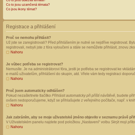
Co to jsou důležitá témata?
Co to jsou uzamčená témata?
Co jsou ikony témat?
Registrace a přihlášení
Proč se nemohu přihlásit?
Už jste se zaregistrovali? Před přihlášením je nutné se nejdříve registrovat. B
registrovali, nebyli jste z fóra vyloučeni a stále se nemůžete přihlásit, znovu
Nahoru
Je vůbec potřeba se registrovat?
Nemusíte. Je na administrátorovi fóra, jestli je potřeba se registrovat ke vk
e-mailů uživatelům, přihlášení do skupin, atd. Vřele vám tedy registraci doporu
Nahoru
Proč jsem automaticky odhlášen?
Pokud nezaškrtnete tlačítko
Přihlásit automaticky při příští návštěvě
, budete při
ovšem nedoporučujeme, když se přihlašujete z veřejného počítače, např. v knih
Nahoru
Jak zabráním, aby se moje uživatelské jméno objevilo v seznamu právě př
V Uživatelském panelu najdete pod položkou „Nastavení“ volbu
Skrýt moji přít
Nahoru