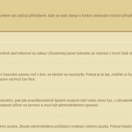
 které vás udržují přihlášené, dále se také starají o funkce sledování nových pří
změně stačí kliknout na odkaz
Uživatelský panel
(obvykle se nachází v horní části 
ém časovém pásmu než v tom, ve kterém se nacházíte. Pokud je to tak, změňte si ča
azen výchozí čas fóra.
ho správného, pak jste pravděpodobně špatně nastavili letní nebo zimní čas, v uživ
staven přímo na serveru a musí být administrátorem opraven.
šeho jazyka. Zkuste administrátora požádat o instalaci vašeho jazyka. Pokud lokaliz