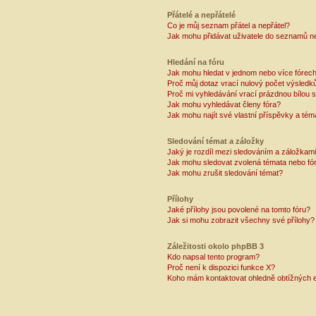
Přátelé a nepřátelé
Co je můj seznam přátel a nepřátel?
Jak mohu přidávat uživatele do seznamů ne
Hledání na fóru
Jak mohu hledat v jednom nebo více fórec
Proč můj dotaz vrací nulový počet výsledk
Proč mi vyhledávání vrací prázdnou bílou s
Jak mohu vyhledávat členy fóra?
Jak mohu najít své vlastní příspěvky a tém
Sledování témat a záložky
Jaký je rozdíl mezi sledováním a záložkam
Jak mohu sledovat zvolená témata nebo fó
Jak mohu zrušit sledování témat?
Přílohy
Jaké přílohy jsou povolené na tomto fóru?
Jak si mohu zobrazit všechny své přílohy?
Záležitosti okolo phpBB 3
Kdo napsal tento program?
Proč není k dispozici funkce X?
Koho mám kontaktovat ohledně obtížných e-