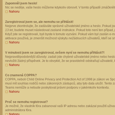
Zapomněl jsem heslo!
Nic se neděje, vaše heslo můžeme kdykoliv obnovit. V tomto případě zmáčkněte
Nahoru
Zaregistroval jsem se, ale nemohu se přihlásit!
Nejprve zkontrolujte, že zadáváte správné uživatelské jméno a heslo. Pokud js
13 let
, budete muset následovat zaslané instrukce. Pokud toto není ten případ, 
Když jste se registrovali, byli byste k tomuto vyzváni. Pokud vám byl zaslán e
aktivace používá, je zmenšit možnost výskytu
nežádoucích
uživatelů, kteří se s
Nahoru
V minulosti jsem se zaregistroval, ovšem nyní se nemohu přihlásit?!
Nejpravděpodobnější důvody: zadali jste chybné uživatelské jméno nebo heslo (z
nevložili žádný příspěvek. Je to obvyklé, že se pravidelně odstraňují uživatelé,
Nahoru
Co znamená COPPA?
COPPA, neboli Child Online Privacy and Protection Act of 1998 je zákon ve Spoj
musí mít souhlas rodičů nebo zákonných zástupců, aby tyto data uložil. Tento zá
Teams nemůže a nebude poskytovat právni podporu v jakémkoliv kontextu.
Nahoru
Proč se nemohu registrovat?
Je možné, že vlastník fóra zabanoval vaši IP adresu nebo zakázal použití uživat
administrátora fóra.
Nahoru