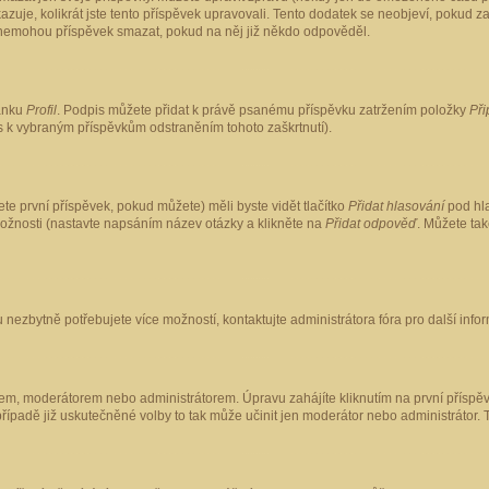
kazuje, kolikrát jste tento příspěvek upravovali. Tento dodatek se neobjeví, pokud
lé nemohou příspěvek smazat, pokud na něj již někdo odpověděl.
ránku
Profil
. Podpis můžete přidat k právě psanému příspěvku zatržením položky
Při
is k vybraným příspěvkům odstraněním tohoto zaškrtnutí).
te první příspěvek, pokud můžete) měli byste vidět tlačítko
Přidat hlasování
pod hla
možnosti (nastavte napsáním název otázky a klikněte na
Přidat odpověď
. Můžete ta
 nezbytně potřebujete více možností, kontaktujte administrátora fóra pro další info
em, moderátorem nebo administrátorem. Úpravu zahájíte kliknutím na první příspěv
ípadě již uskutečněné volby to tak může učinit jen moderátor nebo administrátor. 