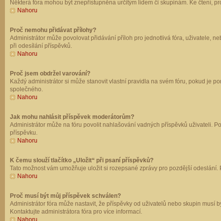
Některá fóra mohou být znepřístupněna určitým lidem či skupinám. Ke čtení, prohl
Nahoru
Proč nemohu přidávat přílohy?
Administrátor může povolovat přidávání příloh pro jednotlivá fóra, uživatele, 
při odesílání příspěvků.
Nahoru
Proč jsem obdržel varování?
Každý administrátor si může stanovit vlastní pravidla na svém fóru, pokud je 
společného.
Nahoru
Jak mohu nahlásit příspěvek moderátorům?
Administrátor může na fóru povolit nahlašování vadných příspěvků uživateli. P
příspěvku.
Nahoru
K čemu slouží tlačítko „Uložit“ při psaní příspěvků?
Tato možnost vám umožňuje uložit si rozepsané zprávy pro pozdější odeslání. Pr
Nahoru
Proč musí být můj příspěvek schválen?
Administrátor fóra může nastavit, že příspěvky od uživatelů nebo skupin musí 
Kontaktujte administrátora fóra pro více informací.
Nahoru