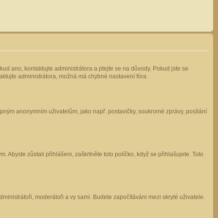
kud ano, kontaktujte administrátora a ptejte se na důvody. Pokud jste se
ntaktujte administrátora, možná má chybné nastavení fóra.
stupným anonymním uživatelům, jako např. postavičky, soukromé zprávy, posílání
 Abyste zůstali přihlášeni, zaškrtněte toto políčko, když se přihlašujete. Toto
administrátoři, moderátoři a vy sami. Budete započítáváni mezi skryté uživatele.