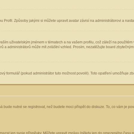
Profil. Způsoby jakými si můžete upravit avatar závisí na administrátorovi a nast
aším uživatelským jménem v tématech a na vašem profilu, což záleží na použitém v
torů a administrátorů může mít zvláštní vzhled. Prosím, nezatěžujte board zbytečným
vý formulář (pokud administrátor tuto možnost povolil). Toto opatření umožňuje zba
á bude nutné se registrovat, než budete moci přispět do diskuze. To, co vám je po
mazat jen svoje příspěvky. Můžete upravit zprávu (někdy jen do omezeného času po 