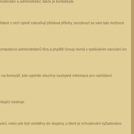
oderátor a administrátor, takže je kontaktujte.
které z nich úplně zabraňují přidávat přílohy, nezobrazí se vám tato možnost
 v kompetenci administrátorů fóra a phpBB Group nemá s vydáváním varování nic
e na formulář, kde vyplníte všechny nezbytné informace pro nahlášení
dající nástroje.
ání, nebo jste byli umístěny do skupiny, u které je schvalování vyžadováno.