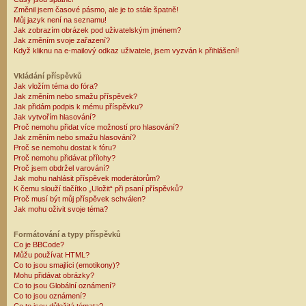
Změnil jsem časové pásmo, ale je to stále špatně!
Můj jazyk není na seznamu!
Jak zobrazím obrázek pod uživatelským jménem?
Jak změním svoje zařazení?
Když kliknu na e-mailový odkaz uživatele, jsem vyzván k přihlášení!
Vkládání příspěvků
Jak vložím téma do fóra?
Jak změním nebo smažu příspěvek?
Jak přidám podpis k mému příspěvku?
Jak vytvořím hlasování?
Proč nemohu přidat více možností pro hlasování?
Jak změním nebo smažu hlasování?
Proč se nemohu dostat k fóru?
Proč nemohu přidávat přílohy?
Proč jsem obdržel varování?
Jak mohu nahlásit příspěvek moderátorům?
K čemu slouží tlačítko „Uložit“ při psaní příspěvků?
Proč musí být můj příspěvek schválen?
Jak mohu oživit svoje téma?
Formátování a typy příspěvků
Co je BBCode?
Můžu používat HTML?
Co to jsou smajlíci (emotikony)?
Mohu přidávat obrázky?
Co to jsou Globální oznámení?
Co to jsou oznámení?