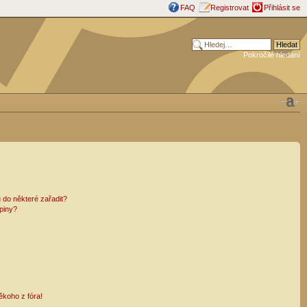
FAQ
Registrovat
Přihlásit se
Pokročilé hledání
 do některé zařadit?
piny?
ěkoho z fóra!