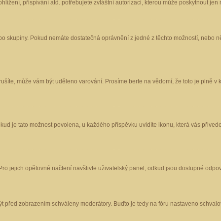
ížení, přispívání atd. potřebujete zvláštní autorizaci, kterou může poskytnout jen m
nebo skupiny. Pokud nemáte dostatečná oprávnění z jedné z těchto možností, nebo ně
porušíte, může vám být uděleno varování. Prosíme berte na vědomí, že toto je plně
okud je tato možnost povolena, u každého příspěvku uvidíte ikonu, která vás přived
o jejich opětovné načtení navštivte uživatelský panel, odkud jsou dostupné odpoví
být před zobrazením schváleny moderátory. Buďto je tedy na fóru nastaveno schvalov