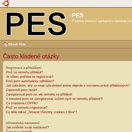
PES
Podpora efektivní spolupráce biomedicíns
Obsah fóra
Často kladené otázky
Registrace a přihlášení
Proč se nemohu přihlásit?
Je vůbec potřeba se registrovat?
Proč jsem automaticky odhlášen?
Jak zabráním, aby se moje uživatelské jméno objevilo v seznamu právě přihlášených?
Zapomněl jsem heslo!
Zaregistroval jsem se, ale nemohu se přihlásit!
V minulosti jsem se zaregistroval, ovšem nyní se nemohu přihlásit?!
Co znamená COPPA?
Proč se nemohu registrovat?
Co dělá odkaz „Smazat všechny cookies z fóra“?
Uživatelská nastavení
Jak změním svoje nastavení?
Časy jsou špatně!