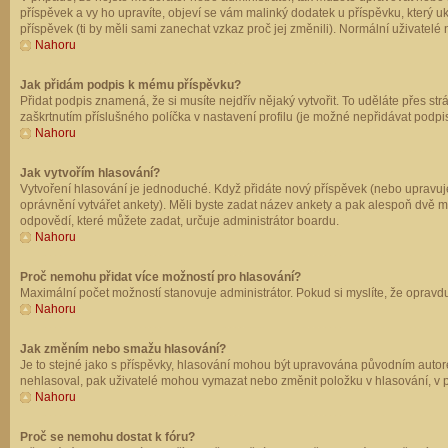
příspěvek a vy ho upravíte, objeví se vám malinký dodatek u příspěvku, který u
příspěvek (ti by měli sami zanechat vzkaz proč jej změnili). Normální uživate
Nahoru
Jak přidám podpis k mému příspěvku?
Přidat podpis znamená, že si musíte nejdřív nějaký vytvořit. To uděláte přes st
zaškrtnutím příslušného políčka v nastavení profilu (je možné nepřidávat podp
Nahoru
Jak vytvořím hlasování?
Vytvoření hlasování je jednoduché. Když přidáte nový příspěvek (nebo upravuje
oprávnění vytvářet ankety). Měli byste zadat název ankety a pak alespoň dvě 
odpovědí, které můžete zadat, určuje administrátor boardu.
Nahoru
Proč nemohu přidat více možností pro hlasování?
Maximální počet možností stanovuje administrátor. Pokud si myslíte, že opravdu
Nahoru
Jak změním nebo smažu hlasování?
Je to stejné jako s příspěvky, hlasování mohou být upravována původním autor
nehlasoval, pak uživatelé mohou vymazat nebo změnit položku v hlasování, v př
Nahoru
Proč se nemohu dostat k fóru?