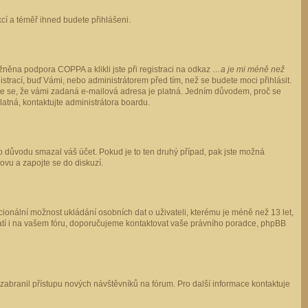
ukcí a téměř ihned budete přihlášeni.
něna podpora COPPA a klikli jste při registraci na odkaz
…a je mi méně než
istrací, buď Vámi, nebo administrátorem před tím, než se budete moci přihlásit.
stěte se, že vámi zadaná e-mailová adresa je platná. Jedním důvodem, proč se
 platná, kontaktujte administrátora boardu.
ho důvodu smazal váš účet. Pokud je to ten druhý případ, pak jste možná
novu a zapojte se do diskuzí.
cionální možnost ukládání osobních dat o uživateli, kterému je méně než 13 let,
o platí i na vašem fóru, doporučujeme kontaktovat vaše právního poradce, phpBB
y zabranil přístupu nových návštěvníků na fórum. Pro další informace kontaktuje