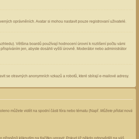
avených oprávněních. Avatar si mohou nastavit pouze registrovaní uživatelé.
zhledu). Většina boardů používají hodnocení úrovní k rozlišení počtu vámi
 přispíváním jen, abyste dosáhli vyšší úrovně. Moderátor nebo administrátor
vit se otravných anonymních vzkazů a robotů, které sbírají e-mailové adresy.
voleno můžete vidět na spodní části fóra nebo tématu (Např.
Můžete přidat nová
přispění) kliknutím na tlačítko
upravit
. Pokud již někdo odpověděl na váš