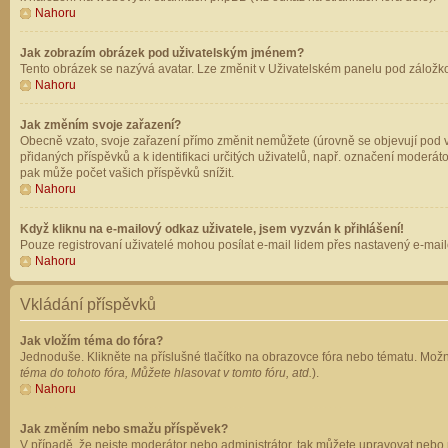
Nahoru
Jak zobrazím obrázek pod uživatelským jménem?
Tento obrázek se nazývá avatar. Lze změnit v Uživatelském panelu pod záložkou 
Nahoru
Jak změním svoje zařazení?
Obecně vzato, svoje zařazení přímo změnit nemůžete (úrovně se objevují pod v
přidaných příspěvků a k identifikaci určitých uživatelů, např. označení moderá
pak může počet vašich příspěvků snížit.
Nahoru
Když kliknu na e-mailový odkaz uživatele, jsem vyzván k přihlášení!
Pouze registrovaní uživatelé mohou posílat e-mail lidem přes nastavený e-mailo
Nahoru
Vkládání příspěvků
Jak vložím téma do fóra?
Jednoduše. Klikněte na příslušné tlačítko na obrazovce fóra nebo tématu. Možn
téma do tohoto fóra, Můžete hlasovat v tomto fóru, atd.
).
Nahoru
Jak změním nebo smažu příspěvek?
V případě, že nejste moderátor nebo administrátor, tak můžete upravovat nebo 