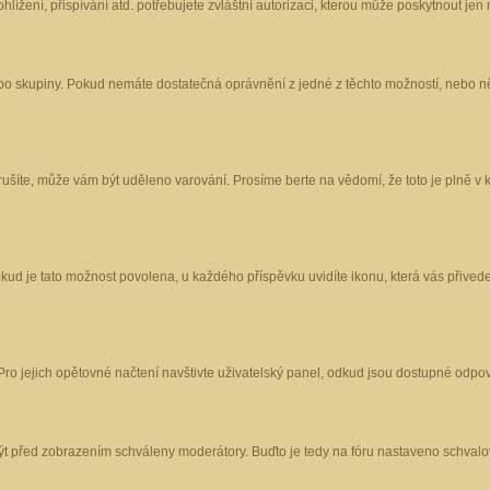
ížení, přispívání atd. potřebujete zvláštní autorizaci, kterou může poskytnout jen m
nebo skupiny. Pokud nemáte dostatečná oprávnění z jedné z těchto možností, nebo ně
porušíte, může vám být uděleno varování. Prosíme berte na vědomí, že toto je plně
okud je tato možnost povolena, u každého příspěvku uvidíte ikonu, která vás přived
o jejich opětovné načtení navštivte uživatelský panel, odkud jsou dostupné odpoví
být před zobrazením schváleny moderátory. Buďto je tedy na fóru nastaveno schvalov