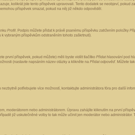
kazuje, kolikrát jste tento příspěvek upravovali. Tento dodatek se neobjeví, pokud
lé nemohou příspěvek smazat, pokud na něj již někdo odpověděl.
ránku
Profil
. Podpis můžete přidat k právě psanému příspěvku zatržením položky
Při
is k vybraným příspěvkům odstraněním tohoto zaškrtnutí).
te první příspěvek, pokud můžete) měli byste vidět tlačítko
Přidat hlasování
pod hla
možnosti (nastavte napsáním název otázky a klikněte na
Přidat odpověď
. Můžete ta
 nezbytně potřebujete více možností, kontaktujte administrátora fóra pro další info
em, moderátorem nebo administrátorem. Úpravu zahájíte kliknutím na první příspěv
ípadě již uskutečněné volby to tak může učinit jen moderátor nebo administrátor. 