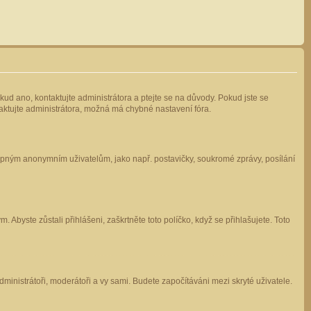
kud ano, kontaktujte administrátora a ptejte se na důvody. Pokud jste se
ntaktujte administrátora, možná má chybné nastavení fóra.
stupným anonymním uživatelům, jako např. postavičky, soukromé zprávy, posílání
 Abyste zůstali přihlášeni, zaškrtněte toto políčko, když se přihlašujete. Toto
administrátoři, moderátoři a vy sami. Budete započítáváni mezi skryté uživatele.