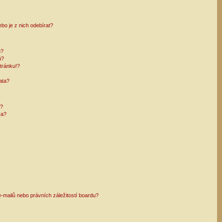
bo je z nich odebírat?
h?
ů?
tránku!?
ata?
i?
ra?
mailů nebo právních záležitostí boardu?