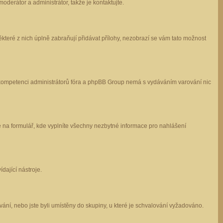
oderátor a administrátor, takže je kontaktujte.
které z nich úplně zabraňují přidávat přílohy, nezobrazí se vám tato možnost
 v kompetenci administrátorů fóra a phpBB Group nemá s vydáváním varování nic
e na formulář, kde vyplníte všechny nezbytné informace pro nahlášení
dající nástroje.
ání, nebo jste byli umístěny do skupiny, u které je schvalování vyžadováno.