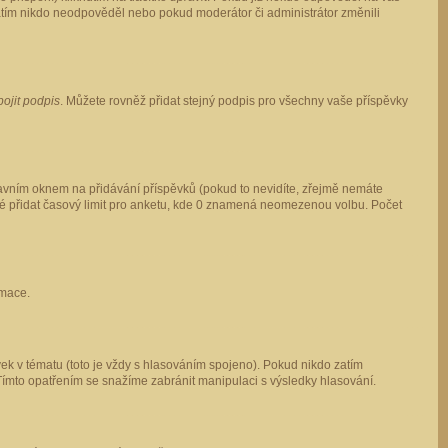
 zatím nikdo neodpověděl nebo pokud moderátor či administrátor změnili
pojit podpis
. Můžete rovněž přidat stejný podpis pro všechny vaše příspěvky
vním oknem na přidávání příspěvků (pokud to nevidíte, zřejmě nemáte
ké přidat časový limit pro anketu, kde 0 znamená neomezenou volbu. Počet
rmace.
ek v tématu (toto je vždy s hlasováním spojeno). Pokud nikdo zatím
Tímto opatřením se snažíme zabránit manipulaci s výsledky hlasování.