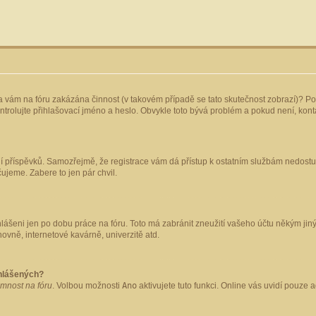
yla vám na fóru zakázána činnost (v takovém případě se tato skutečnost zobrazí)? Po
 zkontrolujte přihlašovací jméno a heslo. Obvykle toto bývá problém a pokud není, ko
ládání příspěvků. Samozřejmě, že registrace vám dá přístup k ostatním službám nedo
čujeme. Zabere to jen pár chvil.
hlášeni jen po dobu práce na fóru. Toto má zabránit zneužití vašeho účtu někým jiným.
ovně, internetové kavárně, univerzitě atd.
ihlášených?
omnost na fóru
. Volbou možnosti
Ano
aktivujete tuto funkci. Online vás uvidí pouze 