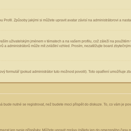
Profil. Způsoby jakými si můžete upravit avatar závisí na administrátorovi a nast
aším uživatelským jménem v tématech a na vašem profilu, což záleží na použitém v
torů a administrátorů může mít zvláštní vzhled. Prosím, nezatěžujte board zbytečným
vý formulář (pokud administrátor tuto možnost povolil). Toto opatření umožňuje zba
á bude nutné se registrovat, než budete moci přispět do diskuze. To, co vám je po
mazat jen svoje příspěvky. Můžete upravit zprávu (někdy jen do omezeného času po 