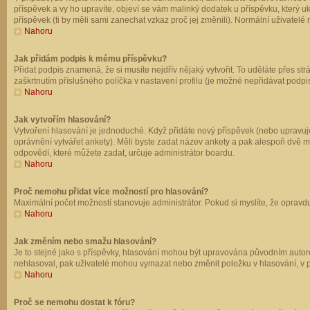
příspěvek a vy ho upravíte, objeví se vám malinký dodatek u příspěvku, který u
příspěvek (ti by měli sami zanechat vzkaz proč jej změnili). Normální uživate
Nahoru
Jak přidám podpis k mému příspěvku?
Přidat podpis znamená, že si musíte nejdřív nějaký vytvořit. To uděláte přes st
zaškrtnutím příslušného políčka v nastavení profilu (je možné nepřidávat podp
Nahoru
Jak vytvořím hlasování?
Vytvoření hlasování je jednoduché. Když přidáte nový příspěvek (nebo upravuje
oprávnění vytvářet ankety). Měli byste zadat název ankety a pak alespoň dvě 
odpovědí, které můžete zadat, určuje administrátor boardu.
Nahoru
Proč nemohu přidat více možností pro hlasování?
Maximální počet možností stanovuje administrátor. Pokud si myslíte, že opravdu
Nahoru
Jak změním nebo smažu hlasování?
Je to stejné jako s příspěvky, hlasování mohou být upravována původním autor
nehlasoval, pak uživatelé mohou vymazat nebo změnit položku v hlasování, v př
Nahoru
Proč se nemohu dostat k fóru?