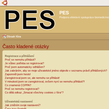
PES
Podpora efektivní spolupráce biomedicíns
Obsah fóra
Často kladené otázky
Registrace a přihlášení
Proč se nemohu přihlásit?
Je vůbec potřeba se registrovat?
Proč jsem automaticky odhlášen?
Jak zabráním, aby se moje uživatelské jméno objevilo v seznamu právě přihlášených?
Zapomněl jsem heslo!
Zaregistroval jsem se, ale nemohu se přihlásit!
V minulosti jsem se zaregistroval, ovšem nyní se nemohu přihlásit?!
Co znamená COPPA?
Proč se nemohu registrovat?
Co dělá odkaz „Smazat všechny cookies z fóra“?
Uživatelská nastavení
Jak změním svoje nastavení?
Časy jsou špatně!