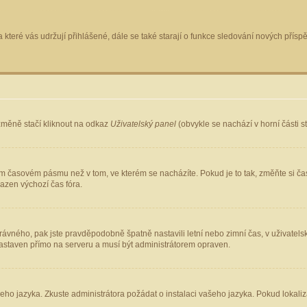
 které vás udržují přihlášené, dále se také starají o funkce sledování nových pří
změně stačí kliknout na odkaz
Uživatelský panel
(obvykle se nachází v horní části 
ém časovém pásmu než v tom, ve kterém se nacházíte. Pokud je to tak, změňte si ča
azen výchozí čas fóra.
ho správného, pak jste pravděpodobně špatně nastavili letní nebo zimní čas, v uživ
staven přímo na serveru a musí být administrátorem opraven.
šeho jazyka. Zkuste administrátora požádat o instalaci vašeho jazyka. Pokud lokaliz