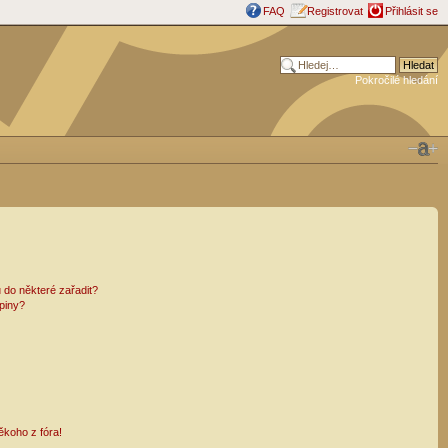
FAQ
Registrovat
Přihlásit se
Pokročilé hledání
 do některé zařadit?
piny?
ěkoho z fóra!