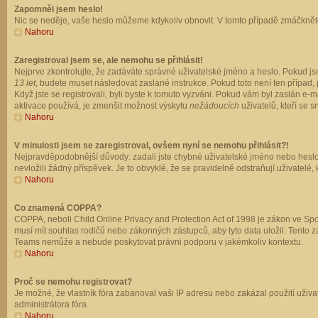
Zapomněl jsem heslo!
Nic se neděje, vaše heslo můžeme kdykoliv obnovit. V tomto případě zmáčkněte
Nahoru
Zaregistroval jsem se, ale nemohu se přihlásit!
Nejprve zkontrolujte, že zadáváte správné uživatelské jméno a heslo. Pokud js
13 let
, budete muset následovat zaslané instrukce. Pokud toto není ten případ, 
Když jste se registrovali, byli byste k tomuto vyzváni. Pokud vám byl zaslán e
aktivace používá, je zmenšit možnost výskytu
nežádoucích
uživatelů, kteří se s
Nahoru
V minulosti jsem se zaregistroval, ovšem nyní se nemohu přihlásit?!
Nejpravděpodobnější důvody: zadali jste chybné uživatelské jméno nebo heslo (z
nevložili žádný příspěvek. Je to obvyklé, že se pravidelně odstraňují uživatelé,
Nahoru
Co znamená COPPA?
COPPA, neboli Child Online Privacy and Protection Act of 1998 je zákon ve Spoj
musí mít souhlas rodičů nebo zákonných zástupců, aby tyto data uložil. Tento zá
Teams nemůže a nebude poskytovat právni podporu v jakémkoliv kontextu.
Nahoru
Proč se nemohu registrovat?
Je možné, že vlastník fóra zabanoval vaši IP adresu nebo zakázal použití uživat
administrátora fóra.
Nahoru