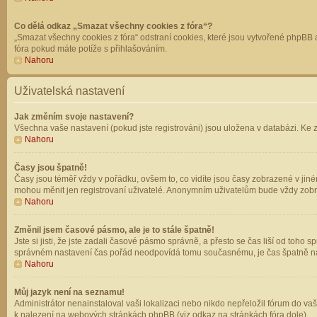
Co dělá odkaz „Smazat všechny cookies z fóra“?
„Smazat všechny cookies z fóra“ odstraní cookies, které jsou vytvořené phpBB a
fóra pokud máte potíže s přihlašováním.
Nahoru
Uživatelská nastavení
Jak změním svoje nastavení?
Všechna vaše nastavení (pokud jste registrováni) jsou uložena v databázi. Ke 
Nahoru
Časy jsou špatně!
Časy jsou téměř vždy v pořádku, ovšem to, co vidíte jsou časy zobrazené v jin
mohou měnit jen registrovaní uživatelé. Anonymním uživatelům bude vždy zobr
Nahoru
Změnil jsem časové pásmo, ale je to stále špatně!
Jste si jisti, že jste zadali časové pásmo správně, a přesto se čas liší od to
správném nastavení čas pořád neodpovídá tomu současnému, je čas špatně na
Nahoru
Můj jazyk není na seznamu!
Administrátor nenainstaloval vaši lokalizaci nebo nikdo nepřeložil fórum do va
k nalezení na webových stránkách phpBB (viz odkaz na stránkách fóra dole).