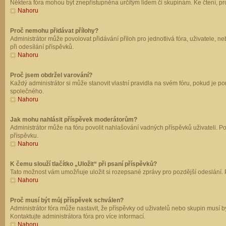
Některá fóra mohou být znepřístupněna určitým lidem či skupinám. Ke čtení, prohl
Nahoru
Proč nemohu přidávat přílohy?
Administrátor může povolovat přidávání příloh pro jednotlivá fóra, uživatele, 
při odesílání příspěvků.
Nahoru
Proč jsem obdržel varování?
Každý administrátor si může stanovit vlastní pravidla na svém fóru, pokud je 
společného.
Nahoru
Jak mohu nahlásit příspěvek moderátorům?
Administrátor může na fóru povolit nahlašování vadných příspěvků uživateli. P
příspěvku.
Nahoru
K čemu slouží tlačítko „Uložit“ při psaní příspěvků?
Tato možnost vám umožňuje uložit si rozepsané zprávy pro pozdější odeslání. Pr
Nahoru
Proč musí být můj příspěvek schválen?
Administrátor fóra může nastavit, že příspěvky od uživatelů nebo skupin musí 
Kontaktujte administrátora fóra pro více informací.
Nahoru