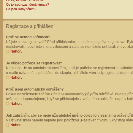
Co to jsou důležitá témata?
Co to jsou uzamčená témata?
Co jsou ikony témat?
Registrace a přihlášení
Proč se nemohu přihlásit?
Už jste se zaregistrovali? Před přihlášením je nutné se nejdříve registrovat. B
registrovali, nebyli jste z fóra vyloučeni a stále se nemůžete přihlásit, znovu
Nahoru
Je vůbec potřeba se registrovat?
Nemusíte. Je na administrátorovi fóra, jestli je potřeba se registrovat ke vk
e-mailů uživatelům, přihlášení do skupin, atd. Vřele vám tedy registraci doporu
Nahoru
Proč jsem automaticky odhlášen?
Pokud nezaškrtnete tlačítko
Přihlásit automaticky při příští návštěvě
, budete při
ovšem nedoporučujeme, když se přihlašujete z veřejného počítače, např. v knih
Nahoru
Jak zabráním, aby se moje uživatelské jméno objevilo v seznamu právě př
V Uživatelském panelu najdete pod položkou „Nastavení“ volbu
Skrýt moji přít
Nahoru