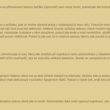
 na přihlašovací stránce tlačítko
Zapomněl jsem svoje heslo
, pokračujte dle instr
ou v pořádku, pak se mohla odehrát jedna z následujících dvou věcí. Pokud je umož
pak váš účet musí být aktivován. Některé boardy vyžadují aktivaci všech nových reg
-mail, následujte instrukce v něm obsažené, pokud jste tento e-mail neobdrželi, uji
naží pouze obtěžovat. Pokud si jste jisti, že e-mailová adresa, kterou jste použili je
kontrolujte e-mail, který jste obdrželi při registraci) nebo administrátor z nějaké
 kteří ničím nepřispěli, aby se zmenšila velikost databáze. Zkuste se zaregistrovat z
ených Státech, který má za úkol chránit mládež na internetu. Stránky, kde je poten
kon však platí pouze v jurisdikci Spojených Států. Pokud si nejste jisti, jestli tot
elského jména, které jste si zvolili. Administrátor také mohl vypnout registrace, ab