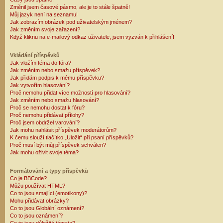
Změnil jsem časové pásmo, ale je to stále špatně!
Můj jazyk není na seznamu!
Jak zobrazím obrázek pod uživatelským jménem?
Jak změním svoje zařazení?
Když kliknu na e-mailový odkaz uživatele, jsem vyzván k přihlášení!
Vkládání příspěvků
Jak vložím téma do fóra?
Jak změním nebo smažu příspěvek?
Jak přidám podpis k mému příspěvku?
Jak vytvořím hlasování?
Proč nemohu přidat více možností pro hlasování?
Jak změním nebo smažu hlasování?
Proč se nemohu dostat k fóru?
Proč nemohu přidávat přílohy?
Proč jsem obdržel varování?
Jak mohu nahlásit příspěvek moderátorům?
K čemu slouží tlačítko „Uložit“ při psaní příspěvků?
Proč musí být můj příspěvek schválen?
Jak mohu oživit svoje téma?
Formátování a typy příspěvků
Co je BBCode?
Můžu používat HTML?
Co to jsou smajlíci (emotikony)?
Mohu přidávat obrázky?
Co to jsou Globální oznámení?
Co to jsou oznámení?