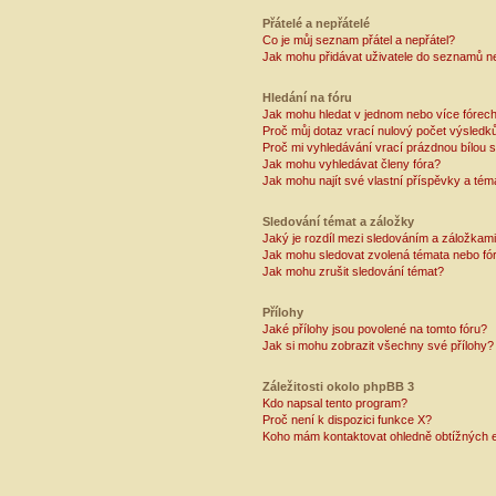
Přátelé a nepřátelé
Co je můj seznam přátel a nepřátel?
Jak mohu přidávat uživatele do seznamů ne
Hledání na fóru
Jak mohu hledat v jednom nebo více fórec
Proč můj dotaz vrací nulový počet výsledk
Proč mi vyhledávání vrací prázdnou bílou s
Jak mohu vyhledávat členy fóra?
Jak mohu najít své vlastní příspěvky a tém
Sledování témat a záložky
Jaký je rozdíl mezi sledováním a záložkam
Jak mohu sledovat zvolená témata nebo fó
Jak mohu zrušit sledování témat?
Přílohy
Jaké přílohy jsou povolené na tomto fóru?
Jak si mohu zobrazit všechny své přílohy?
Záležitosti okolo phpBB 3
Kdo napsal tento program?
Proč není k dispozici funkce X?
Koho mám kontaktovat ohledně obtížných e-