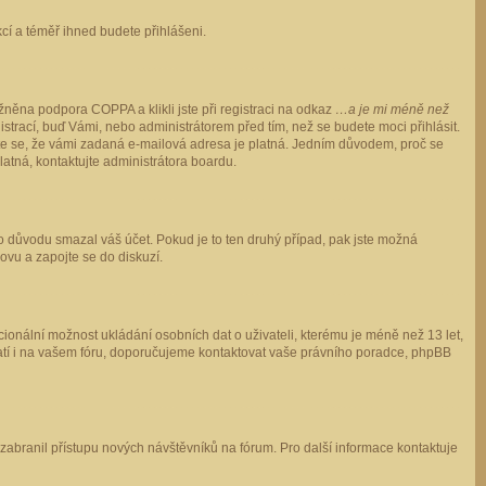
ukcí a téměř ihned budete přihlášeni.
něna podpora COPPA a klikli jste při registraci na odkaz
…a je mi méně než
istrací, buď Vámi, nebo administrátorem před tím, než se budete moci přihlásit.
stěte se, že vámi zadaná e-mailová adresa je platná. Jedním důvodem, proč se
 platná, kontaktujte administrátora boardu.
ho důvodu smazal váš účet. Pokud je to ten druhý případ, pak jste možná
novu a zapojte se do diskuzí.
cionální možnost ukládání osobních dat o uživateli, kterému je méně než 13 let,
o platí i na vašem fóru, doporučujeme kontaktovat vaše právního poradce, phpBB
y zabranil přístupu nových návštěvníků na fórum. Pro další informace kontaktuje