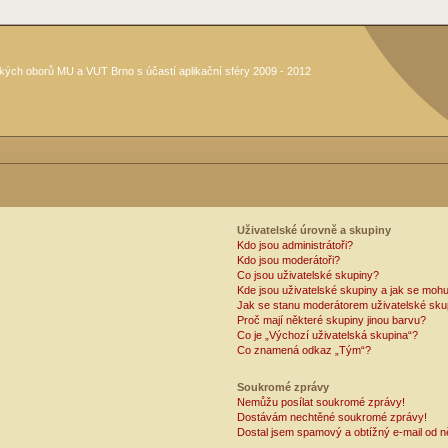
kých oborů MU a VUT Brno s účastí aplikační sféry 2009 - 2012
Uživatelské úrovně a skupiny
Kdo jsou administrátoři?
Kdo jsou moderátoři?
Co jsou uživatelské skupiny?
Kde jsou uživatelské skupiny a jak se mohu
Jak se stanu moderátorem uživatelské sku
Proč mají některé skupiny jinou barvu?
Co je „Výchozí uživatelská skupina“?
Co znamená odkaz „Tým“?
Soukromé zprávy
Nemůžu posílat soukromé zprávy!
Dostávám nechtěné soukromé zprávy!
Dostal jsem spamový a obtížný e-mail od n