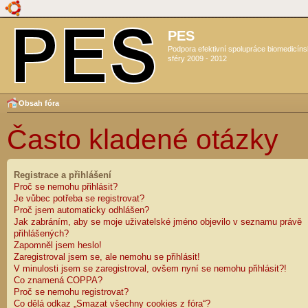
PES
Podpora efektivní spolupráce biomedicín
sféry 2009 - 2012
Obsah fóra
Často kladené otázky
Registrace a přihlášení
Proč se nemohu přihlásit?
Je vůbec potřeba se registrovat?
Proč jsem automaticky odhlášen?
Jak zabráním, aby se moje uživatelské jméno objevilo v seznamu právě
přihlášených?
Zapomněl jsem heslo!
Zaregistroval jsem se, ale nemohu se přihlásit!
V minulosti jsem se zaregistroval, ovšem nyní se nemohu přihlásit?!
Co znamená COPPA?
Proč se nemohu registrovat?
Co dělá odkaz „Smazat všechny cookies z fóra“?