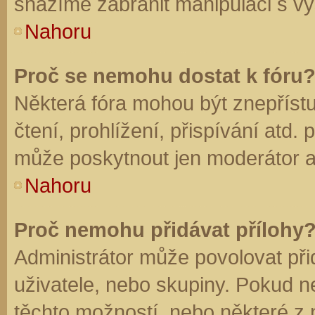
snažíme zabránit manipulaci s vý
Nahoru
Proč se nemohu dostat k fóru
Některá fóra mohou být znepříst
čtení, prohlížení, přispívání atd. 
může poskytnout jen moderátor a a
Nahoru
Proč nemohu přidávat přílohy
Administrátor může povolovat přid
uživatele, nebo skupiny. Pokud 
těchto možností, nebo některé z n