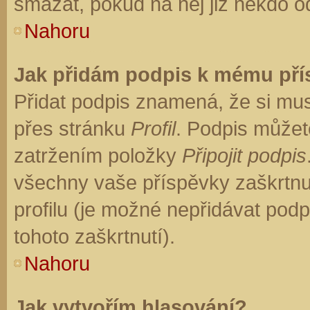
smazat, pokud na něj již někdo o
Nahoru
Jak přidám podpis k mému př
Přidat podpis znamená, že si musí
přes stránku
Profil
. Podpis můžet
zatržením položky
Připojit podpis
všechny vaše příspěvky zaškrtnu
profilu (je možné nepřidávat po
tohoto zaškrtnutí).
Nahoru
Jak vytvořím hlasování?