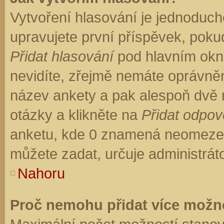
Vytvoření hlasování je jednoduch
upravujete první příspěvek, pokud
Přidat hlasování
pod hlavním okn
nevidíte, zřejmě nemáte oprávněn
název ankety a pak alespoň dvě
otázky a klikněte na
Přidat odpo
anketu, kde 0 znamená neomezen
můžete zadat, určuje administrát
Nahoru
Proč nemohu přidat více možno