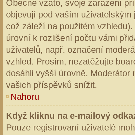
Obecně vzato, svoje zařazení př
objevují pod vaším uživatelským
což záleží na použitém vzhledu).
úrovní k rozlišení počtu vámi přid
uživatelů, např. označení moderá
vzhled. Prosím, nezatěžujte boar
dosáhli vyšší úrovně. Moderátor
vašich příspěvků snížit.
Nahoru
Když kliknu na e-mailový odkaz
Pouze registrovaní uživatelé moh