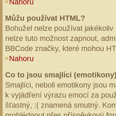
Nahoru
Můžu používat HTML?
Bohužel nelze používat jakékoliv
nelze tuto možnost zapnout, admi
BBCode značky, které mohou HT
Nahoru
Co to jsou smajlíci (emotikony
Smajlíci, neboli emotikony jsou m
k vyjádření výrazu emocí za použ
šťastný, :( znamená smutný. Kom
prohlédnout přes příspěvkový for