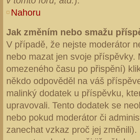
v tomto fóru, atd.
).
Nahoru
Jak změním nebo smažu přísp
V případě, že nejste moderátor n
nebo mazat jen svoje příspěvky. 
omezeného času po přispění) klik
někdo odpověděl na váš příspěve
malinký dodatek u příspěvku, kter
upravovali. Tento dodatek se neo
nebo pokud moderátor či administr
zanechat vzkaz proč jej změnili)