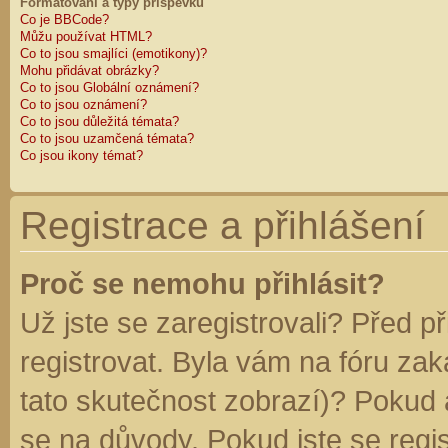
Formátování a typy příspěvků
Co je BBCode?
Můžu používat HTML?
Co to jsou smajlíci (emotikony)?
Mohu přidávat obrázky?
Co to jsou Globální oznámení?
Co to jsou oznámení?
Co to jsou důležitá témata?
Co to jsou uzamčená témata?
Co jsou ikony témat?
Registrace a přihlášení
Proč se nemohu přihlásit?
Už jste se zaregistrovali? Před p
registrovat. Byla vám na fóru za
tato skutečnost zobrazí)? Pokud a
se na důvody. Pokud jste se regist