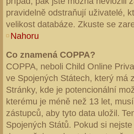
případ, pak jste možná nevložili 
pravidelně odstraňují uživatelé, k
velikost databáze. Zkuste se zare
Nahoru
Co znamená COPPA?
COPPA, neboli Child Online Priva
ve Spojených Státech, který má z
Stránky, kde je potencionální mož
kterému je méně než 13 let, mus
zástupců, aby tyto data uložil. Te
Spojených Států. Pokud si nejste jis