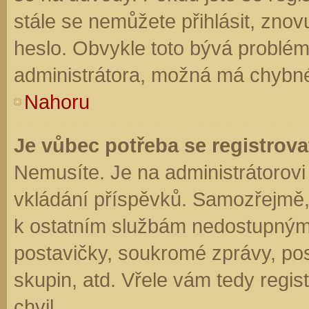
stále se nemůžete přihlásit, znov
heslo. Obvykle toto bývá problém
administrátora, možná má chybné
Nahoru
Je vůbec potřeba se registrova
Nemusíte. Je na administrátorovi f
vkládání příspěvků. Samozřejmě,
k ostatním službám nedostupným
postavičky, soukromé zprávy, posí
skupin, atd. Vřele vám tedy regis
chvil.