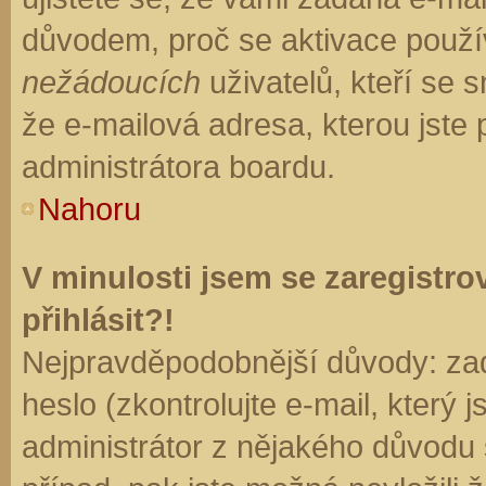
důvodem, proč se aktivace použí
nežádoucích
uživatelů, kteří se s
že e-mailová adresa, kterou jste p
administrátora boardu.
Nahoru
V minulosti jsem se zaregistr
přihlásit?!
Nejpravděpodobnější důvody: zad
heslo (zkontrolujte e-mail, který j
administrátor z nějakého důvodu 