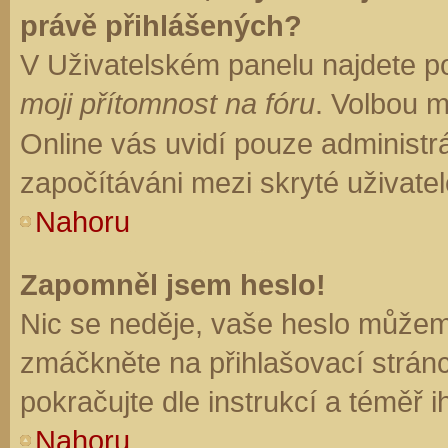
právě přihlášených?
V Uživatelském panelu najdete p
moji přítomnost na fóru
. Volbou 
Online vás uvidí pouze administrá
započítáváni mezi skryté uživatel
Nahoru
Zapomněl jsem heslo!
Nic se neděje, vaše heslo můžem
zmáčkněte na přihlašovací stránc
pokračujte dle instrukcí a téměř i
Nahoru