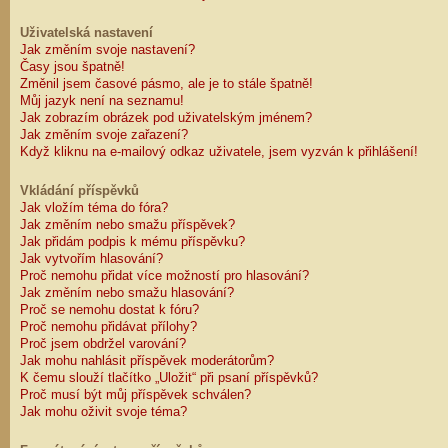
Uživatelská nastavení
Jak změním svoje nastavení?
Časy jsou špatně!
Změnil jsem časové pásmo, ale je to stále špatně!
Můj jazyk není na seznamu!
Jak zobrazím obrázek pod uživatelským jménem?
Jak změním svoje zařazení?
Když kliknu na e-mailový odkaz uživatele, jsem vyzván k přihlášení!
Vkládání příspěvků
Jak vložím téma do fóra?
Jak změním nebo smažu příspěvek?
Jak přidám podpis k mému příspěvku?
Jak vytvořím hlasování?
Proč nemohu přidat více možností pro hlasování?
Jak změním nebo smažu hlasování?
Proč se nemohu dostat k fóru?
Proč nemohu přidávat přílohy?
Proč jsem obdržel varování?
Jak mohu nahlásit příspěvek moderátorům?
K čemu slouží tlačítko „Uložit“ při psaní příspěvků?
Proč musí být můj příspěvek schválen?
Jak mohu oživit svoje téma?