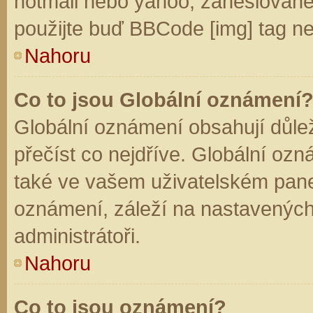
hotmail nebo yahoo, zaheslované
použijte buď BBCode [img] tag ne
Nahoru
Co to jsou Globální oznámení
Globální oznámení obsahují důleži
přečíst co nejdříve. Globální oz
také ve vašem uživatelském panelu
oznámení, záleží na nastavených
administrátoři.
Nahoru
Co to jsou oznámení?