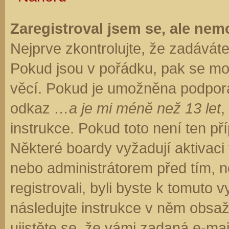
Zaregistroval jsem se, ale nemo
Nejprve zkontrolujte, že zadávát
Pokud jsou v pořádku, pak se moh
věcí. Pokud je umožněna podpora C
odkaz
…a je mi méně než 13 let
,
instrukce. Pokud toto není ten př
Některé boardy vyžadují aktivaci
nebo administrátorem před tím, ne
registrovali, byli byste k tomuto
následujte instrukce v něm obsaže
ujistěte se, že vámi zadaná e-ma