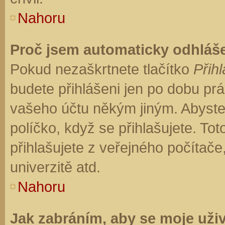
Nahoru
Proč jsem automaticky odhláš
Pokud nezaškrtnete tlačítko
Přihl
budete přihlášeni jen po dobu prá
vašeho účtu někým jiným. Abyste z
políčko, když se přihlašujete. T
přihlašujete z veřejného počítače
univerzitě atd.
Nahoru
Jak zabráním, aby se moje uži