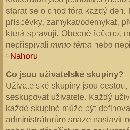
starat se o chod fóra každý den.
příspěvky, zamykat/odemykat, př
která spravují. Obecně řečeno, mo
nepřispívali
mimo téma
nebo nepři
Nahoru
Co jsou uživatelské skupiny?
Uživatelské skupiny jsou cestou,
seskupovat uživatele. Každý uživa
každé skupině může být definován
administrátorům snáze nastavit n