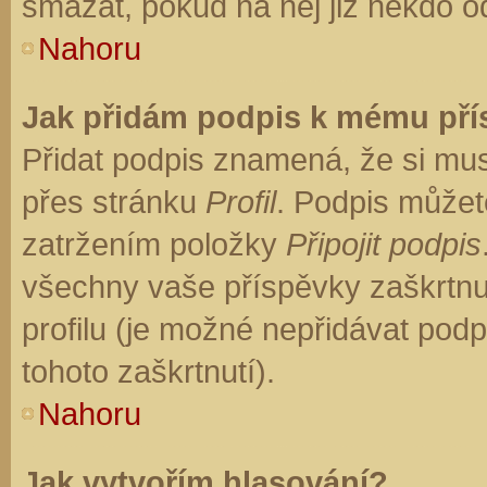
smazat, pokud na něj již někdo o
Nahoru
Jak přidám podpis k mému př
Přidat podpis znamená, že si musí
přes stránku
Profil
. Podpis můžet
zatržením položky
Připojit podpis
všechny vaše příspěvky zaškrtnu
profilu (je možné nepřidávat po
tohoto zaškrtnutí).
Nahoru
Jak vytvořím hlasování?