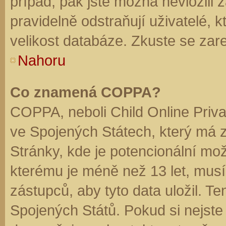
případ, pak jste možná nevložili 
pravidelně odstraňují uživatelé, k
velikost databáze. Zkuste se zare
Nahoru
Co znamená COPPA?
COPPA, neboli Child Online Priva
ve Spojených Státech, který má z
Stránky, kde je potencionální mož
kterému je méně než 13 let, mus
zástupců, aby tyto data uložil. Te
Spojených Států. Pokud si nejste jis