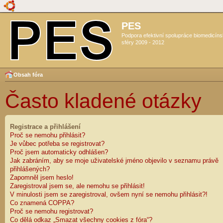
PES
Podpora efektivní spolupráce biomedicín
sféry 2009 - 2012
Obsah fóra
Často kladené otázky
Registrace a přihlášení
Proč se nemohu přihlásit?
Je vůbec potřeba se registrovat?
Proč jsem automaticky odhlášen?
Jak zabráním, aby se moje uživatelské jméno objevilo v seznamu právě
přihlášených?
Zapomněl jsem heslo!
Zaregistroval jsem se, ale nemohu se přihlásit!
V minulosti jsem se zaregistroval, ovšem nyní se nemohu přihlásit?!
Co znamená COPPA?
Proč se nemohu registrovat?
Co dělá odkaz „Smazat všechny cookies z fóra“?