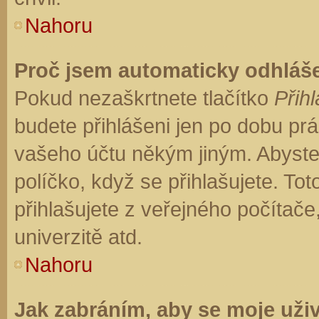
Nahoru
Proč jsem automaticky odhláš
Pokud nezaškrtnete tlačítko
Přihl
budete přihlášeni jen po dobu prá
vašeho účtu někým jiným. Abyste z
políčko, když se přihlašujete. T
přihlašujete z veřejného počítače
univerzitě atd.
Nahoru
Jak zabráním, aby se moje uži