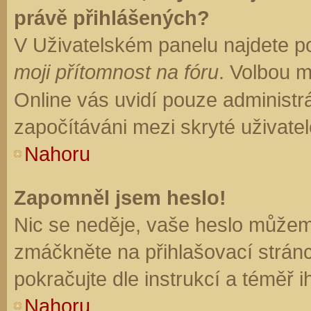
právě přihlášených?
V Uživatelském panelu najdete p
moji přítomnost na fóru
. Volbou 
Online vás uvidí pouze administrá
započítáváni mezi skryté uživatel
Nahoru
Zapomněl jsem heslo!
Nic se neděje, vaše heslo můžem
zmáčkněte na přihlašovací stránc
pokračujte dle instrukcí a téměř i
Nahoru