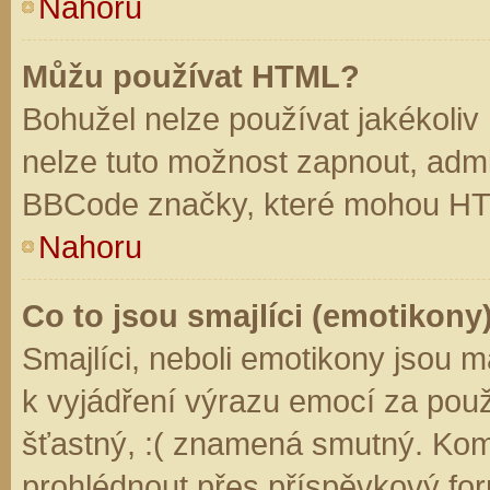
Nahoru
Můžu používat HTML?
Bohužel nelze používat jakékoliv
nelze tuto možnost zapnout, admi
BBCode značky, které mohou HT
Nahoru
Co to jsou smajlíci (emotikony
Smajlíci, neboli emotikony jsou m
k vyjádření výrazu emocí za použ
šťastný, :( znamená smutný. Kom
prohlédnout přes příspěvkový for