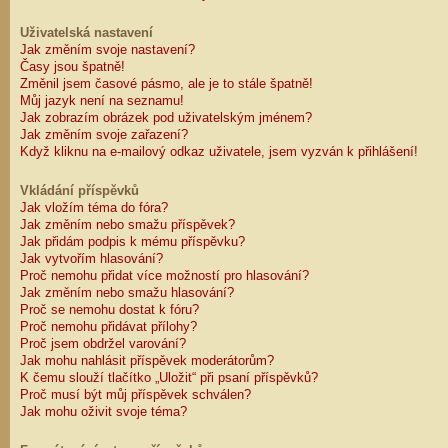
Uživatelská nastavení
Jak změním svoje nastavení?
Časy jsou špatně!
Změnil jsem časové pásmo, ale je to stále špatně!
Můj jazyk není na seznamu!
Jak zobrazím obrázek pod uživatelským jménem?
Jak změním svoje zařazení?
Když kliknu na e-mailový odkaz uživatele, jsem vyzván k přihlášení!
Vkládání příspěvků
Jak vložím téma do fóra?
Jak změním nebo smažu příspěvek?
Jak přidám podpis k mému příspěvku?
Jak vytvořím hlasování?
Proč nemohu přidat více možností pro hlasování?
Jak změním nebo smažu hlasování?
Proč se nemohu dostat k fóru?
Proč nemohu přidávat přílohy?
Proč jsem obdržel varování?
Jak mohu nahlásit příspěvek moderátorům?
K čemu slouží tlačítko „Uložit“ při psaní příspěvků?
Proč musí být můj příspěvek schválen?
Jak mohu oživit svoje téma?