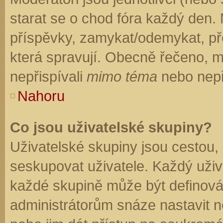
starat se o chod fóra každý den.
příspěvky, zamykat/odemykat, př
která spravují. Obecně řečeno, mo
nepřispívali
mimo téma
nebo nepři
Nahoru
Co jsou uživatelské skupiny?
Uživatelské skupiny jsou cestou,
seskupovat uživatele. Každý uživa
každé skupině může být definován
administrátorům snáze nastavit n