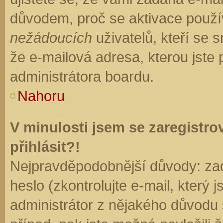
důvodem, proč se aktivace použí
nežádoucích
uživatelů, kteří se s
že e-mailová adresa, kterou jste p
administrátora boardu.
Nahoru
V minulosti jsem se zaregistr
přihlásit?!
Nejpravděpodobnější důvody: zad
heslo (zkontrolujte e-mail, který j
administrátor z nějakého důvodu 