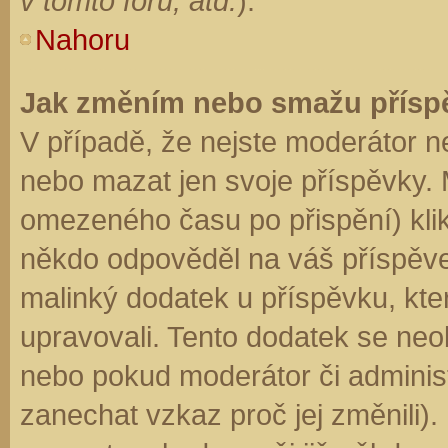
v tomto fóru, atd.
).
Nahoru
Jak změním nebo smažu přísp
V případě, že nejste moderátor n
nebo mazat jen svoje příspěvky. 
omezeného času po přispění) klik
někdo odpověděl na váš příspěve
malinký dodatek u příspěvku, kter
upravovali. Tento dodatek se neo
nebo pokud moderátor či administr
zanechat vzkaz proč jej změnili)