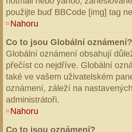
hotmail nebo yahoo, zaheslované
použijte buď BBCode [img] tag ne
Nahoru
Co to jsou Globální oznámení
Globální oznámení obsahují důleži
přečíst co nejdříve. Globální oz
také ve vašem uživatelském panelu
oznámení, záleží na nastavených
administrátoři.
Nahoru
Co to jsou oznámení?