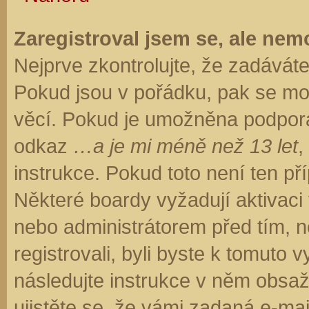
Zaregistroval jsem se, ale nemo
Nejprve zkontrolujte, že zadávát
Pokud jsou v pořádku, pak se moh
věcí. Pokud je umožněna podpora C
odkaz
…a je mi méně než 13 let
,
instrukce. Pokud toto není ten př
Některé boardy vyžadují aktivaci
nebo administrátorem před tím, ne
registrovali, byli byste k tomuto
následujte instrukce v něm obsaže
ujistěte se, že vámi zadaná e-ma