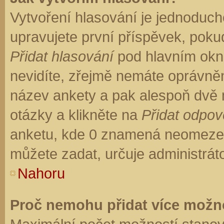
Vytvoření hlasování je jednoduch
upravujete první příspěvek, pokud
Přidat hlasování
pod hlavním okn
nevidíte, zřejmě nemáte oprávněn
název ankety a pak alespoň dvě
otázky a klikněte na
Přidat odpo
anketu, kde 0 znamená neomezen
můžete zadat, určuje administrát
Nahoru
Proč nemohu přidat více možno