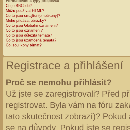
Formátování a typy příspěvků
Co je BBCode?
Můžu používat HTML?
Co to jsou smajlíci (emotikony)?
Mohu přidávat obrázky?
Co to jsou Globální oznámení?
Co to jsou oznámení?
Co to jsou důležitá témata?
Co to jsou uzamčená témata?
Co jsou ikony témat?
Registrace a přihlášení
Proč se nemohu přihlásit?
Už jste se zaregistrovali? Před p
registrovat. Byla vám na fóru za
tato skutečnost zobrazí)? Pokud a
se na důvody. Pokud jste se regist