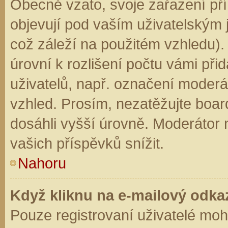
Obecně vzato, svoje zařazení př
objevují pod vaším uživatelským
což záleží na použitém vzhledu).
úrovní k rozlišení počtu vámi přid
uživatelů, např. označení moderá
vzhled. Prosím, nezatěžujte boar
dosáhli vyšší úrovně. Moderátor
vašich příspěvků snížit.
Nahoru
Když kliknu na e-mailový odkaz
Pouze registrovaní uživatelé moh