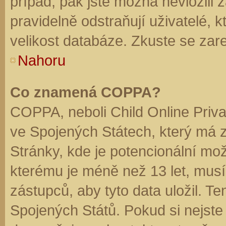
případ, pak jste možná nevložili 
pravidelně odstraňují uživatelé, k
velikost databáze. Zkuste se zare
Nahoru
Co znamená COPPA?
COPPA, neboli Child Online Priva
ve Spojených Státech, který má z
Stránky, kde je potencionální mož
kterému je méně než 13 let, mus
zástupců, aby tyto data uložil. Te
Spojených Států. Pokud si nejste jis