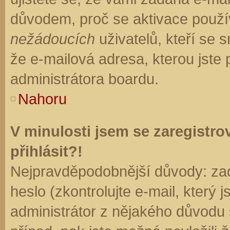
důvodem, proč se aktivace použí
nežádoucích
uživatelů, kteří se s
že e-mailová adresa, kterou jste p
administrátora boardu.
Nahoru
V minulosti jsem se zaregistr
přihlásit?!
Nejpravděpodobnější důvody: zad
heslo (zkontrolujte e-mail, který j
administrátor z nějakého důvodu 