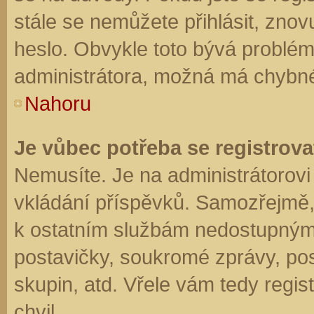
stále se nemůžete přihlásit, znov
heslo. Obvykle toto bývá problém
administrátora, možná má chybné
Nahoru
Je vůbec potřeba se registrova
Nemusíte. Je na administrátorovi f
vkládání příspěvků. Samozřejmě,
k ostatním službám nedostupným
postavičky, soukromé zprávy, posí
skupin, atd. Vřele vám tedy regis
chvil.