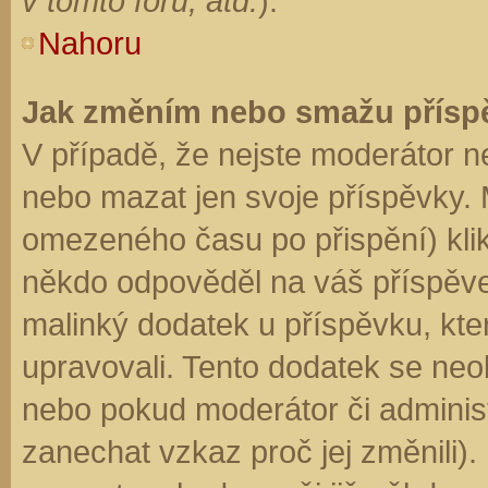
v tomto fóru, atd.
).
Nahoru
Jak změním nebo smažu přísp
V případě, že nejste moderátor n
nebo mazat jen svoje příspěvky. 
omezeného času po přispění) klik
někdo odpověděl na váš příspěve
malinký dodatek u příspěvku, kter
upravovali. Tento dodatek se neo
nebo pokud moderátor či administr
zanechat vzkaz proč jej změnili)