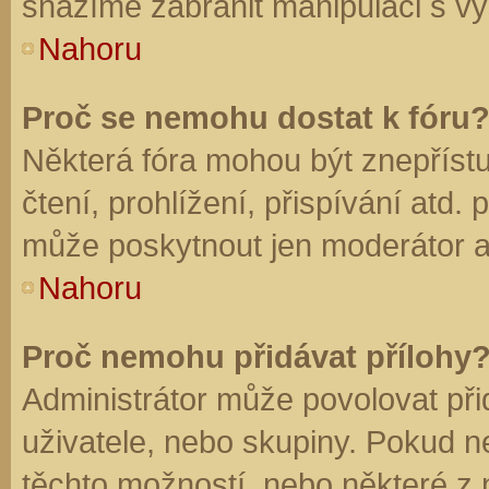
snažíme zabránit manipulaci s vý
Nahoru
Proč se nemohu dostat k fóru
Některá fóra mohou být znepříst
čtení, prohlížení, přispívání atd. 
může poskytnout jen moderátor a a
Nahoru
Proč nemohu přidávat přílohy
Administrátor může povolovat přid
uživatele, nebo skupiny. Pokud 
těchto možností, nebo některé z n