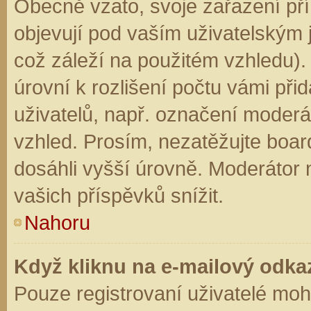
Obecně vzato, svoje zařazení př
objevují pod vaším uživatelským
což záleží na použitém vzhledu).
úrovní k rozlišení počtu vámi přid
uživatelů, např. označení moderá
vzhled. Prosím, nezatěžujte boar
dosáhli vyšší úrovně. Moderátor
vašich příspěvků snížit.
Nahoru
Když kliknu na e-mailový odkaz
Pouze registrovaní uživatelé moh