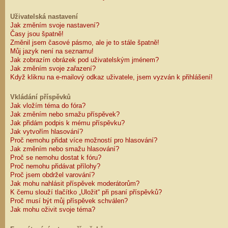
Uživatelská nastavení
Jak změním svoje nastavení?
Časy jsou špatně!
Změnil jsem časové pásmo, ale je to stále špatně!
Můj jazyk není na seznamu!
Jak zobrazím obrázek pod uživatelským jménem?
Jak změním svoje zařazení?
Když kliknu na e-mailový odkaz uživatele, jsem vyzván k přihlášení!
Vkládání příspěvků
Jak vložím téma do fóra?
Jak změním nebo smažu příspěvek?
Jak přidám podpis k mému příspěvku?
Jak vytvořím hlasování?
Proč nemohu přidat více možností pro hlasování?
Jak změním nebo smažu hlasování?
Proč se nemohu dostat k fóru?
Proč nemohu přidávat přílohy?
Proč jsem obdržel varování?
Jak mohu nahlásit příspěvek moderátorům?
K čemu slouží tlačítko „Uložit“ při psaní příspěvků?
Proč musí být můj příspěvek schválen?
Jak mohu oživit svoje téma?