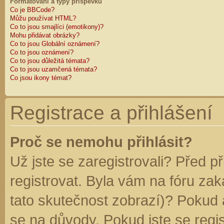
Formátování a typy příspěvků
Co je BBCode?
Můžu používat HTML?
Co to jsou smajlíci (emotikony)?
Mohu přidávat obrázky?
Co to jsou Globální oznámení?
Co to jsou oznámení?
Co to jsou důležitá témata?
Co to jsou uzamčená témata?
Co jsou ikony témat?
Registrace a přihlášení
Proč se nemohu přihlásit?
Už jste se zaregistrovali? Před p
registrovat. Byla vám na fóru za
tato skutečnost zobrazí)? Pokud a
se na důvody. Pokud jste se regist