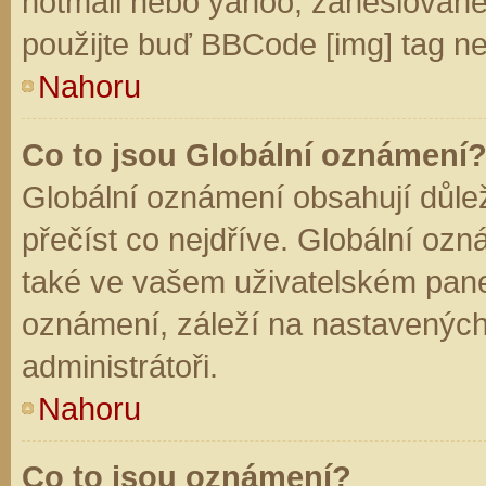
hotmail nebo yahoo, zaheslované
použijte buď BBCode [img] tag ne
Nahoru
Co to jsou Globální oznámení
Globální oznámení obsahují důleži
přečíst co nejdříve. Globální oz
také ve vašem uživatelském panelu
oznámení, záleží na nastavených
administrátoři.
Nahoru
Co to jsou oznámení?