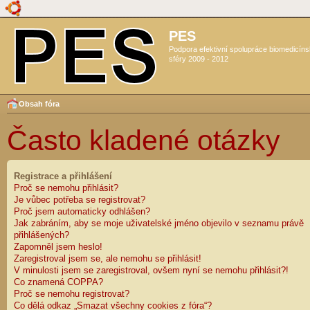
PES
Podpora efektivní spolupráce biomedicín
sféry 2009 - 2012
Obsah fóra
Často kladené otázky
Registrace a přihlášení
Proč se nemohu přihlásit?
Je vůbec potřeba se registrovat?
Proč jsem automaticky odhlášen?
Jak zabráním, aby se moje uživatelské jméno objevilo v seznamu právě
přihlášených?
Zapomněl jsem heslo!
Zaregistroval jsem se, ale nemohu se přihlásit!
V minulosti jsem se zaregistroval, ovšem nyní se nemohu přihlásit?!
Co znamená COPPA?
Proč se nemohu registrovat?
Co dělá odkaz „Smazat všechny cookies z fóra“?