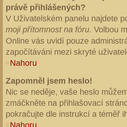
právě přihlášených?
V Uživatelském panelu najdete p
moji přítomnost na fóru
. Volbou 
Online vás uvidí pouze administrá
započítáváni mezi skryté uživatel
Nahoru
Zapomněl jsem heslo!
Nic se neděje, vaše heslo můžem
zmáčkněte na přihlašovací stránc
pokračujte dle instrukcí a téměř i
Nahoru