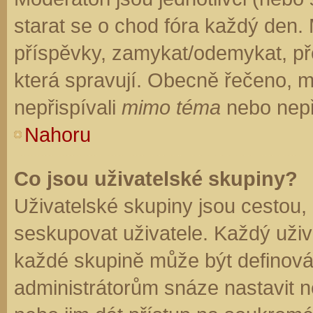
starat se o chod fóra každý den.
příspěvky, zamykat/odemykat, př
která spravují. Obecně řečeno, mo
nepřispívali
mimo téma
nebo nepři
Nahoru
Co jsou uživatelské skupiny?
Uživatelské skupiny jsou cestou,
seskupovat uživatele. Každý uživa
každé skupině může být definován
administrátorům snáze nastavit n