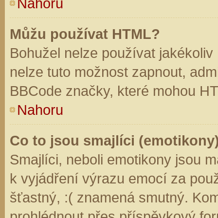
Nahoru
Můžu používat HTML?
Bohužel nelze používat jakékoliv
nelze tuto možnost zapnout, admi
BBCode značky, které mohou HT
Nahoru
Co to jsou smajlíci (emotikony
Smajlíci, neboli emotikony jsou m
k vyjádření výrazu emocí za použ
šťastný, :( znamená smutný. Kom
prohlédnout přes příspěvkový for