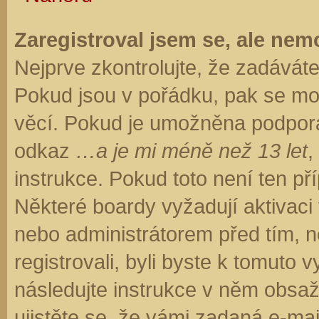
Zaregistroval jsem se, ale nemo
Nejprve zkontrolujte, že zadávát
Pokud jsou v pořádku, pak se moh
věcí. Pokud je umožněna podpora C
odkaz
…a je mi méně než 13 let
,
instrukce. Pokud toto není ten př
Některé boardy vyžadují aktivaci
nebo administrátorem před tím, ne
registrovali, byli byste k tomuto
následujte instrukce v něm obsaže
ujistěte se, že vámi zadaná e-ma