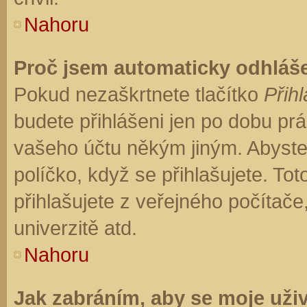
Nahoru
Proč jsem automaticky odhláš
Pokud nezaškrtnete tlačítko
Přihl
budete přihlášeni jen po dobu prá
vašeho účtu někým jiným. Abyste z
políčko, když se přihlašujete. T
přihlašujete z veřejného počítače
univerzitě atd.
Nahoru
Jak zabráním, aby se moje uži