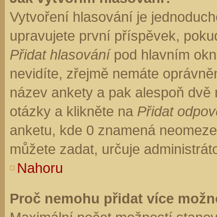
Vytvoření hlasování je jednoduch
upravujete první příspěvek, pokud
Přidat hlasování
pod hlavním okn
nevidíte, zřejmě nemáte oprávněn
název ankety a pak alespoň dvě
otázky a klikněte na
Přidat odpo
anketu, kde 0 znamená neomezen
můžete zadat, určuje administrát
Nahoru
Proč nemohu přidat více možno