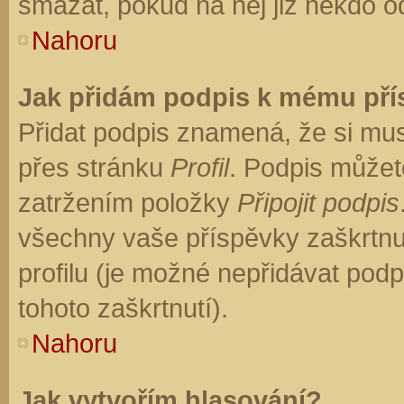
smazat, pokud na něj již někdo o
Nahoru
Jak přidám podpis k mému př
Přidat podpis znamená, že si musí
přes stránku
Profil
. Podpis můžet
zatržením položky
Připojit podpis
všechny vaše příspěvky zaškrtnu
profilu (je možné nepřidávat po
tohoto zaškrtnutí).
Nahoru
Jak vytvořím hlasování?