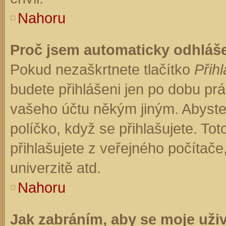
Nahoru
Proč jsem automaticky odhláš
Pokud nezaškrtnete tlačítko
Přihl
budete přihlášeni jen po dobu prá
vašeho účtu někým jiným. Abyste z
políčko, když se přihlašujete. T
přihlašujete z veřejného počítače
univerzitě atd.
Nahoru
Jak zabráním, aby se moje uži