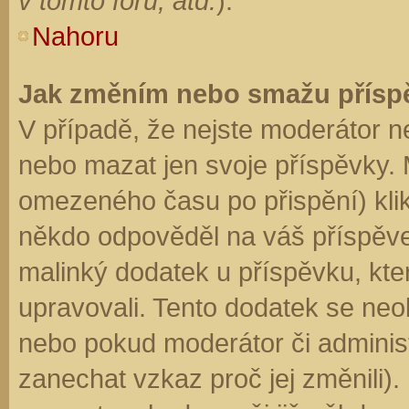
v tomto fóru, atd.
).
Nahoru
Jak změním nebo smažu přísp
V případě, že nejste moderátor n
nebo mazat jen svoje příspěvky. 
omezeného času po přispění) klik
někdo odpověděl na váš příspěve
malinký dodatek u příspěvku, kter
upravovali. Tento dodatek se neo
nebo pokud moderátor či administr
zanechat vzkaz proč jej změnili)