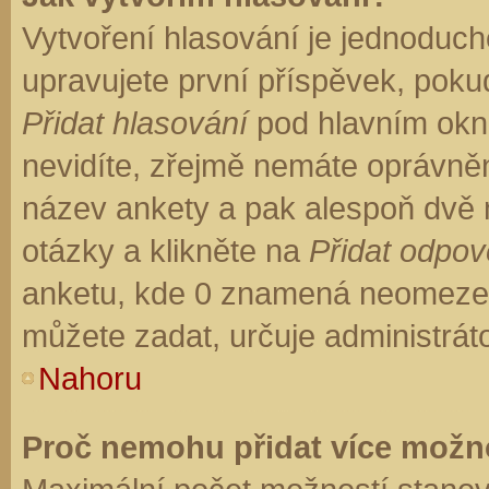
Vytvoření hlasování je jednoduch
upravujete první příspěvek, pokud
Přidat hlasování
pod hlavním okn
nevidíte, zřejmě nemáte oprávněn
název ankety a pak alespoň dvě
otázky a klikněte na
Přidat odpo
anketu, kde 0 znamená neomezen
můžete zadat, určuje administrát
Nahoru
Proč nemohu přidat více možno