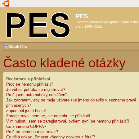
PES
Podpora efektivní spolupráce biomedicín
sféry 2009 - 2012
Obsah fóra
Často kladené otázky
Registrace a přihlášení
Proč se nemohu přihlásit?
Je vůbec potřeba se registrovat?
Proč jsem automaticky odhlášen?
Jak zabráním, aby se moje uživatelské jméno objevilo v seznamu právě
přihlášených?
Zapomněl jsem heslo!
Zaregistroval jsem se, ale nemohu se přihlásit!
V minulosti jsem se zaregistroval, ovšem nyní se nemohu přihlásit?!
Co znamená COPPA?
Proč se nemohu registrovat?
Co dělá odkaz „Smazat všechny cookies z fóra“?