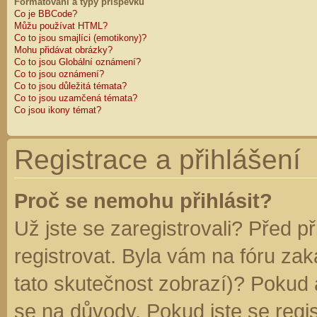
Formátování a typy příspěvků
Co je BBCode?
Můžu používat HTML?
Co to jsou smajlíci (emotikony)?
Mohu přidávat obrázky?
Co to jsou Globální oznámení?
Co to jsou oznámení?
Co to jsou důležitá témata?
Co to jsou uzamčená témata?
Co jsou ikony témat?
Registrace a přihlášení
Proč se nemohu přihlásit?
Už jste se zaregistrovali? Před p
registrovat. Byla vám na fóru za
tato skutečnost zobrazí)? Pokud a
se na důvody. Pokud jste se regist