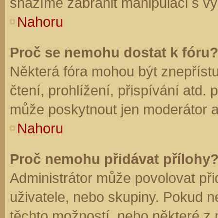
snažíme zabránit manipulaci s vý
Nahoru
Proč se nemohu dostat k fóru
Některá fóra mohou být znepříst
čtení, prohlížení, přispívání atd. 
může poskytnout jen moderátor a a
Nahoru
Proč nemohu přidávat přílohy
Administrátor může povolovat přid
uživatele, nebo skupiny. Pokud 
těchto možností, nebo některé z n