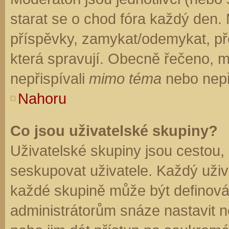
starat se o chod fóra každý den.
příspěvky, zamykat/odemykat, př
která spravují. Obecně řečeno, mo
nepřispívali
mimo téma
nebo nepři
Nahoru
Co jsou uživatelské skupiny?
Uživatelské skupiny jsou cestou,
seskupovat uživatele. Každý uživa
každé skupině může být definován
administrátorům snáze nastavit n