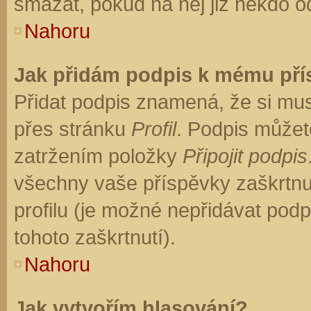
smazat, pokud na něj již někdo o
Nahoru
Jak přidám podpis k mému př
Přidat podpis znamená, že si musí
přes stránku
Profil
. Podpis můžet
zatržením položky
Připojit podpis
všechny vaše příspěvky zaškrtnu
profilu (je možné nepřidávat po
tohoto zaškrtnutí).
Nahoru
Jak vytvořím hlasování?