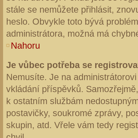
stále se nemůžete přihlásit, znov
heslo. Obvykle toto bývá problém
administrátora, možná má chybné
Nahoru
Je vůbec potřeba se registrova
Nemusíte. Je na administrátorovi f
vkládání příspěvků. Samozřejmě,
k ostatním službám nedostupným
postavičky, soukromé zprávy, posí
skupin, atd. Vřele vám tedy regis
chvil.