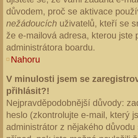
důvodem, proč se aktivace použí
nežádoucích
uživatelů, kteří se s
že e-mailová adresa, kterou jste p
administrátora boardu.
Nahoru
V minulosti jsem se zaregistr
přihlásit?!
Nejpravděpodobnější důvody: zad
heslo (zkontrolujte e-mail, který j
administrátor z nějakého důvodu 