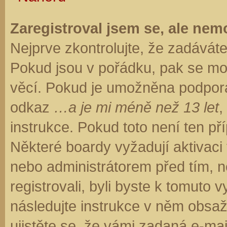
Zaregistroval jsem se, ale nemo
Nejprve zkontrolujte, že zadávát
Pokud jsou v pořádku, pak se moh
věcí. Pokud je umožněna podpora C
odkaz
…a je mi méně než 13 let
,
instrukce. Pokud toto není ten př
Některé boardy vyžadují aktivaci
nebo administrátorem před tím, ne
registrovali, byli byste k tomuto
následujte instrukce v něm obsaže
ujistěte se, že vámi zadaná e-ma