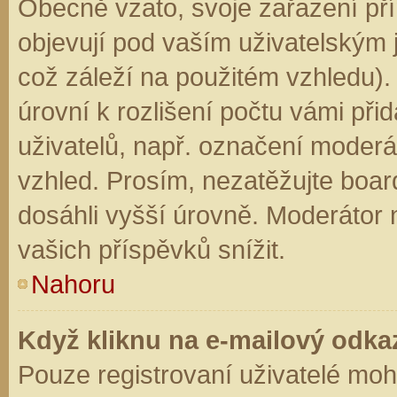
Obecně vzato, svoje zařazení př
objevují pod vaším uživatelským
což záleží na použitém vzhledu).
úrovní k rozlišení počtu vámi přid
uživatelů, např. označení moderá
vzhled. Prosím, nezatěžujte boar
dosáhli vyšší úrovně. Moderátor
vašich příspěvků snížit.
Nahoru
Když kliknu na e-mailový odkaz
Pouze registrovaní uživatelé moh