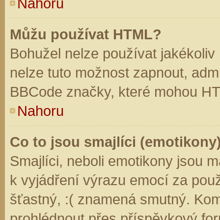
Nahoru
Můžu používat HTML?
Bohužel nelze používat jakékoliv
nelze tuto možnost zapnout, admi
BBCode značky, které mohou HT
Nahoru
Co to jsou smajlíci (emotikony
Smajlíci, neboli emotikony jsou m
k vyjádření výrazu emocí za použ
šťastný, :( znamená smutný. Kom
prohlédnout přes příspěvkový for