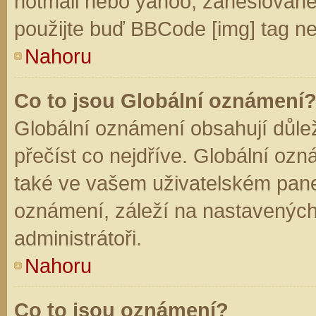
hotmail nebo yahoo, zaheslované
použijte buď BBCode [img] tag ne
Nahoru
Co to jsou Globální oznámení
Globální oznámení obsahují důleži
přečíst co nejdříve. Globální oz
také ve vašem uživatelském panelu
oznámení, záleží na nastavených
administrátoři.
Nahoru
Co to jsou oznámení?