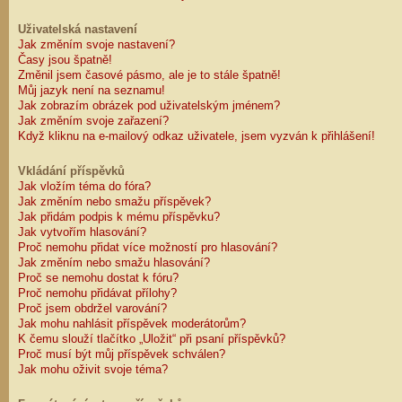
Uživatelská nastavení
Jak změním svoje nastavení?
Časy jsou špatně!
Změnil jsem časové pásmo, ale je to stále špatně!
Můj jazyk není na seznamu!
Jak zobrazím obrázek pod uživatelským jménem?
Jak změním svoje zařazení?
Když kliknu na e-mailový odkaz uživatele, jsem vyzván k přihlášení!
Vkládání příspěvků
Jak vložím téma do fóra?
Jak změním nebo smažu příspěvek?
Jak přidám podpis k mému příspěvku?
Jak vytvořím hlasování?
Proč nemohu přidat více možností pro hlasování?
Jak změním nebo smažu hlasování?
Proč se nemohu dostat k fóru?
Proč nemohu přidávat přílohy?
Proč jsem obdržel varování?
Jak mohu nahlásit příspěvek moderátorům?
K čemu slouží tlačítko „Uložit“ při psaní příspěvků?
Proč musí být můj příspěvek schválen?
Jak mohu oživit svoje téma?