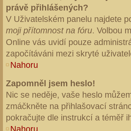
právě přihlášených?
V Uživatelském panelu najdete p
moji přítomnost na fóru
. Volbou 
Online vás uvidí pouze administrá
započítáváni mezi skryté uživatel
Nahoru
Zapomněl jsem heslo!
Nic se neděje, vaše heslo můžem
zmáčkněte na přihlašovací stránc
pokračujte dle instrukcí a téměř i
Nahoru