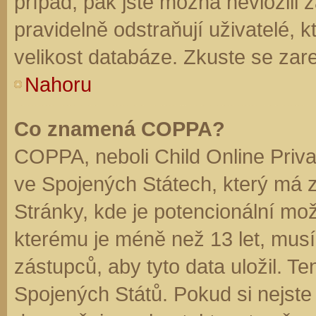
případ, pak jste možná nevložili 
pravidelně odstraňují uživatelé, k
velikost databáze. Zkuste se zare
Nahoru
Co znamená COPPA?
COPPA, neboli Child Online Priva
ve Spojených Státech, který má z
Stránky, kde je potencionální mož
kterému je méně než 13 let, mus
zástupců, aby tyto data uložil. Te
Spojených Států. Pokud si nejste jis