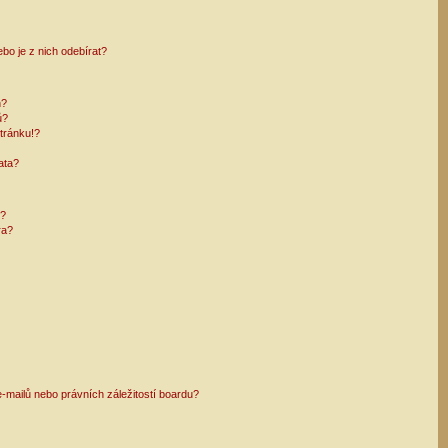
bo je z nich odebírat?
h?
ů?
tránku!?
ata?
i?
ra?
mailů nebo právních záležitostí boardu?