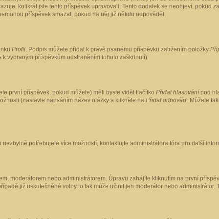
kazuje, kolikrát jste tento příspěvek upravovali. Tento dodatek se neobjeví, pokud
lé nemohou příspěvek smazat, pokud na něj již někdo odpověděl.
ránku
Profil
. Podpis můžete přidat k právě psanému příspěvku zatržením položky
Při
is k vybraným příspěvkům odstraněním tohoto zaškrtnutí).
te první příspěvek, pokud můžete) měli byste vidět tlačítko
Přidat hlasování
pod hla
možnosti (nastavte napsáním název otázky a klikněte na
Přidat odpověď
. Můžete ta
 nezbytně potřebujete více možností, kontaktujte administrátora fóra pro další info
em, moderátorem nebo administrátorem. Úpravu zahájíte kliknutím na první příspěv
ípadě již uskutečněné volby to tak může učinit jen moderátor nebo administrátor. 