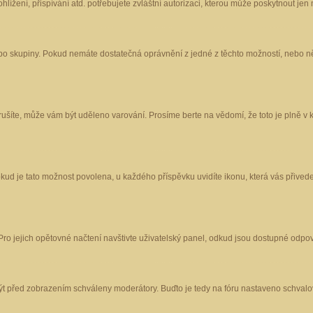
ížení, přispívání atd. potřebujete zvláštní autorizaci, kterou může poskytnout jen m
nebo skupiny. Pokud nemáte dostatečná oprávnění z jedné z těchto možností, nebo ně
porušíte, může vám být uděleno varování. Prosíme berte na vědomí, že toto je plně
okud je tato možnost povolena, u každého příspěvku uvidíte ikonu, která vás přived
o jejich opětovné načtení navštivte uživatelský panel, odkud jsou dostupné odpoví
být před zobrazením schváleny moderátory. Buďto je tedy na fóru nastaveno schvalov