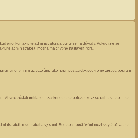
kud ano, kontaktujte administrátora a ptejte se na důvody. Pokud jste se
ntaktujte administrátora, možná má chybné nastavení fóra.
stupným anonymním uživatelům, jako např. postavičky, soukromé zprávy, posílání
 Abyste zůstali přihlášeni, zaškrtněte toto políčko, když se přihlašujete. Toto
administrátoři, moderátoři a vy sami. Budete započítáváni mezi skryté uživatele.