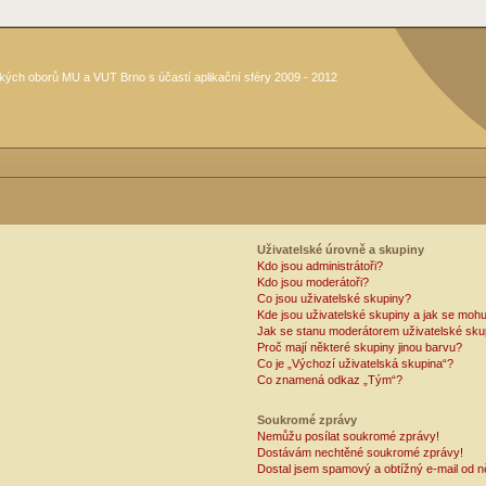
kých oborů MU a VUT Brno s účastí aplikační sféry 2009 - 2012
Uživatelské úrovně a skupiny
Kdo jsou administrátoři?
Kdo jsou moderátoři?
Co jsou uživatelské skupiny?
Kde jsou uživatelské skupiny a jak se mohu
Jak se stanu moderátorem uživatelské sku
Proč mají některé skupiny jinou barvu?
Co je „Výchozí uživatelská skupina“?
Co znamená odkaz „Tým“?
Soukromé zprávy
Nemůžu posílat soukromé zprávy!
Dostávám nechtěné soukromé zprávy!
Dostal jsem spamový a obtížný e-mail od n