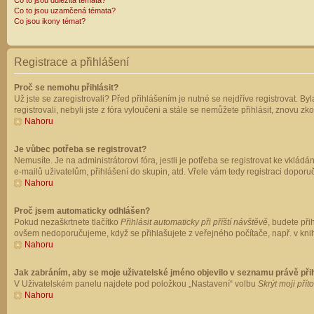
Co to jsou důležitá témata?
Co to jsou uzamčená témata?
Co jsou ikony témat?
Registrace a přihlášení
Proč se nemohu přihlásit?
Už jste se zaregistrovali? Před přihlášením je nutné se nejdříve registrovat. B
registrovali, nebyli jste z fóra vyloučeni a stále se nemůžete přihlásit, znovu
Nahoru
Je vůbec potřeba se registrovat?
Nemusíte. Je na administrátorovi fóra, jestli je potřeba se registrovat ke vk
e-mailů uživatelům, přihlášení do skupin, atd. Vřele vám tedy registraci doporu
Nahoru
Proč jsem automaticky odhlášen?
Pokud nezaškrtnete tlačítko
Přihlásit automaticky při příští návštěvě
, budete při
ovšem nedoporučujeme, když se přihlašujete z veřejného počítače, např. v knih
Nahoru
Jak zabráním, aby se moje uživatelské jméno objevilo v seznamu právě př
V Uživatelském panelu najdete pod položkou „Nastavení“ volbu
Skrýt moji přít
Nahoru