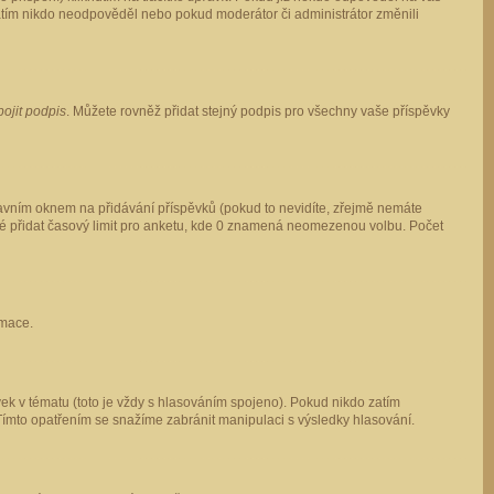
 zatím nikdo neodpověděl nebo pokud moderátor či administrátor změnili
pojit podpis
. Můžete rovněž přidat stejný podpis pro všechny vaše příspěvky
vním oknem na přidávání příspěvků (pokud to nevidíte, zřejmě nemáte
ké přidat časový limit pro anketu, kde 0 znamená neomezenou volbu. Počet
rmace.
ek v tématu (toto je vždy s hlasováním spojeno). Pokud nikdo zatím
Tímto opatřením se snažíme zabránit manipulaci s výsledky hlasování.