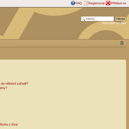
FAQ
Registrovat
Přihlásit se
Pokročilé hledání
 do některé zařadit?
piny?
ěkoho z fóra!