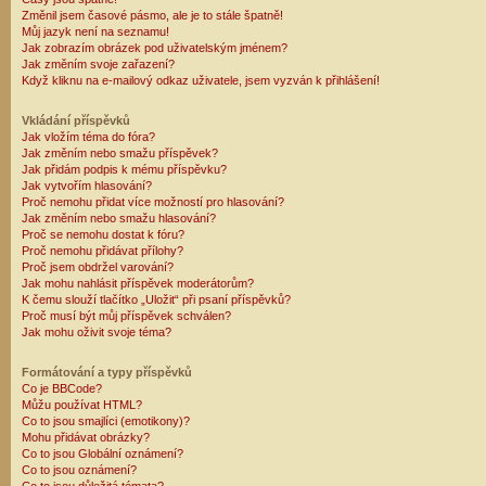
Změnil jsem časové pásmo, ale je to stále špatně!
Můj jazyk není na seznamu!
Jak zobrazím obrázek pod uživatelským jménem?
Jak změním svoje zařazení?
Když kliknu na e-mailový odkaz uživatele, jsem vyzván k přihlášení!
Vkládání příspěvků
Jak vložím téma do fóra?
Jak změním nebo smažu příspěvek?
Jak přidám podpis k mému příspěvku?
Jak vytvořím hlasování?
Proč nemohu přidat více možností pro hlasování?
Jak změním nebo smažu hlasování?
Proč se nemohu dostat k fóru?
Proč nemohu přidávat přílohy?
Proč jsem obdržel varování?
Jak mohu nahlásit příspěvek moderátorům?
K čemu slouží tlačítko „Uložit“ při psaní příspěvků?
Proč musí být můj příspěvek schválen?
Jak mohu oživit svoje téma?
Formátování a typy příspěvků
Co je BBCode?
Můžu používat HTML?
Co to jsou smajlíci (emotikony)?
Mohu přidávat obrázky?
Co to jsou Globální oznámení?
Co to jsou oznámení?