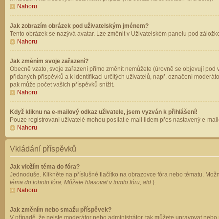
Nahoru
Jak zobrazím obrázek pod uživatelským jménem?
Tento obrázek se nazývá avatar. Lze změnit v Uživatelském panelu pod záložkou 
Nahoru
Jak změním svoje zařazení?
Obecně vzato, svoje zařazení přímo změnit nemůžete (úrovně se objevují pod v
přidaných příspěvků a k identifikaci určitých uživatelů, např. označení moderá
pak může počet vašich příspěvků snížit.
Nahoru
Když kliknu na e-mailový odkaz uživatele, jsem vyzván k přihlášení!
Pouze registrovaní uživatelé mohou posílat e-mail lidem přes nastavený e-mailo
Nahoru
Vkládání příspěvků
Jak vložím téma do fóra?
Jednoduše. Klikněte na příslušné tlačítko na obrazovce fóra nebo tématu. Možn
téma do tohoto fóra, Můžete hlasovat v tomto fóru, atd.
).
Nahoru
Jak změním nebo smažu příspěvek?
V případě, že nejste moderátor nebo administrátor, tak můžete upravovat nebo 