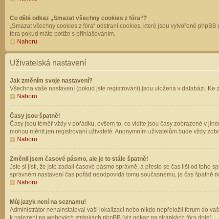
Co dělá odkaz „Smazat všechny cookies z fóra“?
„Smazat všechny cookies z fóra“ odstraní cookies, které jsou vytvořené phpBB a
fóra pokud máte potíže s přihlašováním.
Nahoru
Uživatelská nastavení
Jak změním svoje nastavení?
Všechna vaše nastavení (pokud jste registrováni) jsou uložena v databázi. Ke 
Nahoru
Časy jsou špatně!
Časy jsou téměř vždy v pořádku, ovšem to, co vidíte jsou časy zobrazené v jin
mohou měnit jen registrovaní uživatelé. Anonymním uživatelům bude vždy zobr
Nahoru
Změnil jsem časové pásmo, ale je to stále špatně!
Jste si jisti, že jste zadali časové pásmo správně, a přesto se čas liší od to
správném nastavení čas pořád neodpovídá tomu současnému, je čas špatně na
Nahoru
Můj jazyk není na seznamu!
Administrátor nenainstaloval vaši lokalizaci nebo nikdo nepřeložil fórum do va
k nalezení na webových stránkách phpBB (viz odkaz na stránkách fóra dole).