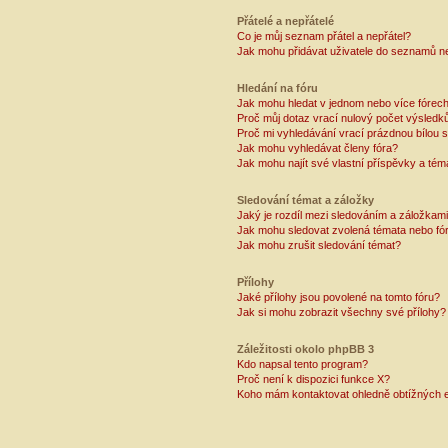
Přátelé a nepřátelé
Co je můj seznam přátel a nepřátel?
Jak mohu přidávat uživatele do seznamů ne
Hledání na fóru
Jak mohu hledat v jednom nebo více fórec
Proč můj dotaz vrací nulový počet výsledk
Proč mi vyhledávání vrací prázdnou bílou s
Jak mohu vyhledávat členy fóra?
Jak mohu najít své vlastní příspěvky a tém
Sledování témat a záložky
Jaký je rozdíl mezi sledováním a záložkam
Jak mohu sledovat zvolená témata nebo fó
Jak mohu zrušit sledování témat?
Přílohy
Jaké přílohy jsou povolené na tomto fóru?
Jak si mohu zobrazit všechny své přílohy?
Záležitosti okolo phpBB 3
Kdo napsal tento program?
Proč není k dispozici funkce X?
Koho mám kontaktovat ohledně obtížných e-