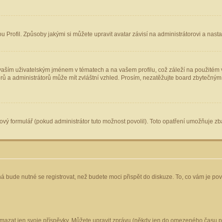
Profil. Způsoby jakými si můžete upravit avatar závisí na administrátorovi a nast
aším uživatelským jménem v tématech a na vašem profilu, což záleží na použitém v
torů a administrátorů může mít zvláštní vzhled. Prosím, nezatěžujte board zbytečným
vý formulář (pokud administrátor tuto možnost povolil). Toto opatření umožňuje zba
á bude nutné se registrovat, než budete moci přispět do diskuze. To, co vám je po
mazat jen svoje příspěvky. Můžete upravit zprávu (někdy jen do omezeného času po 