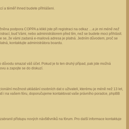
ukcí a téměř ihned budete přihlášeni.
něna podpora COPPA a klikli jste při registraci na odkaz
…a je mi méně než
istrací, buď Vámi, nebo administrátorem před tím, než se budete moci přihlásit.
stěte se, že vámi zadaná e-mailová adresa je platná. Jedním důvodem, proč se
 platná, kontaktujte administrátora boardu.
ho důvodu smazal váš účet. Pokud je to ten druhý případ, pak jste možná
novu a zapojte se do diskuzí.
cionální možnost ukládání osobních dat o uživateli, kterému je méně než 13 let,
o platí i na vašem fóru, doporučujeme kontaktovat vaše právního poradce, phpBB
y zabranil přístupu nových návštěvníků na fórum. Pro další informace kontaktuje