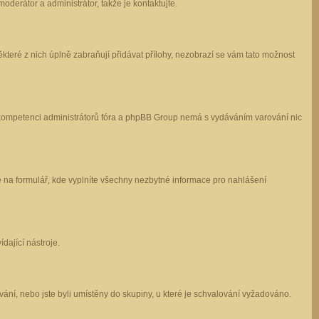
oderátor a administrátor, takže je kontaktujte.
které z nich úplně zabraňují přidávat přílohy, nezobrazí se vám tato možnost
 v kompetenci administrátorů fóra a phpBB Group nemá s vydáváním varování nic
e na formulář, kde vyplníte všechny nezbytné informace pro nahlášení
dající nástroje.
ání, nebo jste byli umístěny do skupiny, u které je schvalování vyžadováno.