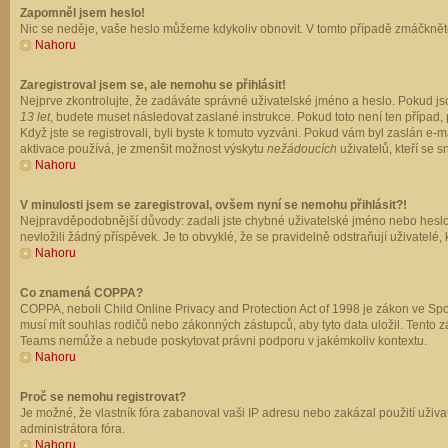
Zapomněl jsem heslo!
Nic se neděje, vaše heslo můžeme kdykoliv obnovit. V tomto případě zmáčkněte
Nahoru
Zaregistroval jsem se, ale nemohu se přihlásit!
Nejprve zkontrolujte, že zadáváte správné uživatelské jméno a heslo. Pokud js
13 let
, budete muset následovat zaslané instrukce. Pokud toto není ten případ, 
Když jste se registrovali, byli byste k tomuto vyzváni. Pokud vám byl zaslán e
aktivace používá, je zmenšit možnost výskytu
nežádoucích
uživatelů, kteří se s
Nahoru
V minulosti jsem se zaregistroval, ovšem nyní se nemohu přihlásit?!
Nejpravděpodobnější důvody: zadali jste chybné uživatelské jméno nebo heslo (z
nevložili žádný příspěvek. Je to obvyklé, že se pravidelně odstraňují uživatelé,
Nahoru
Co znamená COPPA?
COPPA, neboli Child Online Privacy and Protection Act of 1998 je zákon ve Spoj
musí mít souhlas rodičů nebo zákonných zástupců, aby tyto data uložil. Tento zá
Teams nemůže a nebude poskytovat právni podporu v jakémkoliv kontextu.
Nahoru
Proč se nemohu registrovat?
Je možné, že vlastník fóra zabanoval vaši IP adresu nebo zakázal použití uživat
administrátora fóra.
Nahoru