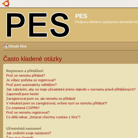
PES
Podpora efektivní spolupráce biomedicíns
Obsah fóra
Často kladené otázky
Registrace a přihlášení
Proč se nemohu přihlásit?
Je vůbec potřeba se registrovat?
Proč jsem automaticky odhlášen?
Jak zabráním, aby se moje uživatelské jméno objevilo v seznamu právě přihlášených?
Zapomněl jsem heslo!
Zaregistroval jsem se, ale nemohu se přihlásit!
V minulosti jsem se zaregistroval, ovšem nyní se nemohu přihlásit?!
Co znamená COPPA?
Proč se nemohu registrovat?
Co dělá odkaz „Smazat všechny cookies z fóra“?
Uživatelská nastavení
Jak změním svoje nastavení?
Časy jsou špatně!