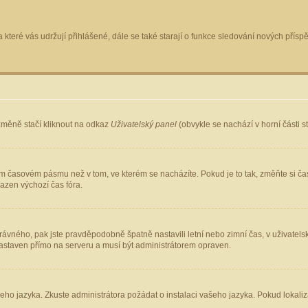
 které vás udržují přihlášené, dále se také starají o funkce sledování nových pří
změně stačí kliknout na odkaz
Uživatelský panel
(obvykle se nachází v horní části 
ém časovém pásmu než v tom, ve kterém se nacházíte. Pokud je to tak, změňte si ča
azen výchozí čas fóra.
ho správného, pak jste pravděpodobně špatně nastavili letní nebo zimní čas, v uživ
staven přímo na serveru a musí být administrátorem opraven.
šeho jazyka. Zkuste administrátora požádat o instalaci vašeho jazyka. Pokud lokaliz