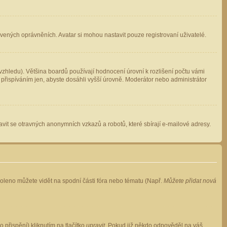
avených oprávněních. Avatar si mohou nastavit pouze registrovaní uživatelé.
zhledu). Většina boardů používají hodnocení úrovní k rozlišení počtu vámi
 přispíváním jen, abyste dosáhli vyšší úrovně. Moderátor nebo administrátor
vit se otravných anonymních vzkazů a robotů, které sbírají e-mailové adresy.
voleno můžete vidět na spodní části fóra nebo tématu (Např.
Můžete přidat nová
přispění) kliknutím na tlačítko
upravit
. Pokud již někdo odpověděl na váš