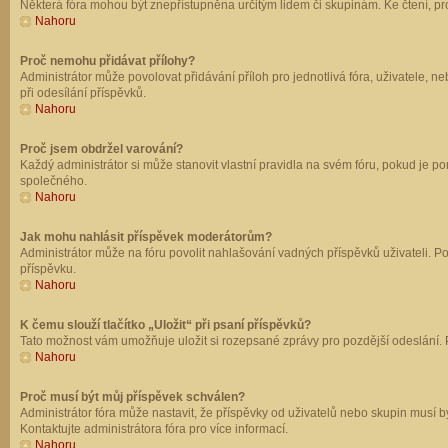
Některá fóra mohou být znepřístupněna určitým lidem či skupinám. Ke čtení, prohl
Nahoru
Proč nemohu přidávat přílohy?
Administrátor může povolovat přidávání příloh pro jednotlivá fóra, uživatele, 
při odesílání příspěvků.
Nahoru
Proč jsem obdržel varování?
Každý administrátor si může stanovit vlastní pravidla na svém fóru, pokud je 
společného.
Nahoru
Jak mohu nahlásit příspěvek moderátorům?
Administrátor může na fóru povolit nahlašování vadných příspěvků uživateli. P
příspěvku.
Nahoru
K čemu slouží tlačítko „Uložit“ při psaní příspěvků?
Tato možnost vám umožňuje uložit si rozepsané zprávy pro pozdější odeslání. Pr
Nahoru
Proč musí být můj příspěvek schválen?
Administrátor fóra může nastavit, že příspěvky od uživatelů nebo skupin musí 
Kontaktujte administrátora fóra pro více informací.
Nahoru