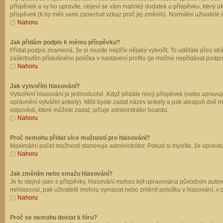
příspěvek a vy ho upravíte, objeví se vám malinký dodatek u příspěvku, který u
příspěvek (ti by měli sami zanechat vzkaz proč jej změnili). Normální uživate
Nahoru
Jak přidám podpis k mému příspěvku?
Přidat podpis znamená, že si musíte nejdřív nějaký vytvořit. To uděláte přes st
zaškrtnutím příslušného políčka v nastavení profilu (je možné nepřidávat podp
Nahoru
Jak vytvořím hlasování?
Vytvoření hlasování je jednoduché. Když přidáte nový příspěvek (nebo upravuje
oprávnění vytvářet ankety). Měli byste zadat název ankety a pak alespoň dvě 
odpovědí, které můžete zadat, určuje administrátor boardu.
Nahoru
Proč nemohu přidat více možností pro hlasování?
Maximální počet možností stanovuje administrátor. Pokud si myslíte, že opravdu
Nahoru
Jak změním nebo smažu hlasování?
Je to stejné jako s příspěvky, hlasování mohou být upravována původním autor
nehlasoval, pak uživatelé mohou vymazat nebo změnit položku v hlasování, v př
Nahoru
Proč se nemohu dostat k fóru?