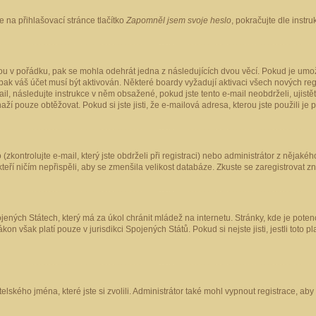
 na přihlašovací stránce tlačítko
Zapomněl jsem svoje heslo
, pokračujte dle instr
ou v pořádku, pak se mohla odehrát jedna z následujících dvou věcí. Pokud je umož
pak váš účet musí být aktivován. Některé boardy vyžadují aktivaci všech nových reg
-mail, následujte instrukce v něm obsažené, pokud jste tento e-mail neobdrželi, uji
naží pouze obtěžovat. Pokud si jste jisti, že e-mailová adresa, kterou jste použili je
kontrolujte e-mail, který jste obdrželi při registraci) nebo administrátor z nějaké
 kteří ničím nepřispěli, aby se zmenšila velikost databáze. Zkuste se zaregistrovat z
ených Státech, který má za úkol chránit mládež na internetu. Stránky, kde je poten
kon však platí pouze v jurisdikci Spojených Států. Pokud si nejste jisti, jestli tot
elského jména, které jste si zvolili. Administrátor také mohl vypnout registrace, ab