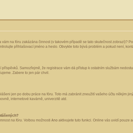
yla vám na fóru zakázána činnost (v takovém případě se tato skutečnost zobrazí)? Po
 zkontrolujte přihlašovací jméno a heslo. Obvykle toto bývá problém a pokud není, ko
ládání příspěvků. Samozřejmě, že registrace vám dá přístup k ostatním službám nedo
čujeme. Zabere to jen pár chvil.
hlášeni jen po dobu práce na fóru. Toto má zabránit zneužití vašeho účtu někým jiným.
ovně, internetové kavárně, univerzitě atd.
ihlášených?
omnost na fóru
. Volbou možnosti
Ano
aktivujete tuto funkci. Online vás uvidí pouze 