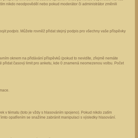
 zatím nikdo neodpověděl nebo pokud moderátor či administrátor změnili
pojit podpis
. Můžete rovněž přidat stejný podpis pro všechny vaše příspěvky
vním oknem na přidávání příspěvků (pokud to nevidíte, zřejmě nemáte
ké přidat časový limit pro anketu, kde 0 znamená neomezenou volbu. Počet
rmace.
ek v tématu (toto je vždy s hlasováním spojeno). Pokud nikdo zatím
Tímto opatřením se snažíme zabránit manipulaci s výsledky hlasování.