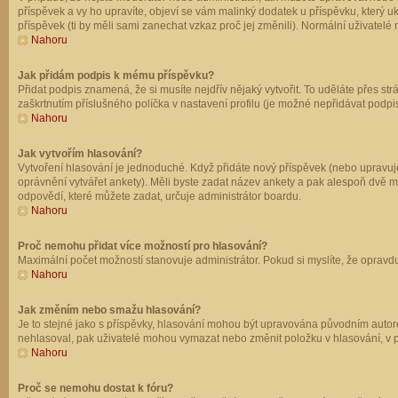
příspěvek a vy ho upravíte, objeví se vám malinký dodatek u příspěvku, který u
příspěvek (ti by měli sami zanechat vzkaz proč jej změnili). Normální uživate
Nahoru
Jak přidám podpis k mému příspěvku?
Přidat podpis znamená, že si musíte nejdřív nějaký vytvořit. To uděláte přes st
zaškrtnutím příslušného políčka v nastavení profilu (je možné nepřidávat podp
Nahoru
Jak vytvořím hlasování?
Vytvoření hlasování je jednoduché. Když přidáte nový příspěvek (nebo upravuje
oprávnění vytvářet ankety). Měli byste zadat název ankety a pak alespoň dvě 
odpovědí, které můžete zadat, určuje administrátor boardu.
Nahoru
Proč nemohu přidat více možností pro hlasování?
Maximální počet možností stanovuje administrátor. Pokud si myslíte, že opravdu
Nahoru
Jak změním nebo smažu hlasování?
Je to stejné jako s příspěvky, hlasování mohou být upravována původním autor
nehlasoval, pak uživatelé mohou vymazat nebo změnit položku v hlasování, v př
Nahoru
Proč se nemohu dostat k fóru?