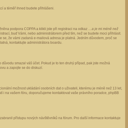
ukcí a téměř ihned budete přihlášeni.
něna podpora COPPA a klikli jste při registraci na odkaz
…a je mi méně než
istrací, buď Vámi, nebo administrátorem před tím, než se budete moci přihlásit.
stěte se, že vámi zadaná e-mailová adresa je platná. Jedním důvodem, proč se
 platná, kontaktujte administrátora boardu.
ho důvodu smazal váš účet. Pokud je to ten druhý případ, pak jste možná
novu a zapojte se do diskuzí.
cionální možnost ukládání osobních dat o uživateli, kterému je méně než 13 let,
o platí i na vašem fóru, doporučujeme kontaktovat vaše právního poradce, phpBB
y zabranil přístupu nových návštěvníků na fórum. Pro další informace kontaktuje