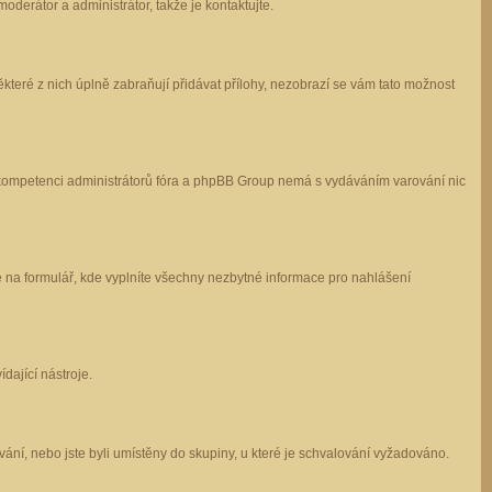
oderátor a administrátor, takže je kontaktujte.
které z nich úplně zabraňují přidávat přílohy, nezobrazí se vám tato možnost
 v kompetenci administrátorů fóra a phpBB Group nemá s vydáváním varování nic
e na formulář, kde vyplníte všechny nezbytné informace pro nahlášení
dající nástroje.
ání, nebo jste byli umístěny do skupiny, u které je schvalování vyžadováno.