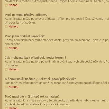
Některá fóra mohou být znepřístupněna určitým lidem či skupinám. Ke čtení, prohl
Nahoru
Proč nemohu přidávat přílohy?
Administrátor může povolovat přidávání příloh pro jednotlivá fóra, uživatele, 
při odesílání příspěvků.
Nahoru
Proč jsem obdržel varování?
Každý administrátor si může stanovit vlastní pravidla na svém fóru, pokud je 
společného.
Nahoru
Jak mohu nahlásit příspěvek moderátorům?
Administrátor může na fóru povolit nahlašování vadných příspěvků uživateli. P
příspěvku.
Nahoru
K čemu slouží tlačítko „Uložit“ při psaní příspěvků?
Tato možnost vám umožňuje uložit si rozepsané zprávy pro pozdější odeslání. Pr
Nahoru
Proč musí být můj příspěvek schválen?
Administrátor fóra může nastavit, že příspěvky od uživatelů nebo skupin musí 
Kontaktujte administrátora fóra pro více informací.
Nahoru