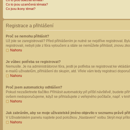
Co to jsou důležitá témata?
Co to jsou uzamčená témata?
Co jsou ikony témat?
Registrace a přihlášení
Proč se nemohu přihlásit?
Už jste se zaregistrovali? Před přihlášením je nutné se nejdříve registrovat. B
registrovali, nebyli jste z fóra vyloučeni a stále se nemůžete přihlásit, znovu
Nahoru
Je vůbec potřeba se registrovat?
Nemusíte. Je na administrátorovi fóra, jestli je potřeba se registrovat ke vk
e-mailů uživatelům, přihlášení do skupin, atd. Vřele vám tedy registraci doporu
Nahoru
Proč jsem automaticky odhlášen?
Pokud nezaškrtnete tlačítko
Přihlásit automaticky při příští návštěvě
, budete při
ovšem nedoporučujeme, když se přihlašujete z veřejného počítače, např. v knih
Nahoru
Jak zabráním, aby se moje uživatelské jméno objevilo v seznamu právě př
V Uživatelském panelu najdete pod položkou „Nastavení“ volbu
Skrýt moji přít
Nahoru