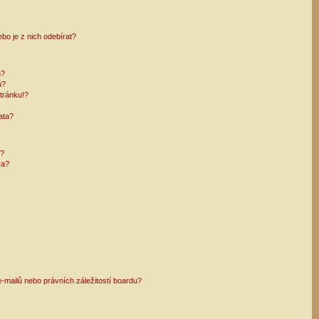
bo je z nich odebírat?
h?
ů?
tránku!?
ata?
i?
ra?
mailů nebo právních záležitostí boardu?