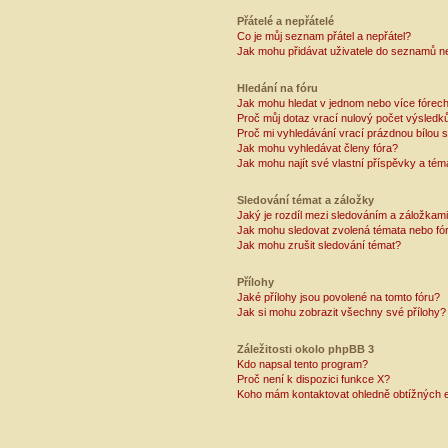
Přátelé a nepřátelé
Co je můj seznam přátel a nepřátel?
Jak mohu přidávat uživatele do seznamů ne
Hledání na fóru
Jak mohu hledat v jednom nebo více fórec
Proč můj dotaz vrací nulový počet výsledk
Proč mi vyhledávání vrací prázdnou bílou s
Jak mohu vyhledávat členy fóra?
Jak mohu najít své vlastní příspěvky a tém
Sledování témat a záložky
Jaký je rozdíl mezi sledováním a záložkam
Jak mohu sledovat zvolená témata nebo fó
Jak mohu zrušit sledování témat?
Přílohy
Jaké přílohy jsou povolené na tomto fóru?
Jak si mohu zobrazit všechny své přílohy?
Záležitosti okolo phpBB 3
Kdo napsal tento program?
Proč není k dispozici funkce X?
Koho mám kontaktovat ohledně obtížných e-