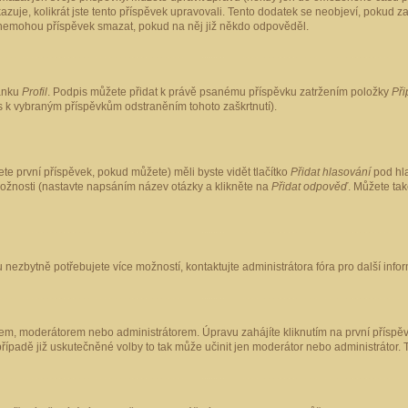
kazuje, kolikrát jste tento příspěvek upravovali. Tento dodatek se neobjeví, pokud
lé nemohou příspěvek smazat, pokud na něj již někdo odpověděl.
ránku
Profil
. Podpis můžete přidat k právě psanému příspěvku zatržením položky
Při
is k vybraným příspěvkům odstraněním tohoto zaškrtnutí).
te první příspěvek, pokud můžete) měli byste vidět tlačítko
Přidat hlasování
pod hla
možnosti (nastavte napsáním název otázky a klikněte na
Přidat odpověď
. Můžete ta
 nezbytně potřebujete více možností, kontaktujte administrátora fóra pro další info
em, moderátorem nebo administrátorem. Úpravu zahájíte kliknutím na první příspěv
ípadě již uskutečněné volby to tak může učinit jen moderátor nebo administrátor. 