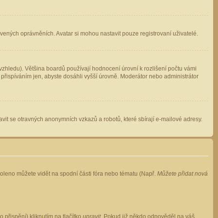
avených oprávněních. Avatar si mohou nastavit pouze registrovaní uživatelé.
zhledu). Většina boardů používají hodnocení úrovní k rozlišení počtu vámi
 přispíváním jen, abyste dosáhli vyšší úrovně. Moderátor nebo administrátor
vit se otravných anonymních vzkazů a robotů, které sbírají e-mailové adresy.
voleno můžete vidět na spodní části fóra nebo tématu (Např.
Můžete přidat nová
přispění) kliknutím na tlačítko
upravit
. Pokud již někdo odpověděl na váš