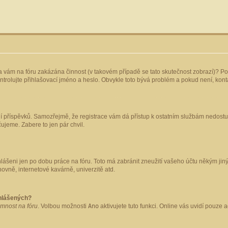
yla vám na fóru zakázána činnost (v takovém případě se tato skutečnost zobrazí)? Po
 zkontrolujte přihlašovací jméno a heslo. Obvykle toto bývá problém a pokud není, ko
ládání příspěvků. Samozřejmě, že registrace vám dá přístup k ostatním službám nedo
čujeme. Zabere to jen pár chvil.
hlášeni jen po dobu práce na fóru. Toto má zabránit zneužití vašeho účtu někým jiným.
ovně, internetové kavárně, univerzitě atd.
ihlášených?
omnost na fóru
. Volbou možnosti
Ano
aktivujete tuto funkci. Online vás uvidí pouze 