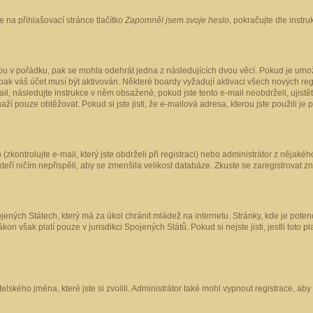
 na přihlašovací stránce tlačítko
Zapomněl jsem svoje heslo
, pokračujte dle instr
ou v pořádku, pak se mohla odehrát jedna z následujících dvou věcí. Pokud je umož
pak váš účet musí být aktivován. Některé boardy vyžadují aktivaci všech nových reg
-mail, následujte instrukce v něm obsažené, pokud jste tento e-mail neobdrželi, uji
naží pouze obtěžovat. Pokud si jste jisti, že e-mailová adresa, kterou jste použili je
kontrolujte e-mail, který jste obdrželi při registraci) nebo administrátor z nějaké
 kteří ničím nepřispěli, aby se zmenšila velikost databáze. Zkuste se zaregistrovat z
ených Státech, který má za úkol chránit mládež na internetu. Stránky, kde je poten
kon však platí pouze v jurisdikci Spojených Států. Pokud si nejste jisti, jestli tot
elského jména, které jste si zvolili. Administrátor také mohl vypnout registrace, ab