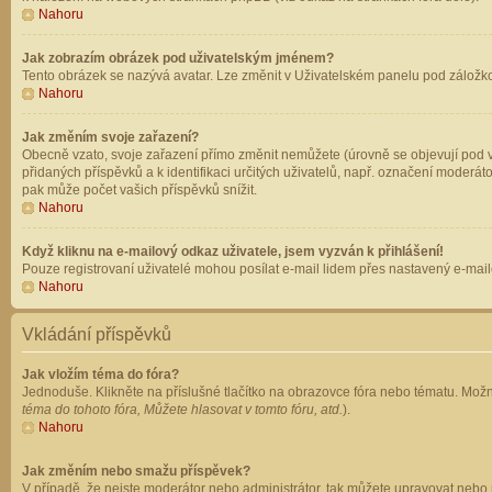
Nahoru
Jak zobrazím obrázek pod uživatelským jménem?
Tento obrázek se nazývá avatar. Lze změnit v Uživatelském panelu pod záložkou 
Nahoru
Jak změním svoje zařazení?
Obecně vzato, svoje zařazení přímo změnit nemůžete (úrovně se objevují pod v
přidaných příspěvků a k identifikaci určitých uživatelů, např. označení moderá
pak může počet vašich příspěvků snížit.
Nahoru
Když kliknu na e-mailový odkaz uživatele, jsem vyzván k přihlášení!
Pouze registrovaní uživatelé mohou posílat e-mail lidem přes nastavený e-mailo
Nahoru
Vkládání příspěvků
Jak vložím téma do fóra?
Jednoduše. Klikněte na příslušné tlačítko na obrazovce fóra nebo tématu. Možn
téma do tohoto fóra, Můžete hlasovat v tomto fóru, atd.
).
Nahoru
Jak změním nebo smažu příspěvek?
V případě, že nejste moderátor nebo administrátor, tak můžete upravovat nebo 