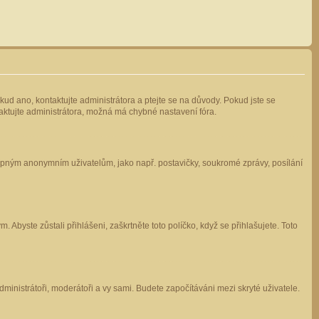
kud ano, kontaktujte administrátora a ptejte se na důvody. Pokud jste se
ntaktujte administrátora, možná má chybné nastavení fóra.
stupným anonymním uživatelům, jako např. postavičky, soukromé zprávy, posílání
 Abyste zůstali přihlášeni, zaškrtněte toto políčko, když se přihlašujete. Toto
administrátoři, moderátoři a vy sami. Budete započítáváni mezi skryté uživatele.