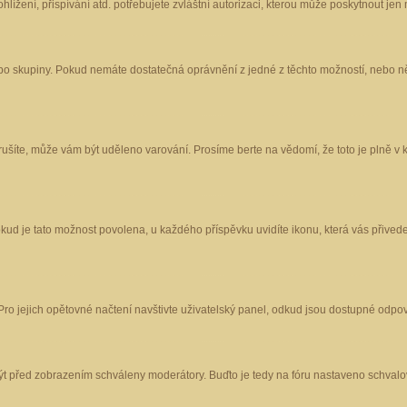
ížení, přispívání atd. potřebujete zvláštní autorizaci, kterou může poskytnout jen m
nebo skupiny. Pokud nemáte dostatečná oprávnění z jedné z těchto možností, nebo ně
porušíte, může vám být uděleno varování. Prosíme berte na vědomí, že toto je plně
okud je tato možnost povolena, u každého příspěvku uvidíte ikonu, která vás přived
o jejich opětovné načtení navštivte uživatelský panel, odkud jsou dostupné odpoví
být před zobrazením schváleny moderátory. Buďto je tedy na fóru nastaveno schvalov