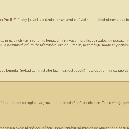
Profil. Způsoby jakými si můžete upravit avatar závisí na administrátorovi a nast
aším uživatelským jménem v tématech a na vašem profilu, což záleží na použitém v
torů a administrátorů může mít zvláštní vzhled. Prosím, nezatěžujte board zbytečným
vý formulář (pokud administrátor tuto možnost povolil). Toto opatření umožňuje zba
á bude nutné se registrovat, než budete moci přispět do diskuze. To, co vám je po
mazat jen svoje příspěvky. Můžete upravit zprávu (někdy jen do omezeného času po 