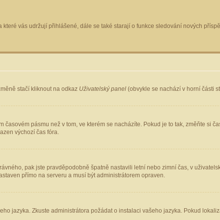
 které vás udržují přihlášené, dále se také starají o funkce sledování nových pří
změně stačí kliknout na odkaz
Uživatelský panel
(obvykle se nachází v horní části 
ém časovém pásmu než v tom, ve kterém se nacházíte. Pokud je to tak, změňte si ča
azen výchozí čas fóra.
ho správného, pak jste pravděpodobně špatně nastavili letní nebo zimní čas, v uživ
staven přímo na serveru a musí být administrátorem opraven.
šeho jazyka. Zkuste administrátora požádat o instalaci vašeho jazyka. Pokud lokaliz