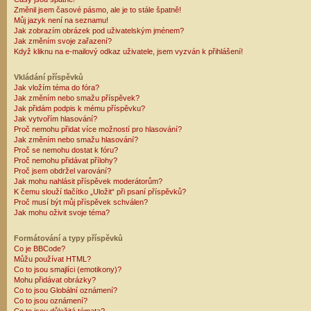
Změnil jsem časové pásmo, ale je to stále špatně!
Můj jazyk není na seznamu!
Jak zobrazím obrázek pod uživatelským jménem?
Jak změním svoje zařazení?
Když kliknu na e-mailový odkaz uživatele, jsem vyzván k přihlášení!
Vkládání příspěvků
Jak vložím téma do fóra?
Jak změním nebo smažu příspěvek?
Jak přidám podpis k mému příspěvku?
Jak vytvořím hlasování?
Proč nemohu přidat více možností pro hlasování?
Jak změním nebo smažu hlasování?
Proč se nemohu dostat k fóru?
Proč nemohu přidávat přílohy?
Proč jsem obdržel varování?
Jak mohu nahlásit příspěvek moderátorům?
K čemu slouží tlačítko „Uložit“ při psaní příspěvků?
Proč musí být můj příspěvek schválen?
Jak mohu oživit svoje téma?
Formátování a typy příspěvků
Co je BBCode?
Můžu používat HTML?
Co to jsou smajlíci (emotikony)?
Mohu přidávat obrázky?
Co to jsou Globální oznámení?
Co to jsou oznámení?