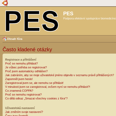
PES
Podpora efektivní spolupráce biomedicíns
Obsah fóra
Často kladené otázky
Registrace a přihlášení
Proč se nemohu přihlásit?
Je vůbec potřeba se registrovat?
Proč jsem automaticky odhlášen?
Jak zabráním, aby se moje uživatelské jméno objevilo v seznamu právě přihlášených?
Zapomněl jsem heslo!
Zaregistroval jsem se, ale nemohu se přihlásit!
V minulosti jsem se zaregistroval, ovšem nyní se nemohu přihlásit?!
Co znamená COPPA?
Proč se nemohu registrovat?
Co dělá odkaz „Smazat všechny cookies z fóra“?
Uživatelská nastavení
Jak změním svoje nastavení?
Časy jsou špatně!