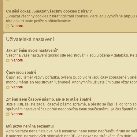
Co dělá odkaz „Smazat všechny cookies z fóra“?
„Smazat všechny cookies z fóra“ odstraní cookies, které jsou vytvořené phpBB a
fóra pokud máte potíže s přihlašováním.
Nahoru
Uživatelská nastavení
Jak změním svoje nastavení?
Všechna vaše nastavení (pokud jste registrováni) jsou uložena v databázi. Ke 
Nahoru
Časy jsou špatně!
Časy jsou téměř vždy v pořádku, ovšem to, co vidíte jsou časy zobrazené v jin
mohou měnit jen registrovaní uživatelé. Anonymním uživatelům bude vždy zobr
Nahoru
Změnil jsem časové pásmo, ale je to stále špatně!
Jste si jisti, že jste zadali časové pásmo správně, a přesto se čas liší od to
správném nastavení čas pořád neodpovídá tomu současnému, je čas špatně na
Nahoru
Můj jazyk není na seznamu!
Administrátor nenainstaloval vaši lokalizaci nebo nikdo nepřeložil fórum do va
k nalezení na webových stránkách phpBB (viz odkaz na stránkách fóra dole).