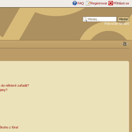
FAQ
Registrovat
Přihlásit se
Pokročilé hledání
 do některé zařadit?
piny?
ěkoho z fóra!