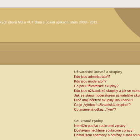
kých oborů MU a VUT Brno s účastí aplikační sféry 2009 - 2012
Uživatelské úrovně a skupiny
Kdo jsou administrátoři?
Kdo jsou moderátoři?
Co jsou uživatelské skupiny?
Kde jsou uživatelské skupiny a jak se mohu
Jak se stanu moderátorem uživatelské sku
Proč mají některé skupiny jinou barvu?
Co je „Výchozí uživatelská skupina“?
Co znamená odkaz „Tým“?
Soukromé zprávy
Nemůžu posílat soukromé zprávy!
Dostávám nechtěné soukromé zprávy!
Dostal jsem spamový a obtížný e-mail od n