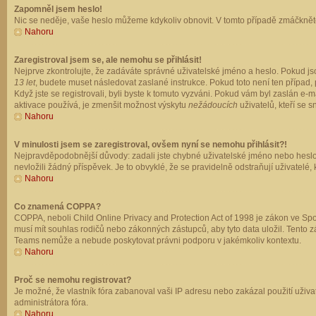
Zapomněl jsem heslo!
Nic se neděje, vaše heslo můžeme kdykoliv obnovit. V tomto případě zmáčkněte
Nahoru
Zaregistroval jsem se, ale nemohu se přihlásit!
Nejprve zkontrolujte, že zadáváte správné uživatelské jméno a heslo. Pokud js
13 let
, budete muset následovat zaslané instrukce. Pokud toto není ten případ, 
Když jste se registrovali, byli byste k tomuto vyzváni. Pokud vám byl zaslán e
aktivace používá, je zmenšit možnost výskytu
nežádoucích
uživatelů, kteří se s
Nahoru
V minulosti jsem se zaregistroval, ovšem nyní se nemohu přihlásit?!
Nejpravděpodobnější důvody: zadali jste chybné uživatelské jméno nebo heslo (z
nevložili žádný příspěvek. Je to obvyklé, že se pravidelně odstraňují uživatelé,
Nahoru
Co znamená COPPA?
COPPA, neboli Child Online Privacy and Protection Act of 1998 je zákon ve Spoj
musí mít souhlas rodičů nebo zákonných zástupců, aby tyto data uložil. Tento zá
Teams nemůže a nebude poskytovat právni podporu v jakémkoliv kontextu.
Nahoru
Proč se nemohu registrovat?
Je možné, že vlastník fóra zabanoval vaši IP adresu nebo zakázal použití uživat
administrátora fóra.
Nahoru