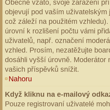
Obecně vzato, svoje zařazení př
objevují pod vaším uživatelským
což záleží na použitém vzhledu).
úrovní k rozlišení počtu vámi přid
uživatelů, např. označení moderá
vzhled. Prosím, nezatěžujte boar
dosáhli vyšší úrovně. Moderátor
vašich příspěvků snížit.
Nahoru
Když kliknu na e-mailový odkaz
Pouze registrovaní uživatelé moh