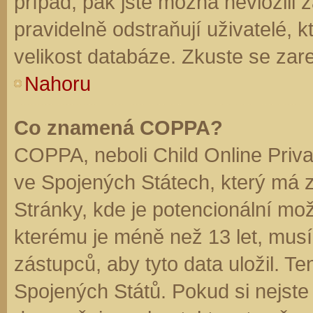
případ, pak jste možná nevložili 
pravidelně odstraňují uživatelé, k
velikost databáze. Zkuste se zare
Nahoru
Co znamená COPPA?
COPPA, neboli Child Online Priva
ve Spojených Státech, který má z
Stránky, kde je potencionální mož
kterému je méně než 13 let, mus
zástupců, aby tyto data uložil. Te
Spojených Států. Pokud si nejste jis