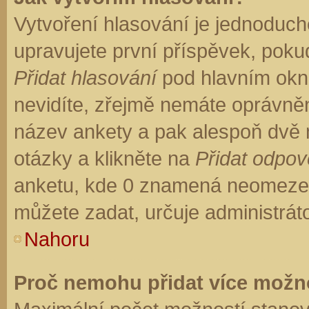
Vytvoření hlasování je jednoduch
upravujete první příspěvek, pokud
Přidat hlasování
pod hlavním okn
nevidíte, zřejmě nemáte oprávněn
název ankety a pak alespoň dvě
otázky a klikněte na
Přidat odpo
anketu, kde 0 znamená neomezen
můžete zadat, určuje administrát
Nahoru
Proč nemohu přidat více možno