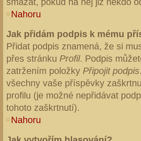
smazat, pokud na něj již někdo o
Nahoru
Jak přidám podpis k mému př
Přidat podpis znamená, že si musí
přes stránku
Profil
. Podpis můžet
zatržením položky
Připojit podpis
všechny vaše příspěvky zaškrtnu
profilu (je možné nepřidávat po
tohoto zaškrtnutí).
Nahoru
Jak vytvořím hlasování?