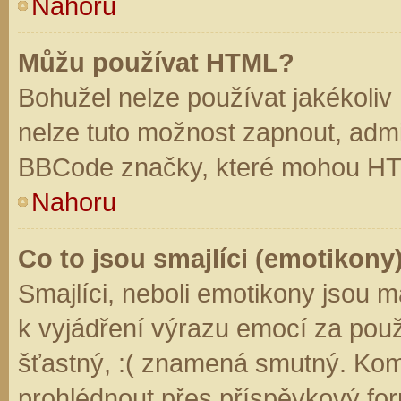
Nahoru
Můžu používat HTML?
Bohužel nelze používat jakékoliv
nelze tuto možnost zapnout, admi
BBCode značky, které mohou HT
Nahoru
Co to jsou smajlíci (emotikony
Smajlíci, neboli emotikony jsou m
k vyjádření výrazu emocí za použ
šťastný, :( znamená smutný. Kom
prohlédnout přes příspěvkový for