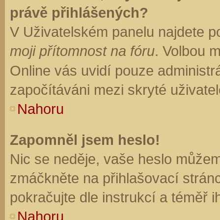
právě přihlášených?
V Uživatelském panelu najdete p
moji přítomnost na fóru
. Volbou 
Online vás uvidí pouze administrá
započítáváni mezi skryté uživatel
Nahoru
Zapomněl jsem heslo!
Nic se neděje, vaše heslo můžem
zmáčkněte na přihlašovací stránc
pokračujte dle instrukcí a téměř i
Nahoru