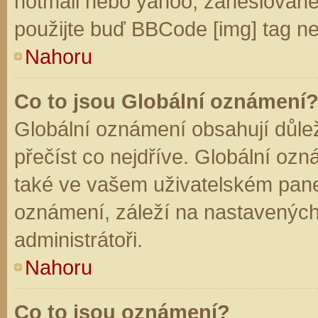
hotmail nebo yahoo, zaheslované
použijte buď BBCode [img] tag ne
Nahoru
Co to jsou Globální oznámení
Globální oznámení obsahují důleži
přečíst co nejdříve. Globální oz
také ve vašem uživatelském panelu
oznámení, záleží na nastavených
administrátoři.
Nahoru
Co to jsou oznámení?