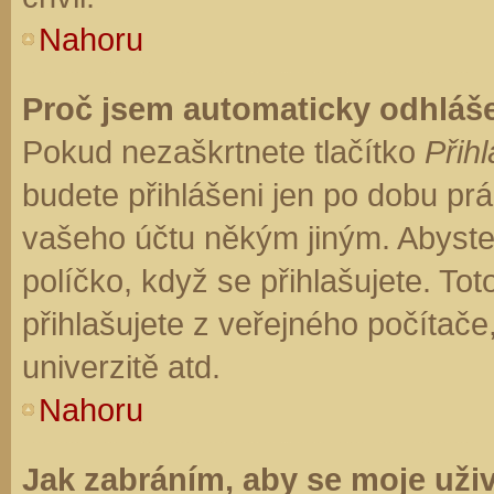
Nahoru
Proč jsem automaticky odhláš
Pokud nezaškrtnete tlačítko
Přihl
budete přihlášeni jen po dobu prá
vašeho účtu někým jiným. Abyste z
políčko, když se přihlašujete. T
přihlašujete z veřejného počítače
univerzitě atd.
Nahoru
Jak zabráním, aby se moje uži