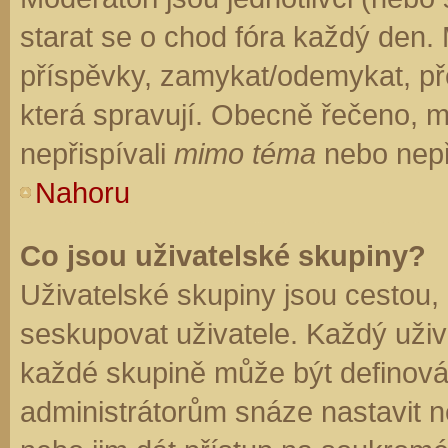
starat se o chod fóra každý den.
příspěvky, zamykat/odemykat, př
která spravují. Obecně řečeno, mo
nepřispívali
mimo téma
nebo nepři
Nahoru
Co jsou uživatelské skupiny?
Uživatelské skupiny jsou cestou,
seskupovat uživatele. Každý uživa
každé skupině může být definován
administrátorům snáze nastavit n