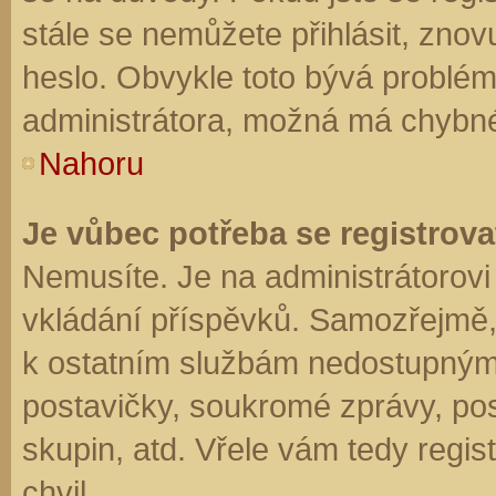
stále se nemůžete přihlásit, znov
heslo. Obvykle toto bývá problém
administrátora, možná má chybné
Nahoru
Je vůbec potřeba se registrova
Nemusíte. Je na administrátorovi f
vkládání příspěvků. Samozřejmě,
k ostatním službám nedostupným
postavičky, soukromé zprávy, posí
skupin, atd. Vřele vám tedy regis
chvil.