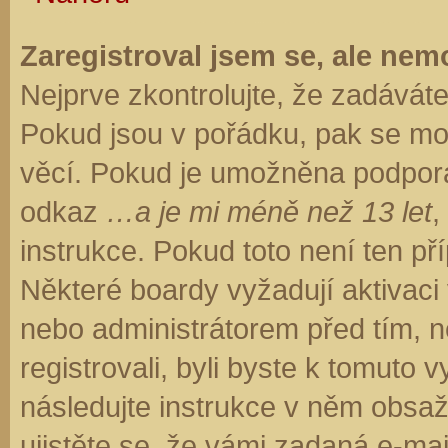
Zaregistroval jsem se, ale nemo
Nejprve zkontrolujte, že zadávát
Pokud jsou v pořádku, pak se moh
věcí. Pokud je umožněna podpora C
odkaz
…a je mi méně než 13 let
,
instrukce. Pokud toto není ten př
Některé boardy vyžadují aktivaci
nebo administrátorem před tím, ne
registrovali, byli byste k tomuto
následujte instrukce v něm obsaže
ujistěte se, že vámi zadaná e-ma