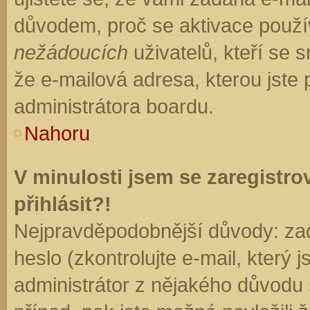
důvodem, proč se aktivace použí
nežádoucích
uživatelů, kteří se s
že e-mailová adresa, kterou jste p
administrátora boardu.
Nahoru
V minulosti jsem se zaregistr
přihlásit?!
Nejpravděpodobnější důvody: zad
heslo (zkontrolujte e-mail, který j
administrátor z nějakého důvodu 