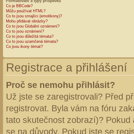
Formátování a typy příspěvků
Co je BBCode?
Můžu používat HTML?
Co to jsou smajlíci (emotikony)?
Mohu přidávat obrázky?
Co to jsou Globální oznámení?
Co to jsou oznámení?
Co to jsou důležitá témata?
Co to jsou uzamčená témata?
Co jsou ikony témat?
Registrace a přihlášení
Proč se nemohu přihlásit?
Už jste se zaregistrovali? Před p
registrovat. Byla vám na fóru za
tato skutečnost zobrazí)? Pokud a
se na důvody. Pokud jste se regist