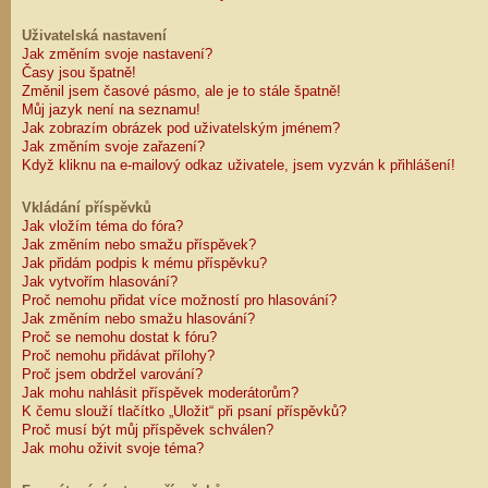
Uživatelská nastavení
Jak změním svoje nastavení?
Časy jsou špatně!
Změnil jsem časové pásmo, ale je to stále špatně!
Můj jazyk není na seznamu!
Jak zobrazím obrázek pod uživatelským jménem?
Jak změním svoje zařazení?
Když kliknu na e-mailový odkaz uživatele, jsem vyzván k přihlášení!
Vkládání příspěvků
Jak vložím téma do fóra?
Jak změním nebo smažu příspěvek?
Jak přidám podpis k mému příspěvku?
Jak vytvořím hlasování?
Proč nemohu přidat více možností pro hlasování?
Jak změním nebo smažu hlasování?
Proč se nemohu dostat k fóru?
Proč nemohu přidávat přílohy?
Proč jsem obdržel varování?
Jak mohu nahlásit příspěvek moderátorům?
K čemu slouží tlačítko „Uložit“ při psaní příspěvků?
Proč musí být můj příspěvek schválen?
Jak mohu oživit svoje téma?