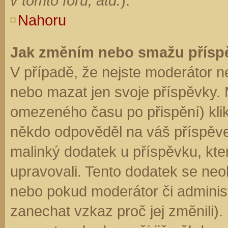
v tomto fóru, atd.
).
Nahoru
Jak změním nebo smažu přísp
V případě, že nejste moderátor n
nebo mazat jen svoje příspěvky. 
omezeného času po přispění) klik
někdo odpověděl na váš příspěve
malinký dodatek u příspěvku, kter
upravovali. Tento dodatek se neo
nebo pokud moderátor či administr
zanechat vzkaz proč jej změnili)