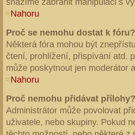
snažíme zabránit manipulaci s vý
Nahoru
Proč se nemohu dostat k fóru
Některá fóra mohou být znepříst
čtení, prohlížení, přispívání atd. 
může poskytnout jen moderátor a a
Nahoru
Proč nemohu přidávat přílohy
Administrátor může povolovat přid
uživatele, nebo skupiny. Pokud 
těchto možností, nebo některé z n