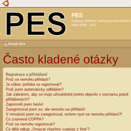
PES
Podpora efektivní spolupráce biomedicín
sféry 2009 - 2012
Obsah fóra
Často kladené otázky
Registrace a přihlášení
Proč se nemohu přihlásit?
Je vůbec potřeba se registrovat?
Proč jsem automaticky odhlášen?
Jak zabráním, aby se moje uživatelské jméno objevilo v seznamu právě
přihlášených?
Zapomněl jsem heslo!
Zaregistroval jsem se, ale nemohu se přihlásit!
V minulosti jsem se zaregistroval, ovšem nyní se nemohu přihlásit?!
Co znamená COPPA?
Proč se nemohu registrovat?
Co dělá odkaz „Smazat všechny cookies z fóra“?