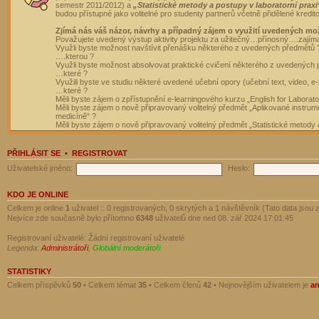
semestr 2011/2012) a
„Statistické metody a postupy v laboratorní praxi
budou přístupné jako volitelné pro studenty partnerů včetně přidělené kredit
Zjímá nás váš názor, návrhy a případný zájem o využití uvedených mo
Považujete uvedený výstup aktivity projektu za užitečný…přínosný….zajím
Využli byste možnost navštívit přenášku některého z uvedených předmětů 
….kterou ?
Využli byste možnost absolvovat praktické cvičení některého z uvedených
…které ?
Využili byste ve studiu některé uvedené učební opory (učební text, video, e-
…které ?
Měli byste zájem o zpřístupnění e-learningového kurzu „English for Laborat
Měli byste zájem o nově připravovaný volitelný předmět „Aplikované instrumen
medicíně“ ?
Měli byste zájem o nově připravovaný volitelný předmět „Statistické metody a
PŘIHLÁSIT SE
•
REGISTROVAT
Uživatelské jméno:
Heslo:
KDO JE ONLINE
Celkem je online
1
uživatel :: 0 registrovaných, 0 skrytých a 1 návštěvník (Tato data jsou z
Nejvíce zde současně bylo přítomno
6348
uživatelů dne ned 08. zář 2024 17:01:45
Registrovaní uživatelé: Žádní registrovaní uživatelé
Legenda:
Administrátoři
,
Globální moderátoři
STATISTIKY
Celkem příspěvků
50
• Celkem témat
35
• Celkem členů
42
• Nejnovějším uživatelem je
a