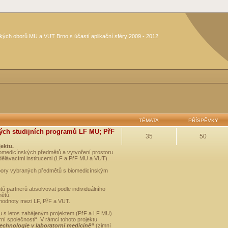
kých oborů MU a VUT Brno s účastí aplikační sféry 2009 - 2012
TÉMATA
PŘÍSPĚVKY
ých studijních programů LF MU; PřF
35
50
jektu.
medicínských předmětů a vytvoření prostoru
dělávacími institucemi (LF a PřF MU a VUT).
opory vybraných předmětů s biomedicínským
ů partnerů absolvovat podle individuálního
mětů.
 hodnoty mezi LF, PřF a VUT.
u s letos zahájeným projektem (PřF a LF MU)
 společnosti“. V rámci tohoto projektu
technologie v laboratorní medicíně“
(zimní