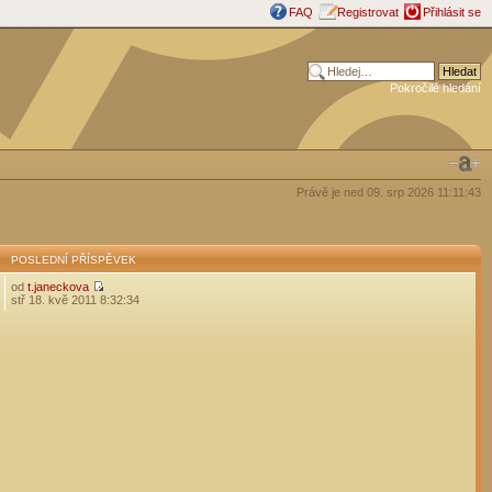
FAQ
Registrovat
Přihlásit se
Pokročilé hledání
Právě je ned 09. srp 2026 11:11:43
POSLEDNÍ PŘÍSPĚVEK
od
t.janeckova
stř 18. kvě 2011 8:32:34