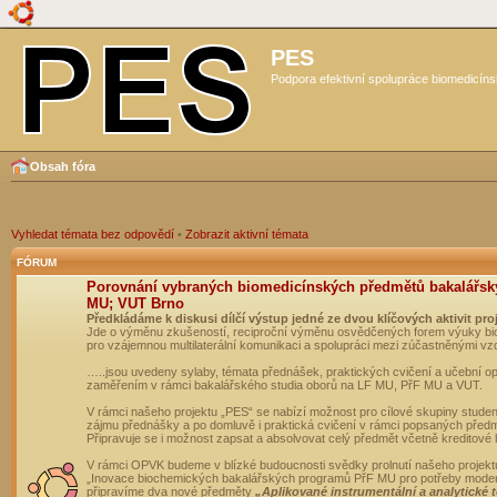
PES
Podpora efektivní spolupráce biomedicíns
Obsah fóra
Vyhledat témata bez odpovědí
•
Zobrazit aktivní témata
FÓRUM
Porovnání vybraných biomedicínských předmětů bakalářsk
MU; VUT Brno
Předkládáme k diskusi dílčí výstup jedné ze dvou klíčových aktivit pro
Jde o výměnu zkušeností, reciproční výměnu osvědčených forem výuky bio
pro vzájemnou multilaterální komunikaci a spolupráci mezi zúčastněnými vz
…..jsou uvedeny sylaby, témata přednášek, praktických cvičení a učební 
zaměřením v rámci bakalářského studia oborů na LF MU, PřF MU a VUT.
V rámci našeho projektu „PES“ se nabízí možnost pro cílové skupiny student
zájmu přednášky a po domluvě i praktická cvičení v rámci popsaných před
Připravuje se i možnost zapsat a absolvovat celý předmět včetně kreditové
V rámci OPVK budeme v blízké budoucnosti svědky prolnutí našeho projekt
„Inovace biochemických bakalářských programů PřF MU pro potřeby moderní
připravíme dva nové předměty
„Aplikované instrumentální a analytické 