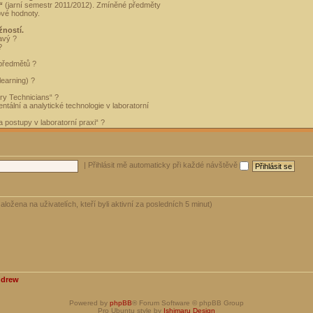
“
(jarní semestr 2011/2012). Zmíněné předměty
ové hodnoty.
žností.
avý ?
?
 předmětů ?
learning) ?
ory Technicians“ ?
tální a analytické technologie v laboratorní
 postupy v laboratorní praxi“ ?
|
Přihlásit mě automaticky při každé návštěvě
aložena na uživatelích, kteří byli aktivní za posledních 5 minut)
ndrew
Powered by
phpBB
® Forum Software © phpBB Group
Pro Ubuntu style by
Ishimaru Design