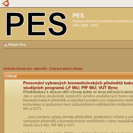
PES
Podpora efektivní spolupráce biomedicín
sféry 2009 - 2012
Obsah fóra
Vyhledat témata bez odpovědí
•
Zobrazit aktivní témata
FÓRUM
Porovnání vybraných biomedicínských předmětů bak
studijních programů LF MU; PřF MU; VUT Brno
Předkládáme k diskusi dílčí výstup jedné ze dvou klíčových aktivi
Jde o výměnu zkušeností, reciproční výměnu osvědčených forem vý
biomedicínských předmětů a vytvoření prostoru pro vzájemnou multil
komunikaci a spolupráci mezi zúčastněnými vzdělávacími institucem
MU a VUT).
…..jsou uvedeny sylaby, témata přednášek, praktických cvičení a uč
vybraných předmětů s biomedicínským zaměřením v rámci bakalářs
oborů na LF MU, PřF MU a VUT.