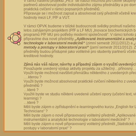
V rámci našeho projektu „PES“ se nabízí možnost pro cílové skupiny
partnerů absolvovat podle individuálního zájmu přednášky a po dom
praktická cvičení v rámci popsaných předmětů.
Připravuje se i možnost zapsat a absolvovat celý předmět včetně kre
hodnoty mezi LF, PřF a VUT.
V rámci OPVK budeme v blízké budoucnosti svědky prolnutí našeho 
letos zahájeným projektem (PřF a LF MU) „Inovace biochemických 
programů PřF MU pro potřeby moderní společnosti“. V rámci tohoto 
připravíme dva nové předměty
„Aplikované instrumentální a analy
technologie v laboratorní medicíně“
(zimní semestr 2011/2012) a
„
metody a postupy v laboratorní praxi“
(jarní semestr 2011/2012).
předměty budou přístupné jako volitelné pro studenty partnerů včet
kreditové hodnoty.
Zjímá nás váš názor, návrhy a případný zájem o využití uvedenýc
Považujete uvedený výstup aktivity projektu za užitečný…přínosný…
Využli byste možnost navštívit přenášku některého z uvedených př
….kterou ?
Využli byste možnost absolvovat praktické cvičení některého z uve
předmětů ?
…které ?
Využili byste ve studiu některé uvedené učební opory (učební text, v
learning) ?
…které ?
Měli byste zájem o zpřístupnění e-learningového kurzu „English for 
Technicians“ ?
Měli byste zájem o nově připravovaný volitelný předmět „Aplikované
instrumentální a analytické technologie v laboratorní medicíně“ ?
Měli byste zájem o nově připravovaný volitelný předmět „Statistické
postupy v laboratorní praxi“ ?