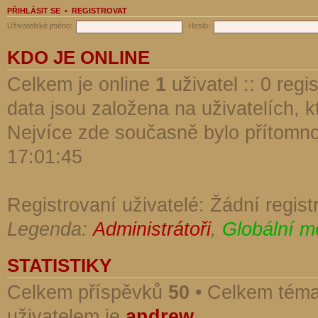
PŘIHLÁSIT SE
•
REGISTROVAT
Uživatelské jméno:
Heslo:
KDO JE ONLINE
Celkem je online
1
uživatel :: 0 reg
data jsou založena na uživatelích, kt
Nejvíce zde současně bylo přítomn
17:01:45
Registrovaní uživatelé: Žádní regist
Legenda:
Administrátoři
,
Globální m
STATISTIKY
Celkem příspěvků
50
• Celkem tém
uživatelem je
andrew