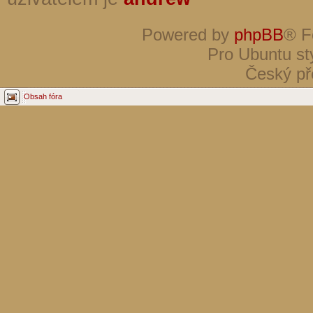
Powered by
phpBB
® F
Pro Ubuntu st
Český př
Obsah fóra