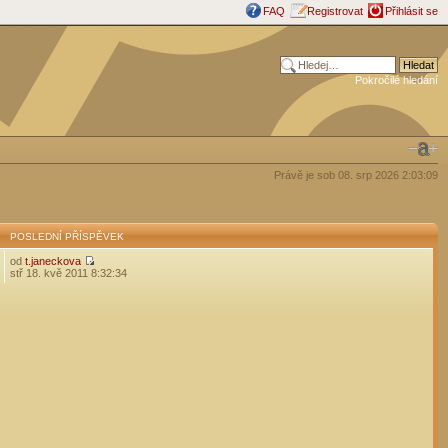
FAQ
Registrovat
Přihlásit se
Pokročilé hledání
Právě je sob 08. srp 2026 2:03:09
POSLEDNÍ PŘÍSPĚVEK
od
t.janeckova
stř 18. kvě 2011 8:32:34