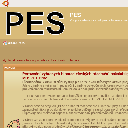
PES
Podpora efektivní spolupráce biomedicíns
Obsah fóra
Vyhledat témata bez odpovědí
•
Zobrazit aktivní témata
FÓRUM
Porovnání vybraných biomedicínských předmětů bakalářsk
MU; VUT Brno
Předkládáme k diskusi dílčí výstup jedné ze dvou klíčových aktivit pro
Jde o výměnu zkušeností, reciproční výměnu osvědčených forem výuky bio
pro vzájemnou multilaterální komunikaci a spolupráci mezi zúčastněnými vz
…..jsou uvedeny sylaby, témata přednášek, praktických cvičení a učební 
zaměřením v rámci bakalářského studia oborů na LF MU, PřF MU a VUT.
V rámci našeho projektu „PES“ se nabízí možnost pro cílové skupiny student
zájmu přednášky a po domluvě i praktická cvičení v rámci popsaných před
Připravuje se i možnost zapsat a absolvovat celý předmět včetně kreditové
V rámci OPVK budeme v blízké budoucnosti svědky prolnutí našeho projekt
„Inovace biochemických bakalářských programů PřF MU pro potřeby moderní
připravíme dva nové předměty
„Aplikované instrumentální a analytické 