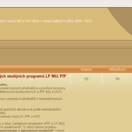
kých oborů MU a VUT Brno s účastí aplikační sféry 2009 - 2012
TÉMATA
PŘÍSPĚVKY
ých studijních programů LF MU; PřF
35
50
jektu.
medicínských předmětů a vytvoření prostoru
dělávacími institucemi (LF a PřF MU a VUT).
opory vybraných předmětů s biomedicínským
ů partnerů absolvovat podle individuálního
mětů.
 hodnoty mezi LF, PřF a VUT.
u s letos zahájeným projektem (PřF a LF MU)
 společnosti“. V rámci tohoto projektu
technologie v laboratorní medicíně“
(zimní