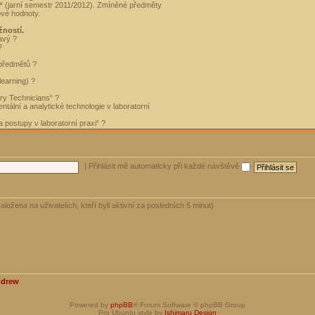
“
(jarní semestr 2011/2012). Zmíněné předměty
ové hodnoty.
žností.
avý ?
?
 předmětů ?
learning) ?
ory Technicians“ ?
tální a analytické technologie v laboratorní
 postupy v laboratorní praxi“ ?
|
Přihlásit mě automaticky při každé návštěvě
aložena na uživatelích, kteří byli aktivní za posledních 5 minut)
ndrew
Powered by
phpBB
® Forum Software © phpBB Group
Pro Ubuntu style by
Ishimaru Design