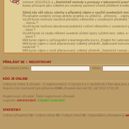
semestr 2011/2012) a
„Statistické metody a postupy v laboratorní praxi
budou přístupné jako volitelné pro studenty partnerů včetně přidělené kredit
Zjímá nás váš názor, návrhy a případný zájem o využití uvedených mo
Považujete uvedený výstup aktivity projektu za užitečný…přínosný….zajím
Využli byste možnost navštívit přenášku některého z uvedených předmětů 
….kterou ?
Využli byste možnost absolvovat praktické cvičení některého z uvedených
…které ?
Využili byste ve studiu některé uvedené učební opory (učební text, video, e-
…které ?
Měli byste zájem o zpřístupnění e-learningového kurzu „English for Laborat
Měli byste zájem o nově připravovaný volitelný předmět „Aplikované instrumen
medicíně“ ?
Měli byste zájem o nově připravovaný volitelný předmět „Statistické metody a
PŘIHLÁSIT SE
•
REGISTROVAT
Uživatelské jméno:
Heslo:
KDO JE ONLINE
Celkem je online
1
uživatel :: 0 registrovaných, 0 skrytých a 1 návštěvník (Tato data jsou z
Nejvíce zde současně bylo přítomno
6348
uživatelů dne ned 08. zář 2024 17:01:45
Registrovaní uživatelé: Žádní registrovaní uživatelé
Legenda:
Administrátoři
,
Globální moderátoři
STATISTIKY
Celkem příspěvků
50
• Celkem témat
35
• Celkem členů
42
• Nejnovějším uživatelem je
a