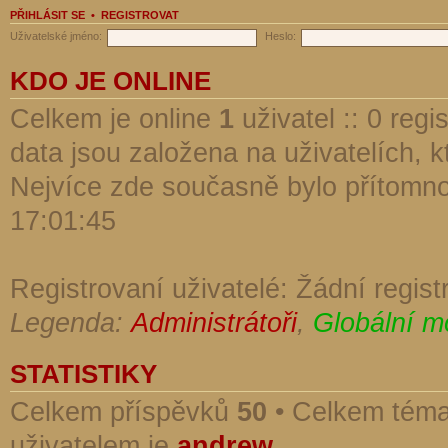
PŘIHLÁSIT SE
•
REGISTROVAT
Uživatelské jméno:
Heslo:
KDO JE ONLINE
Celkem je online
1
uživatel :: 0 reg
data jsou založena na uživatelích, kt
Nejvíce zde současně bylo přítomn
17:01:45
Registrovaní uživatelé: Žádní regist
Legenda:
Administrátoři
,
Globální m
STATISTIKY
Celkem příspěvků
50
• Celkem tém
uživatelem je
andrew