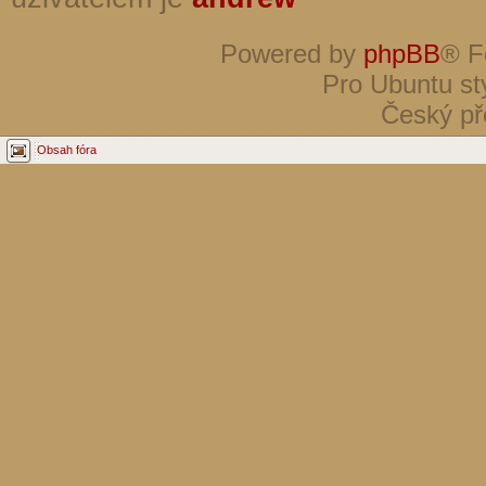
Powered by
phpBB
® F
Pro Ubuntu st
Český př
Obsah fóra