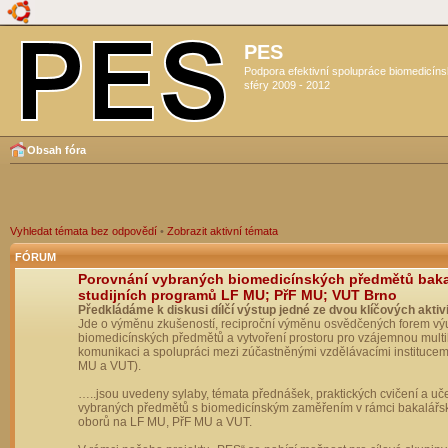
PES
Podpora efektivní spolupráce biomedicín
sféry 2009 - 2012
Obsah fóra
Vyhledat témata bez odpovědí
•
Zobrazit aktivní témata
FÓRUM
Porovnání vybraných biomedicínských předmětů bak
studijních programů LF MU; PřF MU; VUT Brno
Předkládáme k diskusi dílčí výstup jedné ze dvou klíčových aktivi
Jde o výměnu zkušeností, reciproční výměnu osvědčených forem vý
biomedicínských předmětů a vytvoření prostoru pro vzájemnou multil
komunikaci a spolupráci mezi zúčastněnými vzdělávacími institucem
MU a VUT).
…..jsou uvedeny sylaby, témata přednášek, praktických cvičení a uč
vybraných předmětů s biomedicínským zaměřením v rámci bakalářs
oborů na LF MU, PřF MU a VUT.