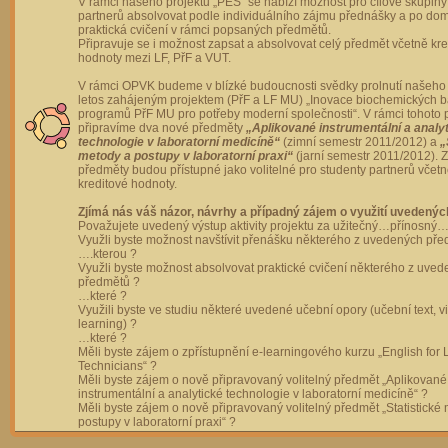
V rámci našeho projektu „PES“ se nabízí možnost pro cílové skupiny
partnerů absolvovat podle individuálního zájmu přednášky a po dom
praktická cvičení v rámci popsaných předmětů.
Připravuje se i možnost zapsat a absolvovat celý předmět včetně kre
hodnoty mezi LF, PřF a VUT.
V rámci OPVK budeme v blízké budoucnosti svědky prolnutí našeho 
letos zahájeným projektem (PřF a LF MU) „Inovace biochemických 
programů PřF MU pro potřeby moderní společnosti“. V rámci tohoto 
připravíme dva nové předměty
„Aplikované instrumentální a analy
technologie v laboratorní medicíně“
(zimní semestr 2011/2012) a
„
metody a postupy v laboratorní praxi“
(jarní semestr 2011/2012).
předměty budou přístupné jako volitelné pro studenty partnerů včet
kreditové hodnoty.
Zjímá nás váš názor, návrhy a případný zájem o využití uvedenýc
Považujete uvedený výstup aktivity projektu za užitečný…přínosný…
Využli byste možnost navštívit přenášku některého z uvedených př
….kterou ?
Využli byste možnost absolvovat praktické cvičení některého z uve
předmětů ?
…které ?
Využili byste ve studiu některé uvedené učební opory (učební text, v
learning) ?
…které ?
Měli byste zájem o zpřístupnění e-learningového kurzu „English for 
Technicians“ ?
Měli byste zájem o nově připravovaný volitelný předmět „Aplikované
instrumentální a analytické technologie v laboratorní medicíně“ ?
Měli byste zájem o nově připravovaný volitelný předmět „Statistické
postupy v laboratorní praxi“ ?