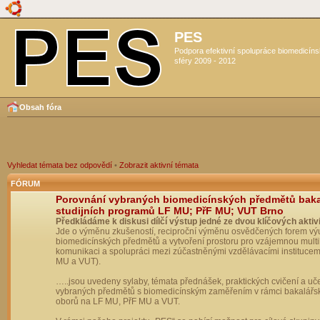
PES
Podpora efektivní spolupráce biomedicín
sféry 2009 - 2012
Obsah fóra
Vyhledat témata bez odpovědí
•
Zobrazit aktivní témata
FÓRUM
Porovnání vybraných biomedicínských předmětů bak
studijních programů LF MU; PřF MU; VUT Brno
Předkládáme k diskusi dílčí výstup jedné ze dvou klíčových aktivi
Jde o výměnu zkušeností, reciproční výměnu osvědčených forem vý
biomedicínských předmětů a vytvoření prostoru pro vzájemnou multil
komunikaci a spolupráci mezi zúčastněnými vzdělávacími institucem
MU a VUT).
…..jsou uvedeny sylaby, témata přednášek, praktických cvičení a uč
vybraných předmětů s biomedicínským zaměřením v rámci bakalářs
oborů na LF MU, PřF MU a VUT.