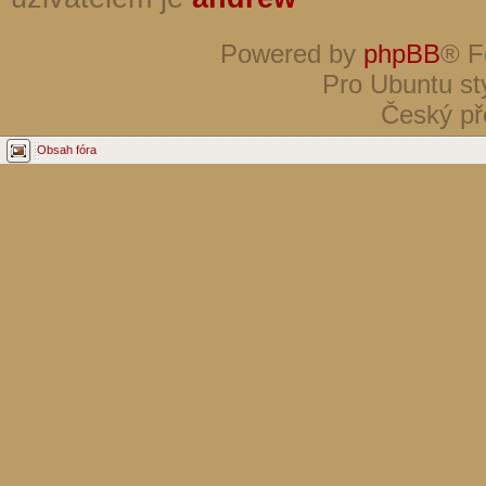
Powered by
phpBB
® F
Pro Ubuntu st
Český př
Obsah fóra