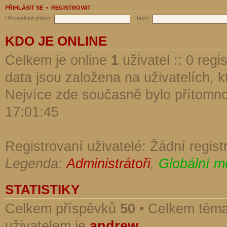
PŘIHLÁSIT SE
•
REGISTROVAT
Uživatelské jméno:
Heslo:
KDO JE ONLINE
Celkem je online
1
uživatel :: 0 reg
data jsou založena na uživatelích, kt
Nejvíce zde současně bylo přítomn
17:01:45
Registrovaní uživatelé: Žádní regist
Legenda:
Administrátoři
,
Globální m
STATISTIKY
Celkem příspěvků
50
• Celkem tém
uživatelem je
andrew