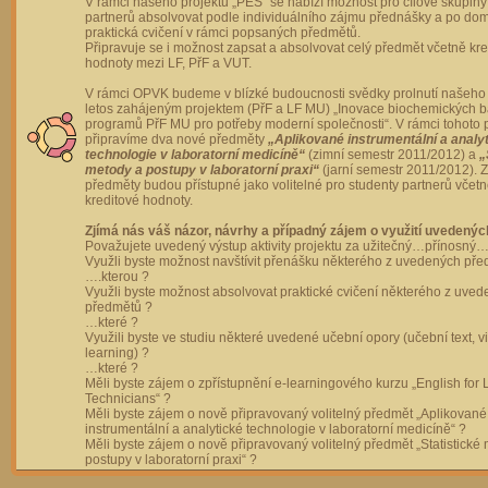
V rámci našeho projektu „PES“ se nabízí možnost pro cílové skupiny
partnerů absolvovat podle individuálního zájmu přednášky a po dom
praktická cvičení v rámci popsaných předmětů.
Připravuje se i možnost zapsat a absolvovat celý předmět včetně kre
hodnoty mezi LF, PřF a VUT.
V rámci OPVK budeme v blízké budoucnosti svědky prolnutí našeho 
letos zahájeným projektem (PřF a LF MU) „Inovace biochemických 
programů PřF MU pro potřeby moderní společnosti“. V rámci tohoto 
připravíme dva nové předměty
„Aplikované instrumentální a analy
technologie v laboratorní medicíně“
(zimní semestr 2011/2012) a
„
metody a postupy v laboratorní praxi“
(jarní semestr 2011/2012).
předměty budou přístupné jako volitelné pro studenty partnerů včet
kreditové hodnoty.
Zjímá nás váš názor, návrhy a případný zájem o využití uvedenýc
Považujete uvedený výstup aktivity projektu za užitečný…přínosný…
Využli byste možnost navštívit přenášku některého z uvedených př
….kterou ?
Využli byste možnost absolvovat praktické cvičení některého z uve
předmětů ?
…které ?
Využili byste ve studiu některé uvedené učební opory (učební text, v
learning) ?
…které ?
Měli byste zájem o zpřístupnění e-learningového kurzu „English for 
Technicians“ ?
Měli byste zájem o nově připravovaný volitelný předmět „Aplikované
instrumentální a analytické technologie v laboratorní medicíně“ ?
Měli byste zájem o nově připravovaný volitelný předmět „Statistické
postupy v laboratorní praxi“ ?