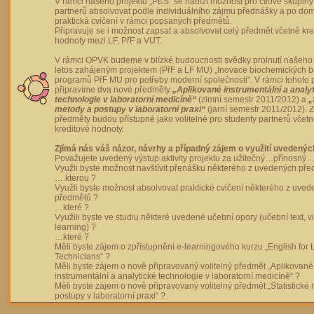
V rámci našeho projektu „PES“ se nabízí možnost pro cílové skupiny
partnerů absolvovat podle individuálního zájmu přednášky a po dom
praktická cvičení v rámci popsaných předmětů.
Připravuje se i možnost zapsat a absolvovat celý předmět včetně kre
hodnoty mezi LF, PřF a VUT.
V rámci OPVK budeme v blízké budoucnosti svědky prolnutí našeho 
letos zahájeným projektem (PřF a LF MU) „Inovace biochemických 
programů PřF MU pro potřeby moderní společnosti“. V rámci tohoto 
připravíme dva nové předměty
„Aplikované instrumentální a analy
technologie v laboratorní medicíně“
(zimní semestr 2011/2012) a
„
metody a postupy v laboratorní praxi“
(jarní semestr 2011/2012).
předměty budou přístupné jako volitelné pro studenty partnerů včet
kreditové hodnoty.
Zjímá nás váš názor, návrhy a případný zájem o využití uvedenýc
Považujete uvedený výstup aktivity projektu za užitečný…přínosný…
Využli byste možnost navštívit přenášku některého z uvedených př
….kterou ?
Využli byste možnost absolvovat praktické cvičení některého z uve
předmětů ?
…které ?
Využili byste ve studiu některé uvedené učební opory (učební text, v
learning) ?
…které ?
Měli byste zájem o zpřístupnění e-learningového kurzu „English for 
Technicians“ ?
Měli byste zájem o nově připravovaný volitelný předmět „Aplikované
instrumentální a analytické technologie v laboratorní medicíně“ ?
Měli byste zájem o nově připravovaný volitelný předmět „Statistické
postupy v laboratorní praxi“ ?