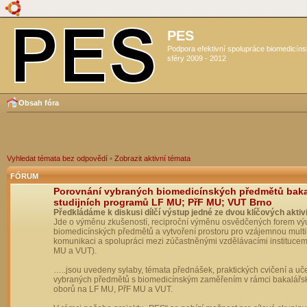
PES
Podpora efektivní spolupráce biomedicín
sféry 2009 - 2012
Obsah fóra
Vyhledat témata bez odpovědí
•
Zobrazit aktivní témata
FÓRUM
Porovnání vybraných biomedicínských předmětů bak
studijních programů LF MU; PřF MU; VUT Brno
Předkládáme k diskusi dílčí výstup jedné ze dvou klíčových aktivi
Jde o výměnu zkušeností, reciproční výměnu osvědčených forem vý
biomedicínských předmětů a vytvoření prostoru pro vzájemnou multil
komunikaci a spolupráci mezi zúčastněnými vzdělávacími institucem
MU a VUT).
…..jsou uvedeny sylaby, témata přednášek, praktických cvičení a uč
vybraných předmětů s biomedicínským zaměřením v rámci bakalářs
oborů na LF MU, PřF MU a VUT.