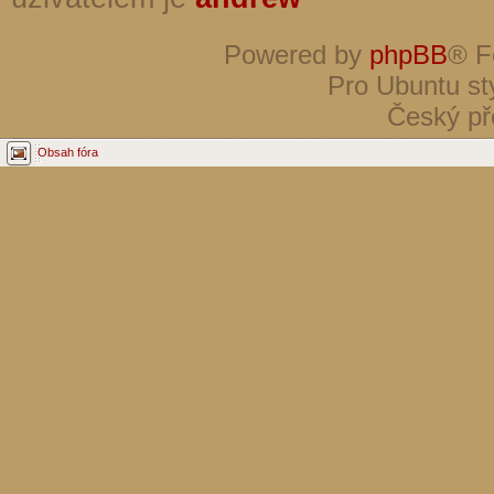
Powered by
phpBB
® F
Pro Ubuntu st
Český př
Obsah fóra