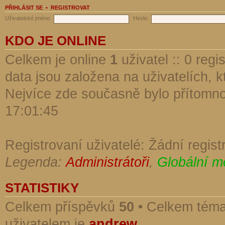
PŘIHLÁSIT SE
•
REGISTROVAT
Uživatelské jméno:
Heslo:
KDO JE ONLINE
Celkem je online
1
uživatel :: 0 reg
data jsou založena na uživatelích, kt
Nejvíce zde současně bylo přítomn
17:01:45
Registrovaní uživatelé: Žádní regist
Legenda:
Administrátoři
,
Globální m
STATISTIKY
Celkem příspěvků
50
• Celkem tém
uživatelem je
andrew