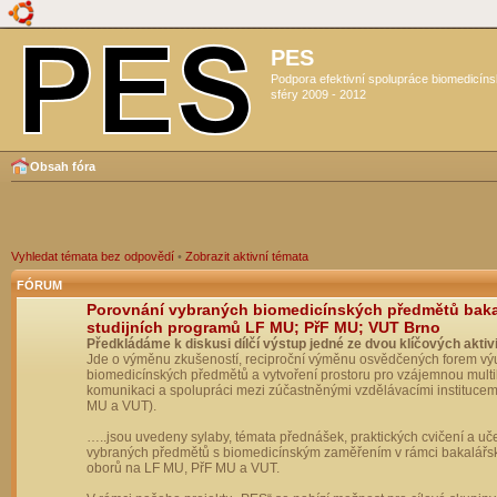
PES
Podpora efektivní spolupráce biomedicín
sféry 2009 - 2012
Obsah fóra
Vyhledat témata bez odpovědí
•
Zobrazit aktivní témata
FÓRUM
Porovnání vybraných biomedicínských předmětů bak
studijních programů LF MU; PřF MU; VUT Brno
Předkládáme k diskusi dílčí výstup jedné ze dvou klíčových aktivi
Jde o výměnu zkušeností, reciproční výměnu osvědčených forem vý
biomedicínských předmětů a vytvoření prostoru pro vzájemnou multil
komunikaci a spolupráci mezi zúčastněnými vzdělávacími institucem
MU a VUT).
…..jsou uvedeny sylaby, témata přednášek, praktických cvičení a uč
vybraných předmětů s biomedicínským zaměřením v rámci bakalářs
oborů na LF MU, PřF MU a VUT.