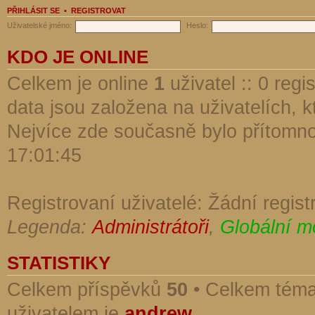
PŘIHLÁSIT SE
•
REGISTROVAT
Uživatelské jméno:
Heslo:
KDO JE ONLINE
Celkem je online
1
uživatel :: 0 reg
data jsou založena na uživatelích, kt
Nejvíce zde současně bylo přítomn
17:01:45
Registrovaní uživatelé: Žádní regist
Legenda:
Administrátoři
,
Globální m
STATISTIKY
Celkem příspěvků
50
• Celkem tém
uživatelem je
andrew