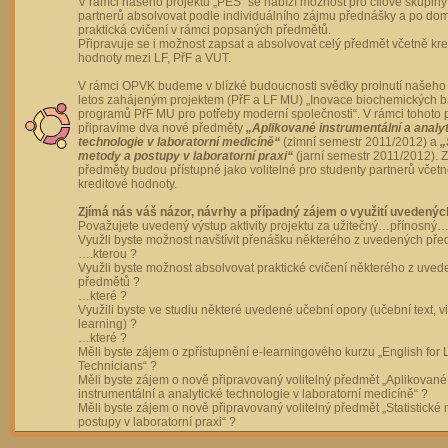
V rámci našeho projektu „PES“ se nabízí možnost pro cílové skupiny
partnerů absolvovat podle individuálního zájmu přednášky a po dom
praktická cvičení v rámci popsaných předmětů.
Připravuje se i možnost zapsat a absolvovat celý předmět včetně kre
hodnoty mezi LF, PřF a VUT.
V rámci OPVK budeme v blízké budoucnosti svědky prolnutí našeho 
letos zahájeným projektem (PřF a LF MU) „Inovace biochemických 
programů PřF MU pro potřeby moderní společnosti“. V rámci tohoto 
připravíme dva nové předměty
„Aplikované instrumentální a analy
technologie v laboratorní medicíně“
(zimní semestr 2011/2012) a
„
metody a postupy v laboratorní praxi“
(jarní semestr 2011/2012).
předměty budou přístupné jako volitelné pro studenty partnerů včet
kreditové hodnoty.
Zjímá nás váš názor, návrhy a případný zájem o využití uvedenýc
Považujete uvedený výstup aktivity projektu za užitečný…přínosný…
Využli byste možnost navštívit přenášku některého z uvedených př
….kterou ?
Využli byste možnost absolvovat praktické cvičení některého z uve
předmětů ?
…které ?
Využili byste ve studiu některé uvedené učební opory (učební text, v
learning) ?
…které ?
Měli byste zájem o zpřístupnění e-learningového kurzu „English for 
Technicians“ ?
Měli byste zájem o nově připravovaný volitelný předmět „Aplikované
instrumentální a analytické technologie v laboratorní medicíně“ ?
Měli byste zájem o nově připravovaný volitelný předmět „Statistické
postupy v laboratorní praxi“ ?