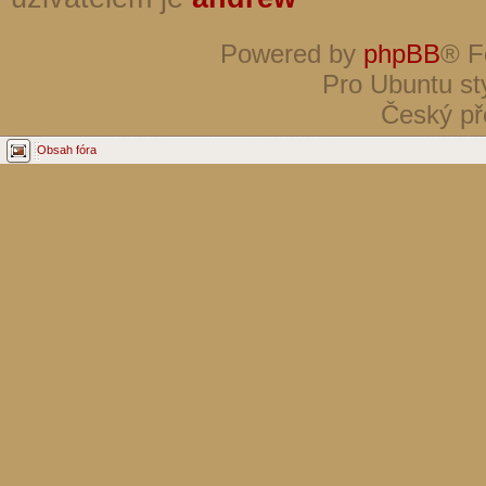
Powered by
phpBB
® F
Pro Ubuntu st
Český př
Obsah fóra