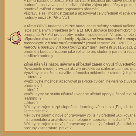
V rámci našeho projektu „PES“ se nabízí možnost pro cílové skupiny
partnerů absolvovat podle individuálního zájmu přednášky a po dom
praktická cvičení v rámci popsaných předmětů.
Připravuje se i možnost zapsat a absolvovat celý předmět včetně kre
hodnoty mezi LF, PřF a VUT.
V rámci OPVK budeme v blízké budoucnosti svědky prolnutí našeho 
letos zahájeným projektem (PřF a LF MU) „Inovace biochemických 
programů PřF MU pro potřeby moderní společnosti“. V rámci tohoto 
připravíme dva nové předměty
„Aplikované instrumentální a analy
technologie v laboratorní medicíně“
(zimní semestr 2011/2012) a
„
metody a postupy v laboratorní praxi“
(jarní semestr 2011/2012).
předměty budou přístupné jako volitelné pro studenty partnerů včet
kreditové hodnoty.
Zjímá nás váš názor, návrhy a případný zájem o využití uvedenýc
Považujete uvedený výstup aktivity projektu za užitečný…přínosný…
Využli byste možnost navštívit přenášku některého z uvedených př
….kterou ?
Využli byste možnost absolvovat praktické cvičení některého z uve
předmětů ?
…které ?
Využili byste ve studiu některé uvedené učební opory (učební text, v
learning) ?
…které ?
Měli byste zájem o zpřístupnění e-learningového kurzu „English for 
Technicians“ ?
Měli byste zájem o nově připravovaný volitelný předmět „Aplikované
instrumentální a analytické technologie v laboratorní medicíně“ ?
Měli byste zájem o nově připravovaný volitelný předmět „Statistické
postupy v laboratorní praxi“ ?