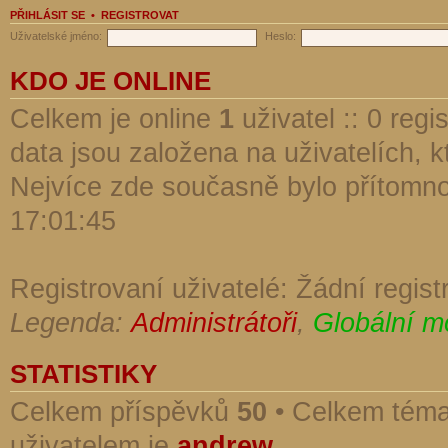
PŘIHLÁSIT SE
•
REGISTROVAT
Uživatelské jméno:
Heslo:
KDO JE ONLINE
Celkem je online
1
uživatel :: 0 reg
data jsou založena na uživatelích, kt
Nejvíce zde současně bylo přítomn
17:01:45
Registrovaní uživatelé: Žádní regist
Legenda:
Administrátoři
,
Globální m
STATISTIKY
Celkem příspěvků
50
• Celkem tém
uživatelem je
andrew