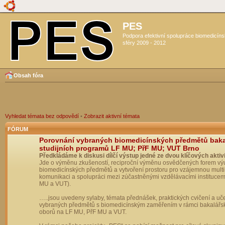
PES
Podpora efektivní spolupráce biomedicín
sféry 2009 - 2012
Obsah fóra
Vyhledat témata bez odpovědí
•
Zobrazit aktivní témata
FÓRUM
Porovnání vybraných biomedicínských předmětů bak
studijních programů LF MU; PřF MU; VUT Brno
Předkládáme k diskusi dílčí výstup jedné ze dvou klíčových aktivi
Jde o výměnu zkušeností, reciproční výměnu osvědčených forem vý
biomedicínských předmětů a vytvoření prostoru pro vzájemnou multil
komunikaci a spolupráci mezi zúčastněnými vzdělávacími institucem
MU a VUT).
…..jsou uvedeny sylaby, témata přednášek, praktických cvičení a uč
vybraných předmětů s biomedicínským zaměřením v rámci bakalářs
oborů na LF MU, PřF MU a VUT.