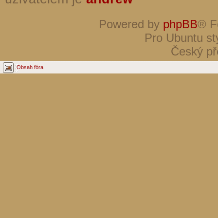
Powered by
phpBB
® F
Pro Ubuntu st
Český př
Obsah fóra